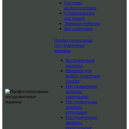
Системы
водоподготовки
Стерилизаторы
для ножей
Термоконтейнеры
Все категории
Профессиональные
посудомоечные
машины
Котломоечные
машины
Машины для
мойки инвентаря
Zernike
Посудомоечные
машины
гранульные
Посудомоечные
машины
купольные
Посудомоечные
машины
фронтальные