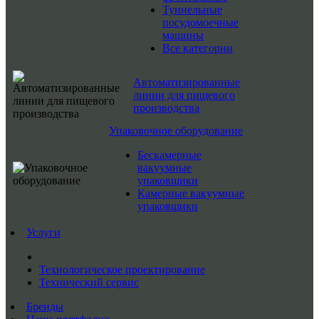
Туннельные
посудомоечные
машины
Все категории
Автоматизированные
линии для пищевого
производства
Упаковочное оборудование
Бескамерные
вакуумные
упаковщики
Камерные вакуумные
упаковщики
Услуги
Технологическое проектирование
Технический сервис
Бренды