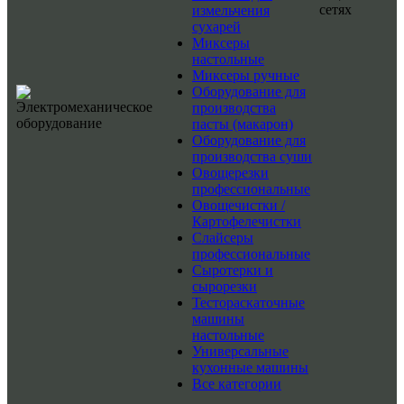
сетях
измельчения
сухарей
Миксеры
настольные
Миксеры ручные
Оборудование для
производства
пасты (макарон)
Оборудование для
производства суши
Овощерезки
профессиональные
Овощечистки /
Картофелечистки
Слайсеры
профессиональные
Сыротерки и
сырорезки
Тестораскаточные
машины
настольные
Универсальные
кухонные машины
Все категории