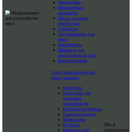
Мясорубки
Пельменные
аппараты
Пилы для мяса
ленточные
Слайсеры
Тендерайзеры для
мяса
Фаршемесы
Шприцы для
наполнения колбас
Все категории
Электромеханическое
оборудование
Блендеры
Бликсеры для
пищевых
производств
Взбиватели барные
Гомогенизаторы
Кофемолки
Мы в
Куттеры
социальных
Машины для