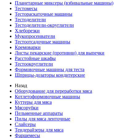
Планетарные миксеры (взбивальные машины)
Тестомесы
Тестораскаточные машины
Тестоделители
Тестоделители-округлители
Хлеборезки
Мукопросеиватели
Тестоотсадочные машины
Кремоварки
Листы пекарские (противни) для выпечки
Расстойные шкафы
Тестоокруглители
Формовочные машины для теста
Шприцы-дозаторы кондитерские
Назад
Оборудование для переработки мяса
Котлетоформовочные машины
Куттеры для мяса
Мясорубки
Пельменные аппараты
Пилы для мяса ленточные
Слайсеры
Тендерайзеры для мяса
Фаршемесы