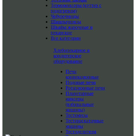
Термомиксеры (куттер с
подогревом)
Чебуречницы
Шашлычницы
Шкафы жарочные и
пекарские
Все категории
Хлебопекарное и
кондитерское
оборудование
Печи
конвекционные
Подовые печи
Ротационные печи
Планетарные
миксеры
(взбивальные
машины)
Тестомесы
Тестораскаточные
машины
Тестоделители