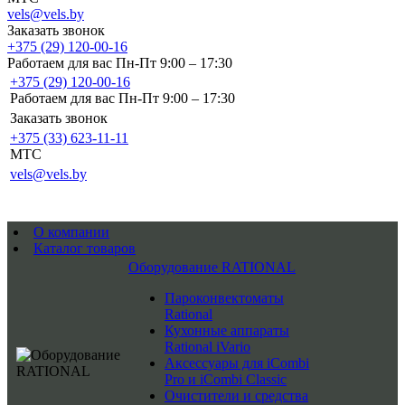
vels@vels.by
Заказать звонок
+375 (29) 120-00-16
Работаем для вас Пн-Пт 9:00 – 17:30
+375 (29) 120-00-16
Работаем для вас Пн-Пт 9:00 – 17:30
Заказать звонок
+375 (33) 623-11-11
MTC
vels@vels.by
О компании
Каталог товаров
Оборудование RATIONAL
Пароконвектоматы
Rational
Кухонные аппараты
Rational iVario
Аксессуары для iCombi
Pro и iCombi Classic
Очистители и средства