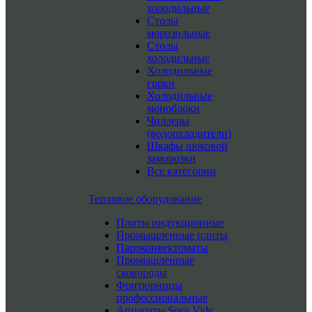
холодильные
Столы
морозильные
Столы
холодильные
Холодильные
горки
Холодильные
моноблоки
Чиллеры
(водоохладители)
Шкафы шоковой
заморозки
Все категории
Тепловое оборудование
Плиты индукционные
Промышленные плиты
Пароконвектоматы
Промышленные
сковороды
Фритюрницы
профессиональные
Аппараты Sous Vide