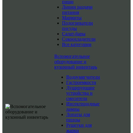
пищи
Линии раздачи
питания
Мармиты
Подогреватели
посуды
Салат-бары
Сокоохладители
Все категории
Вспомогательное
оборудование и
кухонный инвентарь
Водоумягчители
Гастроемкости
Душирующие
устройства и
смесители
Инсектицидные
лампы
Лопаты для
пиццы
Решетки для
жарки