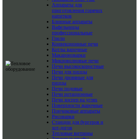
Аппараты для
приготовления горячих
напитков
Блинные аппараты
Вафельницы
профессиональные
Грили
Конвекционные печи
Котлы варочные
Макароноварки
Микроволновые печи
Печи высокоскоростные
Печи для пиццы
Печи дровяные для
пиццы
Печи подовые
Печи ротационные
Печи хоспер на углях
Поверхности жарочные
Пончиковые аппараты
Рисоварки
Станции для бургеров и
хот-догов
Тепловые витрины
Тепловые шкафы