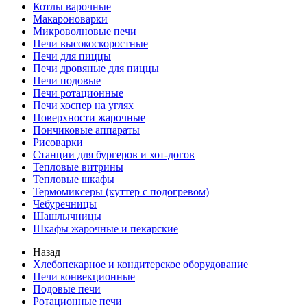
Котлы варочные
Макароноварки
Микроволновые печи
Печи высокоскоростные
Печи для пиццы
Печи дровяные для пиццы
Печи подовые
Печи ротационные
Печи хоспер на углях
Поверхности жарочные
Пончиковые аппараты
Рисоварки
Станции для бургеров и хот-догов
Тепловые витрины
Тепловые шкафы
Термомиксеры (куттер с подогревом)
Чебуречницы
Шашлычницы
Шкафы жарочные и пекарские
Назад
Хлебопекарное и кондитерское оборудование
Печи конвекционные
Подовые печи
Ротационные печи