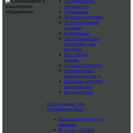
Тестоделители-
округлители
Хлеборезки
Мукопросеиватели
Тестоотсадочные
машины
Кремоварки
Листы пекарские
(противни) для
выпечки
Расстойные
шкафы
Тестоокруглители
Формовочные
машины для теста
Шприцы-дозаторы
кондитерские
Все категории
Оборудование для
переработки мяса
Котлетоформовочные
машины
Куттеры для мяса