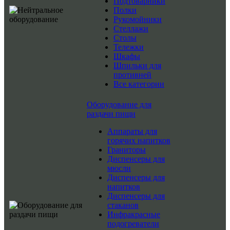
Подтоварники
Полки
Рукомойники
Стеллажи
Столы
Тележки
Шкафы
Шпильки для
противней
Все категории
Оборудование для
раздачи пищи
Аппараты для
горячих напитков
Граниторы
Диспенсеры для
мюсли
Диспенсеры для
напитков
Диспенсеры для
стаканов
Инфракрасные
подогреватели