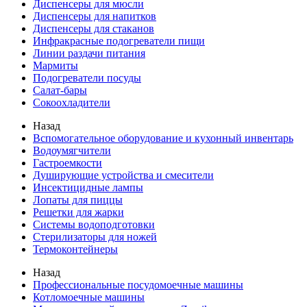
Диспенсеры для мюсли
Диспенсеры для напитков
Диспенсеры для стаканов
Инфракрасные подогреватели пищи
Линии раздачи питания
Мармиты
Подогреватели посуды
Салат-бары
Сокоохладители
Назад
Вспомогательное оборудование и кухонный инвентарь
Водоумягчители
Гастроемкости
Душирующие устройства и смесители
Инсектицидные лампы
Лопаты для пиццы
Решетки для жарки
Системы водоподготовки
Стерилизаторы для ножей
Термоконтейнеры
Назад
Профессиональные посудомоечные машины
Котломоечные машины