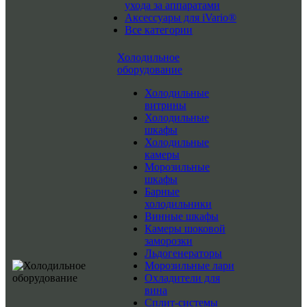
ухода за аппаратами
Аксессуары для iVario®
Все категории
Холодильное
оборудование
Холодильные
витрины
Холодильные
шкафы
Холодильные
камеры
Морозильные
шкафы
Барные
холодильники
Винные шкафы
Камеры шоковой
заморозки
Льдогенераторы
Морозильные лари
Охладители для
вина
Сплит-системы