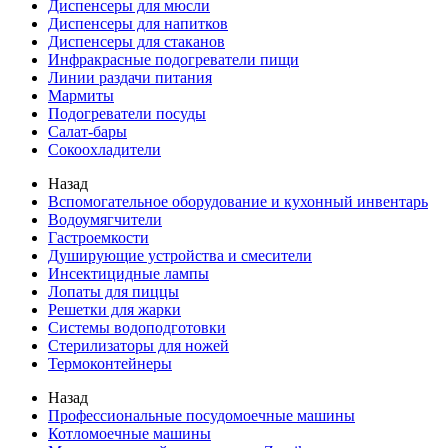
Диспенсеры для мюсли
Диспенсеры для напитков
Диспенсеры для стаканов
Инфракрасные подогреватели пищи
Линии раздачи питания
Мармиты
Подогреватели посуды
Салат-бары
Сокоохладители
Назад
Вспомогательное оборудование и кухонный инвентарь
Водоумягчители
Гастроемкости
Душирующие устройства и смесители
Инсектицидные лампы
Лопаты для пиццы
Решетки для жарки
Системы водоподготовки
Стерилизаторы для ножей
Термоконтейнеры
Назад
Профессиональные посудомоечные машины
Котломоечные машины