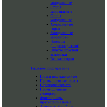
холодильные
Столы
морозильные
Столы
холодильные
Холодильные
горки
Холодильные
моноблоки
Чиллеры
(водоохладители)
Шкафы шоковой
заморозки
Все категории
Тепловое оборудование
Плиты индукционные
Промышленные плиты
Пароконвектоматы
Промышленные
сковороды
Фритюрницы
профессиональные
Аппараты Sous Vide