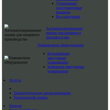
Туннельные
посудомоечные
машины
Все категории
Автоматизированные
линии для пищевого
производства
Упаковочное оборудование
Бескамерные
вакуумные
упаковщики
Камерные вакуумные
упаковщики
Услуги
Технологическое проектирование
Технический сервис
Бренды