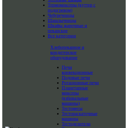
Термомиксеры (куттер с
подогревом)
Чебуречницы
Шашлычницы
Шкафы жарочные и
пекарские
Все категории
Хлебопекарное и
кондитерское
оборудование
Печи
конвекционные
Подовые печи
Ротационные печи
Планетарные
миксеры
(взбивальные
машины)
Тестомесы
Тестораскаточные
машины
Тестоделители