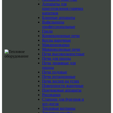
Аппараты для
приготовления горячих
напитков
Блинные аппараты
Вафельницы
профессиональные
Грили
Конвекционные печи
Котлы варочные
Макароноварки
Микроволновые печи
Печи высокоскоростные
Печи для пиццы
Печи дровяные для
пиццы
Печи подовые
Печи ротационные
Печи хоспер на углях
Поверхности жарочные
Пончиковые аппараты
Рисоварки
Станции для бургеров и
хот-догов
Тепловые витрины
Тепловые шкафы