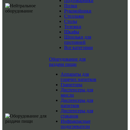
Подтоварники
Полки
Рукомойники
Стеллажи
Столы
Тележки
Шкафы
Шпильки для
противней
Все категории
Оборудование для
раздачи пищи
Аппараты для
горячих напитков
Граниторы
Диспенсеры для
мюсли
Диспенсеры для
напитков
Диспенсеры для
стаканов
Инфракрасные
подогреватели