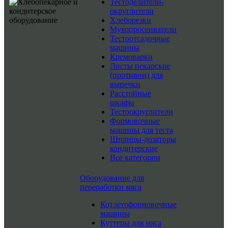
Тестоделители-
округлители
Хлеборезки
Мукопросеиватели
Тестоотсадочные
машины
Кремоварки
Листы пекарские
(противни) для
выпечки
Расстойные
шкафы
Тестоокруглители
Формовочные
машины для теста
Шприцы-дозаторы
кондитерские
Все категории
Оборудование для
переработки мяса
Котлетоформовочные
машины
Куттеры для мяса