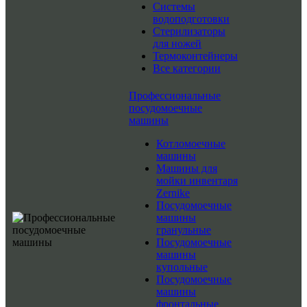
Системы
водоподготовки
Стерилизаторы
для ножей
Термоконтейнеры
Все категории
Профессиональные
посудомоечные
машины
Котломоечные
машины
Машины для
мойки инвентаря
Zernike
Посудомоечные
машины
гранульные
Посудомоечные
машины
купольные
Посудомоечные
машины
фронтальные