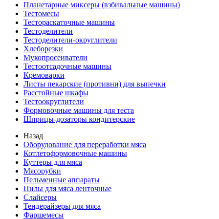
Планетарные миксеры (взбивальные машины)
Тестомесы
Тестораскаточные машины
Тестоделители
Тестоделители-округлители
Хлеборезки
Мукопросеиватели
Тестоотсадочные машины
Кремоварки
Листы пекарские (противни) для выпечки
Расстойные шкафы
Тестоокруглители
Формовочные машины для теста
Шприцы-дозаторы кондитерские
Назад
Оборудование для переработки мяса
Котлетоформовочные машины
Куттеры для мяса
Мясорубки
Пельменные аппараты
Пилы для мяса ленточные
Слайсеры
Тендерайзеры для мяса
Фаршемесы