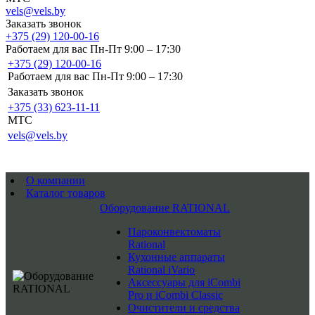
vels@vels.by
Заказать звонок
+375 (29) 120-00-16
Работаем для вас Пн-Пт 9:00 – 17:30
+375 (29) 120-00-16
Работаем для вас Пн-Пт 9:00 – 17:30
Заказать звонок
+375 (33) 623-11-11
MTC
vels@vels.by
О компании
Каталог товаров
Оборудование RATIONAL
Пароконвектоматы
Rational
Кухонные аппараты
Rational iVario
Аксессуары для iCombi
Pro и iCombi Classic
Очистители и средства