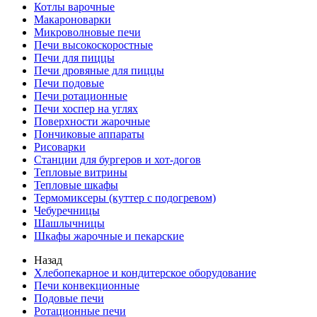
Котлы варочные
Макароноварки
Микроволновые печи
Печи высокоскоростные
Печи для пиццы
Печи дровяные для пиццы
Печи подовые
Печи ротационные
Печи хоспер на углях
Поверхности жарочные
Пончиковые аппараты
Рисоварки
Станции для бургеров и хот-догов
Тепловые витрины
Тепловые шкафы
Термомиксеры (куттер с подогревом)
Чебуречницы
Шашлычницы
Шкафы жарочные и пекарские
Назад
Хлебопекарное и кондитерское оборудование
Печи конвекционные
Подовые печи
Ротационные печи