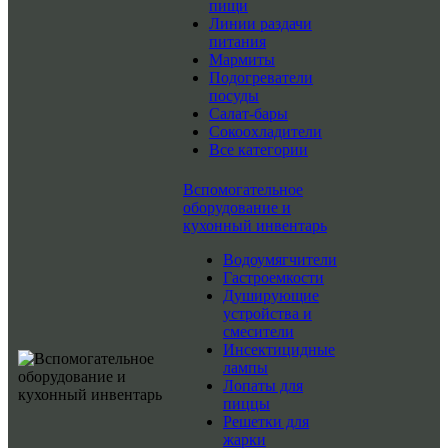
пищи
Линии раздачи
питания
Мармиты
Подогреватели
посуды
Салат-бары
Сокоохладители
Все категории
Вспомогательное
оборудование и
кухонный инвентарь
Водоумягчители
Гастроемкости
Душирующие
устройства и
смесители
Инсектицидные
лампы
Лопаты для
пиццы
Решетки для
жарки