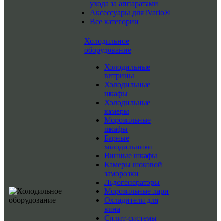
ухода за аппаратами
Аксессуары для iVario®
Все категории
Холодильное
оборудование
Холодильные
витрины
Холодильные
шкафы
Холодильные
камеры
Морозильные
шкафы
Барные
холодильники
Винные шкафы
Камеры шоковой
заморозки
Льдогенераторы
Морозильные лари
Охладители для
вина
Сплит-системы