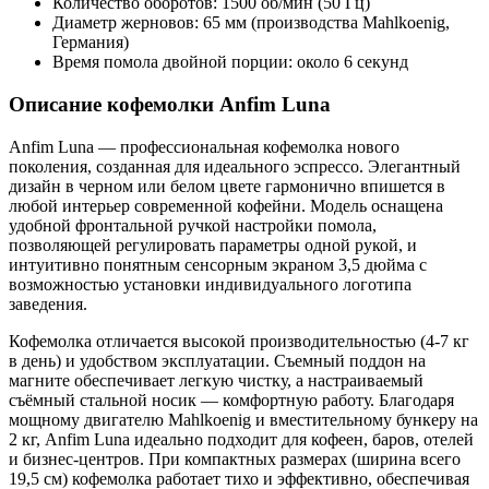
Количество оборотов: 1500 об/мин (50 Гц)
Диаметр жерновов: 65 мм (производства Mahlkoenig,
Германия)
Время помола двойной порции: около 6 секунд
Описание кофемолки Anfim Luna
Anfim Luna — профессиональная кофемолка нового
поколения, созданная для идеального эспрессо. Элегантный
дизайн в черном или белом цвете гармонично впишется в
любой интерьер современной кофейни. Модель оснащена
удобной фронтальной ручкой настройки помола,
позволяющей регулировать параметры одной рукой, и
интуитивно понятным сенсорным экраном 3,5 дюйма с
возможностью установки индивидуального логотипа
заведения.
Кофемолка отличается высокой производительностью (4-7 кг
в день) и удобством эксплуатации. Съемный поддон на
магните обеспечивает легкую чистку, а настраиваемый
съёмный стальной носик — комфортную работу. Благодаря
мощному двигателю Mahlkoenig и вместительному бункеру на
2 кг, Anfim Luna идеально подходит для кофеен, баров, отелей
и бизнес-центров. При компактных размерах (ширина всего
19,5 см) кофемолка работает тихо и эффективно, обеспечивая