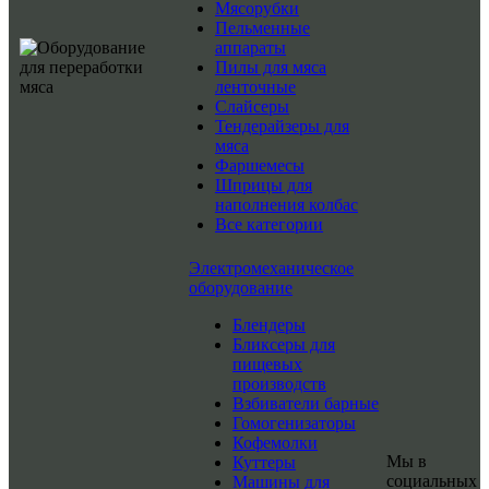
Мясорубки
Пельменные
аппараты
Пилы для мяса
ленточные
Слайсеры
Тендерайзеры для
мяса
Фаршемесы
Шприцы для
наполнения колбас
Все категории
Электромеханическое
оборудование
Блендеры
Бликсеры для
пищевых
производств
Взбиватели барные
Гомогенизаторы
Кофемолки
Мы в
Куттеры
социальных
Машины для