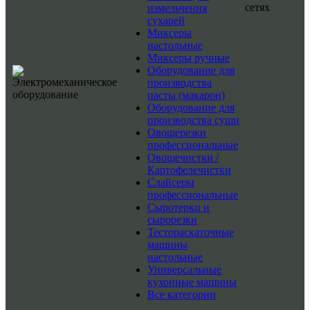
сетях
измельчения
сухарей
Миксеры
настольные
Миксеры ручные
Оборудование для
производства
пасты (макарон)
Оборудование для
производства суши
Овощерезки
профессиональные
Овощечистки /
Картофелечистки
Слайсеры
профессиональные
Сыротерки и
сырорезки
Тестораскаточные
машины
настольные
Универсальные
кухонные машины
Все категории