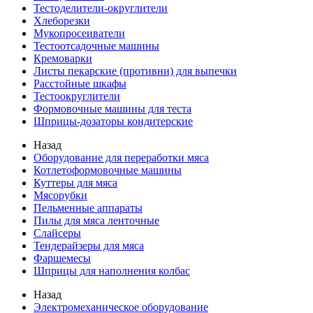
Тестоделители-округлители
Хлеборезки
Мукопросеиватели
Тестоотсадочные машины
Кремоварки
Листы пекарские (противни) для выпечки
Расстойные шкафы
Тестоокруглители
Формовочные машины для теста
Шприцы-дозаторы кондитерские
Назад
Оборудование для переработки мяса
Котлетоформовочные машины
Куттеры для мяса
Мясорубки
Пельменные аппараты
Пилы для мяса ленточные
Слайсеры
Тендерайзеры для мяса
Фаршемесы
Шприцы для наполнения колбас
Назад
Электромеханическое оборудование