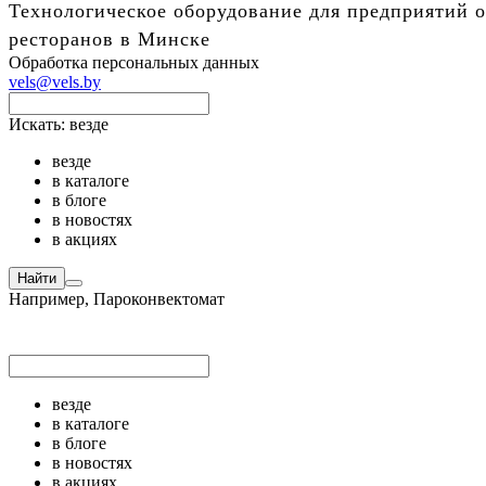
Технологическое оборудование для предприятий о
ресторанов в Минске
Обработка персональных данных
vels@vels.by
Искать:
везде
везде
в каталоге
в блоге
в новостях
в акциях
Найти
Например,
Пароконвектомат
везде
в каталоге
в блоге
в новостях
в акциях