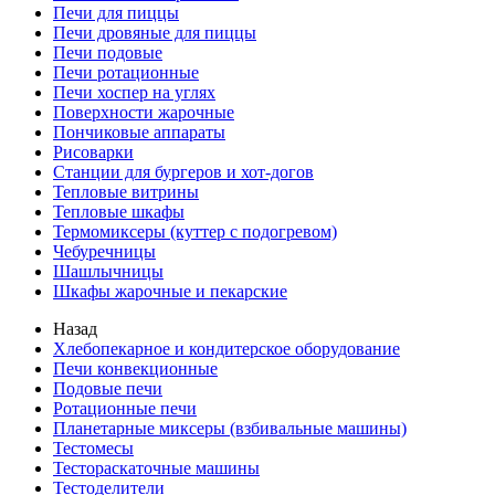
Печи для пиццы
Печи дровяные для пиццы
Печи подовые
Печи ротационные
Печи хоспер на углях
Поверхности жарочные
Пончиковые аппараты
Рисоварки
Станции для бургеров и хот-догов
Тепловые витрины
Тепловые шкафы
Термомиксеры (куттер с подогревом)
Чебуречницы
Шашлычницы
Шкафы жарочные и пекарские
Назад
Хлебопекарное и кондитерское оборудование
Печи конвекционные
Подовые печи
Ротационные печи
Планетарные миксеры (взбивальные машины)
Тестомесы
Тестораскаточные машины
Тестоделители