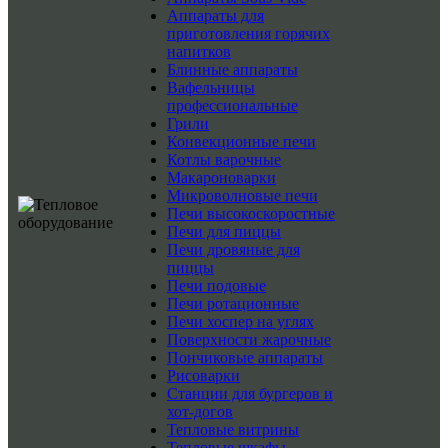
Аппараты для
приготовления горячих
напитков
Блинные аппараты
Вафельницы
профессиональные
Грили
Конвекционные печи
Котлы варочные
Макароноварки
Микроволновые печи
Печи высокоскоростные
Печи для пиццы
Печи дровяные для
пиццы
Печи подовые
Печи ротационные
Печи хоспер на углях
Поверхности жарочные
Пончиковые аппараты
Рисоварки
Станции для бургеров и
хот-догов
Тепловые витрины
Тепловые шкафы