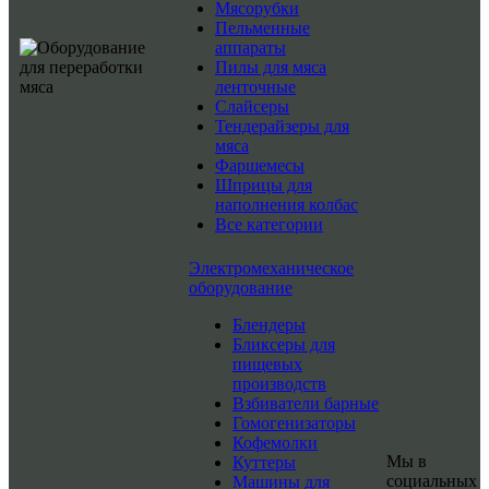
Мясорубки
Пельменные
аппараты
Пилы для мяса
ленточные
Слайсеры
Тендерайзеры для
мяса
Фаршемесы
Шприцы для
наполнения колбас
Все категории
Электромеханическое
оборудование
Блендеры
Бликсеры для
пищевых
производств
Взбиватели барные
Гомогенизаторы
Кофемолки
Мы в
Куттеры
социальных
Машины для