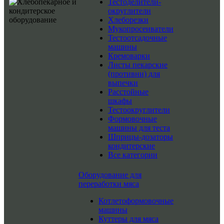
Тестоделители-
округлители
Хлеборезки
Мукопросеиватели
Тестоотсадочные
машины
Кремоварки
Листы пекарские
(противни) для
выпечки
Расстойные
шкафы
Тестоокруглители
Формовочные
машины для теста
Шприцы-дозаторы
кондитерские
Все категории
Оборудование для
переработки мяса
Котлетоформовочные
машины
Куттеры для мяса