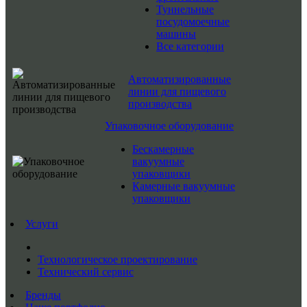
Туннельные
посудомоечные
машины
Все категории
Автоматизированные
линии для пищевого
производства
Упаковочное оборудование
Бескамерные
вакуумные
упаковщики
Камерные вакуумные
упаковщики
Услуги
Технологическое проектирование
Технический сервис
Бренды