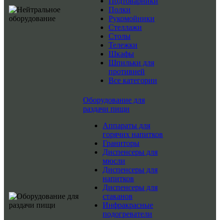
Подтоварники
Полки
Рукомойники
Стеллажи
Столы
Тележки
Шкафы
Шпильки для
противней
Все категории
Оборудование для
раздачи пищи
Аппараты для
горячих напитков
Граниторы
Диспенсеры для
мюсли
Диспенсеры для
напитков
Диспенсеры для
стаканов
Инфракрасные
подогреватели