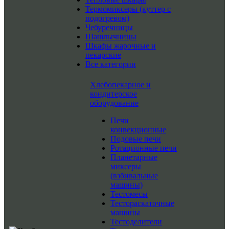
Термомиксеры (куттер с
подогревом)
Чебуречницы
Шашлычницы
Шкафы жарочные и
пекарские
Все категории
Хлебопекарное и
кондитерское
оборудование
Печи
конвекционные
Подовые печи
Ротационные печи
Планетарные
миксеры
(взбивальные
машины)
Тестомесы
Тестораскаточные
машины
Тестоделители