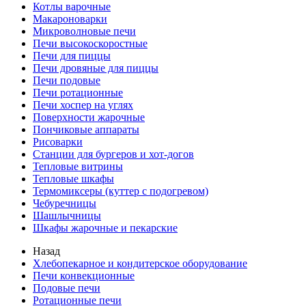
Котлы варочные
Макароноварки
Микроволновые печи
Печи высокоскоростные
Печи для пиццы
Печи дровяные для пиццы
Печи подовые
Печи ротационные
Печи хоспер на углях
Поверхности жарочные
Пончиковые аппараты
Рисоварки
Станции для бургеров и хот-догов
Тепловые витрины
Тепловые шкафы
Термомиксеры (куттер с подогревом)
Чебуречницы
Шашлычницы
Шкафы жарочные и пекарские
Назад
Хлебопекарное и кондитерское оборудование
Печи конвекционные
Подовые печи
Ротационные печи