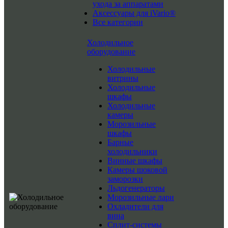
ухода за аппаратами
Аксессуары для iVario®
Все категории
Холодильное
оборудование
Холодильные
витрины
Холодильные
шкафы
Холодильные
камеры
Морозильные
шкафы
Барные
холодильники
Винные шкафы
Камеры шоковой
заморозки
Льдогенераторы
Морозильные лари
Охладители для
вина
Сплит-системы