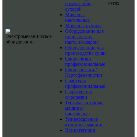
сетях
измельчения
сухарей
Миксеры
настольные
Миксеры ручные
Оборудование для
производства
пасты (макарон)
Оборудование для
производства суши
Овощерезки
профессиональные
Овощечистки /
Картофелечистки
Слайсеры
профессиональные
Сыротерки и
сырорезки
Тестораскаточные
машины
настольные
Универсальные
кухонные машины
Все категории