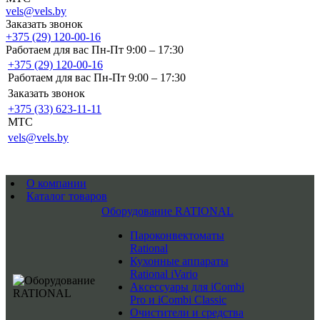
vels@vels.by
Заказать звонок
+375 (29) 120-00-16
Работаем для вас Пн-Пт 9:00 – 17:30
+375 (29) 120-00-16
Работаем для вас Пн-Пт 9:00 – 17:30
Заказать звонок
+375 (33) 623-11-11
MTC
vels@vels.by
О компании
Каталог товаров
Оборудование RATIONAL
Пароконвектоматы
Rational
Кухонные аппараты
Rational iVario
Аксессуары для iCombi
Pro и iCombi Classic
Очистители и средства