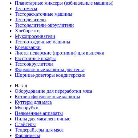
Планетарные миксеры (взбивальные машины)
Тестомесы
Тестораскаточные машины
Тестоделители
Тестоделители-округлители
Хлеборезки
Мукопросеиватели
Тестоотсадочные машины
Кремоварки
Листы пекарские (противни) для выпечки
Расстойные шкафы
Тестоокруглители
Формовочные машины для теста
Шприцы-дозаторы кондитерские
Назад
Оборудование для переработки мяса
Котлетоформовочные машины
Куттеры для мяса
Мясорубки
Пельменные аппараты
Пилы для мяса ленточные
Слайсеры
Тендерайзеры для мяса
Фаршемесы