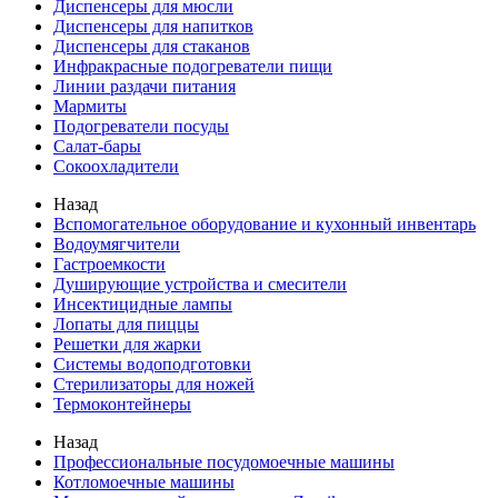
Диспенсеры для мюсли
Диспенсеры для напитков
Диспенсеры для стаканов
Инфракрасные подогреватели пищи
Линии раздачи питания
Мармиты
Подогреватели посуды
Салат-бары
Сокоохладители
Назад
Вспомогательное оборудование и кухонный инвентарь
Водоумягчители
Гастроемкости
Душирующие устройства и смесители
Инсектицидные лампы
Лопаты для пиццы
Решетки для жарки
Системы водоподготовки
Стерилизаторы для ножей
Термоконтейнеры
Назад
Профессиональные посудомоечные машины
Котломоечные машины