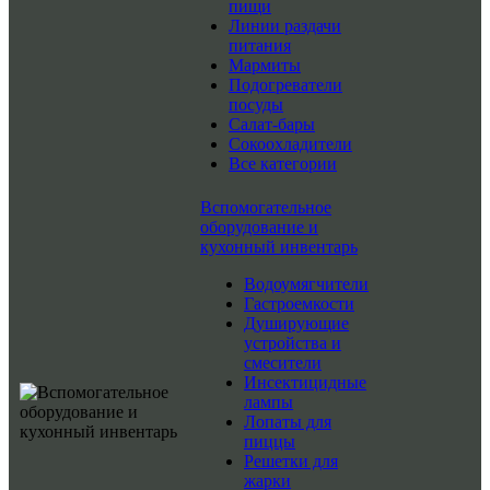
пищи
Линии раздачи
питания
Мармиты
Подогреватели
посуды
Салат-бары
Сокоохладители
Все категории
Вспомогательное
оборудование и
кухонный инвентарь
Водоумягчители
Гастроемкости
Душирующие
устройства и
смесители
Инсектицидные
лампы
Лопаты для
пиццы
Решетки для
жарки