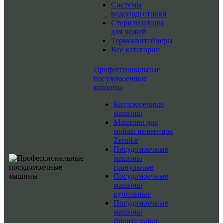
Системы
водоподготовки
Стерилизаторы
для ножей
Термоконтейнеры
Все категории
Профессиональные
посудомоечные
машины
Котломоечные
машины
Машины для
мойки инвентаря
Zernike
Посудомоечные
машины
гранульные
Посудомоечные
машины
купольные
Посудомоечные
машины
фронтальные