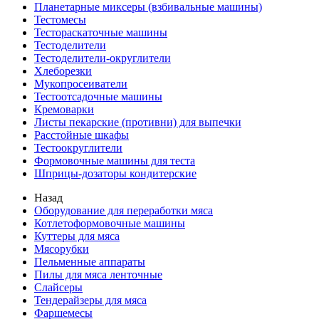
Планетарные миксеры (взбивальные машины)
Тестомесы
Тестораскаточные машины
Тестоделители
Тестоделители-округлители
Хлеборезки
Мукопросеиватели
Тестоотсадочные машины
Кремоварки
Листы пекарские (противни) для выпечки
Расстойные шкафы
Тестоокруглители
Формовочные машины для теста
Шприцы-дозаторы кондитерские
Назад
Оборудование для переработки мяса
Котлетоформовочные машины
Куттеры для мяса
Мясорубки
Пельменные аппараты
Пилы для мяса ленточные
Слайсеры
Тендерайзеры для мяса
Фаршемесы