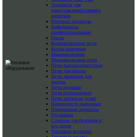
Аппараты для
приготовления горячих
напитков
Блинные аппараты
Вафельницы
профессиональные
Грили
Конвекционные печи
Котлы варочные
Макароноварки
Микроволновые печи
Печи высокоскоростные
Печи для пиццы
Печи дровяные для
пиццы
Печи подовые
Печи ротационные
Печи хоспер на углях
Поверхности жарочные
Пончиковые аппараты
Рисоварки
Станции для бургеров и
хот-догов
Тепловые витрины
Тепловые шкафы