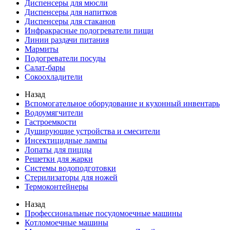
Диспенсеры для мюсли
Диспенсеры для напитков
Диспенсеры для стаканов
Инфракрасные подогреватели пищи
Линии раздачи питания
Мармиты
Подогреватели посуды
Салат-бары
Сокоохладители
Назад
Вспомогательное оборудование и кухонный инвентарь
Водоумягчители
Гастроемкости
Душирующие устройства и смесители
Инсектицидные лампы
Лопаты для пиццы
Решетки для жарки
Системы водоподготовки
Стерилизаторы для ножей
Термоконтейнеры
Назад
Профессиональные посудомоечные машины
Котломоечные машины