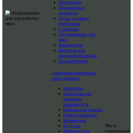
Мясорубки
Пельменные
аппараты
Пилы для мяса
ленточные
Слайсеры
Тендерайзеры для
мяса
Фаршемесы
Шприцы для
наполнения колбас
Все категории
Электромеханическое
оборудование
Блендеры
Бликсеры для
пищевых
производств
Взбиватели барные
Гомогенизаторы
Кофемолки
Мы в
Куттеры
социальных
Машины для