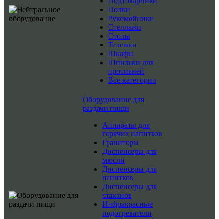
Подтоварники
Полки
Рукомойники
Стеллажи
Столы
Тележки
Шкафы
Шпильки для
противней
Все категории
Оборудование для
раздачи пищи
Аппараты для
горячих напитков
Граниторы
Диспенсеры для
мюсли
Диспенсеры для
напитков
Диспенсеры для
стаканов
Инфракрасные
подогреватели