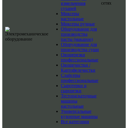
сетях
измельчения
сухарей
Миксеры
настольные
Миксеры ручные
Оборудование для
производства
пасты (макарон)
Оборудование для
производства суши
Овощерезки
профессиональные
Овощечистки /
Картофелечистки
Слайсеры
профессиональные
Сыротерки и
сырорезки
Тестораскаточные
машины
настольные
Универсальные
кухонные машины
Все категории