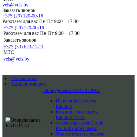
vels@vels.by
Заказать звонок
+375 (29) 120-00-16
Работаем для вас Пн-Пт 9:00 – 17:30
+375 (29) 120-00-16
Работаем для вас Пн-Пт 9:00 – 17:30
Заказать звонок
+375 (33) 623-11-11
MTC
vels@vels.by
О компании
Каталог товаров
Оборудование RATIONAL
Пароконвектоматы
Rational
Кухонные аппараты
Rational iVario
Аксессуары для iCombi
Pro и iCombi Classic
Очистители и средства