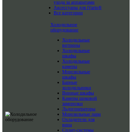
ухода за аппаратами
Аксессуары для iVario®
Все категории
Холодильное
оборудование
Холодильные
витрины
Холодильные
шкафы
Холодильные
камеры
Морозильные
шкафы
Барные
холодильники
Винные шкафы
Камеры шоковой
заморозки
Льдогенераторы
Морозильные лари
Охладители для
вина
Сплит-системы