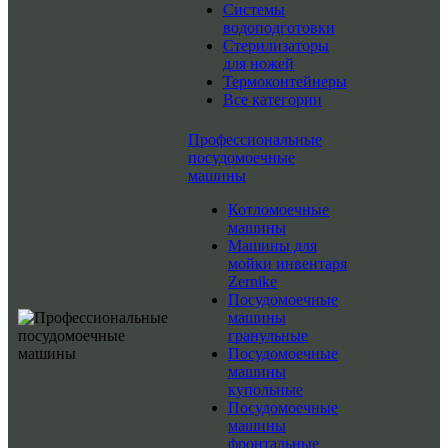
Системы
водоподготовки
Стерилизаторы
для ножей
Термоконтейнеры
Все категории
Профессиональные
посудомоечные
машины
Котломоечные
машины
Машины для
мойки инвентаря
Zernike
Посудомоечные
машины
гранульные
Посудомоечные
машины
купольные
Посудомоечные
машины
фронтальные