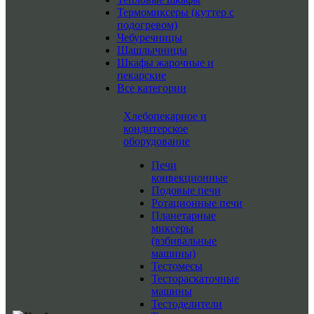
Термомиксеры (куттер с
подогревом)
Чебуречницы
Шашлычницы
Шкафы жарочные и
пекарские
Все категории
Хлебопекарное и
кондитерское
оборудование
Печи
конвекционные
Подовые печи
Ротационные печи
Планетарные
миксеры
(взбивальные
машины)
Тестомесы
Тестораскаточные
машины
Тестоделители