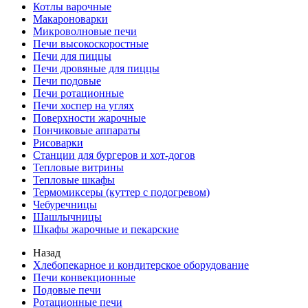
Котлы варочные
Макароноварки
Микроволновые печи
Печи высокоскоростные
Печи для пиццы
Печи дровяные для пиццы
Печи подовые
Печи ротационные
Печи хоспер на углях
Поверхности жарочные
Пончиковые аппараты
Рисоварки
Станции для бургеров и хот-догов
Тепловые витрины
Тепловые шкафы
Термомиксеры (куттер с подогревом)
Чебуречницы
Шашлычницы
Шкафы жарочные и пекарские
Назад
Хлебопекарное и кондитерское оборудование
Печи конвекционные
Подовые печи
Ротационные печи