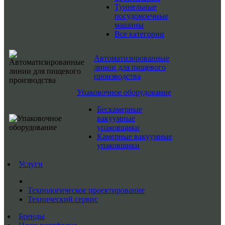
Туннельные
посудомоечные
машины
Все категории
Автоматизированные
линии для пищевого
производства
Упаковочное оборудование
Бескамерные
вакуумные
упаковщики
Камерные вакуумные
упаковщики
Услуги
Технологическое проектирование
Технический сервис
Бренды