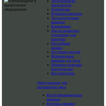
Тестоделители-
округлители
Хлеборезки
Мукопросеиватели
Тестоотсадочные
машины
Кремоварки
Листы пекарские
(противни) для
выпечки
Расстойные
шкафы
Тестоокруглители
Формовочные
машины для теста
Шприцы-дозаторы
кондитерские
Все категории
Оборудование для
переработки мяса
Котлетоформовочные
машины
Куттеры для мяса