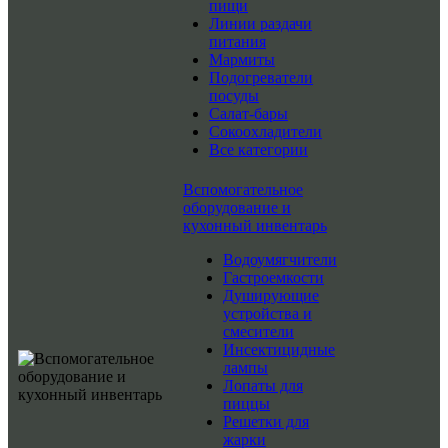
пищи
Линии раздачи
питания
Мармиты
Подогреватели
посуды
Салат-бары
Сокоохладители
Все категории
Вспомогательное
оборудование и
кухонный инвентарь
Водоумягчители
Гастроемкости
Душирующие
устройства и
смесители
Инсектицидные
лампы
Лопаты для
пиццы
Решетки для
жарки