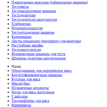
Планетарные миксеры (взбивальные машины)
Тестомесы
Тестораскаточные машины
Тестоделители
Тестоделители-округлители
Хлеборезки
Мукопросеиватели
Тестоотсадочные машины
Кремоварки
Листы пекарские (противни) для выпечки
Расстойные шкафы
Тестоокруглители
Формовочные машины для теста
Шприцы-дозаторы кондитерские
Назад
Оборудование для переработки мяса
Котлетоформовочные машины
Куттеры для мяса
Мясорубки
Пельменные аппараты
Пилы для мяса ленточные
Слайсеры
Тендерайзеры для мяса
Фаршемесы