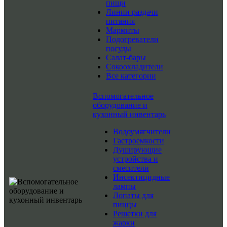
пищи
Линии раздачи
питания
Мармиты
Подогреватели
посуды
Салат-бары
Сокоохладители
Все категории
Вспомогательное
оборудование и
кухонный инвентарь
Водоумягчители
Гастроемкости
Душирующие
устройства и
смесители
Инсектицидные
лампы
Лопаты для
пиццы
Решетки для
жарки