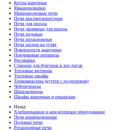
Котлы варочные
Макароноварки
Микроволновые печи
Печи высокоскоростные
Печи для пиццы
Печи дровяные для пиццы
Печи подовые
Печи ротационные
Печи хоспер на углях
Поверхности жарочные
Пончиковые аппараты
Рисоварки
Станции для бургеров и хот-догов
Тепловые витрины
Тепловые шкафы
Термомиксеры (куттер с подогревом)
Чебуречницы
Шашлычницы
Шкафы жарочные и пекарские
Назад
Хлебопекарное и кондитерское оборудование
Печи конвекционные
Подовые печи
Ротационные печи