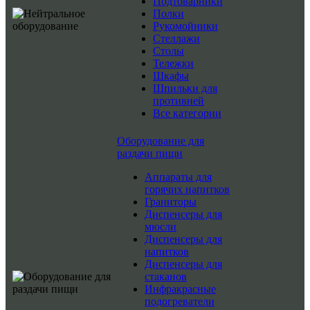
Подтоварники
Полки
Рукомойники
Стеллажи
Столы
Тележки
Шкафы
Шпильки для
противней
Все категории
Оборудование для
раздачи пищи
Аппараты для
горячих напитков
Граниторы
Диспенсеры для
мюсли
Диспенсеры для
напитков
Диспенсеры для
стаканов
Инфракрасные
подогреватели