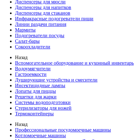
Диспенсеры для мюсли
Диспенсеры для напитков
Диспенсеры для стаканов
Инфракрасные подогреватели пищи
Линии раздачи питания
Мармиты
Подогреватели посуды
Салат-бары
Сокоохладители
Назад
Вспомогательное оборудование и кухонный инвентарь
Водоумягчители
Гастроемкости
Душирующие устройства и смесители
Инсектицидные лампы
Лопаты для пиццы
Решетки для жарки
Системы водоподготовки
Стерилизаторы для ножей
Термоконтейнеры
Назад
Профессиональные посудомоечные машины
Котломоечные машины