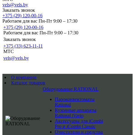
vels@vels.by
Заказать звонок
+375 (29) 120-00-16
Работаем для вас Пн-Пт 9:00 – 17:30
+375 (29) 120-00-16
Работаем для вас Пн-Пт 9:00 – 17:30
Заказать звонок
+375 (33) 623-11-11
MTC
vels@vels.by
О компании
Каталог товаров
Оборудование RATIONAL
Пароконвектоматы
Rational
Кухонные аппараты
Rational iVario
Аксессуары для iCombi
Pro и iCombi Classic
Очистители и средства