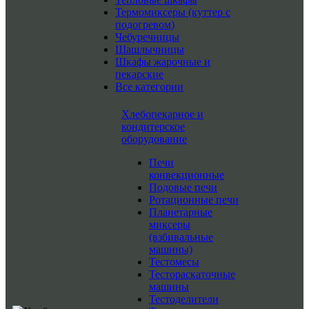
Термомиксеры (куттер с
подогревом)
Чебуречницы
Шашлычницы
Шкафы жарочные и
пекарские
Все категории
Хлебопекарное и
кондитерское
оборудование
Печи
конвекционные
Подовые печи
Ротационные печи
Планетарные
миксеры
(взбивальные
машины)
Тестомесы
Тестораскаточные
машины
Тестоделители