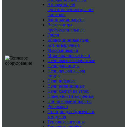
Аппараты для
приготовления горячих
напитков
Блинные аппараты
Вафельницы
профессиональные
Грили
Конвекционные печи
Котлы варочные
Макароноварки
Микроволновые печи
Печи высокоскоростные
Печи для пиццы
Печи дровяные для
пиццы
Печи подовые
Печи ротационные
Печи хоспер на углях
Поверхности жарочные
Пончиковые аппараты
Рисоварки
Станции для бургеров и
хот-догов
Тепловые витрины
Тепловые шкафы