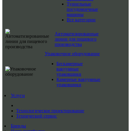
Туннельные
посудомоечные
машины
Все категории
Автоматизированные
линии для пищевого
производства
Упаковочное оборудование
Бескамерные
вакуумные
упаковщики
Камерные вакуумные
упаковщики
Услуги
Технологическое проектирование
Технический сервис
Бренды