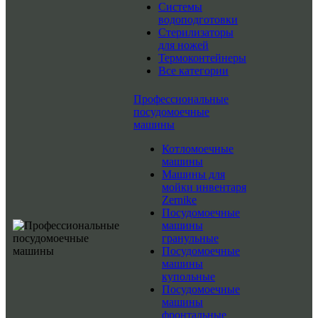
Системы
водоподготовки
Стерилизаторы
для ножей
Термоконтейнеры
Все категории
Профессиональные
посудомоечные
машины
Котломоечные
машины
Машины для
мойки инвентаря
Zernike
Посудомоечные
машины
гранульные
Посудомоечные
машины
купольные
Посудомоечные
машины
фронтальные