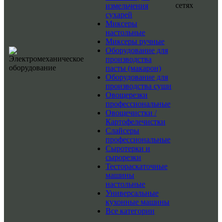
сетях
измельчения
сухарей
Миксеры
настольные
Миксеры ручные
Оборудование для
производства
пасты (макарон)
Оборудование для
производства суши
Овощерезки
профессиональные
Овощечистки /
Картофелечистки
Слайсеры
профессиональные
Сыротерки и
сырорезки
Тестораскаточные
машины
настольные
Универсальные
кухонные машины
Все категории