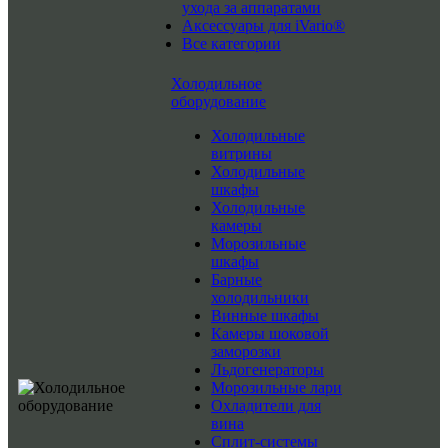
ухода за аппаратами
Аксессуары для iVario®
Все категории
Холодильное
оборудование
Холодильные
витрины
Холодильные
шкафы
Холодильные
камеры
Морозильные
шкафы
Барные
холодильники
Винные шкафы
Камеры шоковой
заморозки
Льдогенераторы
Морозильные лари
Охладители для
вина
Сплит-системы