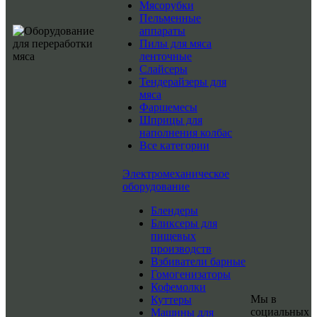
Мясорубки
Пельменные
аппараты
Пилы для мяса
ленточные
Слайсеры
Тендерайзеры для
мяса
Фаршемесы
Шприцы для
наполнения колбас
Все категории
Электромеханическое
оборудование
Блендеры
Бликсеры для
пищевых
производств
Взбиватели барные
Гомогенизаторы
Кофемолки
Мы в
Куттеры
социальных
Машины для