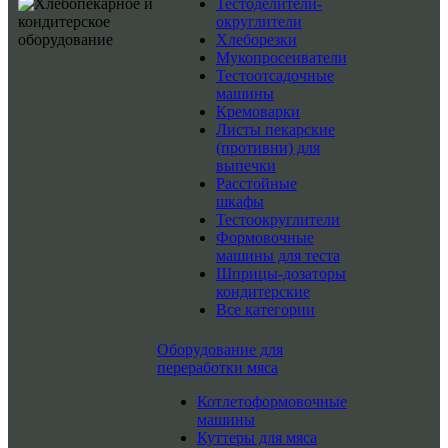
Тестоделители-
округлители
Хлеборезки
Мукопросеиватели
Тестоотсадочные
машины
Кремоварки
Листы пекарские
(противни) для
выпечки
Расстойные
шкафы
Тестоокруглители
Формовочные
машины для теста
Шприцы-дозаторы
кондитерские
Все категории
Оборудование для
переработки мяса
Котлетоформовочные
машины
Куттеры для мяса