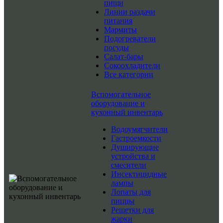
пищи
Линии раздачи
питания
Мармиты
Подогреватели
посуды
Салат-бары
Сокоохладители
Все категории
Вспомогательное
оборудование и
кухонный инвентарь
Водоумягчители
Гастроемкости
Душирующие
устройства и
смесители
Инсектицидные
лампы
Лопаты для
пиццы
Решетки для
жарки