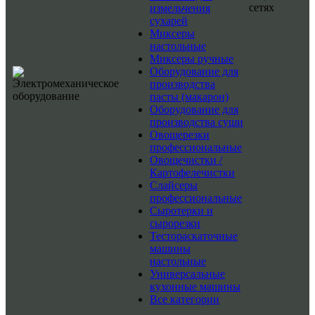
сетях
измельчения
сухарей
Миксеры
настольные
Миксеры ручные
Оборудование для
производства
пасты (макарон)
Оборудование для
производства суши
Овощерезки
профессиональные
Овощечистки /
Картофелечистки
Слайсеры
профессиональные
Сыротерки и
сырорезки
Тестораскаточные
машины
настольные
Универсальные
кухонные машины
Все категории