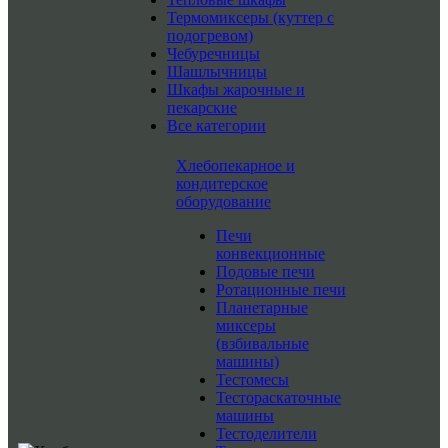
Термомиксеры (куттер с
подогревом)
Чебуречницы
Шашлычницы
Шкафы жарочные и
пекарские
Все категории
Хлебопекарное и
кондитерское
оборудование
Печи
конвекционные
Подовые печи
Ротационные печи
Планетарные
миксеры
(взбивальные
машины)
Тестомесы
Тестораскаточные
машины
Тестоделители