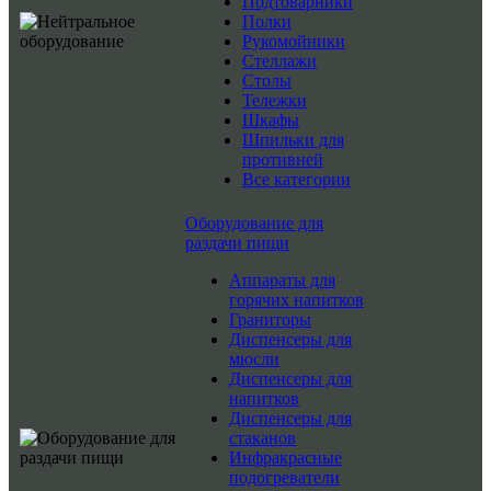
Подтоварники
Полки
Рукомойники
Стеллажи
Столы
Тележки
Шкафы
Шпильки для
противней
Все категории
Оборудование для
раздачи пищи
Аппараты для
горячих напитков
Граниторы
Диспенсеры для
мюсли
Диспенсеры для
напитков
Диспенсеры для
стаканов
Инфракрасные
подогреватели