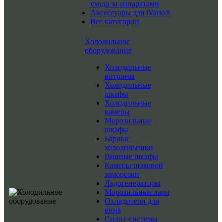
ухода за аппаратами
Аксессуары для iVario®
Все категории
Холодильное
оборудование
Холодильные
витрины
Холодильные
шкафы
Холодильные
камеры
Морозильные
шкафы
Барные
холодильники
Винные шкафы
Камеры шоковой
заморозки
Льдогенераторы
Морозильные лари
Охладители для
вина
Сплит-системы