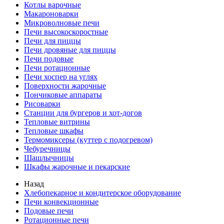
Котлы варочные
Макароноварки
Микроволновые печи
Печи высокоскоростные
Печи для пиццы
Печи дровяные для пиццы
Печи подовые
Печи ротационные
Печи хоспер на углях
Поверхности жарочные
Пончиковые аппараты
Рисоварки
Станции для бургеров и хот-догов
Тепловые витрины
Тепловые шкафы
Термомиксеры (куттер с подогревом)
Чебуречницы
Шашлычницы
Шкафы жарочные и пекарские
Назад
Хлебопекарное и кондитерское оборудование
Печи конвекционные
Подовые печи
Ротационные печи