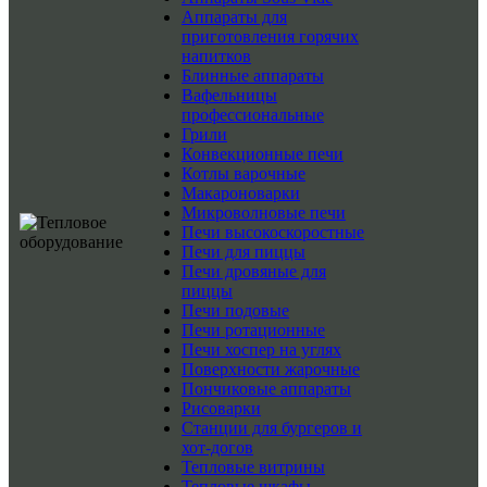
Аппараты для
приготовления горячих
напитков
Блинные аппараты
Вафельницы
профессиональные
Грили
Конвекционные печи
Котлы варочные
Макароноварки
Микроволновые печи
Печи высокоскоростные
Печи для пиццы
Печи дровяные для
пиццы
Печи подовые
Печи ротационные
Печи хоспер на углях
Поверхности жарочные
Пончиковые аппараты
Рисоварки
Станции для бургеров и
хот-догов
Тепловые витрины
Тепловые шкафы