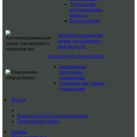
Туннельные
посудомоечные
машины
Все категории
Автоматизированные
линии для пищевого
производства
Упаковочное оборудование
Бескамерные
вакуумные
упаковщики
Камерные вакуумные
упаковщики
Услуги
Технологическое проектирование
Технический сервис
Бренды