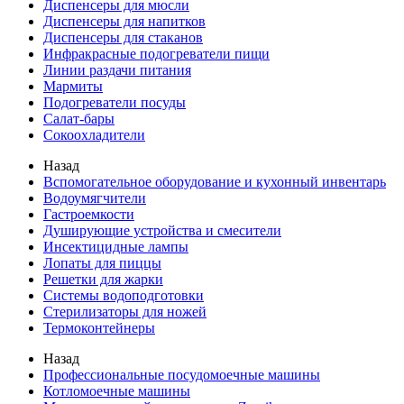
Диспенсеры для мюсли
Диспенсеры для напитков
Диспенсеры для стаканов
Инфракрасные подогреватели пищи
Линии раздачи питания
Мармиты
Подогреватели посуды
Салат-бары
Сокоохладители
Назад
Вспомогательное оборудование и кухонный инвентарь
Водоумягчители
Гастроемкости
Душирующие устройства и смесители
Инсектицидные лампы
Лопаты для пиццы
Решетки для жарки
Системы водоподготовки
Стерилизаторы для ножей
Термоконтейнеры
Назад
Профессиональные посудомоечные машины
Котломоечные машины