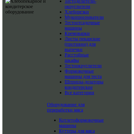
Тестоделители-
округлители
Хлеборезки
Мукопросеиватели
Тестоотсадочные
машины
Кремоварки
Листы пекарские
(противни) для
выпечки
Расстойные
шкафы
Тестоокруглители
Формовочные
машины для теста
Шприцы-дозаторы
кондитерские
Все категории
Оборудование для
переработки мяса
Котлетоформовочные
машины
Куттеры для мяса