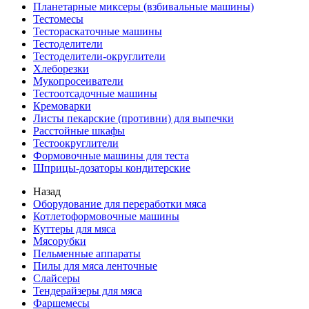
Планетарные миксеры (взбивальные машины)
Тестомесы
Тестораскаточные машины
Тестоделители
Тестоделители-округлители
Хлеборезки
Мукопросеиватели
Тестоотсадочные машины
Кремоварки
Листы пекарские (противни) для выпечки
Расстойные шкафы
Тестоокруглители
Формовочные машины для теста
Шприцы-дозаторы кондитерские
Назад
Оборудование для переработки мяса
Котлетоформовочные машины
Куттеры для мяса
Мясорубки
Пельменные аппараты
Пилы для мяса ленточные
Слайсеры
Тендерайзеры для мяса
Фаршемесы