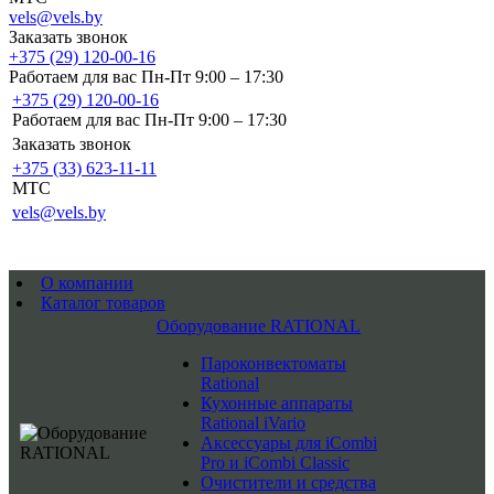
vels@vels.by
Заказать звонок
+375 (29) 120-00-16
Работаем для вас Пн-Пт 9:00 – 17:30
+375 (29) 120-00-16
Работаем для вас Пн-Пт 9:00 – 17:30
Заказать звонок
+375 (33) 623-11-11
MTC
vels@vels.by
О компании
Каталог товаров
Оборудование RATIONAL
Пароконвектоматы
Rational
Кухонные аппараты
Rational iVario
Аксессуары для iCombi
Pro и iCombi Classic
Очистители и средства