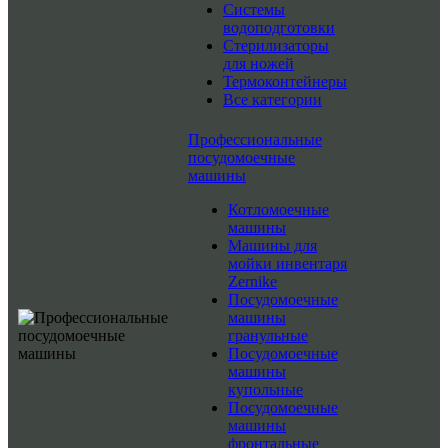
Системы
водоподготовки
Стерилизаторы
для ножей
Термоконтейнеры
Все категории
Профессиональные
посудомоечные
машины
Котломоечные
машины
Машины для
мойки инвентаря
Zernike
Посудомоечные
машины
гранульные
Посудомоечные
машины
купольные
Посудомоечные
машины
фронтальные