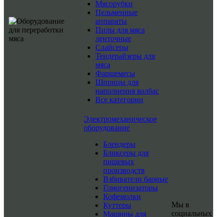
Мясорубки
Пельменные
аппараты
Пилы для мяса
ленточные
Слайсеры
Тендерайзеры для
мяса
Фаршемесы
Шприцы для
наполнения колбас
Все категории
Электромеханическое
оборудование
Блендеры
Бликсеры для
пищевых
производств
Взбиватели барные
Гомогенизаторы
Кофемолки
Мы в
Куттеры
социальных
Машины для