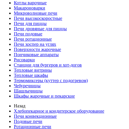
Котлы варочные
Макароноварки
Микроволновые печи
Печи высокоскоростные
Печи для пиццы
Печи дровяные для пиццы
Печи подовые
Печи ротационные
Печи хоспер на углях
Поверхности жарочные
Пончиковые аппараты
Рисоварки
Станции для бургеров и хот-догов
Тепловые витрины
Тепловые шкафы
Термомиксеры (куттер с подогревом)
Чебуречницы
Шашлычницы
Шкафы жарочные и пекарские
Назад
Хлебопекарное и кондитерское оборудование
Печи конвекционные
Подовые печи
Ротационные печи