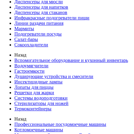
Диспенсеры для мюсли
Диспенсеры для напитков
Диспенсеры для стаканов
Инфракрасные подогреватели пищи
Линии раздачи питания
Мармиты
Подогреватели посуды
Салат-бары
Сокоохладители
Назад
Вспомогательное оборудование и кухонный инвентарь
Водоумягчители
Гастроемкости
Душирующие устройства и смесители
Инсектицидные лампы
Лопаты для пиццы
Решетки для жарки
Системы водоподготовки
Стерилизаторы для ножей
Термоконтейнеры
Назад
Профессиональные посудомоечные машины
Котломоечные машины