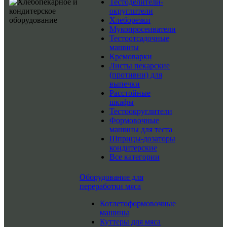
Тестоделители-
округлители
Хлеборезки
Мукопросеиватели
Тестоотсадочные
машины
Кремоварки
Листы пекарские
(противни) для
выпечки
Расстойные
шкафы
Тестоокруглители
Формовочные
машины для теста
Шприцы-дозаторы
кондитерские
Все категории
Оборудование для
переработки мяса
Котлетоформовочные
машины
Куттеры для мяса