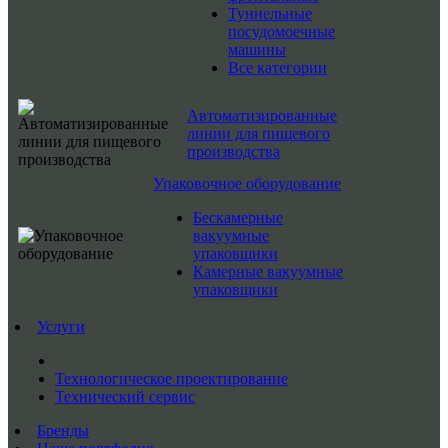
Туннельные
посудомоечные
машины
Все категории
Автоматизированные
линии для пищевого
производства
Упаковочное оборудование
Бескамерные
вакуумные
упаковщики
Камерные вакуумные
упаковщики
Услуги
Технологическое проектирование
Технический сервис
Бренды