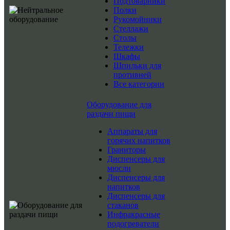
Подтоварники
Полки
Рукомойники
Стеллажи
Столы
Тележки
Шкафы
Шпильки для
противней
Все категории
Оборудование для
раздачи пищи
Аппараты для
горячих напитков
Граниторы
Диспенсеры для
мюсли
Диспенсеры для
напитков
Диспенсеры для
стаканов
Инфракрасные
подогреватели