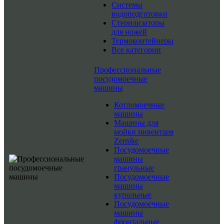
Системы
водоподготовки
Стерилизаторы
для ножей
Термоконтейнеры
Все категории
Профессиональные
посудомоечные
машины
Котломоечные
машины
Машины для
мойки инвентаря
Zernike
Посудомоечные
машины
гранульные
Посудомоечные
машины
купольные
Посудомоечные
машины
фронтальные