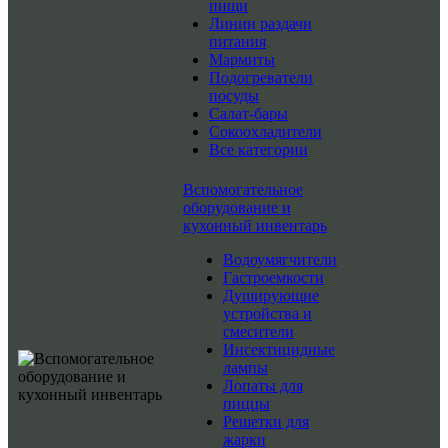
пищи
Линии раздачи
питания
Мармиты
Подогреватели
посуды
Салат-бары
Сокоохладители
Все категории
Вспомогательное
оборудование и
кухонный инвентарь
Водоумягчители
Гастроемкости
Душирующие
устройства и
смесители
Инсектицидные
лампы
Лопаты для
пиццы
Решетки для
жарки