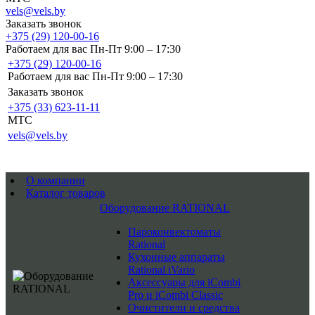
vels@vels.by
Заказать звонок
+375 (29) 120-00-16
Работаем для вас Пн-Пт 9:00 – 17:30
+375 (29) 120-00-16
Работаем для вас Пн-Пт 9:00 – 17:30
Заказать звонок
+375 (33) 623-11-11
MTC
vels@vels.by
О компании
Каталог товаров
Оборудование RATIONAL
Пароконвектоматы
Rational
Кухонные аппараты
Rational iVario
Аксессуары для iCombi
Pro и iCombi Classic
Очистители и средства