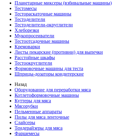
Планетарные миксеры (взбивальные машины)
Тестомесы
Тестораскаточные машины
Тестоделители
Тестоделители-округлители
Хлеборезки
Мукопросеиватели
Тестоотсадочные машины
Кремоварки
Листы пекарские (противни) для выпечки
Расстойные шкафы
Тестоокруглители
Формовочные машины для теста
Шприцы-дозаторы кондитерские
Назад
Оборудование для переработки мяса
Котлетоформовочные машины
Куттеры для мяса
Мясорубки
Пельменные аппараты
Пилы для мяса ленточные
Слайсеры
Тендерайзеры для мяса
Фаршемесы