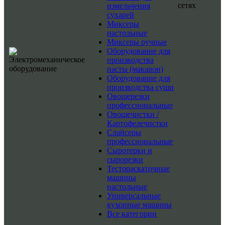
сетях
измельчения
сухарей
Миксеры
настольные
Миксеры ручные
Оборудование для
производства
пасты (макарон)
Оборудование для
производства суши
Овощерезки
профессиональные
Овощечистки /
Картофелечистки
Слайсеры
профессиональные
Сыротерки и
сырорезки
Тестораскаточные
машины
настольные
Универсальные
кухонные машины
Все категории