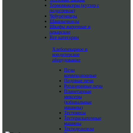
Термомиксеры (куттер с
подогревом)
Чебуречницы
Шашлычницы
Шкафы жарочные и
пекарские
Все категории
Хлебопекарное и
кондитерское
оборудование
Печи
конвекционные
Подовые печи
Ротационные печи
Планетарные
миксеры
(взбивальные
машины)
Тестомесы
Тестораскаточные
машины
Тестоделители