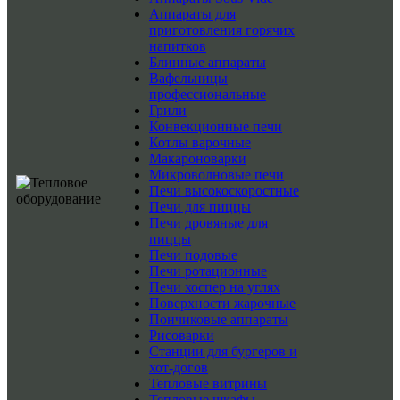
Аппараты для
приготовления горячих
напитков
Блинные аппараты
Вафельницы
профессиональные
Грили
Конвекционные печи
Котлы варочные
Макароноварки
Микроволновые печи
Печи высокоскоростные
Печи для пиццы
Печи дровяные для
пиццы
Печи подовые
Печи ротационные
Печи хоспер на углях
Поверхности жарочные
Пончиковые аппараты
Рисоварки
Станции для бургеров и
хот-догов
Тепловые витрины
Тепловые шкафы