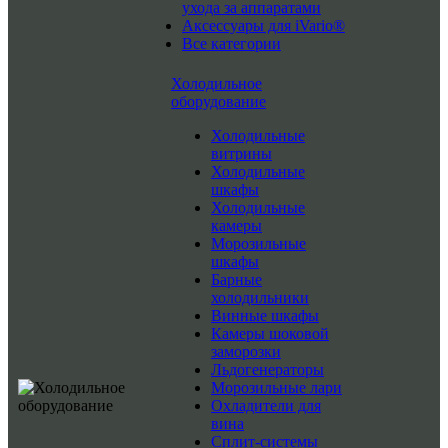
ухода за аппаратами
Аксессуары для iVario®
Все категории
Холодильное
оборудование
Холодильные
витрины
Холодильные
шкафы
Холодильные
камеры
Морозильные
шкафы
Барные
холодильники
Винные шкафы
Камеры шоковой
заморозки
Льдогенераторы
Морозильные лари
Охладители для
вина
Сплит-системы