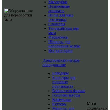
Мясорубки
Пельменные
аппараты
Пилы для мяса
ленточные
Слайсеры
Тендерайзеры для
мяса
Фаршемесы
Шприцы для
наполнения колбас
Все категории
Электромеханическое
оборудование
Блендеры
Бликсеры для
пищевых
производств
Взбиватели барные
Гомогенизаторы
Кофемолки
Мы в
Куттеры
социальных
Машины для