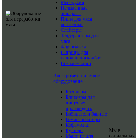
Мясорубки
Пельменные
аппараты
Пилы для мяса
ленточные
Слайсеры
Тендерайзеры для
мяса
Фаршемесы
Шприцы для
наполнения колбас
Все категории
Электромеханическое
оборудование
Блендеры
Бликсеры для
пищевых
производств
Взбиватели барные
Гомогенизаторы
Кофемолки
Мы в
Куттеры
социальных
Машины для