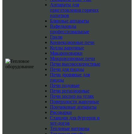
Аппараты для
приготовления горячих
напитков
Блинные аппараты
Вафельницы
профессиональные
Грили
Конвекционные печи
Котлы варочные
Макароноварки
Микроволновые печи
Печи высокоскоростные
Печи для пиццы
Печи дровяные для
пиццы
Печи подовые
Печи ротационные
Печи хоспер на углях
Поверхности жарочные
Пончиковые аппараты
Рисоварки
Станции для бургеров и
хот-догов
Тепловые витрины
Тепловые шкафы