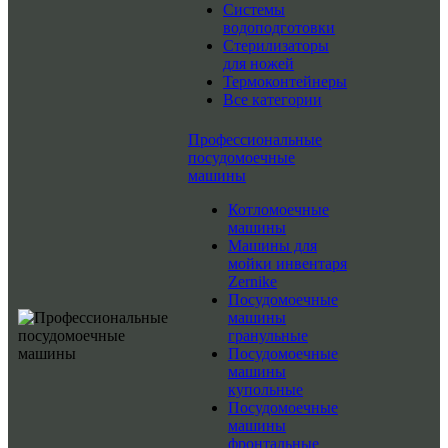
Системы
водоподготовки
Стерилизаторы
для ножей
Термоконтейнеры
Все категории
Профессиональные
посудомоечные
машины
Котломоечные
машины
Машины для
мойки инвентаря
Zernike
Посудомоечные
машины
гранульные
Посудомоечные
машины
купольные
Посудомоечные
машины
фронтальные