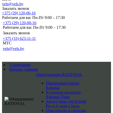
vels@vels.by
Заказать звонок
+375 (29) 120-00-16
Работаем для вас Пн-Пт 9:00 – 17:30
+375 (29) 120-00-16
Работаем для вас Пн-Пт 9:00 – 17:30
Заказать звонок
+375 (33) 623-11-11
MTC
vels@vels.by
О компании
Каталог товаров
Оборудование RATIONAL
Пароконвектоматы
Rational
Кухонные аппараты
Rational iVario
Аксессуары для iCombi
Pro и iCombi Classic
Очистители и средства