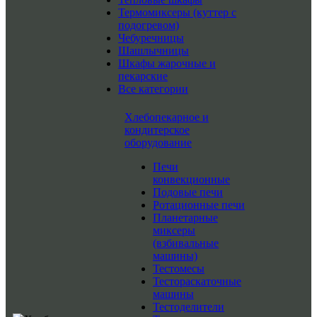
Термомиксеры (куттер с
подогревом)
Чебуречницы
Шашлычницы
Шкафы жарочные и
пекарские
Все категории
Хлебопекарное и
кондитерское
оборудование
Печи
конвекционные
Подовые печи
Ротационные печи
Планетарные
миксеры
(взбивальные
машины)
Тестомесы
Тестораскаточные
машины
Тестоделители