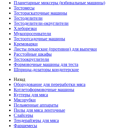
Планетарные миксеры (взбивальные машины)
Тестомесы
Тестораскаточные машины
Тестоделители
Тестоделители-округлители
Хлеборезки
Мукопросеиватели
Тестоотсадочные машины
Кремоварки
Листы пекарские (противни) для выпечки
Расстойные шкафы
Тестоокруглители
Формовочные машины для теста
Шприцы-дозаторы кондитерские
Назад
Оборудование для переработки мяса
Котлетоформовочные машины
Куттеры для мяса
Мясорубки
Пельменные аппараты
Пилы для мяса ленточные
Слайсеры
Тендерайзеры для мяса
Фаршемесы