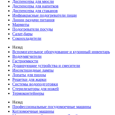
Диспенсеры для мюсли
Диспенсеры для напитков
Диспенсеры для стаканов
Инфракрасные подогреватели пищи
Линии раздачи питания
Мармиты
Подогреватели посуды
Салат-бары
Сокоохладители
Назад
Вспомогательное оборудование и кухонный инвентарь
Водоумягчители
Гастроемкости
Душирующие устройства и смесители
Инсектицидные лампы
Лопаты для пиццы
Решетки для жарки
Системы водоподготовки
Стерилизаторы для ножей
Термоконтейнеры
Назад
Профессиональные посудомоечные машины
Котломоечные машины