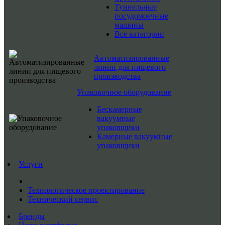
Туннельные
посудомоечные
машины
Все категории
Автоматизированные
линии для пищевого
производства
Упаковочное оборудование
Бескамерные
вакуумные
упаковщики
Камерные вакуумные
упаковщики
Услуги
Технологическое проектирование
Технический сервис
Бренды