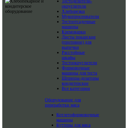
Тестоделители-
округлители
Хлеборезки
Мукопросеиватели
Тестоотсадочные
машины
Кремоварки
Листы пекарские
(противни) для
выпечки
Расстойные
шкафы
Тестоокруглители
Формовочные
машины для теста
Шприцы-дозаторы
кондитерские
Все категории
Оборудование для
переработки мяса
Котлетоформовочные
машины
Куттеры для мяса