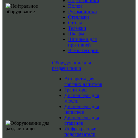
Подтоварники
Полки
Рукомойники
Стеллажи
Столы
Тележки
Шкафы
Шпильки для
противней
Все категории
Оборудование для
раздачи пищи
Аппараты для
горячих напитков
Граниторы
Диспенсеры для
мюсли
Диспенсеры для
напитков
Диспенсеры для
стаканов
Инфракрасные
подогреватели