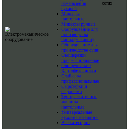
сетях
измельчения
сухарей
Миксеры
настольные
Миксеры ручные
Оборудование для
производства
пасты (макарон)
Оборудование для
производства суши
Овощерезки
профессиональные
Овощечистки /
Картофелечистки
Слайсеры
профессиональные
Сыротерки и
сырорезки
Тестораскаточные
машины
настольные
Универсальные
кухонные машины
Все категории