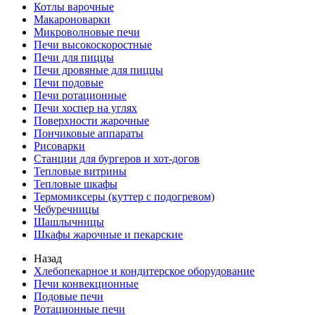
Котлы варочные
Макароноварки
Микроволновые печи
Печи высокоскоростные
Печи для пиццы
Печи дровяные для пиццы
Печи подовые
Печи ротационные
Печи хоспер на углях
Поверхности жарочные
Пончиковые аппараты
Рисоварки
Станции для бургеров и хот-догов
Тепловые витрины
Тепловые шкафы
Термомиксеры (куттер с подогревом)
Чебуречницы
Шашлычницы
Шкафы жарочные и пекарские
Назад
Хлебопекарное и кондитерское оборудование
Печи конвекционные
Подовые печи
Ротационные печи