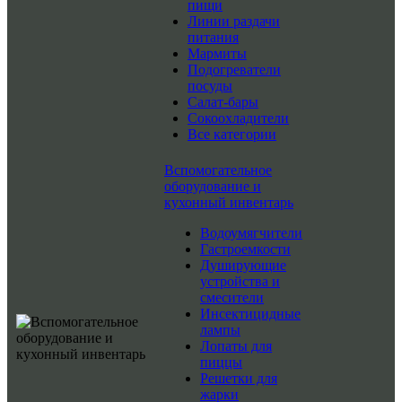
пищи
Линии раздачи
питания
Мармиты
Подогреватели
посуды
Салат-бары
Сокоохладители
Все категории
Вспомогательное
оборудование и
кухонный инвентарь
Водоумягчители
Гастроемкости
Душирующие
устройства и
смесители
Инсектицидные
лампы
Лопаты для
пиццы
Решетки для
жарки