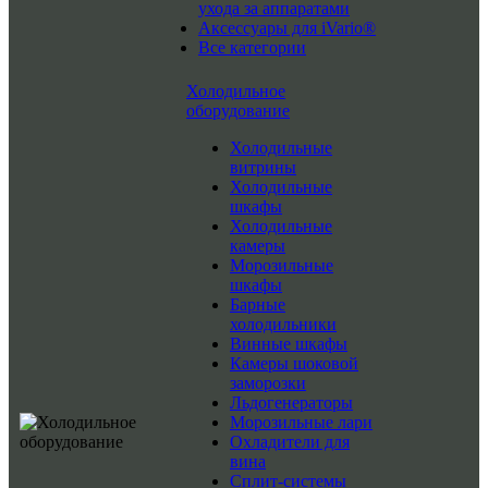
ухода за аппаратами
Аксессуары для iVario®
Все категории
Холодильное
оборудование
Холодильные
витрины
Холодильные
шкафы
Холодильные
камеры
Морозильные
шкафы
Барные
холодильники
Винные шкафы
Камеры шоковой
заморозки
Льдогенераторы
Морозильные лари
Охладители для
вина
Сплит-системы