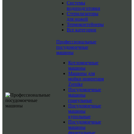
Системы
водоподготовки
Стерилизаторы
для ножей
Термоконтейнеры
Все категории
Профессиональные
посудомоечные
машины
Котломоечные
машины
Машины для
мойки инвентаря
Zernike
Посудомоечные
машины
гранульные
Посудомоечные
машины
купольные
Посудомоечные
машины
фронтальные