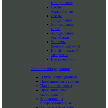
холодильные
Столы
морозильные
Столы
холодильные
Холодильные
горки
Холодильные
моноблоки
Чиллеры
(водоохладители)
Шкафы шоковой
заморозки
Все категории
Тепловое оборудование
Плиты индукционные
Промышленные плиты
Пароконвектоматы
Промышленные
сковороды
Фритюрницы
профессиональные
Аппараты Sous Vide