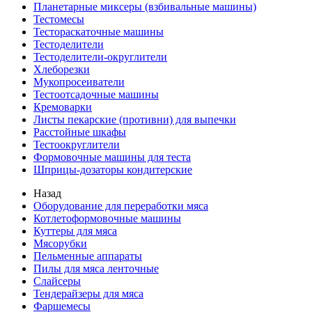
Планетарные миксеры (взбивальные машины)
Тестомесы
Тестораскаточные машины
Тестоделители
Тестоделители-округлители
Хлеборезки
Мукопросеиватели
Тестоотсадочные машины
Кремоварки
Листы пекарские (противни) для выпечки
Расстойные шкафы
Тестоокруглители
Формовочные машины для теста
Шприцы-дозаторы кондитерские
Назад
Оборудование для переработки мяса
Котлетоформовочные машины
Куттеры для мяса
Мясорубки
Пельменные аппараты
Пилы для мяса ленточные
Слайсеры
Тендерайзеры для мяса
Фаршемесы