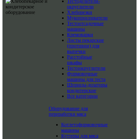
Тестоделители-
округлители
Хлеборезки
Мукопросеиватели
Тестоотсадочные
машины
Кремоварки
Листы пекарские
(противни) для
выпечки
Расстойные
шкафы
Тестоокруглители
Формовочные
машины для теста
Шприцы-дозаторы
кондитерские
Все категории
Оборудование для
переработки мяса
Котлетоформовочные
машины
Куттеры для мяса