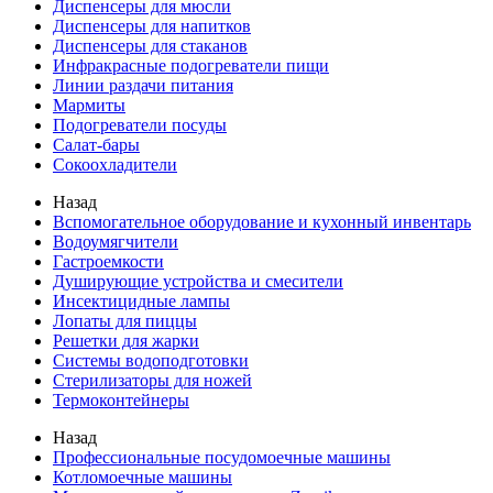
Диспенсеры для мюсли
Диспенсеры для напитков
Диспенсеры для стаканов
Инфракрасные подогреватели пищи
Линии раздачи питания
Мармиты
Подогреватели посуды
Салат-бары
Сокоохладители
Назад
Вспомогательное оборудование и кухонный инвентарь
Водоумягчители
Гастроемкости
Душирующие устройства и смесители
Инсектицидные лампы
Лопаты для пиццы
Решетки для жарки
Системы водоподготовки
Стерилизаторы для ножей
Термоконтейнеры
Назад
Профессиональные посудомоечные машины
Котломоечные машины