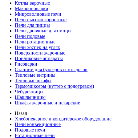
Котлы варочные
Макароноварки
Микроволновые печи
Печи высокоскоростные
Печи для пиццы
Печи дровяные для пиццы
Печи подовые
Печи ротационные
Печи хоспер на углях
Поверхности жарочные
Пончиковые аппараты
Рисоварки
Станции для бургеров и хот-догов
Тепловые витрины
Тепловые шкафы
Термомиксеры (куттер с подогревом)
Чебуречницы
Шашлычницы
Шкафы жарочные и пекарские
Назад
Хлебопекарное и кондитерское оборудование
Печи конвекционные
Подовые печи
Ротационные печи