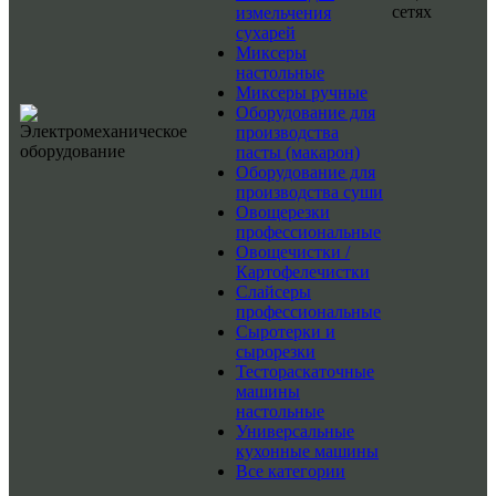
сетях
измельчения
сухарей
Миксеры
настольные
Миксеры ручные
Оборудование для
производства
пасты (макарон)
Оборудование для
производства суши
Овощерезки
профессиональные
Овощечистки /
Картофелечистки
Слайсеры
профессиональные
Сыротерки и
сырорезки
Тестораскаточные
машины
настольные
Универсальные
кухонные машины
Все категории