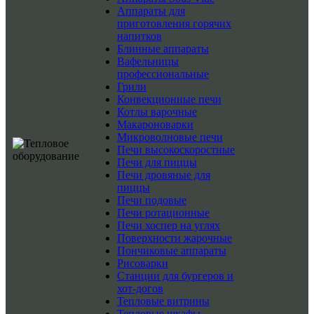
Аппараты для
приготовления горячих
напитков
Блинные аппараты
Вафельницы
профессиональные
Грили
Конвекционные печи
Котлы варочные
Макароноварки
Микроволновые печи
Печи высокоскоростные
Печи для пиццы
Печи дровяные для
пиццы
Печи подовые
Печи ротационные
Печи хоспер на углях
Поверхности жарочные
Пончиковые аппараты
Рисоварки
Станции для бургеров и
хот-догов
Тепловые витрины
Тепловые шкафы