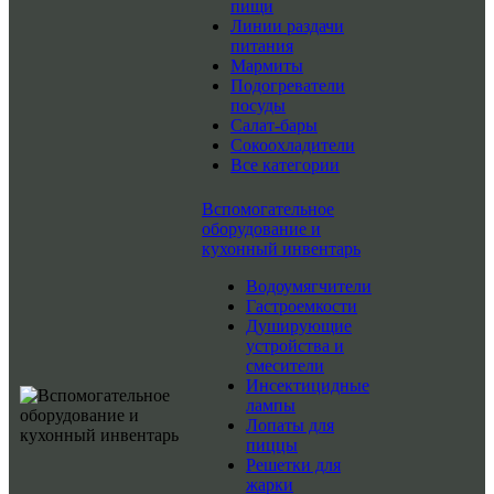
пищи
Линии раздачи
питания
Мармиты
Подогреватели
посуды
Салат-бары
Сокоохладители
Все категории
Вспомогательное
оборудование и
кухонный инвентарь
Водоумягчители
Гастроемкости
Душирующие
устройства и
смесители
Инсектицидные
лампы
Лопаты для
пиццы
Решетки для
жарки