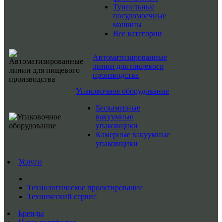
Туннельные
посудомоечные
машины
Все категории
Автоматизированные
линии для пищевого
производства
Упаковочное оборудование
Бескамерные
вакуумные
упаковщики
Камерные вакуумные
упаковщики
Услуги
Технологическое проектирование
Технический сервис
Бренды