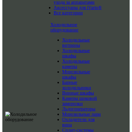
ухода за аппаратами
Аксессуары для iVario®
Все категории
Холодильное
оборудование
Холодильные
витрины
Холодильные
шкафы
Холодильные
камеры
Морозильные
шкафы
Барные
холодильники
Винные шкафы
Камеры шоковой
заморозки
Льдогенераторы
Морозильные лари
Охладители для
вина
Сплит-системы