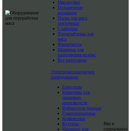
Мясорубки
Пельменные
аппараты
Пилы для мяса
ленточные
Слайсеры
Тендерайзеры для
мяса
Фаршемесы
Шприцы для
наполнения колбас
Все категории
Электромеханическое
оборудование
Блендеры
Бликсеры для
пищевых
производств
Взбиватели барные
Гомогенизаторы
Кофемолки
Мы в
Куттеры
социальных
Машины для