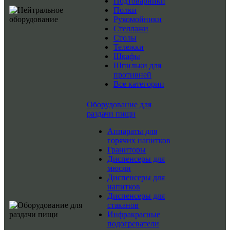
Подтоварники
Полки
Рукомойники
Стеллажи
Столы
Тележки
Шкафы
Шпильки для
противней
Все категории
Оборудование для
раздачи пищи
Аппараты для
горячих напитков
Граниторы
Диспенсеры для
мюсли
Диспенсеры для
напитков
Диспенсеры для
стаканов
Инфракрасные
подогреватели