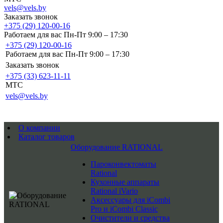
vels@vels.by
Заказать звонок
+375 (29) 120-00-16
Работаем для вас Пн-Пт 9:00 – 17:30
+375 (29) 120-00-16
Работаем для вас Пн-Пт 9:00 – 17:30
Заказать звонок
+375 (33) 623-11-11
MTC
vels@vels.by
О компании
Каталог товаров
Оборудование RATIONAL
Пароконвектоматы
Rational
Кухонные аппараты
Rational iVario
Аксессуары для iCombi
Pro и iCombi Classic
Очистители и средства