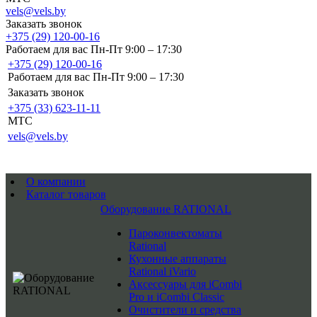
vels@vels.by
Заказать звонок
+375 (29) 120-00-16
Работаем для вас Пн-Пт 9:00 – 17:30
+375 (29) 120-00-16
Работаем для вас Пн-Пт 9:00 – 17:30
Заказать звонок
+375 (33) 623-11-11
MTC
vels@vels.by
О компании
Каталог товаров
Оборудование RATIONAL
Пароконвектоматы
Rational
Кухонные аппараты
Rational iVario
Аксессуары для iCombi
Pro и iCombi Classic
Очистители и средства