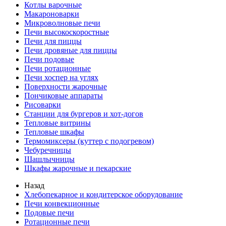
Котлы варочные
Макароноварки
Микроволновые печи
Печи высокоскоростные
Печи для пиццы
Печи дровяные для пиццы
Печи подовые
Печи ротационные
Печи хоспер на углях
Поверхности жарочные
Пончиковые аппараты
Рисоварки
Станции для бургеров и хот-догов
Тепловые витрины
Тепловые шкафы
Термомиксеры (куттер с подогревом)
Чебуречницы
Шашлычницы
Шкафы жарочные и пекарские
Назад
Хлебопекарное и кондитерское оборудование
Печи конвекционные
Подовые печи
Ротационные печи