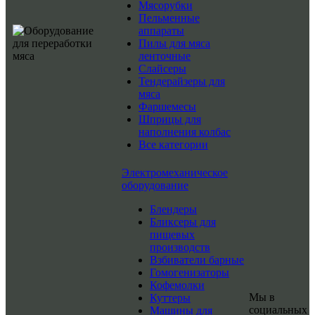
Мясорубки
Пельменные
аппараты
Пилы для мяса
ленточные
Слайсеры
Тендерайзеры для
мяса
Фаршемесы
Шприцы для
наполнения колбас
Все категории
Электромеханическое
оборудование
Блендеры
Бликсеры для
пищевых
производств
Взбиватели барные
Гомогенизаторы
Кофемолки
Мы в
Куттеры
социальных
Машины для