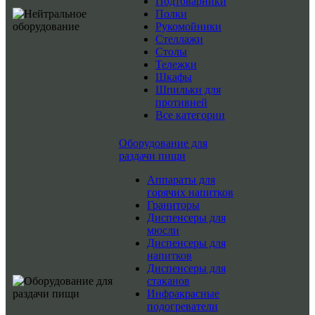
Подтоварники
Полки
Рукомойники
Стеллажи
Столы
Тележки
Шкафы
Шпильки для
противней
Все категории
Оборудование для
раздачи пищи
Аппараты для
горячих напитков
Граниторы
Диспенсеры для
мюсли
Диспенсеры для
напитков
Диспенсеры для
стаканов
Инфракрасные
подогреватели