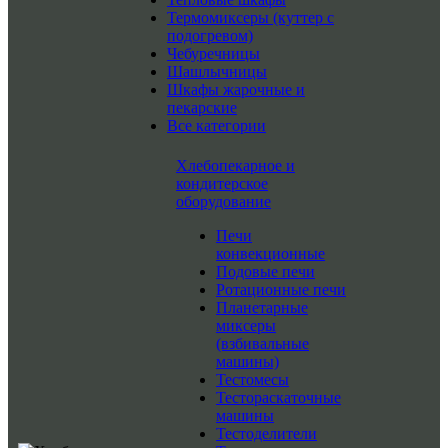
Термомиксеры (куттер с
подогревом)
Чебуречницы
Шашлычницы
Шкафы жарочные и
пекарские
Все категории
Хлебопекарное и
кондитерское
оборудование
Печи
конвекционные
Подовые печи
Ротационные печи
Планетарные
миксеры
(взбивальные
машины)
Тестомесы
Тестораскаточные
машины
Тестоделители