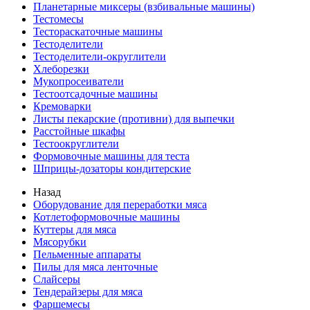
Планетарные миксеры (взбивальные машины)
Тестомесы
Тестораскаточные машины
Тестоделители
Тестоделители-округлители
Хлеборезки
Мукопросеиватели
Тестоотсадочные машины
Кремоварки
Листы пекарские (противни) для выпечки
Расстойные шкафы
Тестоокруглители
Формовочные машины для теста
Шприцы-дозаторы кондитерские
Назад
Оборудование для переработки мяса
Котлетоформовочные машины
Куттеры для мяса
Мясорубки
Пельменные аппараты
Пилы для мяса ленточные
Слайсеры
Тендерайзеры для мяса
Фаршемесы