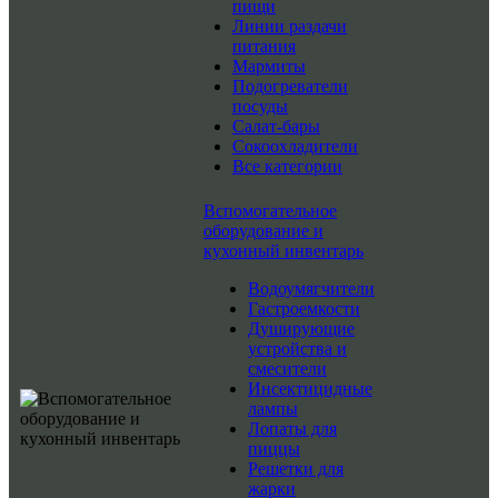
пищи
Линии раздачи
питания
Мармиты
Подогреватели
посуды
Салат-бары
Сокоохладители
Все категории
Вспомогательное
оборудование и
кухонный инвентарь
Водоумягчители
Гастроемкости
Душирующие
устройства и
смесители
Инсектицидные
лампы
Лопаты для
пиццы
Решетки для
жарки