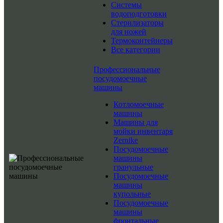
Системы
водоподготовки
Стерилизаторы
для ножей
Термоконтейнеры
Все категории
Профессиональные
посудомоечные
машины
Котломоечные
машины
Машины для
мойки инвентаря
Zernike
Посудомоечные
машины
гранульные
Посудомоечные
машины
купольные
Посудомоечные
машины
фронтальные