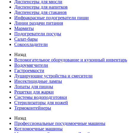
Диспенсеры для мюсли
Диспенсеры для напитков
Диспенсеры для стаканов
Инфракрасные подогреватели пищи
Линии раздачи питания
Мармиты
Подогреватели посуды
Салат-бары
Сокоохладители
Назад
Вспомогательное оборудование и кухонный инвентарь
Водоумягчители
Гастроемкости
Душирующие устройства и смесители
Инсектицидные лампы
Лопаты для пиццы
Решетки для жарки
Системы водоподготовки
Стерилизаторы для ножей
Термоконтейнеры
Назад
Профессиональные посудомоечные машины
Котломоечные машины