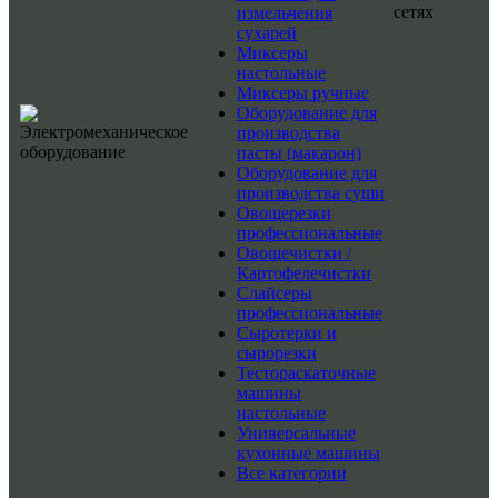
сетях
измельчения
сухарей
Миксеры
настольные
Миксеры ручные
Оборудование для
производства
пасты (макарон)
Оборудование для
производства суши
Овощерезки
профессиональные
Овощечистки /
Картофелечистки
Слайсеры
профессиональные
Сыротерки и
сырорезки
Тестораскаточные
машины
настольные
Универсальные
кухонные машины
Все категории