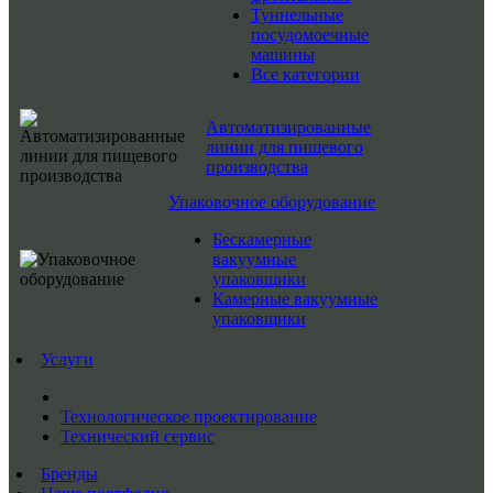
Туннельные
посудомоечные
машины
Все категории
Автоматизированные
линии для пищевого
производства
Упаковочное оборудование
Бескамерные
вакуумные
упаковщики
Камерные вакуумные
упаковщики
Услуги
Технологическое проектирование
Технический сервис
Бренды