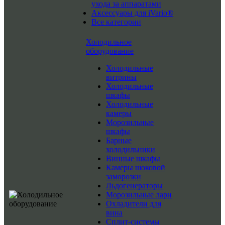
ухода за аппаратами
Аксессуары для iVario®
Все категории
Холодильное
оборудование
Холодильные
витрины
Холодильные
шкафы
Холодильные
камеры
Морозильные
шкафы
Барные
холодильники
Винные шкафы
Камеры шоковой
заморозки
Льдогенераторы
Морозильные лари
Охладители для
вина
Сплит-системы