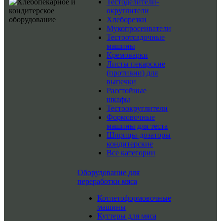
Тестоделители-
округлители
Хлеборезки
Мукопросеиватели
Тестоотсадочные
машины
Кремоварки
Листы пекарские
(противни) для
выпечки
Расстойные
шкафы
Тестоокруглители
Формовочные
машины для теста
Шприцы-дозаторы
кондитерские
Все категории
Оборудование для
переработки мяса
Котлетоформовочные
машины
Куттеры для мяса