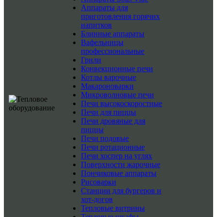
Аппараты для
приготовления горячих
напитков
Блинные аппараты
Вафельницы
профессиональные
Грили
Конвекционные печи
Котлы варочные
Макароноварки
Микроволновые печи
Печи высокоскоростные
Печи для пиццы
Печи дровяные для
пиццы
Печи подовые
Печи ротационные
Печи хоспер на углях
Поверхности жарочные
Пончиковые аппараты
Рисоварки
Станции для бургеров и
хот-догов
Тепловые витрины
Тепловые шкафы