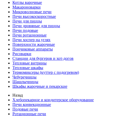
Котлы варочные
Макароноварки
Микроволновые печи
Печи высокоскоростные
Печи для пиццы
Печи дровяные для пиццы
Печи подовые
Печи ротационные
Печи хоспер на углях
Поверхности жарочные
Пончиковые аппараты
Рисоварки
Станции для бургеров и хот-догов
Тепловые витрины
Тепловые шкафы
Термомиксеры (куттер с подогревом)
Чебуречницы
Шашлычницы
Шкафы жарочные и пекарские
Назад
Хлебопекарное и кондитерское оборудование
Печи конвекционные
Подовые печи
Ротационные печи