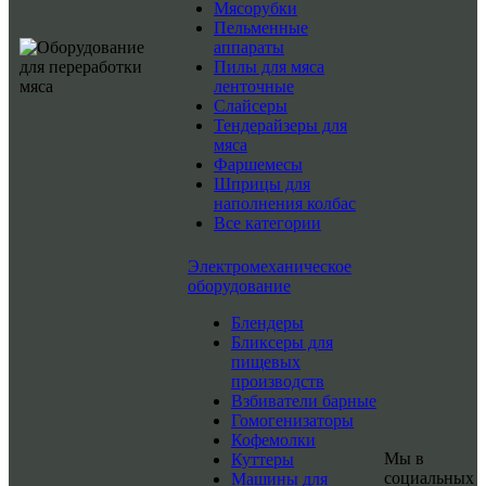
Мясорубки
Пельменные
аппараты
Пилы для мяса
ленточные
Слайсеры
Тендерайзеры для
мяса
Фаршемесы
Шприцы для
наполнения колбас
Все категории
Электромеханическое
оборудование
Блендеры
Бликсеры для
пищевых
производств
Взбиватели барные
Гомогенизаторы
Кофемолки
Мы в
Куттеры
социальных
Машины для