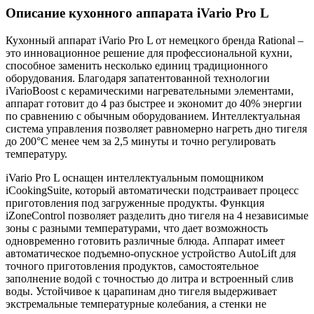
Описание кухонного аппарата iVario Pro L
Кухонный аппарат iVario Pro L от немецкого бренда Rational –
это инновационное решение для профессиональной кухни,
способное заменить несколько единиц традиционного
оборудования. Благодаря запатентованной технологии
iVarioBoost с керамическими нагревательными элементами,
аппарат готовит до 4 раз быстрее и экономит до 40% энергии
по сравнению с обычным оборудованием. Интеллектуальная
система управления позволяет равномерно нагреть дно тигеля
до 200°C менее чем за 2,5 минуты и точно регулировать
температуру.
iVario Pro L оснащен интеллектуальным помощником
iCookingSuite, который автоматически подстраивает процесс
приготовления под загруженные продукты. Функция
iZoneControl позволяет разделить дно тигеля на 4 независимые
зоны с разными температурами, что дает возможность
одновременно готовить различные блюда. Аппарат имеет
автоматическое подъемно-опускное устройство AutoLift для
точного приготовления продуктов, самостоятельное
заполнение водой с точностью до литра и встроенный слив
воды. Устойчивое к царапинам дно тигеля выдерживает
экстремальные температурные колебания, а стенки не