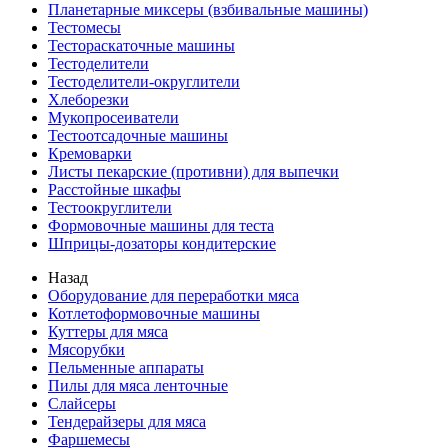
Планетарные миксеры (взбивальные машины)
Тестомесы
Тестораскаточные машины
Тестоделители
Тестоделители-округлители
Хлеборезки
Мукопросеиватели
Тестоотсадочные машины
Кремоварки
Листы пекарские (противни) для выпечки
Расстойные шкафы
Тестоокруглители
Формовочные машины для теста
Шприцы-дозаторы кондитерские
Назад
Оборудование для переработки мяса
Котлетоформовочные машины
Куттеры для мяса
Мясорубки
Пельменные аппараты
Пилы для мяса ленточные
Слайсеры
Тендерайзеры для мяса
Фаршемесы