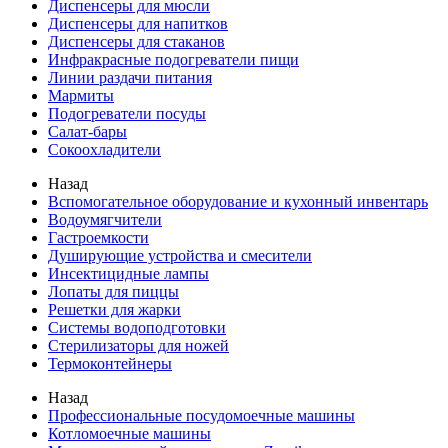
Диспенсеры для мюсли
Диспенсеры для напитков
Диспенсеры для стаканов
Инфракрасные подогреватели пищи
Линии раздачи питания
Мармиты
Подогреватели посуды
Салат-бары
Сокоохладители
Назад
Вспомогательное оборудование и кухонный инвентарь
Водоумягчители
Гастроемкости
Душирующие устройства и смесители
Инсектицидные лампы
Лопаты для пиццы
Решетки для жарки
Системы водоподготовки
Стерилизаторы для ножей
Термоконтейнеры
Назад
Профессиональные посудомоечные машины
Котломоечные машины