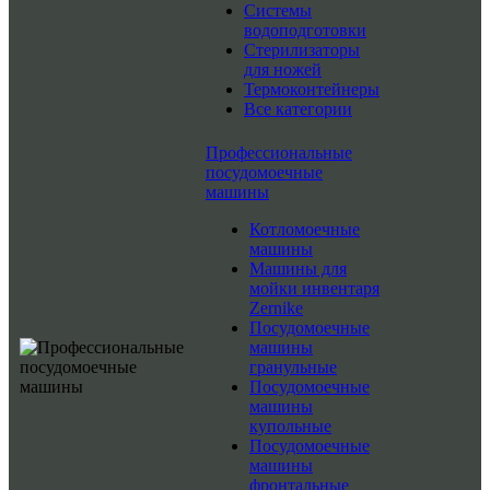
Системы
водоподготовки
Стерилизаторы
для ножей
Термоконтейнеры
Все категории
Профессиональные
посудомоечные
машины
Котломоечные
машины
Машины для
мойки инвентаря
Zernike
Посудомоечные
машины
гранульные
Посудомоечные
машины
купольные
Посудомоечные
машины
фронтальные