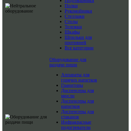
Подтоварники
Полки
Рукомойники
Стеллажи
Столы
Тележки
Шкафы
Шпильки для
противней
Все категории
Оборудование для
раздачи пищи
Аппараты для
горячих напитков
Граниторы
Диспенсеры для
мюсли
Диспенсеры для
напитков
Диспенсеры для
стаканов
Инфракрасные
подогреватели