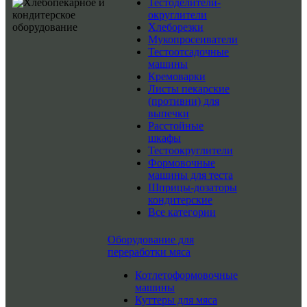
Тестоделители-
округлители
Хлеборезки
Мукопросеиватели
Тестоотсадочные
машины
Кремоварки
Листы пекарские
(противни) для
выпечки
Расстойные
шкафы
Тестоокруглители
Формовочные
машины для теста
Шприцы-дозаторы
кондитерские
Все категории
Оборудование для
переработки мяса
Котлетоформовочные
машины
Куттеры для мяса