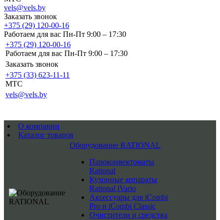
vels@vels.by
Заказать звонок
+375 (29) 120-00-16
Работаем для вас Пн-Пт 9:00 – 17:30
+375 (29) 120-00-16
Работаем для вас Пн-Пт 9:00 – 17:30
Заказать звонок
+375 (33) 623-11-11
MTC
vels@vels.by
О компании
Каталог товаров
Оборудование RATIONAL
Пароконвектоматы
Rational
Кухонные аппараты
Rational iVario
Аксессуары для iCombi
Pro и iCombi Classic
Очистители и средства