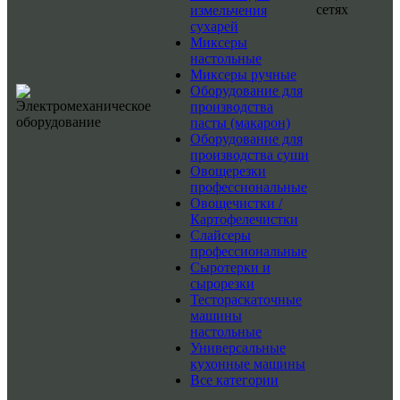
сетях
измельчения
сухарей
Миксеры
настольные
Миксеры ручные
Оборудование для
производства
пасты (макарон)
Оборудование для
производства суши
Овощерезки
профессиональные
Овощечистки /
Картофелечистки
Слайсеры
профессиональные
Сыротерки и
сырорезки
Тестораскаточные
машины
настольные
Универсальные
кухонные машины
Все категории