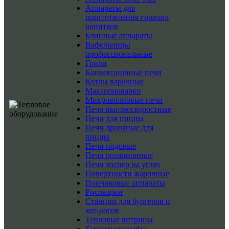
Аппараты для
приготовления горячих
напитков
Блинные аппараты
Вафельницы
профессиональные
Грили
Конвекционные печи
Котлы варочные
Макароноварки
Микроволновые печи
Печи высокоскоростные
Печи для пиццы
Печи дровяные для
пиццы
Печи подовые
Печи ротационные
Печи хоспер на углях
Поверхности жарочные
Пончиковые аппараты
Рисоварки
Станции для бургеров и
хот-догов
Тепловые витрины
Тепловые шкафы