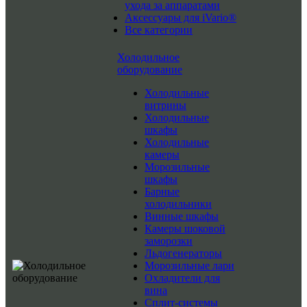
ухода за аппаратами
Аксессуары для iVario®
Все категории
Холодильное
оборудование
Холодильные
витрины
Холодильные
шкафы
Холодильные
камеры
Морозильные
шкафы
Барные
холодильники
Винные шкафы
Камеры шоковой
заморозки
Льдогенераторы
Морозильные лари
Охладители для
вина
Сплит-системы