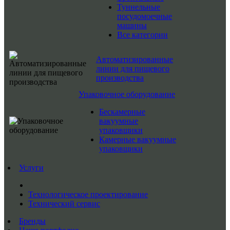
Туннельные
посудомоечные
машины
Все категории
Автоматизированные
линии для пищевого
производства
Упаковочное оборудование
Бескамерные
вакуумные
упаковщики
Камерные вакуумные
упаковщики
Услуги
Технологическое проектирование
Технический сервис
Бренды