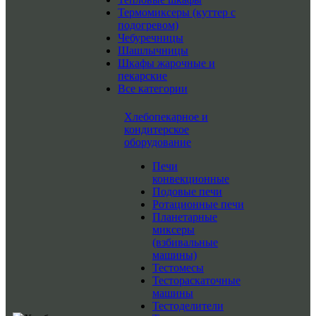
Термомиксеры (куттер с
подогревом)
Чебуречницы
Шашлычницы
Шкафы жарочные и
пекарские
Все категории
Хлебопекарное и
кондитерское
оборудование
Печи
конвекционные
Подовые печи
Ротационные печи
Планетарные
миксеры
(взбивальные
машины)
Тестомесы
Тестораскаточные
машины
Тестоделители