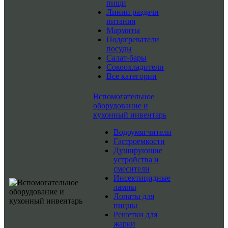
пищи
Линии раздачи
питания
Мармиты
Подогреватели
посуды
Салат-бары
Сокоохладители
Все категории
Вспомогательное
оборудование и
кухонный инвентарь
Водоумягчители
Гастроемкости
Душирующие
устройства и
смесители
Инсектицидные
лампы
Лопаты для
пиццы
Решетки для
жарки