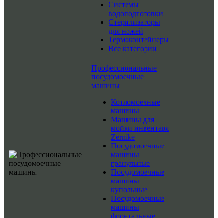
Системы
водоподготовки
Стерилизаторы
для ножей
Термоконтейнеры
Все категории
Профессиональные
посудомоечные
машины
Котломоечные
машины
Машины для
мойки инвентаря
Zernike
Посудомоечные
машины
гранульные
Посудомоечные
машины
купольные
Посудомоечные
машины
фронтальные