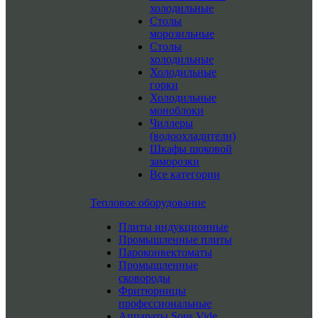
холодильные
Столы
морозильные
Столы
холодильные
Холодильные
горки
Холодильные
моноблоки
Чиллеры
(водоохладители)
Шкафы шоковой
заморозки
Все категории
Тепловое оборудование
Плиты индукционные
Промышленные плиты
Пароконвектоматы
Промышленные
сковороды
Фритюрницы
профессиональные
Аппараты Sous Vide