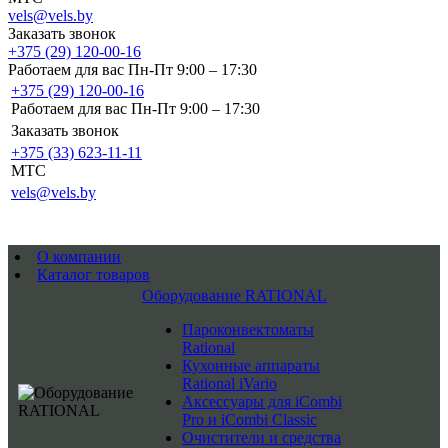
vels@vels.by
Заказать звонок
+375 (29) 120-00-16
Работаем для вас Пн-Пт 9:00 – 17:30
+375 (29) 120-00-16
Работаем для вас Пн-Пт 9:00 – 17:30
Заказать звонок
+375 (33) 623-11-11
MTC
vels@vels.by
О компании
Каталог товаров
Оборудование RATIONAL
Пароконвектоматы
Rational
Кухонные аппараты
Rational iVario
Аксессуары для iCombi
Pro и iCombi Classic
Очистители и средства