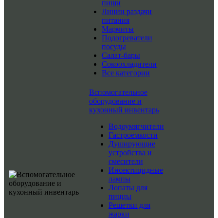
пищи
Линии раздачи
питания
Мармиты
Подогреватели
посуды
Салат-бары
Сокоохладители
Все категории
Вспомогательное
оборудование и
кухонный инвентарь
Водоумягчители
Гастроемкости
Душирующие
устройства и
смесители
Инсектицидные
лампы
Лопаты для
пиццы
Решетки для
жарки