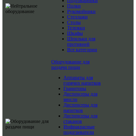
Подтоварники
Полки
Рукомойники
Стеллажи
Столы
Тележки
Шкафы
Шпильки для
противней
Все категории
Оборудование для
раздачи пищи
Аппараты для
горячих напитков
Граниторы
Диспенсеры для
мюсли
Диспенсеры для
напитков
Диспенсеры для
стаканов
Инфракрасные
подогреватели