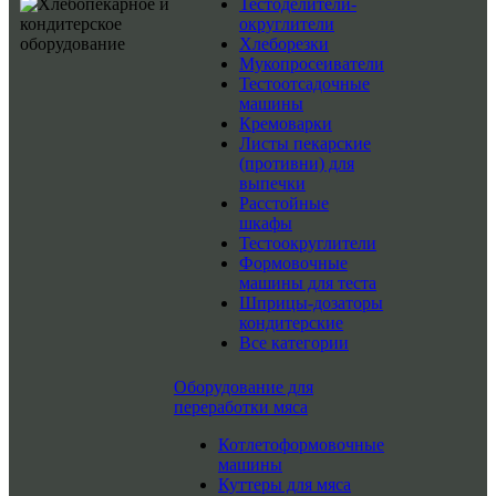
Тестоделители-
округлители
Хлеборезки
Мукопросеиватели
Тестоотсадочные
машины
Кремоварки
Листы пекарские
(противни) для
выпечки
Расстойные
шкафы
Тестоокруглители
Формовочные
машины для теста
Шприцы-дозаторы
кондитерские
Все категории
Оборудование для
переработки мяса
Котлетоформовочные
машины
Куттеры для мяса