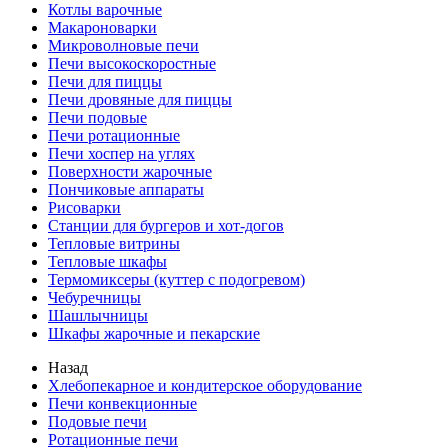
Котлы варочные
Макароноварки
Микроволновые печи
Печи высокоскоростные
Печи для пиццы
Печи дровяные для пиццы
Печи подовые
Печи ротационные
Печи хоспер на углях
Поверхности жарочные
Пончиковые аппараты
Рисоварки
Станции для бургеров и хот-догов
Тепловые витрины
Тепловые шкафы
Термомиксеры (куттер с подогревом)
Чебуречницы
Шашлычницы
Шкафы жарочные и пекарские
Назад
Хлебопекарное и кондитерское оборудование
Печи конвекционные
Подовые печи
Ротационные печи