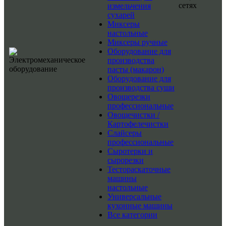
сетях
измельчения
сухарей
Миксеры
настольные
Миксеры ручные
Оборудование для
производства
пасты (макарон)
Оборудование для
производства суши
Овощерезки
профессиональные
Овощечистки /
Картофелечистки
Слайсеры
профессиональные
Сыротерки и
сырорезки
Тестораскаточные
машины
настольные
Универсальные
кухонные машины
Все категории