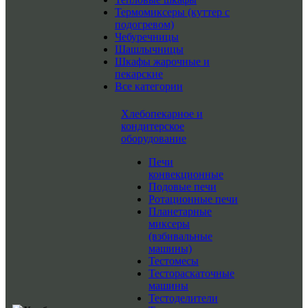
Термомиксеры (куттер с
подогревом)
Чебуречницы
Шашлычницы
Шкафы жарочные и
пекарские
Все категории
Хлебопекарное и
кондитерское
оборудование
Печи
конвекционные
Подовые печи
Ротационные печи
Планетарные
миксеры
(взбивальные
машины)
Тестомесы
Тестораскаточные
машины
Тестоделители