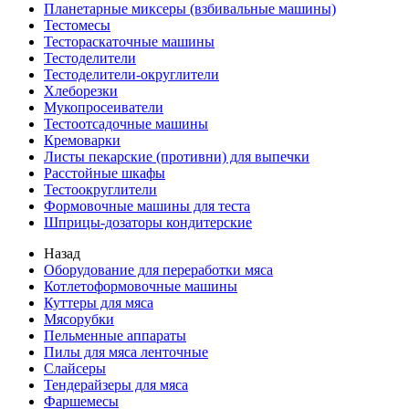
Планетарные миксеры (взбивальные машины)
Тестомесы
Тестораскаточные машины
Тестоделители
Тестоделители-округлители
Хлеборезки
Мукопросеиватели
Тестоотсадочные машины
Кремоварки
Листы пекарские (противни) для выпечки
Расстойные шкафы
Тестоокруглители
Формовочные машины для теста
Шприцы-дозаторы кондитерские
Назад
Оборудование для переработки мяса
Котлетоформовочные машины
Куттеры для мяса
Мясорубки
Пельменные аппараты
Пилы для мяса ленточные
Слайсеры
Тендерайзеры для мяса
Фаршемесы