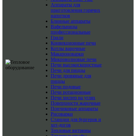
Аппараты для
приготовления горячих
напитков
Блинные аппараты
Вафельницы
профессиональные
Грили
Конвекционные печи
Котлы варочные
Макароноварки
Микроволновые печи
Печи высокоскоростные
Печи для пиццы
Печи дровяные для
пиццы
Печи подовые
Печи ротационные
Печи хоспер на углях
Поверхности жарочные
Пончиковые аппараты
Рисоварки
Станции для бургеров и
хот-догов
Тепловые витрины
Тепловые шкафы