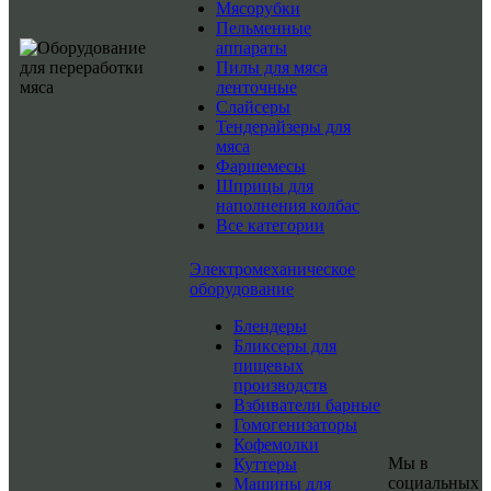
Мясорубки
Пельменные
аппараты
Пилы для мяса
ленточные
Слайсеры
Тендерайзеры для
мяса
Фаршемесы
Шприцы для
наполнения колбас
Все категории
Электромеханическое
оборудование
Блендеры
Бликсеры для
пищевых
производств
Взбиватели барные
Гомогенизаторы
Кофемолки
Мы в
Куттеры
социальных
Машины для