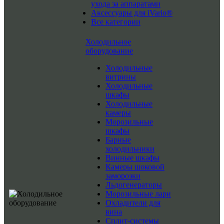
ухода за аппаратами
Аксессуары для iVario®
Все категории
Холодильное
оборудование
Холодильные
витрины
Холодильные
шкафы
Холодильные
камеры
Морозильные
шкафы
Барные
холодильники
Винные шкафы
Камеры шоковой
заморозки
Льдогенераторы
Морозильные лари
Охладители для
вина
Сплит-системы