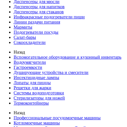
Диспенсеры для мюсли
Диспенсеры для напитков
Диспенсеры для стаканов
Инфракрасные подогреватели пищи
Линии раздачи питания
Мармиты
Подогреватели посуды
Салат-бары
Сокоохладители
Назад
Вспомогательное оборудование и кухонный инвентарь
Водоумягчители
Гастроемкости
Душирующие устройства и смесители
Инсектицидные лампы
Лопаты для пиццы
Решетки для жарки
Системы водоподготовки
Стерилизаторы для ножей
Термоконтейнеры
Назад
Профессиональные посудомоечные машины
Котломоечные машины