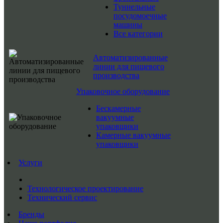
Туннельные
посудомоечные
машины
Все категории
Автоматизированные
линии для пищевого
производства
Упаковочное оборудование
Бескамерные
вакуумные
упаковщики
Камерные вакуумные
упаковщики
Услуги
Технологическое проектирование
Технический сервис
Бренды