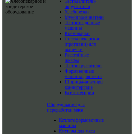
Тестоделители-
округлители
Хлеборезки
Мукопросеиватели
Тестоотсадочные
машины
Кремоварки
Листы пекарские
(противни) для
выпечки
Расстойные
шкафы
Тестоокруглители
Формовочные
машины для теста
Шприцы-дозаторы
кондитерские
Все категории
Оборудование для
переработки мяса
Котлетоформовочные
машины
Куттеры для мяса