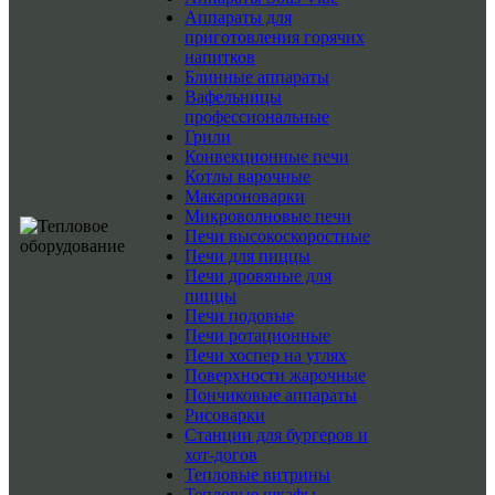
Аппараты для
приготовления горячих
напитков
Блинные аппараты
Вафельницы
профессиональные
Грили
Конвекционные печи
Котлы варочные
Макароноварки
Микроволновые печи
Печи высокоскоростные
Печи для пиццы
Печи дровяные для
пиццы
Печи подовые
Печи ротационные
Печи хоспер на углях
Поверхности жарочные
Пончиковые аппараты
Рисоварки
Станции для бургеров и
хот-догов
Тепловые витрины
Тепловые шкафы