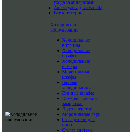
ухода за аппаратами
Аксессуары для iVario®
Все категории
Холодильное
оборудование
Холодильные
витрины
Холодильные
шкафы
Холодильные
камеры
Морозильные
шкафы
Барные
холодильники
Винные шкафы
Камеры шоковой
заморозки
Льдогенераторы
Морозильные лари
Охладители для
вина
Сплит-системы