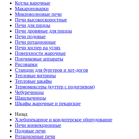
Котлы варочные
Макароноварки
Микроволновые печи
Печи высокоскоростные
Печи для пиццы
Печи дровяные для пиццы
Печи подовые
Печи ротационные
Печи хоспер на углях
Поверхности жарочные
Пончиковые аппараты
Рисоварки
Станции для бургеров и хот-догов
Тепловые витрины
Тепловые шкафы
Термомиксеры (куттер с подогревом)
Чебуречницы
Шашлычницы
Шкафы жарочные и пекарские
Назад
Хлебопекарное и кондитерское оборудование
Печи конвекционные
Подовые печи
Ротационные печи