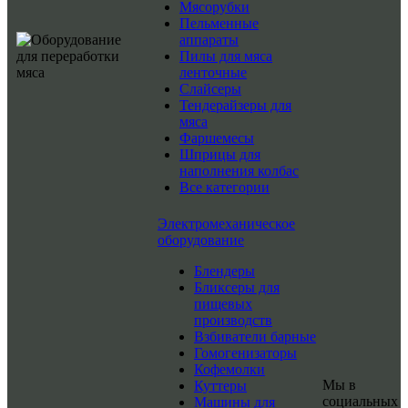
Мясорубки
Пельменные
аппараты
Пилы для мяса
ленточные
Слайсеры
Тендерайзеры для
мяса
Фаршемесы
Шприцы для
наполнения колбас
Все категории
Электромеханическое
оборудование
Блендеры
Бликсеры для
пищевых
производств
Взбиватели барные
Гомогенизаторы
Кофемолки
Мы в
Куттеры
социальных
Машины для