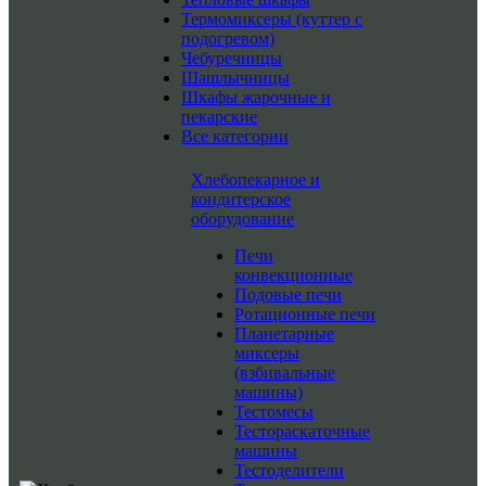
Термомиксеры (куттер с
подогревом)
Чебуречницы
Шашлычницы
Шкафы жарочные и
пекарские
Все категории
Хлебопекарное и
кондитерское
оборудование
Печи
конвекционные
Подовые печи
Ротационные печи
Планетарные
миксеры
(взбивальные
машины)
Тестомесы
Тестораскаточные
машины
Тестоделители