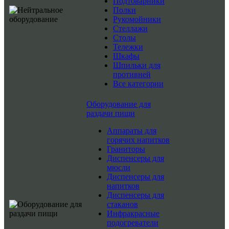
Подтоварники
Полки
Рукомойники
Стеллажи
Столы
Тележки
Шкафы
Шпильки для
противней
Все категории
Оборудование для
раздачи пищи
Аппараты для
горячих напитков
Граниторы
Диспенсеры для
мюсли
Диспенсеры для
напитков
Диспенсеры для
стаканов
Инфракрасные
подогреватели