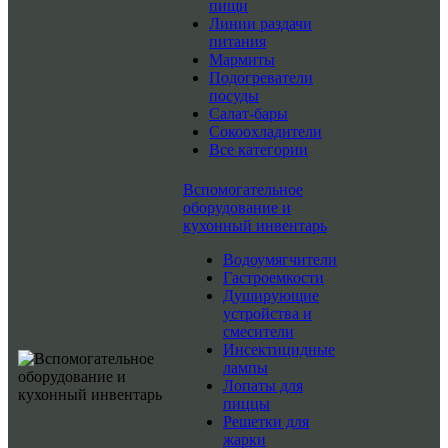
пищи
Линии раздачи
питания
Мармиты
Подогреватели
посуды
Салат-бары
Сокоохладители
Все категории
Вспомогательное
оборудование и
кухонный инвентарь
Водоумягчители
Гастроемкости
Душирующие
устройства и
смесители
Инсектицидные
лампы
Лопаты для
пиццы
Решетки для
жарки