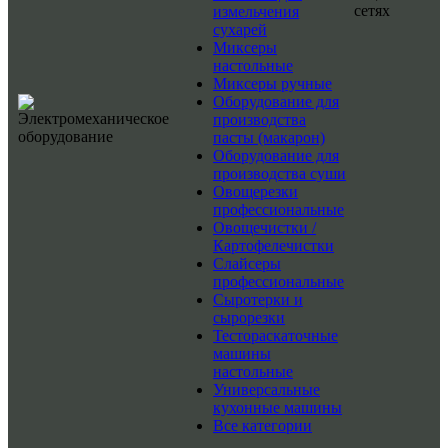
сетях
измельчения
сухарей
Миксеры
настольные
Миксеры ручные
Оборудование для
производства
пасты (макарон)
Оборудование для
производства суши
Овощерезки
профессиональные
Овощечистки /
Картофелечистки
Слайсеры
профессиональные
Сыротерки и
сырорезки
Тестораскаточные
машины
настольные
Универсальные
кухонные машины
Все категории