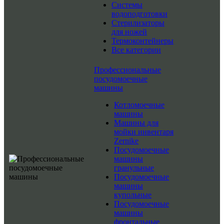
Системы
водоподготовки
Стерилизаторы
для ножей
Термоконтейнеры
Все категории
Профессиональные
посудомоечные
машины
Котломоечные
машины
Машины для
мойки инвентаря
Zernike
Посудомоечные
машины
гранульные
Посудомоечные
машины
купольные
Посудомоечные
машины
фронтальные