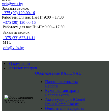
vels@vels.by
Заказать звонок
+375 (29) 120-00-16
Работаем для вас Пн-Пт 9:00 – 17:30
+375 (29) 120-00-16
Работаем для вас Пн-Пт 9:00 – 17:30
Заказать звонок
+375 (33) 623-11-11
MTC
vels@vels.by
О компании
Каталог товаров
Оборудование RATIONAL
Пароконвектоматы
Rational
Кухонные аппараты
Rational iVario
Аксессуары для iCombi
Pro и iCombi Classic
Очистители и средства