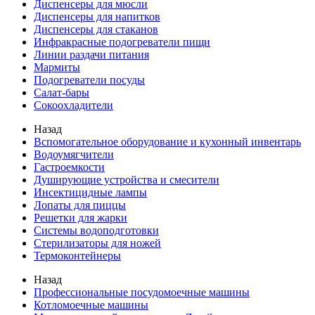
Диспенсеры для мюсли
Диспенсеры для напитков
Диспенсеры для стаканов
Инфракрасные подогреватели пищи
Линии раздачи питания
Мармиты
Подогреватели посуды
Салат-бары
Сокоохладители
Назад
Вспомогательное оборудование и кухонный инвентарь
Водоумягчители
Гастроемкости
Душирующие устройства и смесители
Инсектицидные лампы
Лопаты для пиццы
Решетки для жарки
Системы водоподготовки
Стерилизаторы для ножей
Термоконтейнеры
Назад
Профессиональные посудомоечные машины
Котломоечные машины