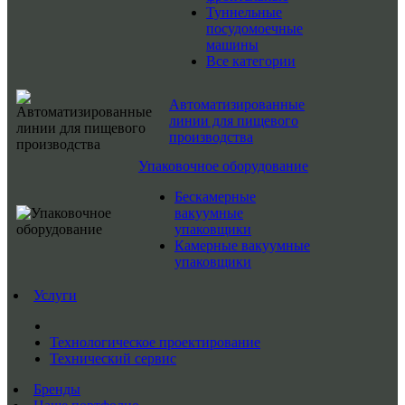
Туннельные
посудомоечные
машины
Все категории
Автоматизированные
линии для пищевого
производства
Упаковочное оборудование
Бескамерные
вакуумные
упаковщики
Камерные вакуумные
упаковщики
Услуги
Технологическое проектирование
Технический сервис
Бренды