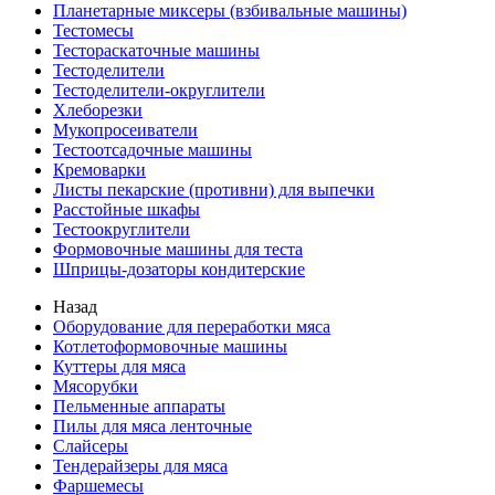
Планетарные миксеры (взбивальные машины)
Тестомесы
Тестораскаточные машины
Тестоделители
Тестоделители-округлители
Хлеборезки
Мукопросеиватели
Тестоотсадочные машины
Кремоварки
Листы пекарские (противни) для выпечки
Расстойные шкафы
Тестоокруглители
Формовочные машины для теста
Шприцы-дозаторы кондитерские
Назад
Оборудование для переработки мяса
Котлетоформовочные машины
Куттеры для мяса
Мясорубки
Пельменные аппараты
Пилы для мяса ленточные
Слайсеры
Тендерайзеры для мяса
Фаршемесы