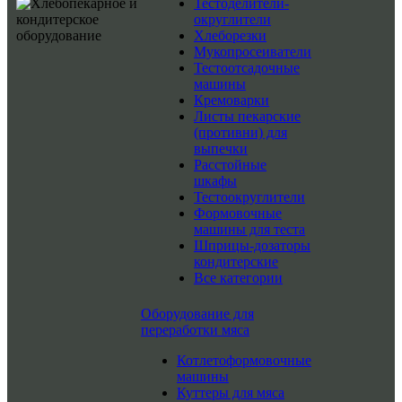
Тестоделители-
округлители
Хлеборезки
Мукопросеиватели
Тестоотсадочные
машины
Кремоварки
Листы пекарские
(противни) для
выпечки
Расстойные
шкафы
Тестоокруглители
Формовочные
машины для теста
Шприцы-дозаторы
кондитерские
Все категории
Оборудование для
переработки мяса
Котлетоформовочные
машины
Куттеры для мяса