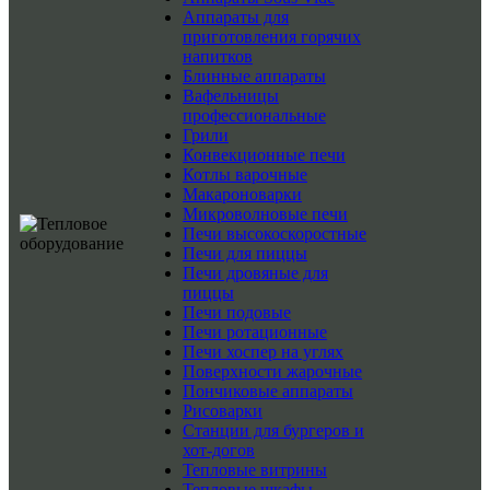
Аппараты для
приготовления горячих
напитков
Блинные аппараты
Вафельницы
профессиональные
Грили
Конвекционные печи
Котлы варочные
Макароноварки
Микроволновые печи
Печи высокоскоростные
Печи для пиццы
Печи дровяные для
пиццы
Печи подовые
Печи ротационные
Печи хоспер на углях
Поверхности жарочные
Пончиковые аппараты
Рисоварки
Станции для бургеров и
хот-догов
Тепловые витрины
Тепловые шкафы