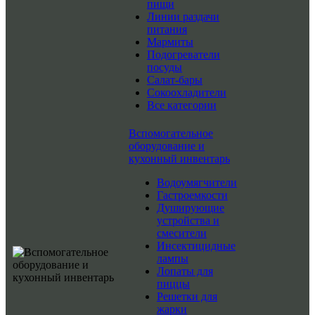
пищи
Линии раздачи
питания
Мармиты
Подогреватели
посуды
Салат-бары
Сокоохладители
Все категории
Вспомогательное
оборудование и
кухонный инвентарь
Водоумягчители
Гастроемкости
Душирующие
устройства и
смесители
Инсектицидные
лампы
Лопаты для
пиццы
Решетки для
жарки