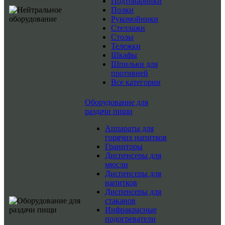
Подтоварники
Полки
Рукомойники
Стеллажи
Столы
Тележки
Шкафы
Шпильки для
противней
Все категории
Оборудование для
раздачи пищи
Аппараты для
горячих напитков
Граниторы
Диспенсеры для
мюсли
Диспенсеры для
напитков
Диспенсеры для
стаканов
Инфракрасные
подогреватели