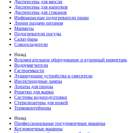
Диспенсеры для мюсли
Диспенсеры для напитков
Диспенсеры для стаканов
Инфракрасные подогреватели пищи
Линии раздачи питания
Мармиты
Подогреватели посуды
Салат-бары
Сокоохладители
Назад
Вспомогательное оборудование и кухонный инвентарь
Водоумягчители
Гастроемкости
Душирующие устройства и смесители
Инсектицидные лампы
Лопаты для пиццы
Решетки для жарки
Системы водоподготовки
Стерилизаторы для ножей
Термоконтейнеры
Назад
Профессиональные посудомоечные машины
Котломоечные машины