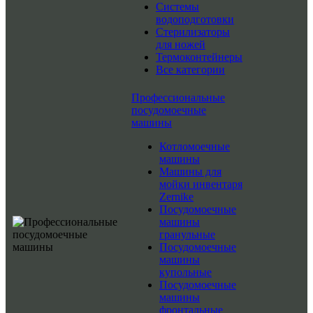
Системы
водоподготовки
Стерилизаторы
для ножей
Термоконтейнеры
Все категории
Профессиональные
посудомоечные
машины
Котломоечные
машины
Машины для
мойки инвентаря
Zernike
Посудомоечные
машины
гранульные
Посудомоечные
машины
купольные
Посудомоечные
машины
фронтальные