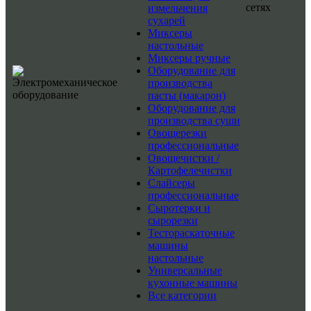
сетях
измельчения
сухарей
Миксеры
настольные
Миксеры ручные
Оборудование для
производства
пасты (макарон)
Оборудование для
производства суши
Овощерезки
профессиональные
Овощечистки /
Картофелечистки
Слайсеры
профессиональные
Сыротерки и
сырорезки
Тестораскаточные
машины
настольные
Универсальные
кухонные машины
Все категории