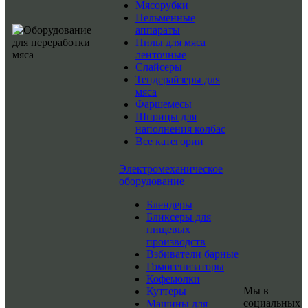
Мясорубки
Пельменные
аппараты
Пилы для мяса
ленточные
Слайсеры
Тендерайзеры для
мяса
Фаршемесы
Шприцы для
наполнения колбас
Все категории
Электромеханическое
оборудование
Блендеры
Бликсеры для
пищевых
производств
Взбиватели барные
Гомогенизаторы
Кофемолки
Мы в
Куттеры
социальных
Машины для