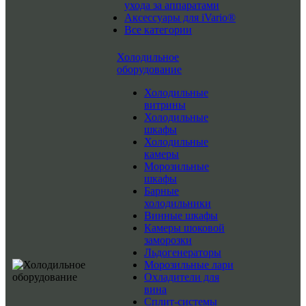
ухода за аппаратами
Аксессуары для iVario®
Все категории
Холодильное
оборудование
Холодильные
витрины
Холодильные
шкафы
Холодильные
камеры
Морозильные
шкафы
Барные
холодильники
Винные шкафы
Камеры шоковой
заморозки
Льдогенераторы
Морозильные лари
Охладители для
вина
Сплит-системы