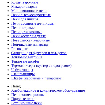
Котлы варочные
Макароноварки
Микроволновые печи
Печи высокоскоростные
Печи для пиццы
Печи дровяные для пиццы
Печи подовые
Печи ротационные
Печи хоспер на углях
Поверхности жарочные
Пончиковые аппараты
Рисоварки
Станции для бургеров и хот-догов
Тепловые витрины
Тепловые шкафы
Термомиксеры (куттер с подогревом)
Чебуречницы
Шашлычницы
Шкафы жарочные и пекарские
Назад
Хлебопекарное и кондитерское оборудование
Печи конвекционные
Подовые печи
Ротационные печи