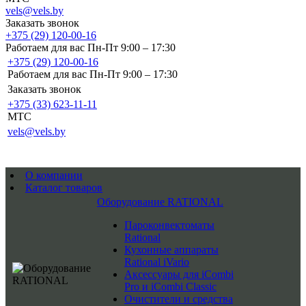
vels@vels.by
Заказать звонок
+375 (29) 120-00-16
Работаем для вас Пн-Пт 9:00 – 17:30
+375 (29) 120-00-16
Работаем для вас Пн-Пт 9:00 – 17:30
Заказать звонок
+375 (33) 623-11-11
MTC
vels@vels.by
О компании
Каталог товаров
Оборудование RATIONAL
Пароконвектоматы
Rational
Кухонные аппараты
Rational iVario
Аксессуары для iCombi
Pro и iCombi Classic
Очистители и средства