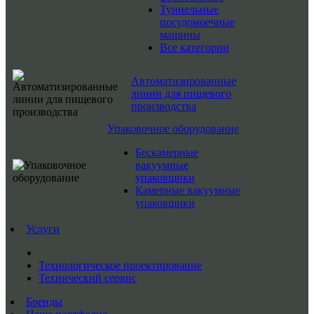
Туннельные
посудомоечные
машины
Все категории
Автоматизированные
линии для пищевого
производства
Упаковочное оборудование
Бескамерные
вакуумные
упаковщики
Камерные вакуумные
упаковщики
Услуги
Технологическое проектирование
Технический сервис
Бренды