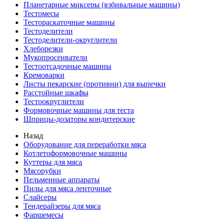
Планетарные миксеры (взбивальные машины)
Тестомесы
Тестораскаточные машины
Тестоделители
Тестоделители-округлители
Хлеборезки
Мукопросеиватели
Тестоотсадочные машины
Кремоварки
Листы пекарские (противни) для выпечки
Расстойные шкафы
Тестоокруглители
Формовочные машины для теста
Шприцы-дозаторы кондитерские
Назад
Оборудование для переработки мяса
Котлетоформовочные машины
Куттеры для мяса
Мясорубки
Пельменные аппараты
Пилы для мяса ленточные
Слайсеры
Тендерайзеры для мяса
Фаршемесы