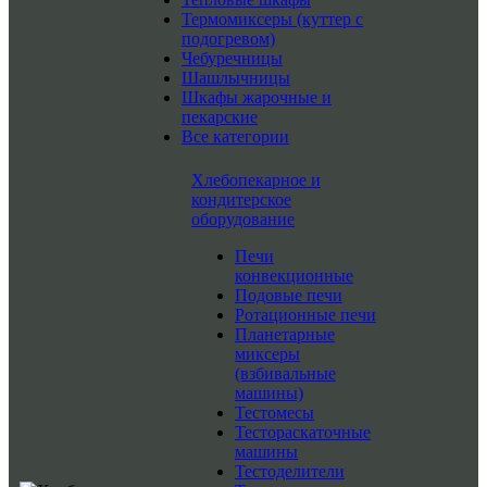
Термомиксеры (куттер с
подогревом)
Чебуречницы
Шашлычницы
Шкафы жарочные и
пекарские
Все категории
Хлебопекарное и
кондитерское
оборудование
Печи
конвекционные
Подовые печи
Ротационные печи
Планетарные
миксеры
(взбивальные
машины)
Тестомесы
Тестораскаточные
машины
Тестоделители