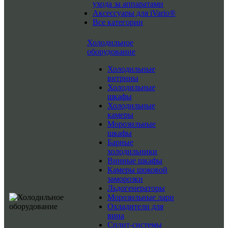
ухода за аппаратами
Аксессуары для iVario®
Все категории
Холодильное
оборудование
Холодильные
витрины
Холодильные
шкафы
Холодильные
камеры
Морозильные
шкафы
Барные
холодильники
Винные шкафы
Камеры шоковой
заморозки
Льдогенераторы
Морозильные лари
Охладители для
вина
Сплит-системы