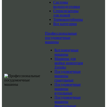
Системы
водоподготовки
Стерилизаторы
для ножей
Термоконтейнеры
Все категории
Профессиональные
посудомоечные
машины
Котломоечные
машины
Машины для
мойки инвентаря
Zernike
Посудомоечные
машины
гранульные
Посудомоечные
машины
купольные
Посудомоечные
машины
фронтальные