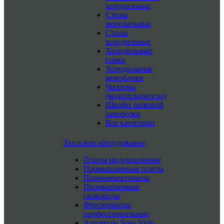
холодильные
Столы
морозильные
Столы
холодильные
Холодильные
горки
Холодильные
моноблоки
Чиллеры
(водоохладители)
Шкафы шоковой
заморозки
Все категории
Тепловое оборудование
Плиты индукционные
Промышленные плиты
Пароконвектоматы
Промышленные
сковороды
Фритюрницы
профессиональные
Аппараты Sous Vide