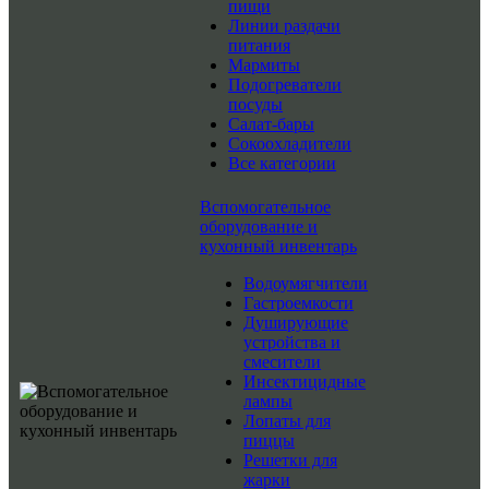
пищи
Линии раздачи
питания
Мармиты
Подогреватели
посуды
Салат-бары
Сокоохладители
Все категории
Вспомогательное
оборудование и
кухонный инвентарь
Водоумягчители
Гастроемкости
Душирующие
устройства и
смесители
Инсектицидные
лампы
Лопаты для
пиццы
Решетки для
жарки