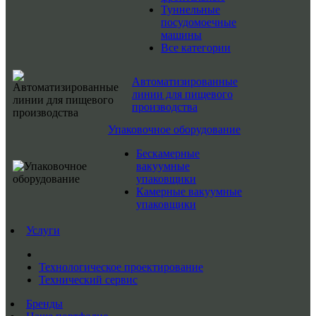
Туннельные
посудомоечные
машины
Все категории
Автоматизированные
линии для пищевого
производства
Упаковочное оборудование
Бескамерные
вакуумные
упаковщики
Камерные вакуумные
упаковщики
Услуги
Технологическое проектирование
Технический сервис
Бренды