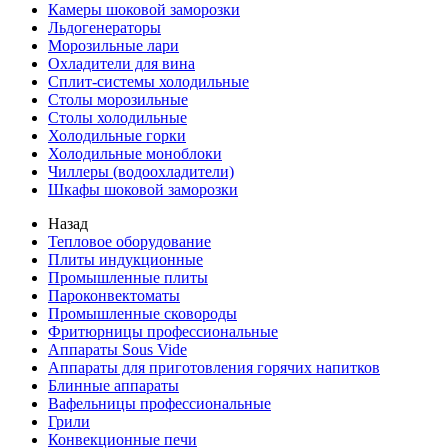
Камеры шоковой заморозки
Льдогенераторы
Морозильные лари
Охладители для вина
Сплит-системы холодильные
Столы морозильные
Столы холодильные
Холодильные горки
Холодильные моноблоки
Чиллеры (водоохладители)
Шкафы шоковой заморозки
Назад
Тепловое оборудование
Плиты индукционные
Промышленные плиты
Пароконвектоматы
Промышленные сковороды
Фритюрницы профессиональные
Аппараты Sous Vide
Аппараты для приготовления горячих напитков
Блинные аппараты
Вафельницы профессиональные
Грили
Конвекционные печи