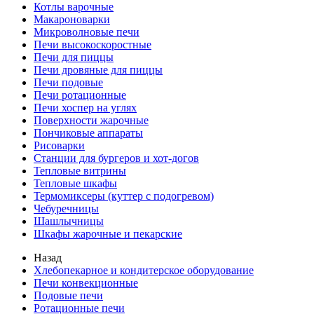
Котлы варочные
Макароноварки
Микроволновые печи
Печи высокоскоростные
Печи для пиццы
Печи дровяные для пиццы
Печи подовые
Печи ротационные
Печи хоспер на углях
Поверхности жарочные
Пончиковые аппараты
Рисоварки
Станции для бургеров и хот-догов
Тепловые витрины
Тепловые шкафы
Термомиксеры (куттер с подогревом)
Чебуречницы
Шашлычницы
Шкафы жарочные и пекарские
Назад
Хлебопекарное и кондитерское оборудование
Печи конвекционные
Подовые печи
Ротационные печи