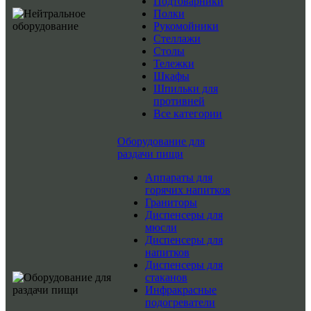
Подтоварники
Полки
Рукомойники
Стеллажи
Столы
Тележки
Шкафы
Шпильки для
противней
Все категории
Оборудование для
раздачи пищи
Аппараты для
горячих напитков
Граниторы
Диспенсеры для
мюсли
Диспенсеры для
напитков
Диспенсеры для
стаканов
Инфракрасные
подогреватели