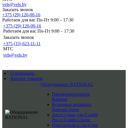
vels@vels.by
Заказать звонок
+375 (29) 120-00-16
Работаем для вас Пн-Пт 9:00 – 17:30
+375 (29) 120-00-16
Работаем для вас Пн-Пт 9:00 – 17:30
Заказать звонок
+375 (33) 623-11-11
MTC
vels@vels.by
О компании
Каталог товаров
Оборудование RATIONAL
Пароконвектоматы
Rational
Кухонные аппараты
Rational iVario
Аксессуары для iCombi
Pro и iCombi Classic
Очистители и средства