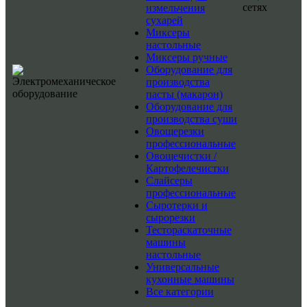
сетях
измельчения
сухарей
Миксеры
настольные
Миксеры ручные
Оборудование для
производства
пасты (макарон)
Оборудование для
производства суши
Овощерезки
профессиональные
Овощечистки /
Картофелечистки
Слайсеры
профессиональные
Сыротерки и
сырорезки
Тестораскаточные
машины
настольные
Универсальные
кухонные машины
Все категории