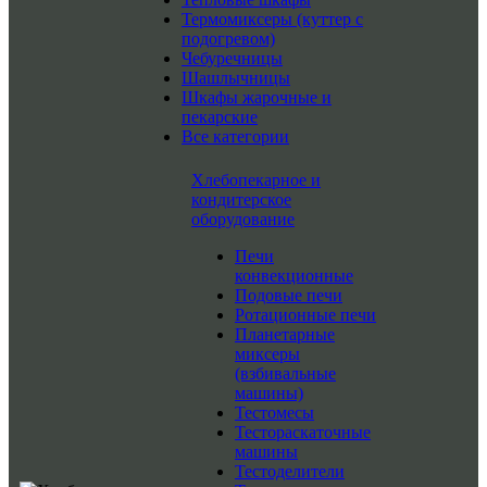
Термомиксеры (куттер с
подогревом)
Чебуречницы
Шашлычницы
Шкафы жарочные и
пекарские
Все категории
Хлебопекарное и
кондитерское
оборудование
Печи
конвекционные
Подовые печи
Ротационные печи
Планетарные
миксеры
(взбивальные
машины)
Тестомесы
Тестораскаточные
машины
Тестоделители