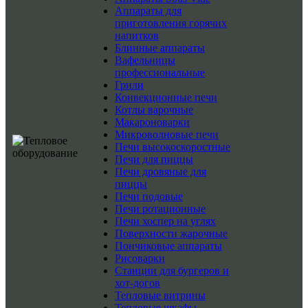
Аппараты для
приготовления горячих
напитков
Блинные аппараты
Вафельницы
профессиональные
Грили
Конвекционные печи
Котлы варочные
Макароноварки
Микроволновые печи
Печи высокоскоростные
Печи для пиццы
Печи дровяные для
пиццы
Печи подовые
Печи ротационные
Печи хоспер на углях
Поверхности жарочные
Пончиковые аппараты
Рисоварки
Станции для бургеров и
хот-догов
Тепловые витрины
Тепловые шкафы