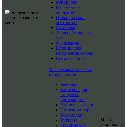
Мясорубки
Пельменные
аппараты
Пилы для мяса
ленточные
Слайсеры
Тендерайзеры для
мяса
Фаршемесы
Шприцы для
наполнения колбас
Все категории
Электромеханическое
оборудование
Блендеры
Бликсеры для
пищевых
производств
Взбиватели барные
Гомогенизаторы
Кофемолки
Мы в
Куттеры
социальных
Машины для