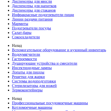
Диспенсеры для мюсли
Диспенсеры для напитков
Диспенсеры для стаканов
Инфракрасные подогреватели пищи
Линии раздачи питания
Мармиты
Подогреватели посуды
Салат-бары
Сокоохладители
Назад
Вспомогательное оборудование и кухонный инвентарь
Водоумягчители
Гастроемкости
Душирующие устройства и смесители
Инсектицидные лампы
Лопаты для пиццы
Решетки для жарки
Системы водоподготовки
Стерилизаторы для ножей
Термоконтейнеры
Назад
Профессиональные посудомоечные машины
Котломоечные машины