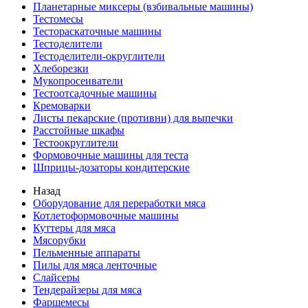
Планетарные миксеры (взбивальные машины)
Тестомесы
Тестораскаточные машины
Тестоделители
Тестоделители-округлители
Хлеборезки
Мукопросеиватели
Тестоотсадочные машины
Кремоварки
Листы пекарские (противни) для выпечки
Расстойные шкафы
Тестоокруглители
Формовочные машины для теста
Шприцы-дозаторы кондитерские
Назад
Оборудование для переработки мяса
Котлетоформовочные машины
Куттеры для мяса
Мясорубки
Пельменные аппараты
Пилы для мяса ленточные
Слайсеры
Тендерайзеры для мяса
Фаршемесы