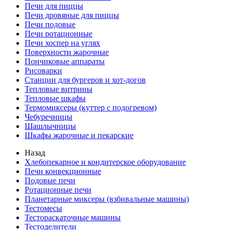
Печи для пиццы
Печи дровяные для пиццы
Печи подовые
Печи ротационные
Печи хоспер на углях
Поверхности жарочные
Пончиковые аппараты
Рисоварки
Станции для бургеров и хот-догов
Тепловые витрины
Тепловые шкафы
Термомиксеры (куттер с подогревом)
Чебуречницы
Шашлычницы
Шкафы жарочные и пекарские
Назад
Хлебопекарное и кондитерское оборудование
Печи конвекционные
Подовые печи
Ротационные печи
Планетарные миксеры (взбивальные машины)
Тестомесы
Тестораскаточные машины
Тестоделители