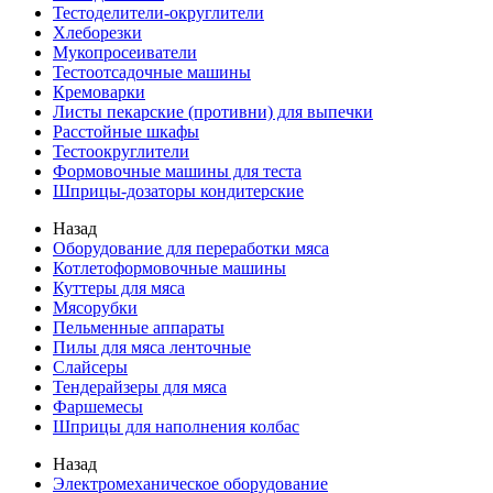
Тестоделители-округлители
Хлеборезки
Мукопросеиватели
Тестоотсадочные машины
Кремоварки
Листы пекарские (противни) для выпечки
Расстойные шкафы
Тестоокруглители
Формовочные машины для теста
Шприцы-дозаторы кондитерские
Назад
Оборудование для переработки мяса
Котлетоформовочные машины
Куттеры для мяса
Мясорубки
Пельменные аппараты
Пилы для мяса ленточные
Слайсеры
Тендерайзеры для мяса
Фаршемесы
Шприцы для наполнения колбас
Назад
Электромеханическое оборудование