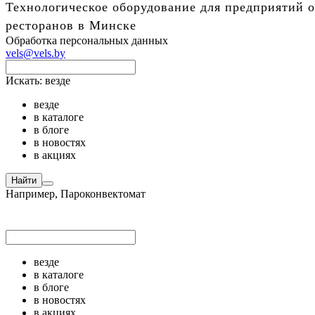
Технологическое оборудование для предприятий о
ресторанов в Минске
Обработка персональных данных
vels@vels.by
Искать:
везде
везде
в каталоге
в блоге
в новостях
в акциях
Найти
Например,
Пароконвектомат
везде
в каталоге
в блоге
в новостях
в акциях