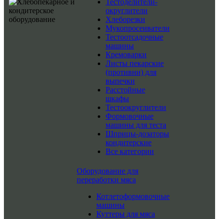
Тестоделители-
округлители
Хлеборезки
Мукопросеиватели
Тестоотсадочные
машины
Кремоварки
Листы пекарские
(противни) для
выпечки
Расстойные
шкафы
Тестоокруглители
Формовочные
машины для теста
Шприцы-дозаторы
кондитерские
Все категории
Оборудование для
переработки мяса
Котлетоформовочные
машины
Куттеры для мяса