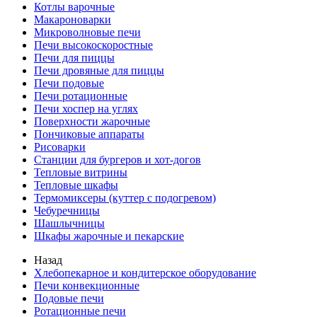
Котлы варочные
Макароноварки
Микроволновые печи
Печи высокоскоростные
Печи для пиццы
Печи дровяные для пиццы
Печи подовые
Печи ротационные
Печи хоспер на углях
Поверхности жарочные
Пончиковые аппараты
Рисоварки
Станции для бургеров и хот-догов
Тепловые витрины
Тепловые шкафы
Термомиксеры (куттер с подогревом)
Чебуречницы
Шашлычницы
Шкафы жарочные и пекарские
Назад
Хлебопекарное и кондитерское оборудование
Печи конвекционные
Подовые печи
Ротационные печи