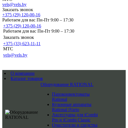
vels@vels.by
Заказать звонок
+375 (29) 120-00-16
Работаем для вас Пн-Пт 9:00 – 17:30
+375 (29) 120-00-16
Работаем для вас Пн-Пт 9:00 – 17:30
Заказать звонок
+375 (33) 623-11-11
MTC
vels@vels.by
О компании
Каталог товаров
Оборудование RATIONAL
Пароконвектоматы
Rational
Кухонные аппараты
Rational iVario
Аксессуары для iCombi
Pro и iCombi Classic
Очистители и средства