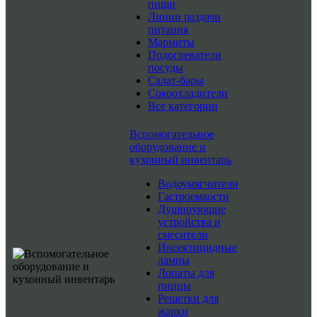
пищи
Линии раздачи
питания
Мармиты
Подогреватели
посуды
Салат-бары
Сокоохладители
Все категории
Вспомогательное
оборудование и
кухонный инвентарь
Водоумягчители
Гастроемкости
Душирующие
устройства и
смесители
Инсектицидные
лампы
Лопаты для
пиццы
Решетки для
жарки