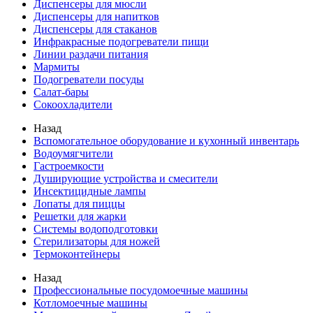
Диспенсеры для мюсли
Диспенсеры для напитков
Диспенсеры для стаканов
Инфракрасные подогреватели пищи
Линии раздачи питания
Мармиты
Подогреватели посуды
Салат-бары
Сокоохладители
Назад
Вспомогательное оборудование и кухонный инвентарь
Водоумягчители
Гастроемкости
Душирующие устройства и смесители
Инсектицидные лампы
Лопаты для пиццы
Решетки для жарки
Системы водоподготовки
Стерилизаторы для ножей
Термоконтейнеры
Назад
Профессиональные посудомоечные машины
Котломоечные машины