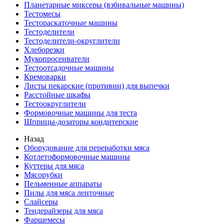
Планетарные миксеры (взбивальные машины)
Тестомесы
Тестораскаточные машины
Тестоделители
Тестоделители-округлители
Хлеборезки
Мукопросеиватели
Тестоотсадочные машины
Кремоварки
Листы пекарские (противни) для выпечки
Расстойные шкафы
Тестоокруглители
Формовочные машины для теста
Шприцы-дозаторы кондитерские
Назад
Оборудование для переработки мяса
Котлетоформовочные машины
Куттеры для мяса
Мясорубки
Пельменные аппараты
Пилы для мяса ленточные
Слайсеры
Тендерайзеры для мяса
Фаршемесы