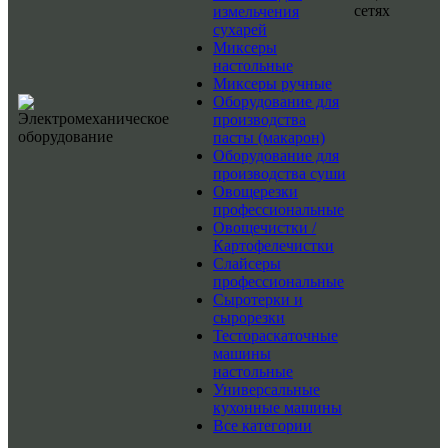
сетях
измельчения
сухарей
Миксеры
настольные
Миксеры ручные
Оборудование для
производства
пасты (макарон)
Оборудование для
производства суши
Овощерезки
профессиональные
Овощечистки /
Картофелечистки
Слайсеры
профессиональные
Сыротерки и
сырорезки
Тестораскаточные
машины
настольные
Универсальные
кухонные машины
Все категории