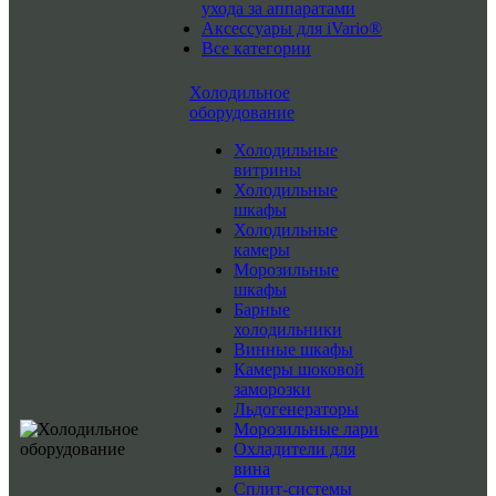
ухода за аппаратами
Аксессуары для iVario®
Все категории
Холодильное
оборудование
Холодильные
витрины
Холодильные
шкафы
Холодильные
камеры
Морозильные
шкафы
Барные
холодильники
Винные шкафы
Камеры шоковой
заморозки
Льдогенераторы
Морозильные лари
Охладители для
вина
Сплит-системы