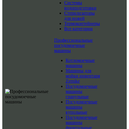
Системы
водоподготовки
Стерилизаторы
для ножей
Термоконтейнеры
Все категории
Профессиональные
посудомоечные
машины
Котломоечные
машины
Машины для
мойки инвентаря
Zernike
Посудомоечные
машины
гранульные
Посудомоечные
машины
купольные
Посудомоечные
машины
фронтальные