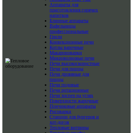
Аппараты для
приготовления горячих
напитков
Блинные аппараты
Вафельницы
профессиональные
Грили
Конвекционные печи
Котлы варочные
Макароноварки
Микроволновые печи
Печи высокоскоростные
Печи для пиццы
Печи дровяные для
пиццы
Печи подовые
Печи ротационные
Печи хоспер на углях
Поверхности жарочные
Пончиковые аппараты
Рисоварки
Станции для бургеров и
хот-догов
Тепловые витрины
Тепловые шкафы