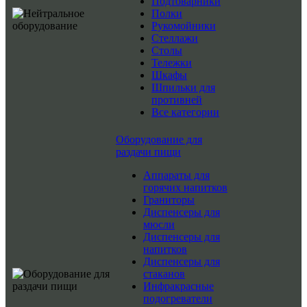
Подтоварники
Полки
Рукомойники
Стеллажи
Столы
Тележки
Шкафы
Шпильки для
противней
Все категории
Оборудование для
раздачи пищи
Аппараты для
горячих напитков
Граниторы
Диспенсеры для
мюсли
Диспенсеры для
напитков
Диспенсеры для
стаканов
Инфракрасные
подогреватели