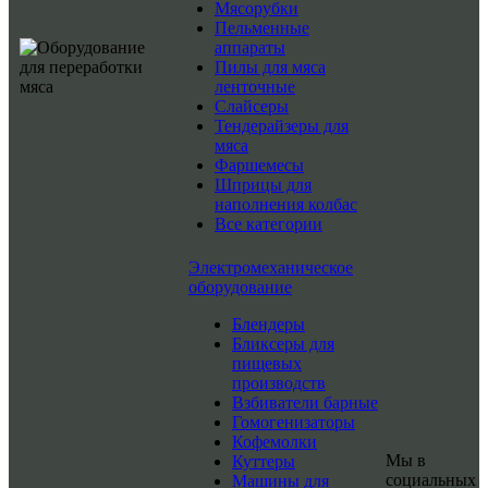
Мясорубки
Пельменные
аппараты
Пилы для мяса
ленточные
Слайсеры
Тендерайзеры для
мяса
Фаршемесы
Шприцы для
наполнения колбас
Все категории
Электромеханическое
оборудование
Блендеры
Бликсеры для
пищевых
производств
Взбиватели барные
Гомогенизаторы
Кофемолки
Мы в
Куттеры
социальных
Машины для