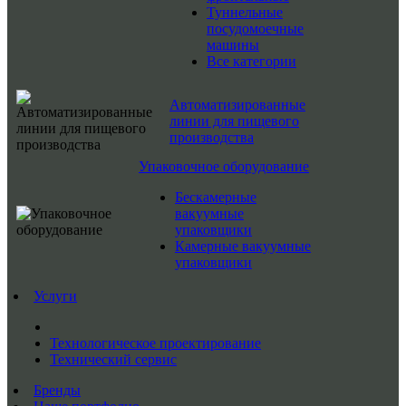
Туннельные
посудомоечные
машины
Все категории
Автоматизированные
линии для пищевого
производства
Упаковочное оборудование
Бескамерные
вакуумные
упаковщики
Камерные вакуумные
упаковщики
Услуги
Технологическое проектирование
Технический сервис
Бренды