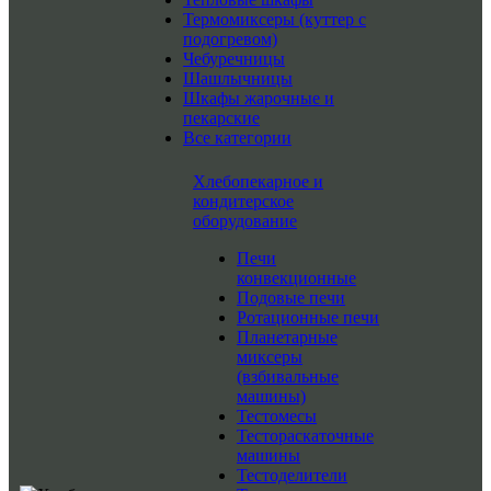
Термомиксеры (куттер с
подогревом)
Чебуречницы
Шашлычницы
Шкафы жарочные и
пекарские
Все категории
Хлебопекарное и
кондитерское
оборудование
Печи
конвекционные
Подовые печи
Ротационные печи
Планетарные
миксеры
(взбивальные
машины)
Тестомесы
Тестораскаточные
машины
Тестоделители