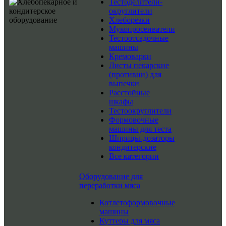
Тестоделители-
округлители
Хлеборезки
Мукопросеиватели
Тестоотсадочные
машины
Кремоварки
Листы пекарские
(противни) для
выпечки
Расстойные
шкафы
Тестоокруглители
Формовочные
машины для теста
Шприцы-дозаторы
кондитерские
Все категории
Оборудование для
переработки мяса
Котлетоформовочные
машины
Куттеры для мяса