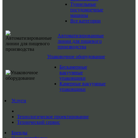
Туннельные
посудомоечные
машины
Все категории
Автоматизированные
линии для пищевого
производства
Упаковочное оборудование
Бескамерные
вакуумные
упаковщики
Камерные вакуумные
упаковщики
Услуги
Технологическое проектирование
Технический сервис
Бренды