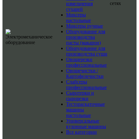
сетях
измельчения
сухарей
Миксеры
настольные
Миксеры ручные
Оборудование для
производства
пасты (макарон)
Оборудование для
производства суши
Овощерезки
профессиональные
Овощечистки /
Картофелечистки
Слайсеры
профессиональные
Сыротерки и
сырорезки
Тестораскаточные
машины
настольные
Универсальные
кухонные машины
Все категории