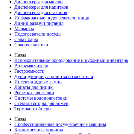
Диспенсеры для мюсли
Диспенсеры для напитков
Диспенсеры для стаканов
Инфракрасные подогреватели пищи
Линии раздачи питания
Мармиты
Подогреватели посуды
Салат-бары
Сокоохладители
Назад
Вспомогательное оборудование и кухонный инвентарь
Водоумягчители
Гастроемкости
Душирующие устройства и смесители
Инсектицидные лампы
Лопаты для пиццы
Решетки для жарки
Системы водоподготовки
Стерилизаторы для ножей
Термоконтейнеры
Назад
Профессиональные посудомоечные машины
Котломоечные машины