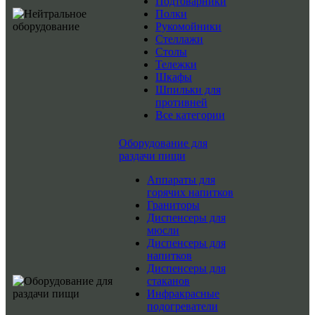
Подтоварники
Полки
Рукомойники
Стеллажи
Столы
Тележки
Шкафы
Шпильки для
противней
Все категории
Оборудование для
раздачи пищи
Аппараты для
горячих напитков
Граниторы
Диспенсеры для
мюсли
Диспенсеры для
напитков
Диспенсеры для
стаканов
Инфракрасные
подогреватели