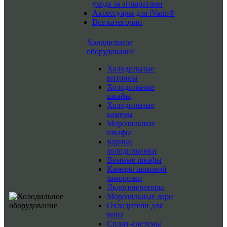
ухода за аппаратами
Аксессуары для iVario®
Все категории
Холодильное
оборудование
Холодильные
витрины
Холодильные
шкафы
Холодильные
камеры
Морозильные
шкафы
Барные
холодильники
Винные шкафы
Камеры шоковой
заморозки
Льдогенераторы
Морозильные лари
Охладители для
вина
Сплит-системы