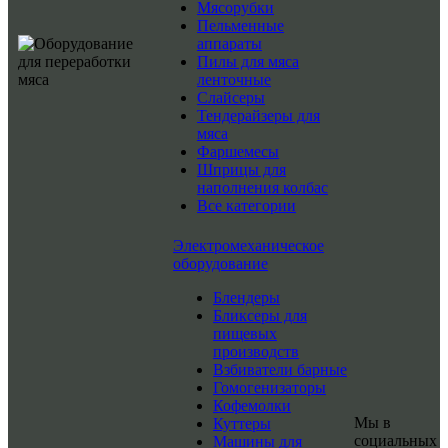
Мясорубки
Пельменные
аппараты
Пилы для мяса
ленточные
Слайсеры
Тендерайзеры для
мяса
Фаршемесы
Шприцы для
наполнения колбас
Все категории
Электромеханическое
оборудование
Блендеры
Бликсеры для
пищевых
производств
Взбиватели барные
Гомогенизаторы
Кофемолки
Мы в
Куттеры
социальных
Машины для