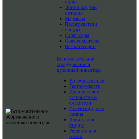
пищи
Линии раздачи
питания
Мармиты
Подогреватели
посуды
Салат-бары
Сокоохладители
Все категории
Вспомогательное
оборудование и
кухонный инвентарь
Водоумягчители
Гастроемкости
Душирующие
устройства и
смесители
Инсектицидные
лампы
Лопаты для
пиццы
Решетки для
жарки