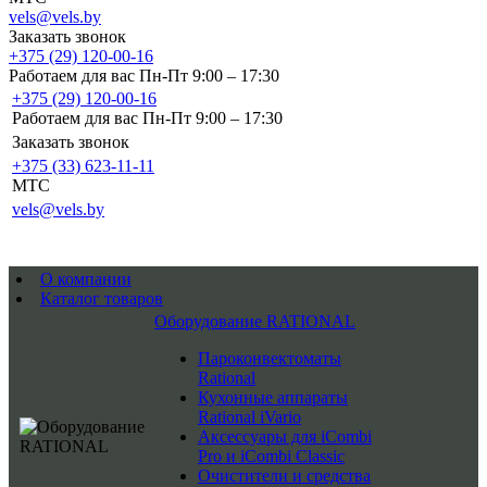
vels@vels.by
Заказать звонок
+375 (29) 120-00-16
Работаем для вас Пн-Пт 9:00 – 17:30
+375 (29) 120-00-16
Работаем для вас Пн-Пт 9:00 – 17:30
Заказать звонок
+375 (33) 623-11-11
MTC
vels@vels.by
О компании
Каталог товаров
Оборудование RATIONAL
Пароконвектоматы
Rational
Кухонные аппараты
Rational iVario
Аксессуары для iCombi
Pro и iCombi Classic
Очистители и средства