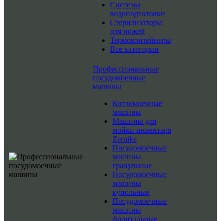
Системы
водоподготовки
Стерилизаторы
для ножей
Термоконтейнеры
Все категории
Профессиональные
посудомоечные
машины
Котломоечные
машины
Машины для
мойки инвентаря
Zernike
Посудомоечные
машины
гранульные
Посудомоечные
машины
купольные
Посудомоечные
машины
фронтальные