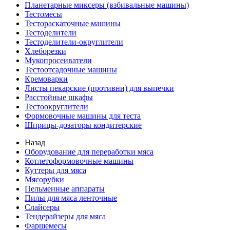
Планетарные миксеры (взбивальные машины)
Тестомесы
Тестораскаточные машины
Тестоделители
Тестоделители-округлители
Хлеборезки
Мукопросеиватели
Тестоотсадочные машины
Кремоварки
Листы пекарские (противни) для выпечки
Расстойные шкафы
Тестоокруглители
Формовочные машины для теста
Шприцы-дозаторы кондитерские
Назад
Оборудование для переработки мяса
Котлетоформовочные машины
Куттеры для мяса
Мясорубки
Пельменные аппараты
Пилы для мяса ленточные
Слайсеры
Тендерайзеры для мяса
Фаршемесы