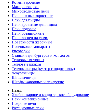
Котлы варочные
Макароноварки
Микроволновые печи
Печи высокоскоростные
Печи для пиццы
Печи дровяные для пиццы
Печи подовые
Печи ротационные
Печи хоспер на углях
Поверхности жарочные
Пончиковые аппараты
Рисоварки
Станции для бургеров и хот-догов
Тепловые витрины
Тепловые шкафы
Термомиксеры (куттер с подогревом)
Чебуречницы
Шашлычницы
Шкафы жарочные и пекарские
Назад
Хлебопекарное и кондитерское оборудование
Печи конвекционные
Подовые печи
Ротационные печи