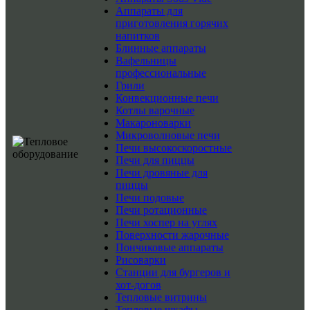
Аппараты для
приготовления горячих
напитков
Блинные аппараты
Вафельницы
профессиональные
Грили
Конвекционные печи
Котлы варочные
Макароноварки
Микроволновые печи
Печи высокоскоростные
Печи для пиццы
Печи дровяные для
пиццы
Печи подовые
Печи ротационные
Печи хоспер на углях
Поверхности жарочные
Пончиковые аппараты
Рисоварки
Станции для бургеров и
хот-догов
Тепловые витрины
Тепловые шкафы