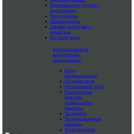
Термомиксеры (куттер с
подогревом)
Чебуречницы
Шашлычницы
Шкафы жарочные и
пекарские
Все категории
Хлебопекарное и
кондитерское
оборудование
Печи
конвекционные
Подовые печи
Ротационные печи
Планетарные
миксеры
(взбивальные
машины)
Тестомесы
Тестораскаточные
машины
Тестоделители