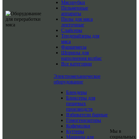
Мясорубки
Пельменные
аппараты
Пилы для мяса
ленточные
Слайсеры
Тендерайзеры для
мяса
Фаршемесы
Шприцы для
наполнения колбас
Все категории
Электромеханическое
оборудование
Блендеры
Бликсеры для
пищевых
производств
Взбиватели барные
Гомогенизаторы
Кофемолки
Мы в
Куттеры
социальных
Машины для