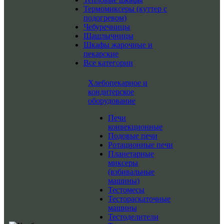
Термомиксеры (куттер с
подогревом)
Чебуречницы
Шашлычницы
Шкафы жарочные и
пекарские
Все категории
Хлебопекарное и
кондитерское
оборудование
Печи
конвекционные
Подовые печи
Ротационные печи
Планетарные
миксеры
(взбивальные
машины)
Тестомесы
Тестораскаточные
машины
Тестоделители