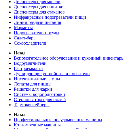
Диспенсеры для мюсли
Диспенсеры для напитков
Диспенсеры для стаканов
Инфракрасные подогреватели пищи
Линии раздачи питания
Мармиты
Подогреватели посуды
Салат-бары
Сокоохладители
Назад
Вспомогательное оборудование и кухонный инвентарь
Водоумягчители
Гастроемкости
Душирующие устройства и смесители
Инсектицидные лампы
Лопаты для пиццы
Решетки для жарки
Системы водоподготовки
Стерилизаторы для ножей
Термоконтейнеры
Назад
Профессиональные посудомоечные машины
Котломоечные машины