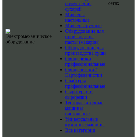
сетях
измельчения
сухарей
Миксеры
настольные
Миксеры ручные
Оборудование для
производства
пасты (макарон)
Оборудование для
производства суши
Овощерезки
профессиональные
Овощечистки /
Картофелечистки
Слайсеры
профессиональные
Сыротерки и
сырорезки
Тестораскаточные
машины
настольные
Универсальные
кухонные машины
Все категории