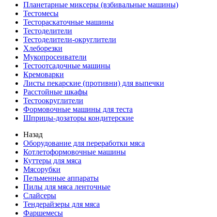
Планетарные миксеры (взбивальные машины)
Тестомесы
Тестораскаточные машины
Тестоделители
Тестоделители-округлители
Хлеборезки
Мукопросеиватели
Тестоотсадочные машины
Кремоварки
Листы пекарские (противни) для выпечки
Расстойные шкафы
Тестоокруглители
Формовочные машины для теста
Шприцы-дозаторы кондитерские
Назад
Оборудование для переработки мяса
Котлетоформовочные машины
Куттеры для мяса
Мясорубки
Пельменные аппараты
Пилы для мяса ленточные
Слайсеры
Тендерайзеры для мяса
Фаршемесы