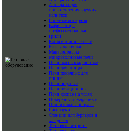
Аппараты для
приготовления горячих
напитков
Блинные аппараты
Вафельницы
профессиональные
Грили
Конвекционные печи
Котлы варочные
Макароноварки
Микроволновые печи
Печи высокоскоростные
Печи для пиццы
Печи дровяные для
пиццы
Печи подовые
Печи ротационные
Печи хоспер на углях
Поверхности жарочные
Пончиковые аппараты
Рисоварки
Станции для бургеров и
хот-догов
Тепловые витрины
Тепловые шкафы