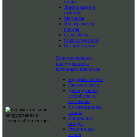
пищи
Линии раздачи
питания
Мармиты
Подогреватели
посуды
Салат-бары
Сокоохладители
Все категории
Вспомогательное
оборудование и
кухонный инвентарь
Водоумягчители
Гастроемкости
Душирующие
устройства и
смесители
Инсектицидные
лампы
Лопаты для
пиццы
Решетки для
жарки