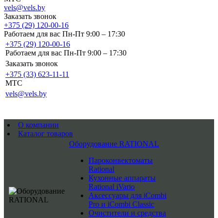
vels@vels.by
Заказать звонок
+375 (29) 120-00-16
Работаем для вас Пн-Пт 9:00 – 17:30
+375 (29) 120-00-16
Работаем для вас Пн-Пт 9:00 – 17:30
Заказать звонок
+375 (33) 623-11-11
MTC
vels@vels.by
О компании
Каталог товаров
Оборудование RATIONAL
Пароконвектоматы
Rational
Кухонные аппараты
Rational iVario
Аксессуары для iCombi
Pro и iCombi Classic
Очистители и средства