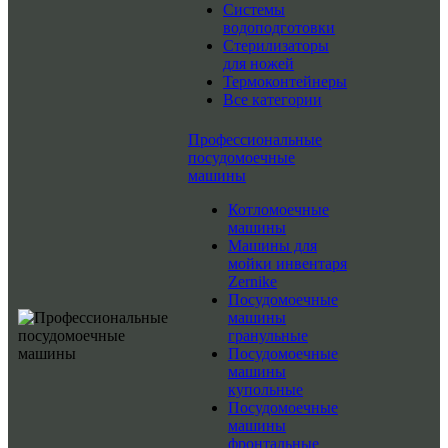
Системы
водоподготовки
Стерилизаторы
для ножей
Термоконтейнеры
Все категории
Профессиональные
посудомоечные
машины
Котломоечные
машины
Машины для
мойки инвентаря
Zernike
Посудомоечные
машины
гранульные
Посудомоечные
машины
купольные
Посудомоечные
машины
фронтальные