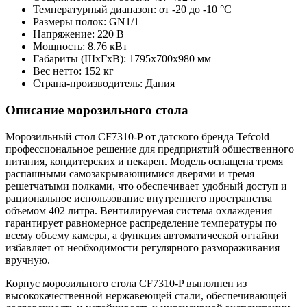
Температурный диапазон: от -20 до -10 °C
Размеры полок: GN1/1
Напряжение: 220 В
Мощность: 8.76 кВт
Габариты (ШxГxВ): 1795x700x980 мм
Вес нетто: 152 кг
Страна-производитель: Дания
Описание морозильного стола
Морозильный стол CF7310-P от датского бренда Tefcold –
профессиональное решение для предприятий общественного
питания, кондитерских и пекарен. Модель оснащена тремя
распашными самозакрывающимися дверями и тремя
решетчатыми полками, что обеспечивает удобный доступ и
рациональное использование внутреннего пространства
объемом 402 литра. Вентилируемая система охлаждения
гарантирует равномерное распределение температуры по
всему объему камеры, а функция автоматической оттайки
избавляет от необходимости регулярного размораживания
вручную.
Корпус морозильного стола CF7310-P выполнен из
высококачественной нержавеющей стали, обеспечивающей