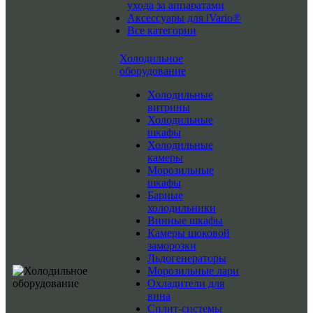
ухода за аппаратами
Аксессуары для iVario®
Все категории
Холодильное
оборудование
Холодильные
витрины
Холодильные
шкафы
Холодильные
камеры
Морозильные
шкафы
Барные
холодильники
Винные шкафы
Камеры шоковой
заморозки
Льдогенераторы
Морозильные лари
Охладители для
вина
Сплит-системы