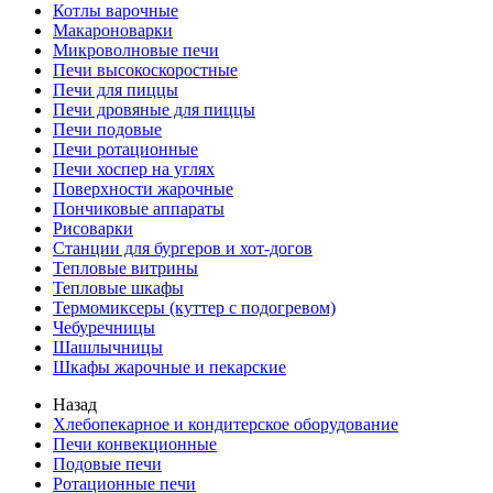
Котлы варочные
Макароноварки
Микроволновые печи
Печи высокоскоростные
Печи для пиццы
Печи дровяные для пиццы
Печи подовые
Печи ротационные
Печи хоспер на углях
Поверхности жарочные
Пончиковые аппараты
Рисоварки
Станции для бургеров и хот-догов
Тепловые витрины
Тепловые шкафы
Термомиксеры (куттер с подогревом)
Чебуречницы
Шашлычницы
Шкафы жарочные и пекарские
Назад
Хлебопекарное и кондитерское оборудование
Печи конвекционные
Подовые печи
Ротационные печи