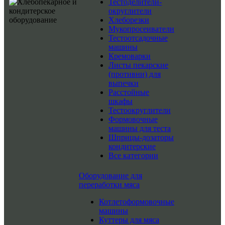
Тестоделители-
округлители
Хлеборезки
Мукопросеиватели
Тестоотсадочные
машины
Кремоварки
Листы пекарские
(противни) для
выпечки
Расстойные
шкафы
Тестоокруглители
Формовочные
машины для теста
Шприцы-дозаторы
кондитерские
Все категории
Оборудование для
переработки мяса
Котлетоформовочные
машины
Куттеры для мяса