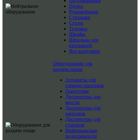
Подтоварники
Полки
Рукомойники
Стеллажи
Столы
Тележки
Шкафы
Шпильки для
противней
Все категории
Оборудование для
раздачи пищи
Аппараты для
горячих напитков
Граниторы
Диспенсеры для
мюсли
Диспенсеры для
напитков
Диспенсеры для
стаканов
Инфракрасные
подогреватели