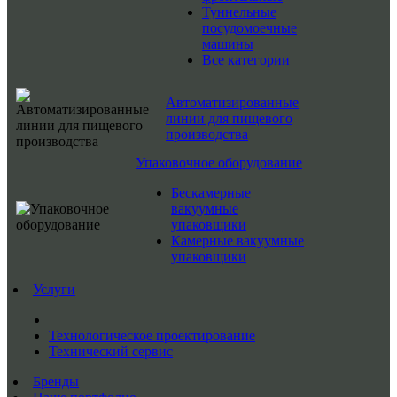
Туннельные
посудомоечные
машины
Все категории
Автоматизированные
линии для пищевого
производства
Упаковочное оборудование
Бескамерные
вакуумные
упаковщики
Камерные вакуумные
упаковщики
Услуги
Технологическое проектирование
Технический сервис
Бренды