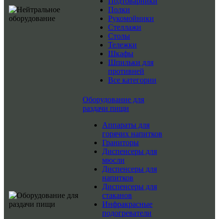
Подтоварники
Полки
Рукомойники
Стеллажи
Столы
Тележки
Шкафы
Шпильки для
противней
Все категории
Оборудование для
раздачи пищи
Аппараты для
горячих напитков
Граниторы
Диспенсеры для
мюсли
Диспенсеры для
напитков
Диспенсеры для
стаканов
Инфракрасные
подогреватели