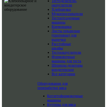
Тестоделители-
округлители
Хлеборезки
Мукопросеиватели
Тестоотсадочные
машины
Кремоварки
Листы пекарские
(противни) для
выпечки
Расстойные
шкафы
Тестоокруглители
Формовочные
машины для теста
Шприцы-дозаторы
кондитерские
Все категории
Оборудование для
переработки мяса
Котлетоформовочные
машины
Куттеры для мяса