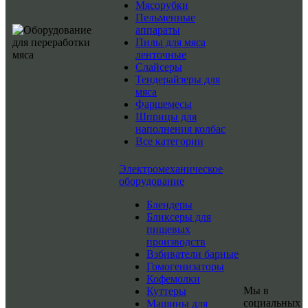
Мясорубки
Пельменные
аппараты
Пилы для мяса
ленточные
Слайсеры
Тендерайзеры для
мяса
Фаршемесы
Шприцы для
наполнения колбас
Все категории
Электромеханическое
оборудование
Блендеры
Бликсеры для
пищевых
производств
Взбиватели барные
Гомогенизаторы
Кофемолки
Мы в
Куттеры
социальных
Машины для