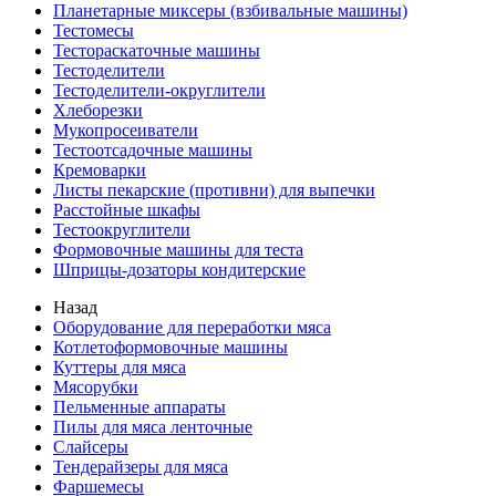
Планетарные миксеры (взбивальные машины)
Тестомесы
Тестораскаточные машины
Тестоделители
Тестоделители-округлители
Хлеборезки
Мукопросеиватели
Тестоотсадочные машины
Кремоварки
Листы пекарские (противни) для выпечки
Расстойные шкафы
Тестоокруглители
Формовочные машины для теста
Шприцы-дозаторы кондитерские
Назад
Оборудование для переработки мяса
Котлетоформовочные машины
Куттеры для мяса
Мясорубки
Пельменные аппараты
Пилы для мяса ленточные
Слайсеры
Тендерайзеры для мяса
Фаршемесы