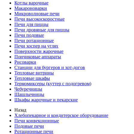
Котлы варочные
Макароноварки
Микроволновые печи
Печи высокоскоростные
Печи для пиццы
Печи дровяные для пиццы
Печи подовые
Печи ротационные
Печи хоспер на углях
Поверхности жарочные
Пончиковые аппараты
Рисоварки
Станции для бургеров и хот-догов
Тепловые витрины
Тепловые шкафы
Термомиксеры (куттер с подогревом)
Чебуречницы
Шашлычницы
Шкафы жарочные и пекарские
Назад
Хлебопекарное и кондитерское оборудование
Печи конвекционные
Подовые печи
Ротационные печи