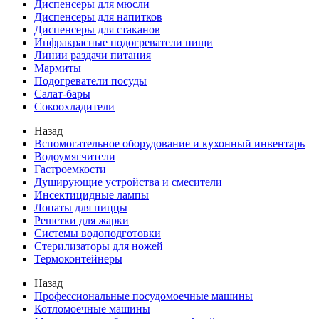
Диспенсеры для мюсли
Диспенсеры для напитков
Диспенсеры для стаканов
Инфракрасные подогреватели пищи
Линии раздачи питания
Мармиты
Подогреватели посуды
Салат-бары
Сокоохладители
Назад
Вспомогательное оборудование и кухонный инвентарь
Водоумягчители
Гастроемкости
Душирующие устройства и смесители
Инсектицидные лампы
Лопаты для пиццы
Решетки для жарки
Системы водоподготовки
Стерилизаторы для ножей
Термоконтейнеры
Назад
Профессиональные посудомоечные машины
Котломоечные машины