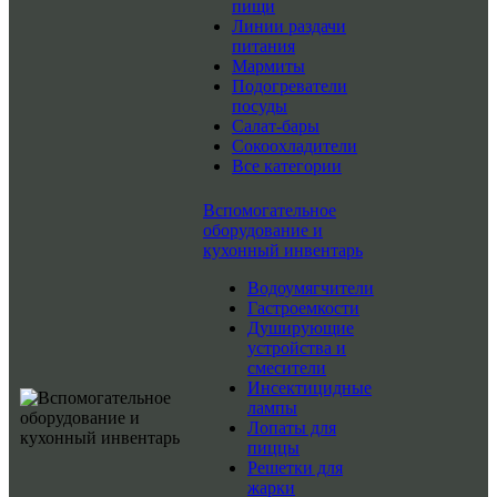
пищи
Линии раздачи
питания
Мармиты
Подогреватели
посуды
Салат-бары
Сокоохладители
Все категории
Вспомогательное
оборудование и
кухонный инвентарь
Водоумягчители
Гастроемкости
Душирующие
устройства и
смесители
Инсектицидные
лампы
Лопаты для
пиццы
Решетки для
жарки