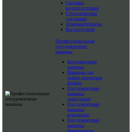
Системы
водоподготовки
Стерилизаторы
для ножей
Термоконтейнеры
Все категории
Профессиональные
посудомоечные
машины
Котломоечные
машины
Машины для
мойки инвентаря
Zernike
Посудомоечные
машины
гранульные
Посудомоечные
машины
купольные
Посудомоечные
машины
фронтальные