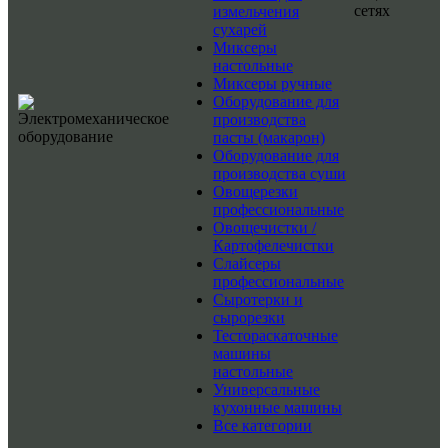
сетях
измельчения
сухарей
Миксеры
настольные
Миксеры ручные
Оборудование для
производства
пасты (макарон)
Оборудование для
производства суши
Овощерезки
профессиональные
Овощечистки /
Картофелечистки
Слайсеры
профессиональные
Сыротерки и
сырорезки
Тестораскаточные
машины
настольные
Универсальные
кухонные машины
Все категории