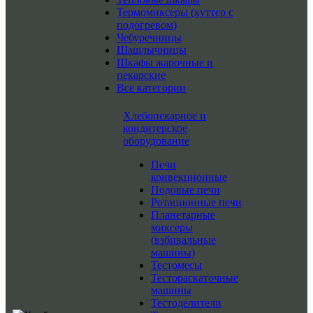
Термомиксеры (куттер с
подогревом)
Чебуречницы
Шашлычницы
Шкафы жарочные и
пекарские
Все категории
Хлебопекарное и
кондитерское
оборудование
Печи
конвекционные
Подовые печи
Ротационные печи
Планетарные
миксеры
(взбивальные
машины)
Тестомесы
Тестораскаточные
машины
Тестоделители