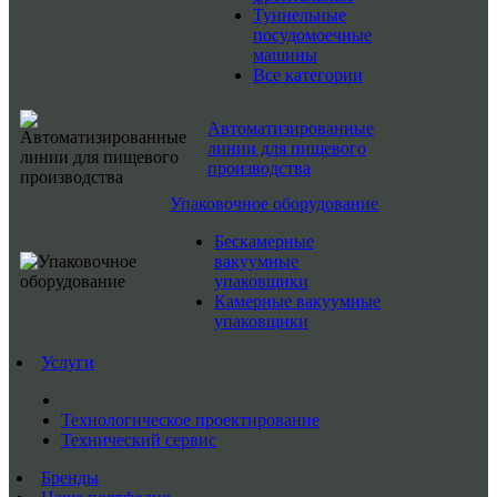
Туннельные
посудомоечные
машины
Все категории
Автоматизированные
линии для пищевого
производства
Упаковочное оборудование
Бескамерные
вакуумные
упаковщики
Камерные вакуумные
упаковщики
Услуги
Технологическое проектирование
Технический сервис
Бренды