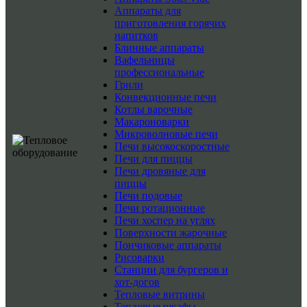
Аппараты для
приготовления горячих
напитков
Блинные аппараты
Вафельницы
профессиональные
Грили
Конвекционные печи
Котлы варочные
Макароноварки
Микроволновые печи
Печи высокоскоростные
Печи для пиццы
Печи дровяные для
пиццы
Печи подовые
Печи ротационные
Печи хоспер на углях
Поверхности жарочные
Пончиковые аппараты
Рисоварки
Станции для бургеров и
хот-догов
Тепловые витрины
Тепловые шкафы