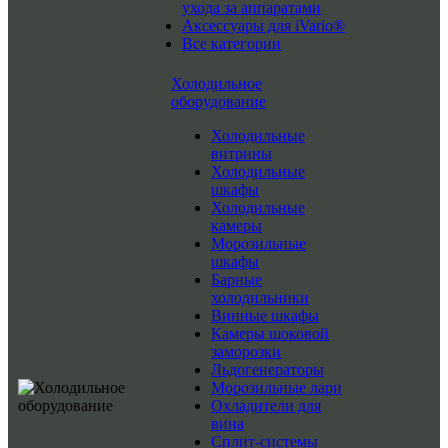
ухода за аппаратами
Аксессуары для iVario®
Все категории
Холодильное
оборудование
Холодильные
витрины
Холодильные
шкафы
Холодильные
камеры
Морозильные
шкафы
Барные
холодильники
Винные шкафы
Камеры шоковой
заморозки
Льдогенераторы
Морозильные лари
Охладители для
вина
Сплит-системы