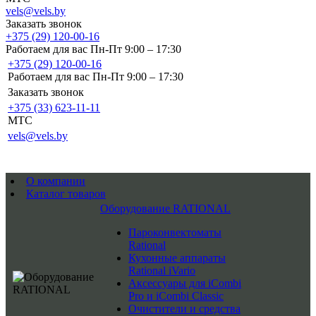
vels@vels.by
Заказать звонок
+375 (29) 120-00-16
Работаем для вас Пн-Пт 9:00 – 17:30
+375 (29) 120-00-16
Работаем для вас Пн-Пт 9:00 – 17:30
Заказать звонок
+375 (33) 623-11-11
MTC
vels@vels.by
О компании
Каталог товаров
Оборудование RATIONAL
Пароконвектоматы
Rational
Кухонные аппараты
Rational iVario
Аксессуары для iCombi
Pro и iCombi Classic
Очистители и средства