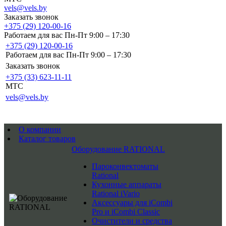
vels@vels.by
Заказать звонок
+375 (29) 120-00-16
Работаем для вас Пн-Пт 9:00 – 17:30
+375 (29) 120-00-16
Работаем для вас Пн-Пт 9:00 – 17:30
Заказать звонок
+375 (33) 623-11-11
MTC
vels@vels.by
О компании
Каталог товаров
Оборудование RATIONAL
Пароконвектоматы
Rational
Кухонные аппараты
Rational iVario
Аксессуары для iCombi
Pro и iCombi Classic
Очистители и средства