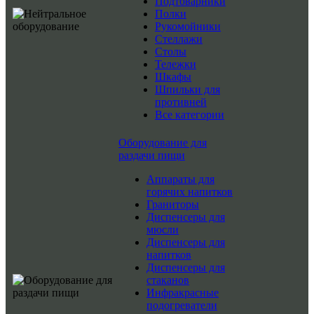
Подтоварники
Полки
Рукомойники
Стеллажи
Столы
Тележки
Шкафы
Шпильки для
противней
Все категории
Оборудование для
раздачи пищи
Аппараты для
горячих напитков
Граниторы
Диспенсеры для
мюсли
Диспенсеры для
напитков
Диспенсеры для
стаканов
Инфракрасные
подогреватели