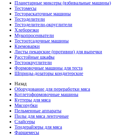
Планетарные миксеры (взбивальные машины)
Тестомесы
Тестораскаточные машины
Тестоделители
Тестоделители-округлители
Хлеборезки
Мукопросеиватели
Тестоотсадочные машины
Кремоварки
Листы пекарские (противни) для выпечки
Расстойные шкафы
Тестоокруглители
Формовочные машины для теста
Шприцы-дозаторы кондитерские
Назад
Оборудование для переработки мяса
Котлетоформовочные машины
Куттеры для мяса
Мясорубки
Пельменные аппараты
Пилы для мяса ленточные
Слайсеры
Тендерайзеры для мяса
Фаршемесы