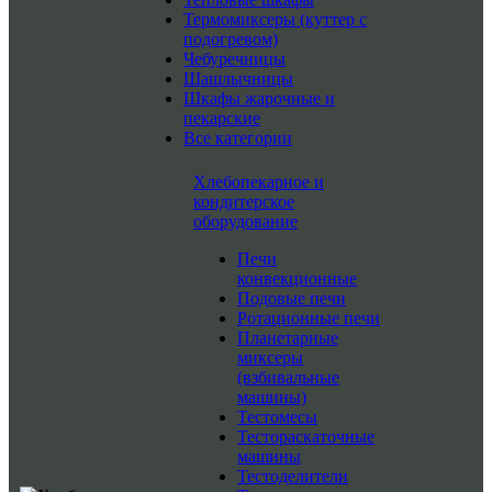
Термомиксеры (куттер с
подогревом)
Чебуречницы
Шашлычницы
Шкафы жарочные и
пекарские
Все категории
Хлебопекарное и
кондитерское
оборудование
Печи
конвекционные
Подовые печи
Ротационные печи
Планетарные
миксеры
(взбивальные
машины)
Тестомесы
Тестораскаточные
машины
Тестоделители