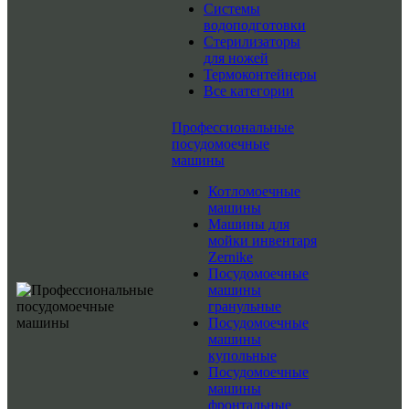
Системы
водоподготовки
Стерилизаторы
для ножей
Термоконтейнеры
Все категории
Профессиональные
посудомоечные
машины
Котломоечные
машины
Машины для
мойки инвентаря
Zernike
Посудомоечные
машины
гранульные
Посудомоечные
машины
купольные
Посудомоечные
машины
фронтальные