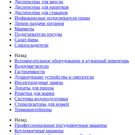
Диспенсеры для мюсли
Диспенсеры для напитков
Диспенсеры для стаканов
Инфракрасные подогреватели пищи
Линии раздачи питания
Мармиты
Подогреватели посуды
Салат-бары
Сокоохладители
Назад
Вспомогательное оборудование и кухонный инвентарь
Водоумягчители
Гастроемкости
Душирующие устройства и смесители
Инсектицидные лампы
Лопаты для пиццы
Решетки для жарки
Системы водоподготовки
Стерилизаторы для ножей
Термоконтейнеры
Назад
Профессиональные посудомоечные машины
Котломоечные машины