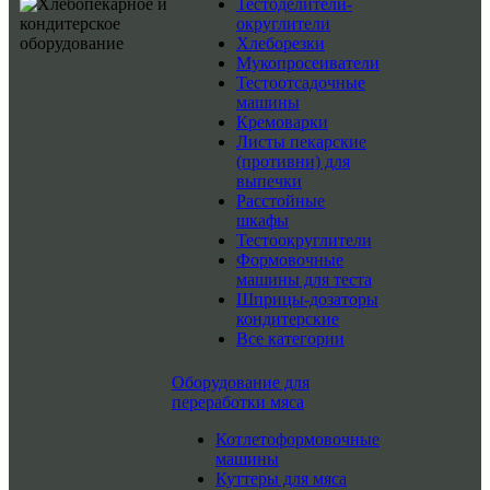
Тестоделители-
округлители
Хлеборезки
Мукопросеиватели
Тестоотсадочные
машины
Кремоварки
Листы пекарские
(противни) для
выпечки
Расстойные
шкафы
Тестоокруглители
Формовочные
машины для теста
Шприцы-дозаторы
кондитерские
Все категории
Оборудование для
переработки мяса
Котлетоформовочные
машины
Куттеры для мяса