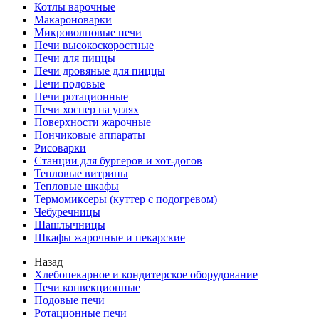
Котлы варочные
Макароноварки
Микроволновые печи
Печи высокоскоростные
Печи для пиццы
Печи дровяные для пиццы
Печи подовые
Печи ротационные
Печи хоспер на углях
Поверхности жарочные
Пончиковые аппараты
Рисоварки
Станции для бургеров и хот-догов
Тепловые витрины
Тепловые шкафы
Термомиксеры (куттер с подогревом)
Чебуречницы
Шашлычницы
Шкафы жарочные и пекарские
Назад
Хлебопекарное и кондитерское оборудование
Печи конвекционные
Подовые печи
Ротационные печи