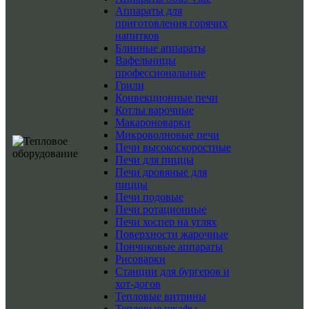
Аппараты для
приготовления горячих
напитков
Блинные аппараты
Вафельницы
профессиональные
Грили
Конвекционные печи
Котлы варочные
Макароноварки
Микроволновые печи
Печи высокоскоростные
Печи для пиццы
Печи дровяные для
пиццы
Печи подовые
Печи ротационные
Печи хоспер на углях
Поверхности жарочные
Пончиковые аппараты
Рисоварки
Станции для бургеров и
хот-догов
Тепловые витрины
Тепловые шкафы