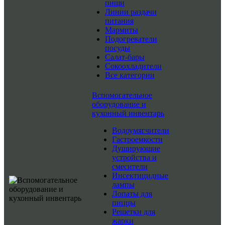
пищи
Линии раздачи
питания
Мармиты
Подогреватели
посуды
Салат-бары
Сокоохладители
Все категории
Вспомогательное
оборудование и
кухонный инвентарь
Водоумягчители
Гастроемкости
Душирующие
устройства и
смесители
Инсектицидные
лампы
Лопаты для
пиццы
Решетки для
жарки