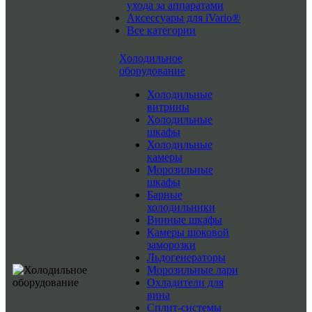
ухода за аппаратами
Аксессуары для iVario®
Все категории
Холодильное
оборудование
Холодильные
витрины
Холодильные
шкафы
Холодильные
камеры
Морозильные
шкафы
Барные
холодильники
Винные шкафы
Камеры шоковой
заморозки
Льдогенераторы
Морозильные лари
Охладители для
вина
Сплит-системы