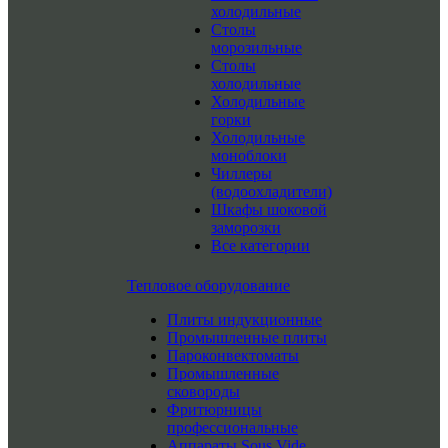
холодильные
Столы
морозильные
Столы
холодильные
Холодильные
горки
Холодильные
моноблоки
Чиллеры
(водоохладители)
Шкафы шоковой
заморозки
Все категории
Тепловое оборудование
Плиты индукционные
Промышленные плиты
Пароконвектоматы
Промышленные
сковороды
Фритюрницы
профессиональные
Аппараты Sous Vide