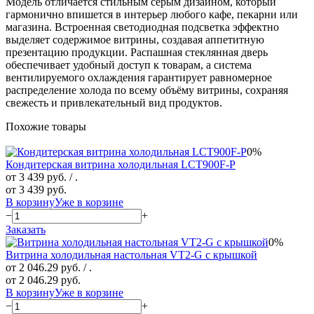
Модель отличается стильным серым дизайном, который
гармонично впишется в интерьер любого кафе, пекарни или
магазина. Встроенная светодиодная подсветка эффектно
выделяет содержимое витрины, создавая аппетитную
презентацию продукции. Распашная стеклянная дверь
обеспечивает удобный доступ к товарам, а система
вентилируемого охлаждения гарантирует равномерное
распределение холода по всему объёму витрины, сохраняя
свежесть и привлекательный вид продуктов.
Похожие товары
0%
Кондитерская витрина холодильная LCT900F-P
от 3 439 руб.
/ .
от 3 439 руб.
В корзину
Уже в корзине
−
+
Заказать
0%
Витрина холодильная настольная VT2-G с крышкой
от 2 046.29 руб.
/ .
от 2 046.29 руб.
В корзину
Уже в корзине
−
+