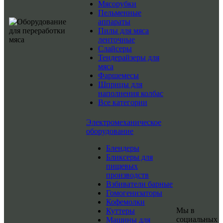
Мясорубки
Пельменные
аппараты
Пилы для мяса
ленточные
Слайсеры
Тендерайзеры для
мяса
Фаршемесы
Шприцы для
наполнения колбас
Все категории
Электромеханическое
оборудование
Блендеры
Бликсеры для
пищевых
производств
Взбиватели барные
Гомогенизаторы
Кофемолки
Мы в
Куттеры
социальных
Машины для