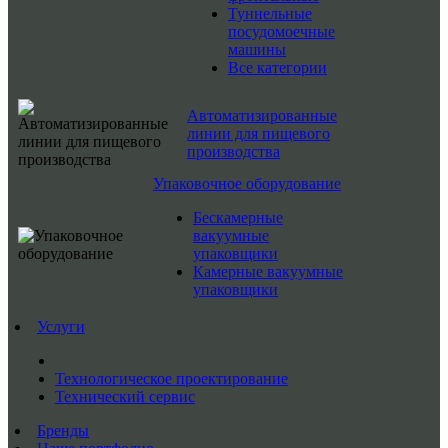
Туннельные
посудомоечные
машины
Все категории
Автоматизированные
линии для пищевого
производства
Упаковочное оборудование
Бескамерные
вакуумные
упаковщики
Камерные вакуумные
упаковщики
Услуги
Технологическое проектирование
Технический сервис
Бренды