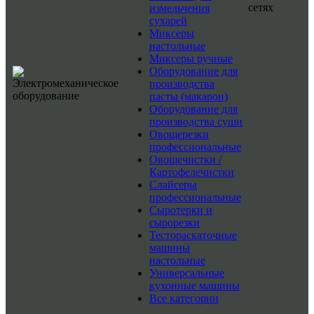
сетях
измельчения
сухарей
Миксеры
настольные
Миксеры ручные
Оборудование для
производства
пасты (макарон)
Оборудование для
производства суши
Овощерезки
профессиональные
Овощечистки /
Картофелечистки
Слайсеры
профессиональные
Сыротерки и
сырорезки
Тестораскаточные
машины
настольные
Универсальные
кухонные машины
Все категории