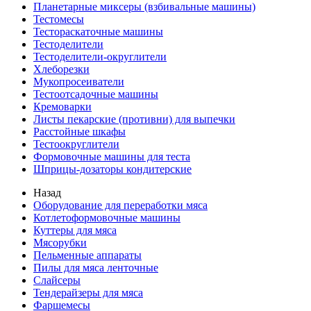
Планетарные миксеры (взбивальные машины)
Тестомесы
Тестораскаточные машины
Тестоделители
Тестоделители-округлители
Хлеборезки
Мукопросеиватели
Тестоотсадочные машины
Кремоварки
Листы пекарские (противни) для выпечки
Расстойные шкафы
Тестоокруглители
Формовочные машины для теста
Шприцы-дозаторы кондитерские
Назад
Оборудование для переработки мяса
Котлетоформовочные машины
Куттеры для мяса
Мясорубки
Пельменные аппараты
Пилы для мяса ленточные
Слайсеры
Тендерайзеры для мяса
Фаршемесы