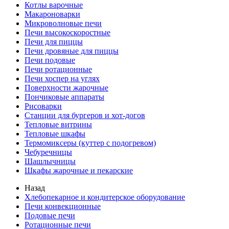
Котлы варочные
Макароноварки
Микроволновые печи
Печи высокоскоростные
Печи для пиццы
Печи дровяные для пиццы
Печи подовые
Печи ротационные
Печи хоспер на углях
Поверхности жарочные
Пончиковые аппараты
Рисоварки
Станции для бургеров и хот-догов
Тепловые витрины
Тепловые шкафы
Термомиксеры (куттер с подогревом)
Чебуречницы
Шашлычницы
Шкафы жарочные и пекарские
Назад
Хлебопекарное и кондитерское оборудование
Печи конвекционные
Подовые печи
Ротационные печи