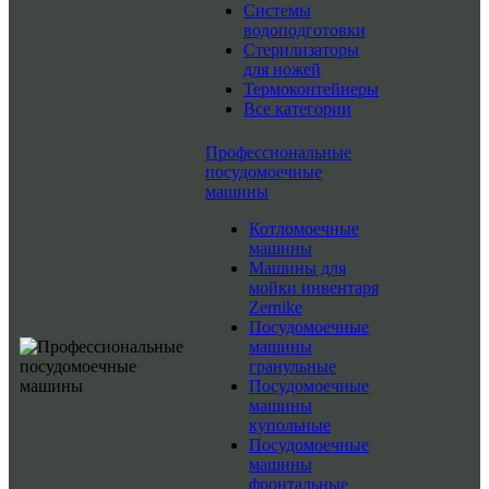
Системы
водоподготовки
Стерилизаторы
для ножей
Термоконтейнеры
Все категории
Профессиональные
посудомоечные
машины
Котломоечные
машины
Машины для
мойки инвентаря
Zernike
Посудомоечные
машины
гранульные
Посудомоечные
машины
купольные
Посудомоечные
машины
фронтальные