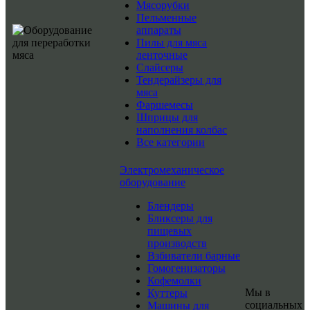
Мясорубки
Пельменные
аппараты
Пилы для мяса
ленточные
Слайсеры
Тендерайзеры для
мяса
Фаршемесы
Шприцы для
наполнения колбас
Все категории
Электромеханическое
оборудование
Блендеры
Бликсеры для
пищевых
производств
Взбиватели барные
Гомогенизаторы
Кофемолки
Мы в
Куттеры
социальных
Машины для