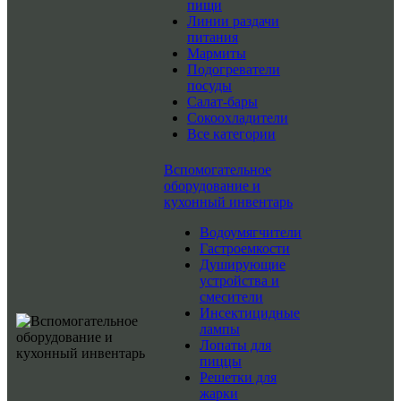
пищи
Линии раздачи
питания
Мармиты
Подогреватели
посуды
Салат-бары
Сокоохладители
Все категории
Вспомогательное
оборудование и
кухонный инвентарь
Водоумягчители
Гастроемкости
Душирующие
устройства и
смесители
Инсектицидные
лампы
Лопаты для
пиццы
Решетки для
жарки