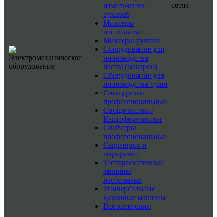
сетях
измельчения
сухарей
Миксеры
настольные
Миксеры ручные
Оборудование для
производства
пасты (макарон)
Оборудование для
производства суши
Овощерезки
профессиональные
Овощечистки /
Картофелечистки
Слайсеры
профессиональные
Сыротерки и
сырорезки
Тестораскаточные
машины
настольные
Универсальные
кухонные машины
Все категории