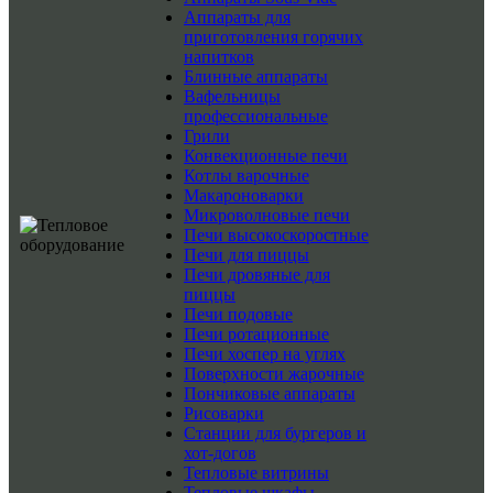
Аппараты для
приготовления горячих
напитков
Блинные аппараты
Вафельницы
профессиональные
Грили
Конвекционные печи
Котлы варочные
Макароноварки
Микроволновые печи
Печи высокоскоростные
Печи для пиццы
Печи дровяные для
пиццы
Печи подовые
Печи ротационные
Печи хоспер на углях
Поверхности жарочные
Пончиковые аппараты
Рисоварки
Станции для бургеров и
хот-догов
Тепловые витрины
Тепловые шкафы