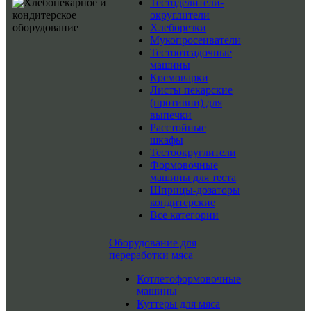
Тестоделители-
округлители
Хлеборезки
Мукопросеиватели
Тестоотсадочные
машины
Кремоварки
Листы пекарские
(противни) для
выпечки
Расстойные
шкафы
Тестоокруглители
Формовочные
машины для теста
Шприцы-дозаторы
кондитерские
Все категории
Оборудование для
переработки мяса
Котлетоформовочные
машины
Куттеры для мяса