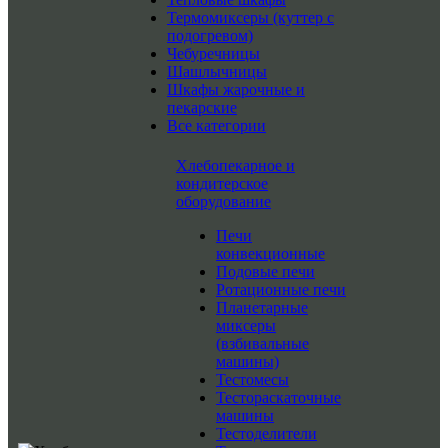
Термомиксеры (куттер с
подогревом)
Чебуречницы
Шашлычницы
Шкафы жарочные и
пекарские
Все категории
Хлебопекарное и
кондитерское
оборудование
Печи
конвекционные
Подовые печи
Ротационные печи
Планетарные
миксеры
(взбивальные
машины)
Тестомесы
Тестораскаточные
машины
Тестоделители