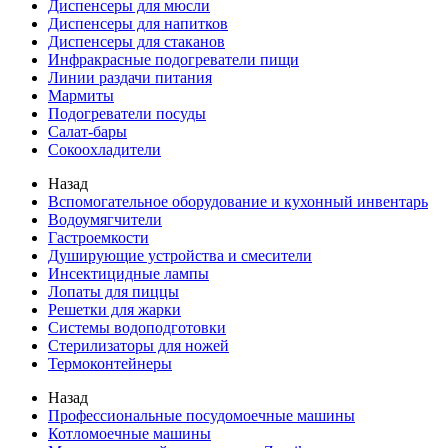
Диспенсеры для мюсли
Диспенсеры для напитков
Диспенсеры для стаканов
Инфракрасные подогреватели пищи
Линии раздачи питания
Мармиты
Подогреватели посуды
Салат-бары
Сокоохладители
Назад
Вспомогательное оборудование и кухонный инвентарь
Водоумягчители
Гастроемкости
Душирующие устройства и смесители
Инсектицидные лампы
Лопаты для пиццы
Решетки для жарки
Системы водоподготовки
Стерилизаторы для ножей
Термоконтейнеры
Назад
Профессиональные посудомоечные машины
Котломоечные машины