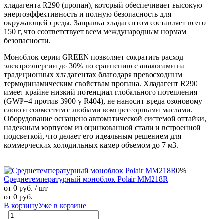
хладагента R290 (пропан), который обеспечивает высокую
энергоэффективность и полную безопасность для
окружающей среды. Заправка хладагентом составляет всего
150 г, что соответствует всем международным нормам
безопасности.
Моноблок серии GREEN позволяет сократить расход
электроэнергии до 30% по сравнению с аналогами на
традиционных хладагентах благодаря превосходным
термодинамическим свойствам пропана. Хладагент R290
имеет крайне низкий потенциал глобального потепления
(GWP=4 против 3900 у R404), не наносит вреда озоновому
слою и совместим с любыми компрессорными маслами.
Оборудование оснащено автоматической системой оттайки,
надежным корпусом из оцинкованной стали и встроенной
подсветкой, что делает его идеальным решением для
коммерческих холодильных камер объемом до 7 м3.
0%
Среднетемпературный моноблок Polair MM218R
от 0 руб.
/ шт
от 0 руб.
В корзину
Уже в корзине
−
+