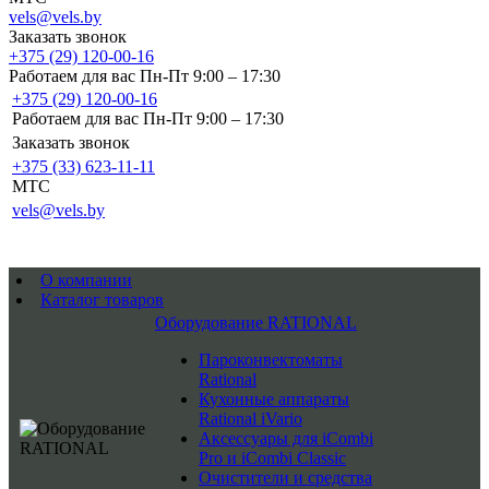
vels@vels.by
Заказать звонок
+375 (29) 120-00-16
Работаем для вас Пн-Пт 9:00 – 17:30
+375 (29) 120-00-16
Работаем для вас Пн-Пт 9:00 – 17:30
Заказать звонок
+375 (33) 623-11-11
MTC
vels@vels.by
О компании
Каталог товаров
Оборудование RATIONAL
Пароконвектоматы
Rational
Кухонные аппараты
Rational iVario
Аксессуары для iCombi
Pro и iCombi Classic
Очистители и средства