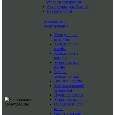
ухода за аппаратами
Аксессуары для iVario®
Все категории
Холодильное
оборудование
Холодильные
витрины
Холодильные
шкафы
Холодильные
камеры
Морозильные
шкафы
Барные
холодильники
Винные шкафы
Камеры шоковой
заморозки
Льдогенераторы
Морозильные лари
Охладители для
вина
Сплит-системы