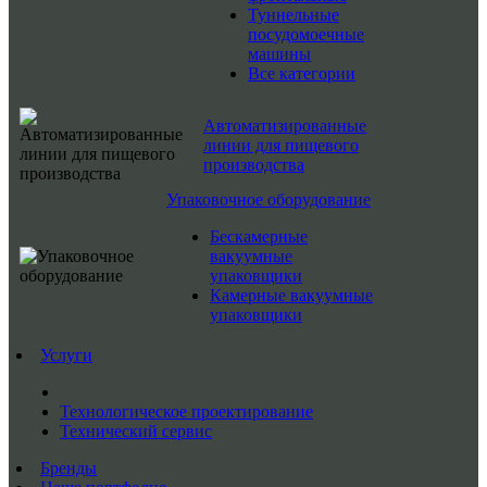
Туннельные
посудомоечные
машины
Все категории
Автоматизированные
линии для пищевого
производства
Упаковочное оборудование
Бескамерные
вакуумные
упаковщики
Камерные вакуумные
упаковщики
Услуги
Технологическое проектирование
Технический сервис
Бренды