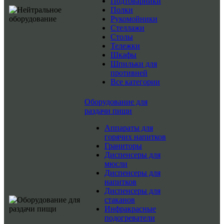
Подтоварники
Полки
Рукомойники
Стеллажи
Столы
Тележки
Шкафы
Шпильки для
противней
Все категории
Оборудование для
раздачи пищи
Аппараты для
горячих напитков
Граниторы
Диспенсеры для
мюсли
Диспенсеры для
напитков
Диспенсеры для
стаканов
Инфракрасные
подогреватели