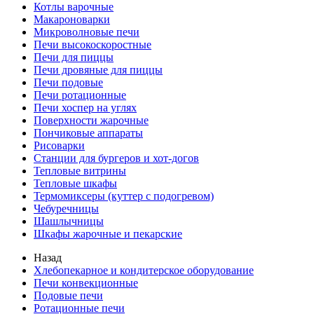
Котлы варочные
Макароноварки
Микроволновые печи
Печи высокоскоростные
Печи для пиццы
Печи дровяные для пиццы
Печи подовые
Печи ротационные
Печи хоспер на углях
Поверхности жарочные
Пончиковые аппараты
Рисоварки
Станции для бургеров и хот-догов
Тепловые витрины
Тепловые шкафы
Термомиксеры (куттер с подогревом)
Чебуречницы
Шашлычницы
Шкафы жарочные и пекарские
Назад
Хлебопекарное и кондитерское оборудование
Печи конвекционные
Подовые печи
Ротационные печи