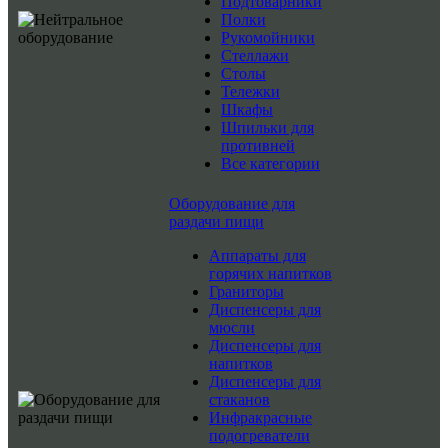
Подтоварники
Полки
Рукомойники
Стеллажи
Столы
Тележки
Шкафы
Шпильки для
противней
Все категории
Оборудование для
раздачи пищи
Аппараты для
горячих напитков
Граниторы
Диспенсеры для
мюсли
Диспенсеры для
напитков
Диспенсеры для
стаканов
Инфракрасные
подогреватели