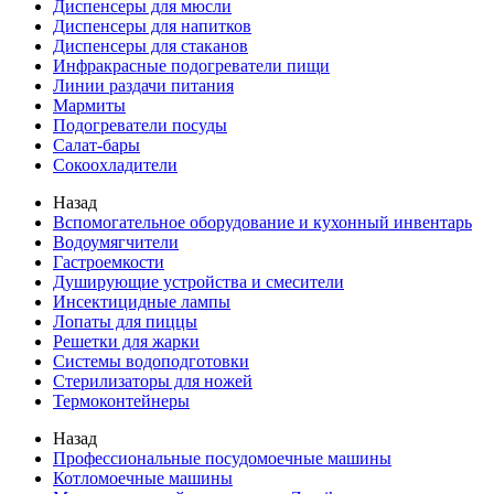
Диспенсеры для мюсли
Диспенсеры для напитков
Диспенсеры для стаканов
Инфракрасные подогреватели пищи
Линии раздачи питания
Мармиты
Подогреватели посуды
Салат-бары
Сокоохладители
Назад
Вспомогательное оборудование и кухонный инвентарь
Водоумягчители
Гастроемкости
Душирующие устройства и смесители
Инсектицидные лампы
Лопаты для пиццы
Решетки для жарки
Системы водоподготовки
Стерилизаторы для ножей
Термоконтейнеры
Назад
Профессиональные посудомоечные машины
Котломоечные машины