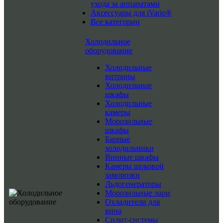
ухода за аппаратами
Аксессуары для iVario®
Все категории
Холодильное
оборудование
Холодильные
витрины
Холодильные
шкафы
Холодильные
камеры
Морозильные
шкафы
Барные
холодильники
Винные шкафы
Камеры шоковой
заморозки
Льдогенераторы
Морозильные лари
Охладители для
вина
Сплит-системы