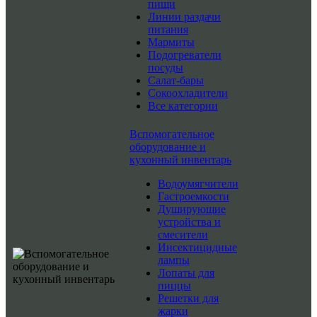
пищи
Линии раздачи
питания
Мармиты
Подогреватели
посуды
Салат-бары
Сокоохладители
Все категории
Вспомогательное
оборудование и
кухонный инвентарь
Водоумягчители
Гастроемкости
Душирующие
устройства и
смесители
Инсектицидные
лампы
Лопаты для
пиццы
Решетки для
жарки