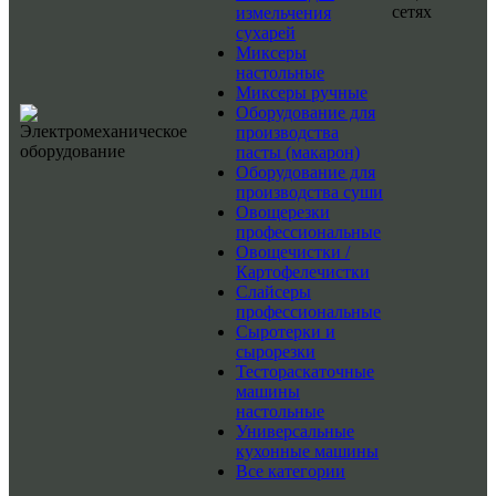
сетях
измельчения
сухарей
Миксеры
настольные
Миксеры ручные
Оборудование для
производства
пасты (макарон)
Оборудование для
производства суши
Овощерезки
профессиональные
Овощечистки /
Картофелечистки
Слайсеры
профессиональные
Сыротерки и
сырорезки
Тестораскаточные
машины
настольные
Универсальные
кухонные машины
Все категории