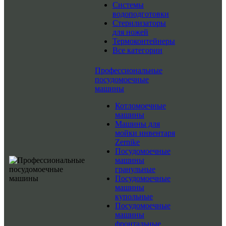
Системы
водоподготовки
Стерилизаторы
для ножей
Термоконтейнеры
Все категории
Профессиональные
посудомоечные
машины
Котломоечные
машины
Машины для
мойки инвентаря
Zernike
Посудомоечные
машины
гранульные
Посудомоечные
машины
купольные
Посудомоечные
машины
фронтальные