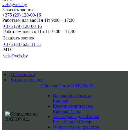
vels@vels.by
Заказать звонок
+375 (29) 120-00-16
Работаем для вас Пн-Пт 9:00 – 17:30
+375 (29) 120-00-16
Работаем для вас Пн-Пт 9:00 – 17:30
Заказать звонок
+375 (33) 623-11-11
MTC
vels@vels.by
О компании
Каталог товаров
Оборудование RATIONAL
Пароконвектоматы
Rational
Кухонные аппараты
Rational iVario
Аксессуары для iCombi
Pro и iCombi Classic
Очистители и средства