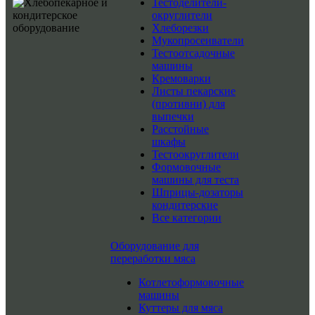
Тестоделители-
округлители
Хлеборезки
Мукопросеиватели
Тестоотсадочные
машины
Кремоварки
Листы пекарские
(противни) для
выпечки
Расстойные
шкафы
Тестоокруглители
Формовочные
машины для теста
Шприцы-дозаторы
кондитерские
Все категории
Оборудование для
переработки мяса
Котлетоформовочные
машины
Куттеры для мяса