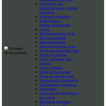
Аппараты для
приготовления горячих
напитков
Блинные аппараты
Вафельницы
профессиональные
Грили
Конвекционные печи
Котлы варочные
Макароноварки
Микроволновые печи
Печи высокоскоростные
Печи для пиццы
Печи дровяные для
пиццы
Печи подовые
Печи ротационные
Печи хоспер на углях
Поверхности жарочные
Пончиковые аппараты
Рисоварки
Станции для бургеров и
хот-догов
Тепловые витрины
Тепловые шкафы