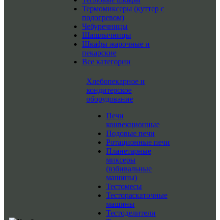
Термомиксеры (куттер с
подогревом)
Чебуречницы
Шашлычницы
Шкафы жарочные и
пекарские
Все категории
Хлебопекарное и
кондитерское
оборудование
Печи
конвекционные
Подовые печи
Ротационные печи
Планетарные
миксеры
(взбивальные
машины)
Тестомесы
Тестораскаточные
машины
Тестоделители