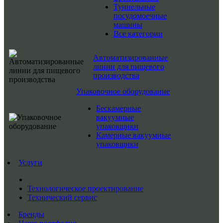
Туннельные
посудомоечные
машины
Все категории
Автоматизированные
линии для пищевого
производства
Упаковочное оборудование
Бескамерные
вакуумные
упаковщики
Камерные вакуумные
упаковщики
Услуги
Технологическое проектирование
Технический сервис
Бренды