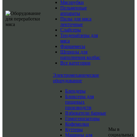
Мясорубки
Пельменные
аппараты
Пилы для мяса
ленточные
Слайсеры
Тендерайзеры для
мяса
Фаршемесы
Шприцы для
наполнения колбас
Все категории
Электромеханическое
оборудование
Блендеры
Бликсеры для
пищевых
производств
Взбиватели барные
Гомогенизаторы
Кофемолки
Мы в
Куттеры
социальных
Машины для