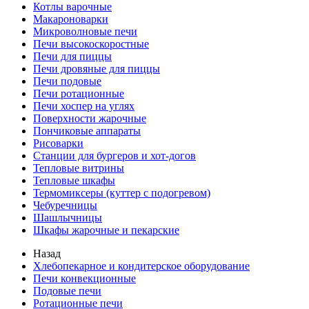
Котлы варочные
Макароноварки
Микроволновые печи
Печи высокоскоростные
Печи для пиццы
Печи дровяные для пиццы
Печи подовые
Печи ротационные
Печи хоспер на углях
Поверхности жарочные
Пончиковые аппараты
Рисоварки
Станции для бургеров и хот-догов
Тепловые витрины
Тепловые шкафы
Термомиксеры (куттер с подогревом)
Чебуречницы
Шашлычницы
Шкафы жарочные и пекарские
Назад
Хлебопекарное и кондитерское оборудование
Печи конвекционные
Подовые печи
Ротационные печи