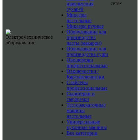
сетях
измельчения
сухарей
Миксеры
настольные
Миксеры ручные
Оборудование для
производства
пасты (макарон)
Оборудование для
производства суши
Овощерезки
профессиональные
Овощечистки /
Картофелечистки
Слайсеры
профессиональные
Сыротерки и
сырорезки
Тестораскаточные
машины
настольные
Универсальные
кухонные машины
Все категории