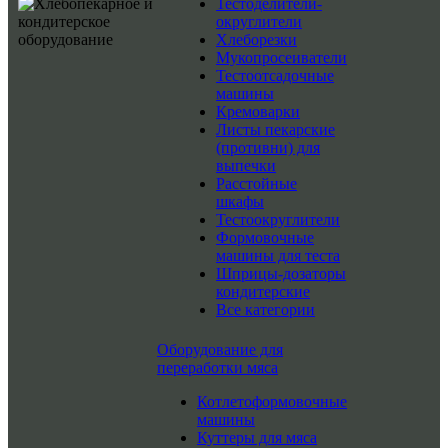
Тестоделители-
округлители
Хлеборезки
Мукопросеиватели
Тестоотсадочные
машины
Кремоварки
Листы пекарские
(противни) для
выпечки
Расстойные
шкафы
Тестоокруглители
Формовочные
машины для теста
Шприцы-дозаторы
кондитерские
Все категории
Оборудование для
переработки мяса
Котлетоформовочные
машины
Куттеры для мяса