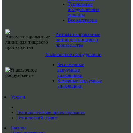
Туннельные
посудомоечные
машины
Все категории
Автоматизированные
линии для пищевого
производства
Упаковочное оборудование
Бескамерные
вакуумные
упаковщики
Камерные вакуумные
упаковщики
Услуги
Технологическое проектирование
Технический сервис
Бренды