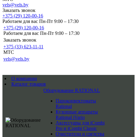
vels@vels.by
Заказать звонок
+375 (29) 120-00-16
Работаем для вас Пн-Пт 9:00 – 17:30
+375 (29) 120-00-16
Работаем для вас Пн-Пт 9:00 – 17:30
Заказать звонок
+375 (33) 623-11-11
MTC
vels@vels.by
О компании
Каталог товаров
Оборудование RATIONAL
Пароконвектоматы
Rational
Кухонные аппараты
Rational iVario
Аксессуары для iCombi
Pro и iCombi Classic
Очистители и средства