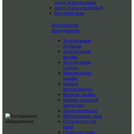
ухода за аппаратами
Аксессуары для iVario®
Все категории
Холодильное
оборудование
Холодильные
витрины
Холодильные
шкафы
Холодильные
камеры
Морозильные
шкафы
Барные
холодильники
Винные шкафы
Камеры шоковой
заморозки
Льдогенераторы
Морозильные лари
Охладители для
вина
Сплит-системы