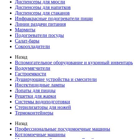
Диспенсеры для мюсли
Диспенсеры для напитков
Диспенсеры для стаканов
Инфракрасные подогреватели пищи
Линии раздачи питания
Мармиты
Подогреватели посуды
Салат-бары
Сокоохладители
Назад
Вспомогательное оборудование и кухонный инвентарь
Водоумягчители
Гастроемкости
Душирующие устройства и смесители
Инсектицидные лампы
Лопаты для пиццы
Решетки для жарки
Системы водоподготовки
Стерилизаторы для ножей
Термоконтейнеры
Назад
Профессиональные посудомоечные машины
Котломоечные машины