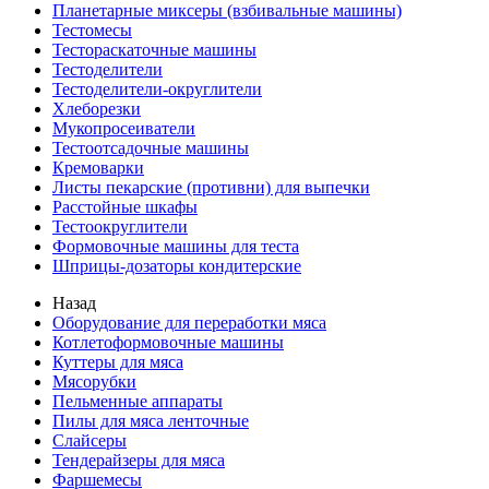
Планетарные миксеры (взбивальные машины)
Тестомесы
Тестораскаточные машины
Тестоделители
Тестоделители-округлители
Хлеборезки
Мукопросеиватели
Тестоотсадочные машины
Кремоварки
Листы пекарские (противни) для выпечки
Расстойные шкафы
Тестоокруглители
Формовочные машины для теста
Шприцы-дозаторы кондитерские
Назад
Оборудование для переработки мяса
Котлетоформовочные машины
Куттеры для мяса
Мясорубки
Пельменные аппараты
Пилы для мяса ленточные
Слайсеры
Тендерайзеры для мяса
Фаршемесы