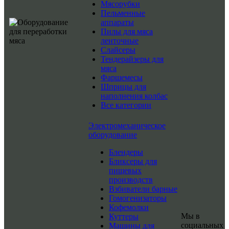
Мясорубки
Пельменные
аппараты
Пилы для мяса
ленточные
Слайсеры
Тендерайзеры для
мяса
Фаршемесы
Шприцы для
наполнения колбас
Все категории
Электромеханическое
оборудование
Блендеры
Бликсеры для
пищевых
производств
Взбиватели барные
Гомогенизаторы
Кофемолки
Мы в
Куттеры
социальных
Машины для