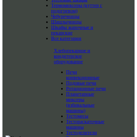
Термомиксеры (куттер с
подогревом)
Чебуречницы
Шашлычницы
Шкафы жарочные и
пекарские
Все категории
Хлебопекарное и
кондитерское
оборудование
Печи
конвекционные
Подовые печи
Ротационные печи
Планетарные
миксеры
(взбивальные
машины)
Тестомесы
Тестораскаточные
машины
Тестоделители