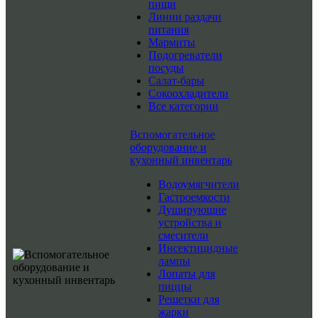
пищи
Линии раздачи
питания
Мармиты
Подогреватели
посуды
Салат-бары
Сокоохладители
Все категории
Вспомогательное
оборудование и
кухонный инвентарь
Водоумягчители
Гастроемкости
Душирующие
устройства и
смесители
Инсектицидные
лампы
Лопаты для
пиццы
Решетки для
жарки