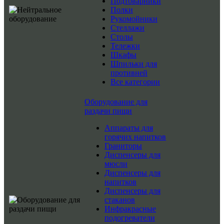
Подтоварники
Полки
Рукомойники
Стеллажи
Столы
Тележки
Шкафы
Шпильки для
противней
Все категории
Оборудование для
раздачи пищи
Аппараты для
горячих напитков
Граниторы
Диспенсеры для
мюсли
Диспенсеры для
напитков
Диспенсеры для
стаканов
Инфракрасные
подогреватели