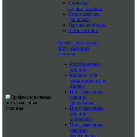
Системы
водоподготовки
Стерилизаторы
для ножей
Термоконтейнеры
Все категории
Профессиональные
посудомоечные
машины
Котломоечные
машины
Машины для
мойки инвентаря
Zernike
Посудомоечные
машины
гранульные
Посудомоечные
машины
купольные
Посудомоечные
машины
фронтальные