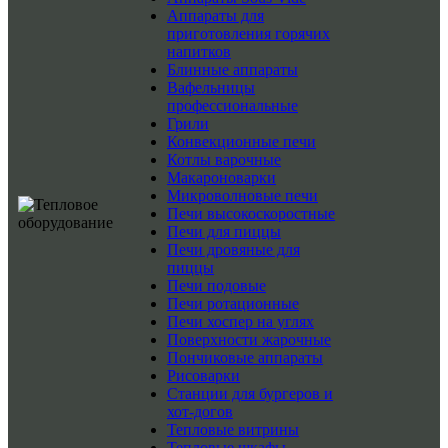
Аппараты для
приготовления горячих
напитков
Блинные аппараты
Вафельницы
профессиональные
Грили
Конвекционные печи
Котлы варочные
Макароноварки
Микроволновые печи
Печи высокоскоростные
Печи для пиццы
Печи дровяные для
пиццы
Печи подовые
Печи ротационные
Печи хоспер на углях
Поверхности жарочные
Пончиковые аппараты
Рисоварки
Станции для бургеров и
хот-догов
Тепловые витрины
Тепловые шкафы