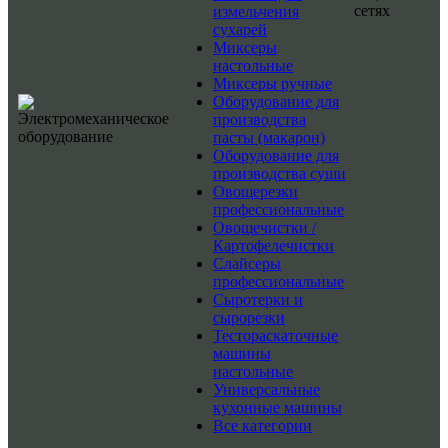
сетях
измельчения
сухарей
Миксеры
настольные
Миксеры ручные
Оборудование для
производства
пасты (макарон)
Оборудование для
производства суши
Овощерезки
профессиональные
Овощечистки /
Картофелечистки
Слайсеры
профессиональные
Сыротерки и
сырорезки
Тестораскаточные
машины
настольные
Универсальные
кухонные машины
Все категории