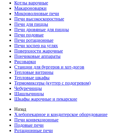
Котлы варочные
Макароноварки
Микроволновые печи
Печи высокоскоростные
Печи для пиццы
Печи дровяные для пиццы
Печи подовые
Печи ротационные
Печи хоспер на углях
Поверхности жарочные
Пончиковые аппараты
Рисоварки
Станции для бургеров и хот-догов
Тепловые витрины
Тепловые шкафы
Термомиксеры (куттер с подогревом)
Чебуречницы
Шашлычницы
Шкафы жарочные и пекарские
Назад
Хлебопекарное и кондитерское оборудование
Печи конвекционные
Подовые печи
Ротационные печи