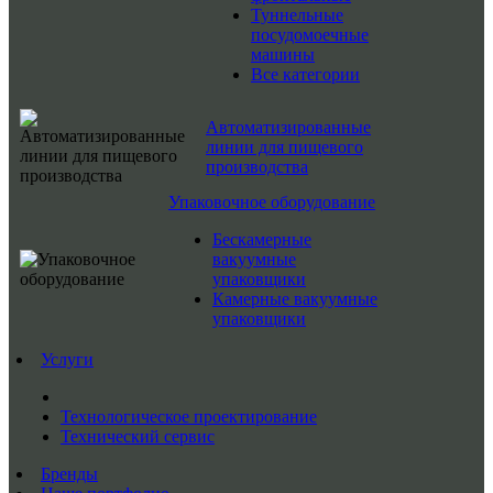
Туннельные
посудомоечные
машины
Все категории
Автоматизированные
линии для пищевого
производства
Упаковочное оборудование
Бескамерные
вакуумные
упаковщики
Камерные вакуумные
упаковщики
Услуги
Технологическое проектирование
Технический сервис
Бренды