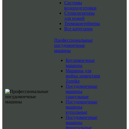
Системы
водоподготовки
Стерилизаторы
для ножей
Термоконтейнеры
Все категории
Профессиональные
посудомоечные
машины
Котломоечные
машины
Машины для
мойки инвентаря
Zernike
Посудомоечные
машины
гранульные
Посудомоечные
машины
купольные
Посудомоечные
машины
фронтальные