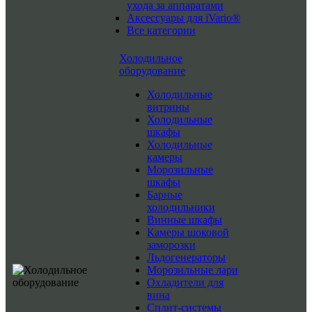
ухода за аппаратами
Аксессуары для iVario®
Все категории
Холодильное
оборудование
Холодильные
витрины
Холодильные
шкафы
Холодильные
камеры
Морозильные
шкафы
Барные
холодильники
Винные шкафы
Камеры шоковой
заморозки
Льдогенераторы
Морозильные лари
Охладители для
вина
Сплит-системы