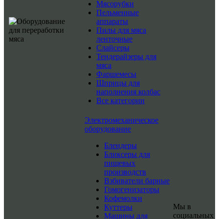
Мясорубки
Пельменные
аппараты
Пилы для мяса
ленточные
Слайсеры
Тендерайзеры для
мяса
Фаршемесы
Шприцы для
наполнения колбас
Все категории
Электромеханическое
оборудование
Блендеры
Бликсеры для
пищевых
производств
Взбиватели барные
Гомогенизаторы
Кофемолки
Мы в
Куттеры
социальных
Машины для