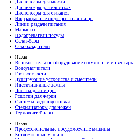
Диспенсеры для мюсли
Диспенсеры для напитков
Диспенсеры для стаканов
Инфракрасные подогреватели пищи
Линии раздачи питания
Мармиты
Подогреватели посуды
Салат-бары
Сокоохладители
Назад
Вспомогательное оборудование и кухонный инвентарь
Водоумягчители
Гастроемкости
Душирующие устройства и смесители
Инсектицидные лампы
Лопаты для пиццы
Решетки для жарки
Системы водоподготовки
Стерилизаторы для ножей
Термоконтейнеры
Назад
Профессиональные посудомоечные машины
Котломоечные машины