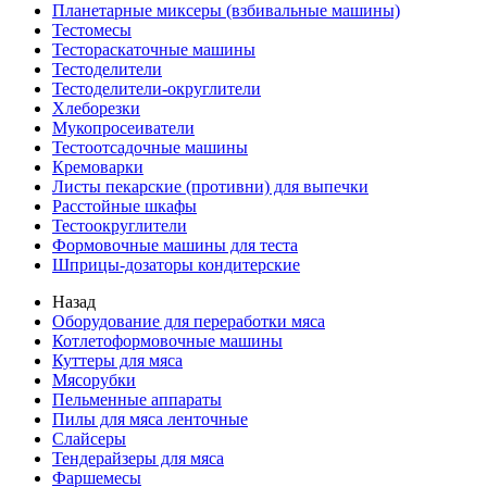
Планетарные миксеры (взбивальные машины)
Тестомесы
Тестораскаточные машины
Тестоделители
Тестоделители-округлители
Хлеборезки
Мукопросеиватели
Тестоотсадочные машины
Кремоварки
Листы пекарские (противни) для выпечки
Расстойные шкафы
Тестоокруглители
Формовочные машины для теста
Шприцы-дозаторы кондитерские
Назад
Оборудование для переработки мяса
Котлетоформовочные машины
Куттеры для мяса
Мясорубки
Пельменные аппараты
Пилы для мяса ленточные
Слайсеры
Тендерайзеры для мяса
Фаршемесы