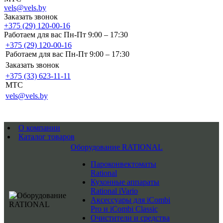
vels@vels.by
Заказать звонок
+375 (29) 120-00-16
Работаем для вас Пн-Пт 9:00 – 17:30
+375 (29) 120-00-16
Работаем для вас Пн-Пт 9:00 – 17:30
Заказать звонок
+375 (33) 623-11-11
MTC
vels@vels.by
О компании
Каталог товаров
Оборудование RATIONAL
Пароконвектоматы
Rational
Кухонные аппараты
Rational iVario
Аксессуары для iCombi
Pro и iCombi Classic
Очистители и средства