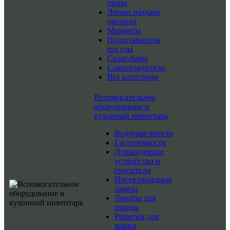
пищи
Линии раздачи
питания
Мармиты
Подогреватели
посуды
Салат-бары
Сокоохладители
Все категории
Вспомогательное
оборудование и
кухонный инвентарь
Водоумягчители
Гастроемкости
Душирующие
устройства и
смесители
Инсектицидные
лампы
Лопаты для
пиццы
Решетки для
жарки