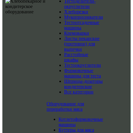
Тестоделители-
округлители
Хлеборезки
Мукопросеиватели
Тестоотсадочные
машины
Кремоварки
Листы пекарские
(противни) для
выпечки
Расстойные
шкафы
Тестоокруглители
Формовочные
машины для теста
Шприцы-дозаторы
кондитерские
Все категории
Оборудование для
переработки мяса
Котлетоформовочные
машины
Куттеры для мяса