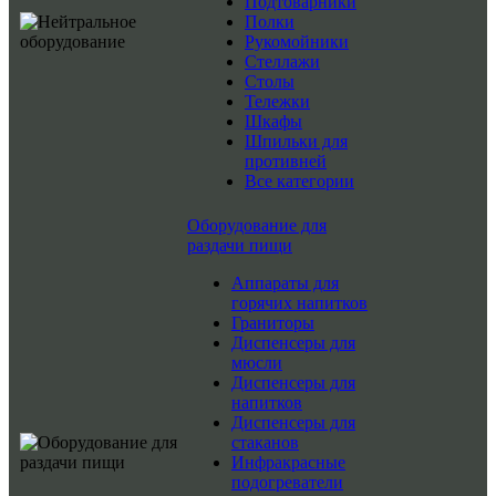
Подтоварники
Полки
Рукомойники
Стеллажи
Столы
Тележки
Шкафы
Шпильки для
противней
Все категории
Оборудование для
раздачи пищи
Аппараты для
горячих напитков
Граниторы
Диспенсеры для
мюсли
Диспенсеры для
напитков
Диспенсеры для
стаканов
Инфракрасные
подогреватели