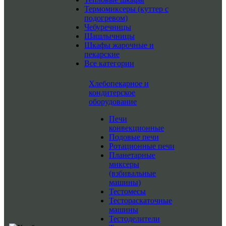
Термомиксеры (куттер с
подогревом)
Чебуречницы
Шашлычницы
Шкафы жарочные и
пекарские
Все категории
Хлебопекарное и
кондитерское
оборудование
Печи
конвекционные
Подовые печи
Ротационные печи
Планетарные
миксеры
(взбивальные
машины)
Тестомесы
Тестораскаточные
машины
Тестоделители