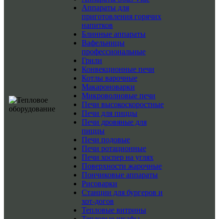
Аппараты для
приготовления горячих
напитков
Блинные аппараты
Вафельницы
профессиональные
Грили
Конвекционные печи
Котлы варочные
Макароноварки
Микроволновые печи
Печи высокоскоростные
Печи для пиццы
Печи дровяные для
пиццы
Печи подовые
Печи ротационные
Печи хоспер на углях
Поверхности жарочные
Пончиковые аппараты
Рисоварки
Станции для бургеров и
хот-догов
Тепловые витрины
Тепловые шкафы