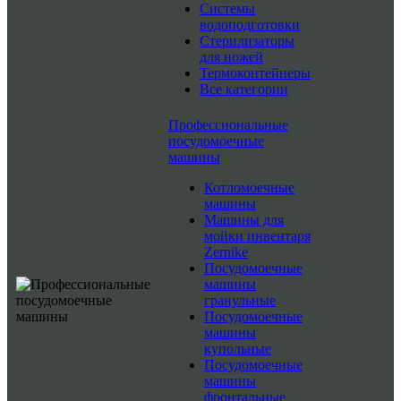
Системы
водоподготовки
Стерилизаторы
для ножей
Термоконтейнеры
Все категории
Профессиональные
посудомоечные
машины
Котломоечные
машины
Машины для
мойки инвентаря
Zernike
Посудомоечные
машины
гранульные
Посудомоечные
машины
купольные
Посудомоечные
машины
фронтальные