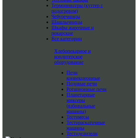
Термомиксеры (куттер с
подогревом)
Чебуречницы
Шашлычницы
Шкафы жарочные и
пекарские
Все категории
Хлебопекарное и
кондитерское
оборудование
Печи
конвекционные
Подовые печи
Ротационные печи
Планетарные
миксеры
(взбивальные
машины)
Тестомесы
Тестораскаточные
машины
Тестоделители