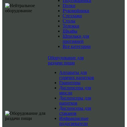
Подтоварники
Полки
Рукомойники
Стеллажи
Столы
Тележки
Шкафы
Шпильки для
противней
Все категории
Оборудование для
раздачи пищи
Аппараты для
горячих напитков
Граниторы
Диспенсеры для
мюсли
Диспенсеры для
напитков
Диспенсеры для
стаканов
Инфракрасные
подогреватели