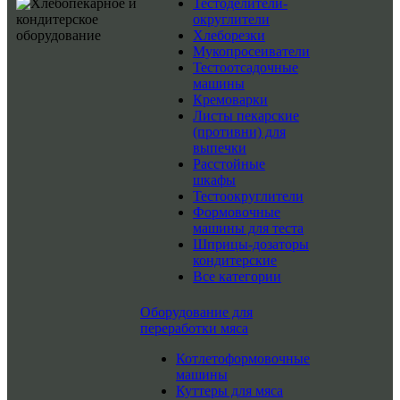
Тестоделители-
округлители
Хлеборезки
Мукопросеиватели
Тестоотсадочные
машины
Кремоварки
Листы пекарские
(противни) для
выпечки
Расстойные
шкафы
Тестоокруглители
Формовочные
машины для теста
Шприцы-дозаторы
кондитерские
Все категории
Оборудование для
переработки мяса
Котлетоформовочные
машины
Куттеры для мяса