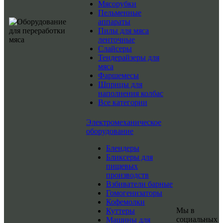
Мясорубки
Пельменные
аппараты
Пилы для мяса
ленточные
Слайсеры
Тендерайзеры для
мяса
Фаршемесы
Шприцы для
наполнения колбас
Все категории
Электромеханическое
оборудование
Блендеры
Бликсеры для
пищевых
производств
Взбиватели барные
Гомогенизаторы
Кофемолки
Мы в
Куттеры
социальных
Машины для