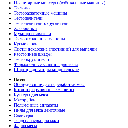
Планетарные миксеры (взбивальные машины)
Тестомесы
Тестораскаточные машины
Тестоделители
Тестоделители-округлители
Хлеборезки
Мукопросеиватели
Тестоотсадочные машины
Кремоварки
Листы пекарские (противни) для выпечки
Расстойные шкафы
Тестоокруглители
Формовочные машины для теста
Шприцы-дозаторы кондитерские
Назад
Оборудование для переработки мяса
Котлетоформовочные машины
Куттеры для мяса
Мясорубки
Пельменные аппараты
Пилы для мяса ленточные
Слайсеры
Тендерайзеры для мяса
Фаршемесы