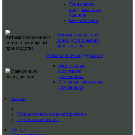
Туннельные
посудомоечные
машины
Все категории
Автоматизированные
линии для пищевого
производства
Упаковочное оборудование
Бескамерные
вакуумные
упаковщики
Камерные вакуумные
упаковщики
Услуги
Технологическое проектирование
Технический сервис
Бренды