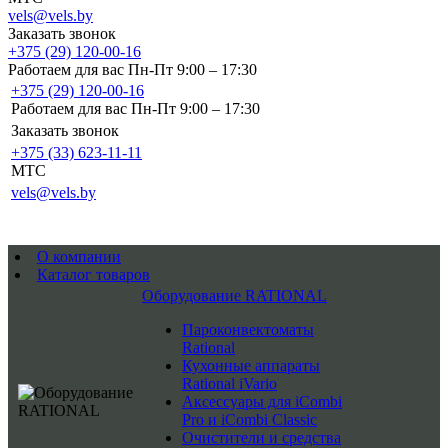
vels@vels.by
Заказать звонок
+375 (29) 120-00-16
Работаем для вас Пн-Пт 9:00 – 17:30
+375 (29) 120-00-16
Работаем для вас Пн-Пт 9:00 – 17:30
Заказать звонок
+375 (33) 623-11-11
MTC
vels@vels.by
О компании
Каталог товаров
Оборудование RATIONAL
Пароконвектоматы
Rational
Кухонные аппараты
Rational iVario
Аксессуары для iCombi
Pro и iCombi Classic
Очистители и средства