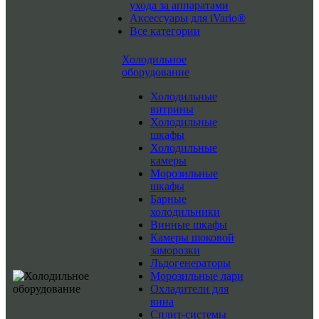
ухода за аппаратами
Аксессуары для iVario®
Все категории
Холодильное
оборудование
Холодильные
витрины
Холодильные
шкафы
Холодильные
камеры
Морозильные
шкафы
Барные
холодильники
Винные шкафы
Камеры шоковой
заморозки
Льдогенераторы
Морозильные лари
Охладители для
вина
Сплит-системы