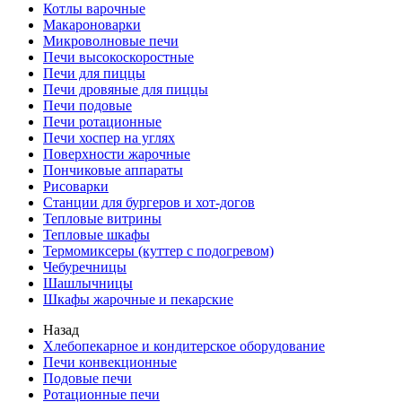
Котлы варочные
Макароноварки
Микроволновые печи
Печи высокоскоростные
Печи для пиццы
Печи дровяные для пиццы
Печи подовые
Печи ротационные
Печи хоспер на углях
Поверхности жарочные
Пончиковые аппараты
Рисоварки
Станции для бургеров и хот-догов
Тепловые витрины
Тепловые шкафы
Термомиксеры (куттер с подогревом)
Чебуречницы
Шашлычницы
Шкафы жарочные и пекарские
Назад
Хлебопекарное и кондитерское оборудование
Печи конвекционные
Подовые печи
Ротационные печи