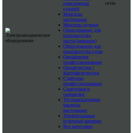
сетях
измельчения
сухарей
Миксеры
настольные
Миксеры ручные
Оборудование для
производства
пасты (макарон)
Оборудование для
производства суши
Овощерезки
профессиональные
Овощечистки /
Картофелечистки
Слайсеры
профессиональные
Сыротерки и
сырорезки
Тестораскаточные
машины
настольные
Универсальные
кухонные машины
Все категории