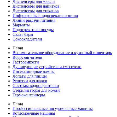
Диспенсеры для мюсли
Диспенсеры для напитков
Диспенсеры для стаканов
Инфракрасные подогреватели пищи
Линии раздачи питания
Мармиты
Подогреватели посуды
Салат-бары
Сокоохладители
Назад
Вспомогательное оборудование и кухонный инвентарь
Водоумягчители
Гастроемкости
Душирующие устройства и смесители
Инсектицидные лампы
Лопаты для пиццы
Решетки для жарки
Системы водоподготовки
Стерилизаторы для ножей
Термоконтейнеры
Назад
Профессиональные посудомоечные машины
Котломоечные машины