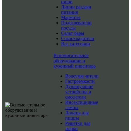
пищи
Линии раздачи
питания
Мармиты
Подогреватели
посуды
Салат-бары
Сокоохладители
Все категории
Вспомогательное
оборудование и
кухонный инвентарь
Водоумягчители
Гастроемкости
Душирующие
устройства и
смесители
Инсектицидные
лампы
Лопаты для
пиццы
Решетки для
жарки