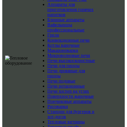
Аппараты для
приготовления горячих
напитков
Блинные аппараты
Вафельницы
профессиональные
Грили
Конвекционные печи
Котлы варочные
Макароноварки
Микроволновые печи
Печи высокоскоростные
Печи для пиццы
Печи дровяные для
пиццы
Печи подовые
Печи ротационные
Печи хоспер на углях
Поверхности жарочные
Пончиковые аппараты
Рисоварки
Станции для бургеров и
хот-догов
Тепловые витрины
Тепловые шкафы