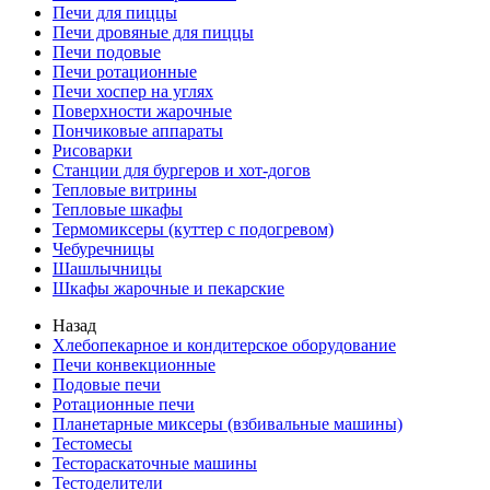
Печи для пиццы
Печи дровяные для пиццы
Печи подовые
Печи ротационные
Печи хоспер на углях
Поверхности жарочные
Пончиковые аппараты
Рисоварки
Станции для бургеров и хот-догов
Тепловые витрины
Тепловые шкафы
Термомиксеры (куттер с подогревом)
Чебуречницы
Шашлычницы
Шкафы жарочные и пекарские
Назад
Хлебопекарное и кондитерское оборудование
Печи конвекционные
Подовые печи
Ротационные печи
Планетарные миксеры (взбивальные машины)
Тестомесы
Тестораскаточные машины
Тестоделители