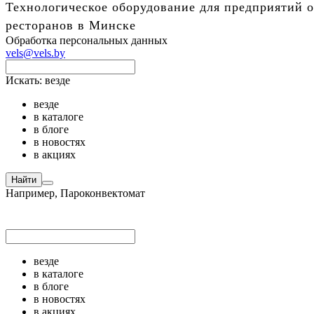
Технологическое оборудование для предприятий о
ресторанов в Минске
Обработка персональных данных
vels@vels.by
Искать:
везде
везде
в каталоге
в блоге
в новостях
в акциях
Найти
Например,
Пароконвектомат
везде
в каталоге
в блоге
в новостях
в акциях