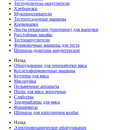
Тестоделители-округлители
Хлеборезки
Мукопросеиватели
Тестоотсадочные машины
Кремоварки
Листы пекарские (противни) для выпечки
Расстойные шкафы
Тестоокруглители
Формовочные машины для теста
Шприцы-дозаторы кондитерские
Назад
Оборудование для переработки мяса
Котлетоформовочные машины
Куттеры для мяса
Мясорубки
Пельменные аппараты
Пилы для мяса ленточные
Слайсеры
Тендерайзеры для мяса
Фаршемесы
Шприцы для наполнения колбас
Назад
Электромеханическое оборудование