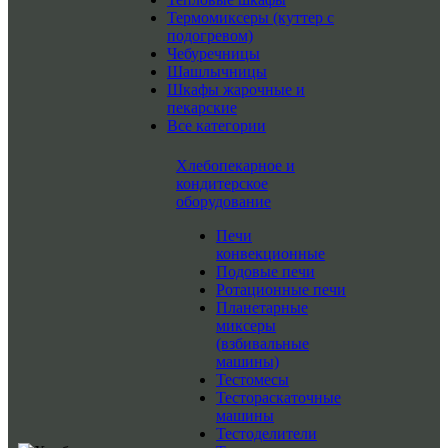
Термомиксеры (куттер с
подогревом)
Чебуречницы
Шашлычницы
Шкафы жарочные и
пекарские
Все категории
Хлебопекарное и
кондитерское
оборудование
Печи
конвекционные
Подовые печи
Ротационные печи
Планетарные
миксеры
(взбивальные
машины)
Тестомесы
Тестораскаточные
машины
Тестоделители