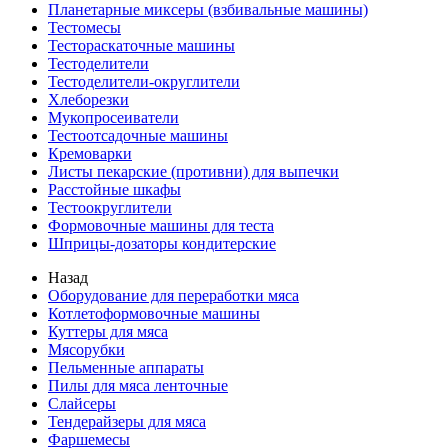
Планетарные миксеры (взбивальные машины)
Тестомесы
Тестораскаточные машины
Тестоделители
Тестоделители-округлители
Хлеборезки
Мукопросеиватели
Тестоотсадочные машины
Кремоварки
Листы пекарские (противни) для выпечки
Расстойные шкафы
Тестоокруглители
Формовочные машины для теста
Шприцы-дозаторы кондитерские
Назад
Оборудование для переработки мяса
Котлетоформовочные машины
Куттеры для мяса
Мясорубки
Пельменные аппараты
Пилы для мяса ленточные
Слайсеры
Тендерайзеры для мяса
Фаршемесы