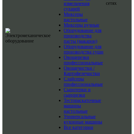
сетях
измельчения
сухарей
Миксеры
настольные
Миксеры ручные
Оборудование для
производства
пасты (макарон)
Оборудование для
производства суши
Овощерезки
профессиональные
Овощечистки /
Картофелечистки
Слайсеры
профессиональные
Сыротерки и
сырорезки
Тестораскаточные
машины
настольные
Универсальные
кухонные машины
Все категории