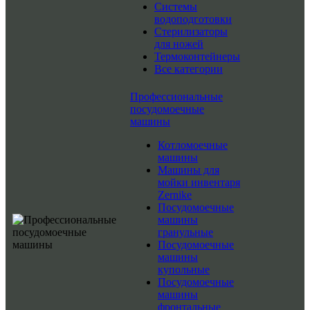
Системы
водоподготовки
Стерилизаторы
для ножей
Термоконтейнеры
Все категории
Профессиональные
посудомоечные
машины
Котломоечные
машины
Машины для
мойки инвентаря
Zernike
Посудомоечные
машины
гранульные
Посудомоечные
машины
купольные
Посудомоечные
машины
фронтальные