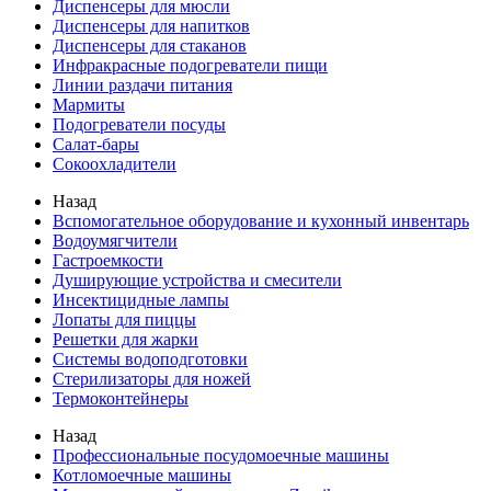
Диспенсеры для мюсли
Диспенсеры для напитков
Диспенсеры для стаканов
Инфракрасные подогреватели пищи
Линии раздачи питания
Мармиты
Подогреватели посуды
Салат-бары
Сокоохладители
Назад
Вспомогательное оборудование и кухонный инвентарь
Водоумягчители
Гастроемкости
Душирующие устройства и смесители
Инсектицидные лампы
Лопаты для пиццы
Решетки для жарки
Системы водоподготовки
Стерилизаторы для ножей
Термоконтейнеры
Назад
Профессиональные посудомоечные машины
Котломоечные машины