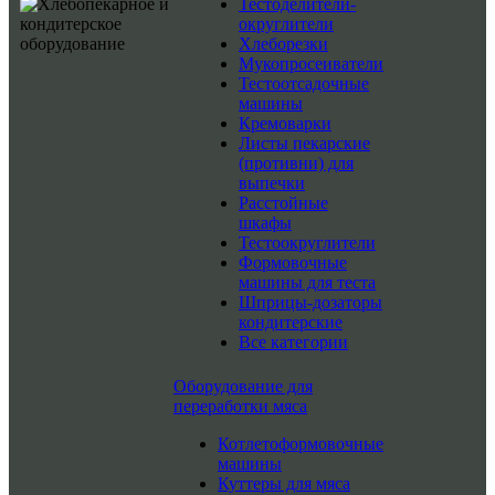
Тестоделители-
округлители
Хлеборезки
Мукопросеиватели
Тестоотсадочные
машины
Кремоварки
Листы пекарские
(противни) для
выпечки
Расстойные
шкафы
Тестоокруглители
Формовочные
машины для теста
Шприцы-дозаторы
кондитерские
Все категории
Оборудование для
переработки мяса
Котлетоформовочные
машины
Куттеры для мяса