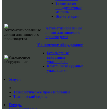
Туннельные
посудомоечные
машины
Все категории
Автоматизированные
линии для пищевого
производства
Упаковочное оборудование
Бескамерные
вакуумные
упаковщики
Камерные вакуумные
упаковщики
Услуги
Технологическое проектирование
Технический сервис
Бренды