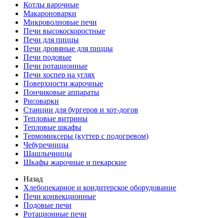
Котлы варочные
Макароноварки
Микроволновые печи
Печи высокоскоростные
Печи для пиццы
Печи дровяные для пиццы
Печи подовые
Печи ротационные
Печи хоспер на углях
Поверхности жарочные
Пончиковые аппараты
Рисоварки
Станции для бургеров и хот-догов
Тепловые витрины
Тепловые шкафы
Термомиксеры (куттер с подогревом)
Чебуречницы
Шашлычницы
Шкафы жарочные и пекарские
Назад
Хлебопекарное и кондитерское оборудование
Печи конвекционные
Подовые печи
Ротационные печи