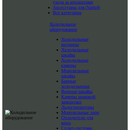
ухода за аппаратами
Аксессуары для iVario®
Все категории
Холодильное
оборудование
Холодильные
витрины
Холодильные
шкафы
Холодильные
камеры
Морозильные
шкафы
Барные
холодильники
Винные шкафы
Камеры шоковой
заморозки
Льдогенераторы
Морозильные лари
Охладители для
вина
Сплит-системы