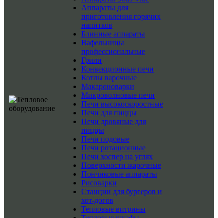
Аппараты для
приготовления горячих
напитков
Блинные аппараты
Вафельницы
профессиональные
Грили
Конвекционные печи
Котлы варочные
Макароноварки
Микроволновые печи
Печи высокоскоростные
Печи для пиццы
Печи дровяные для
пиццы
Печи подовые
Печи ротационные
Печи хоспер на углях
Поверхности жарочные
Пончиковые аппараты
Рисоварки
Станции для бургеров и
хот-догов
Тепловые витрины
Тепловые шкафы