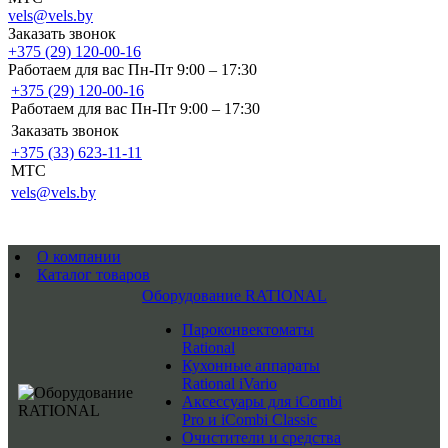
vels@vels.by
Заказать звонок
+375 (29) 120-00-16
Работаем для вас Пн-Пт 9:00 – 17:30
+375 (29) 120-00-16
Работаем для вас Пн-Пт 9:00 – 17:30
Заказать звонок
+375 (33) 623-11-11
MTC
vels@vels.by
О компании
Каталог товаров
Оборудование RATIONAL
Пароконвектоматы
Rational
Кухонные аппараты
Rational iVario
Аксессуары для iCombi
Pro и iCombi Classic
Очистители и средства