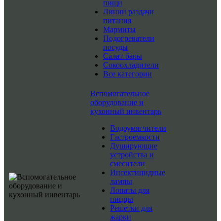
пищи
Линии раздачи
питания
Мармиты
Подогреватели
посуды
Салат-бары
Сокоохладители
Все категории
Вспомогательное
оборудование и
кухонный инвентарь
Водоумягчители
Гастроемкости
Душирующие
устройства и
смесители
Инсектицидные
лампы
Лопаты для
пиццы
Решетки для
жарки