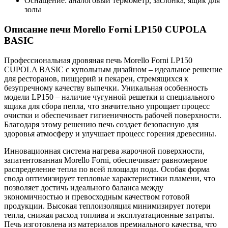
Оснащение: аналоговый термометр, заслонка, ящик для
золы
Описание печи Morello Forni LP150 CUPOLA
BASIC
Профессиональная дровяная печь Morello Forni LP150
CUPOLA BASIC с купольным дизайном – идеальное решение
для ресторанов, пиццерий и пекарен, стремящихся к
безупречному качеству выпечки. Уникальная особенность
модели LP150 – наличие чугунной решетки и специального
ящика для сбора пепла, что значительно упрощает процесс
очистки и обеспечивает гигиеничность рабочей поверхности.
Благодаря этому решению печь создает безопасную для
здоровья атмосферу и улучшает процесс горения древесины.
Инновационная система нагрева жарочной поверхности,
запатентованная Morello Forni, обеспечивает равномерное
распределение тепла по всей площади пода. Особая форма
свода оптимизирует тепловые характеристики пламени, что
позволяет достичь идеального баланса между
экономичностью и превосходным качеством готовой
продукции. Высокая теплоизоляция минимизирует потери
тепла, снижая расход топлива и эксплуатационные затраты.
Печь изготовлена из материалов премиального качества, что