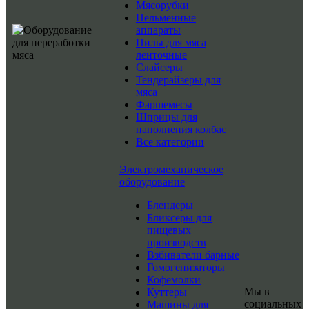
Мясорубки
Пельменные
аппараты
Пилы для мяса
ленточные
Слайсеры
Тендерайзеры для
мяса
Фаршемесы
Шприцы для
наполнения колбас
Все категории
Электромеханическое
оборудование
Блендеры
Бликсеры для
пищевых
производств
Взбиватели барные
Гомогенизаторы
Кофемолки
Мы в
Куттеры
социальных
Машины для