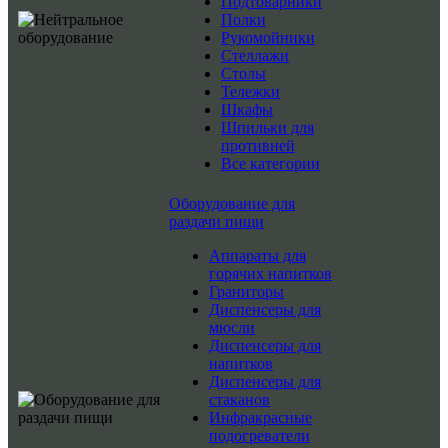
Подтоварники
Полки
Рукомойники
Стеллажи
Столы
Тележки
Шкафы
Шпильки для
противней
Все категории
Оборудование для
раздачи пищи
Аппараты для
горячих напитков
Граниторы
Диспенсеры для
мюсли
Диспенсеры для
напитков
Диспенсеры для
стаканов
Инфракрасные
подогреватели