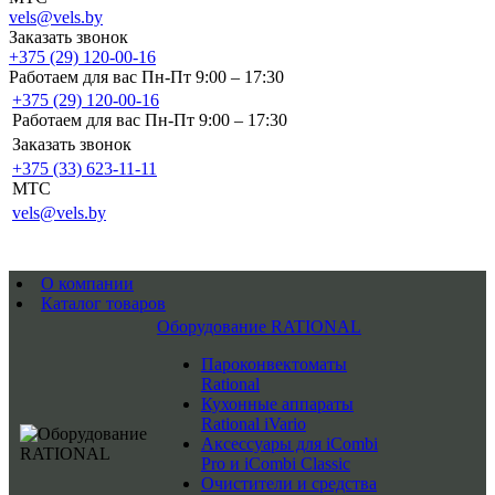
vels@vels.by
Заказать звонок
+375 (29) 120-00-16
Работаем для вас Пн-Пт 9:00 – 17:30
+375 (29) 120-00-16
Работаем для вас Пн-Пт 9:00 – 17:30
Заказать звонок
+375 (33) 623-11-11
MTC
vels@vels.by
О компании
Каталог товаров
Оборудование RATIONAL
Пароконвектоматы
Rational
Кухонные аппараты
Rational iVario
Аксессуары для iCombi
Pro и iCombi Classic
Очистители и средства