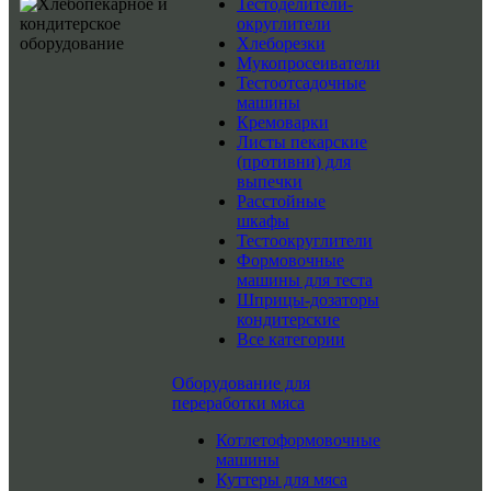
Тестоделители-
округлители
Хлеборезки
Мукопросеиватели
Тестоотсадочные
машины
Кремоварки
Листы пекарские
(противни) для
выпечки
Расстойные
шкафы
Тестоокруглители
Формовочные
машины для теста
Шприцы-дозаторы
кондитерские
Все категории
Оборудование для
переработки мяса
Котлетоформовочные
машины
Куттеры для мяса