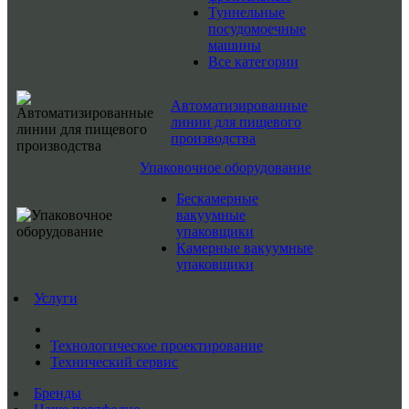
Туннельные
посудомоечные
машины
Все категории
Автоматизированные
линии для пищевого
производства
Упаковочное оборудование
Бескамерные
вакуумные
упаковщики
Камерные вакуумные
упаковщики
Услуги
Технологическое проектирование
Технический сервис
Бренды