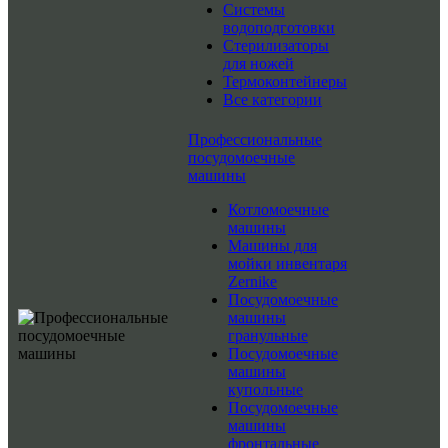
Системы
водоподготовки
Стерилизаторы
для ножей
Термоконтейнеры
Все категории
Профессиональные
посудомоечные
машины
Котломоечные
машины
Машины для
мойки инвентаря
Zernike
Посудомоечные
машины
гранульные
Посудомоечные
машины
купольные
Посудомоечные
машины
фронтальные