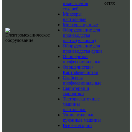
сетях
измельчения
сухарей
Миксеры
настольные
Миксеры ручные
Оборудование для
производства
пасты (макарон)
Оборудование для
производства суши
Овощерезки
профессиональные
Овощечистки /
Картофелечистки
Слайсеры
профессиональные
Сыротерки и
сырорезки
Тестораскаточные
машины
настольные
Универсальные
кухонные машины
Все категории