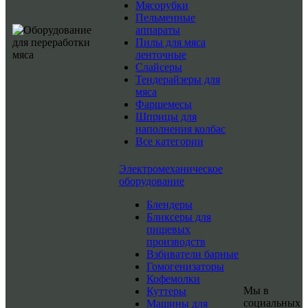
Мясорубки
Пельменные
аппараты
Пилы для мяса
ленточные
Слайсеры
Тендерайзеры для
мяса
Фаршемесы
Шприцы для
наполнения колбас
Все категории
Электромеханическое
оборудование
Блендеры
Бликсеры для
пищевых
производств
Взбиватели барные
Гомогенизаторы
Кофемолки
Мы в
Куттеры
социальных
Машины для