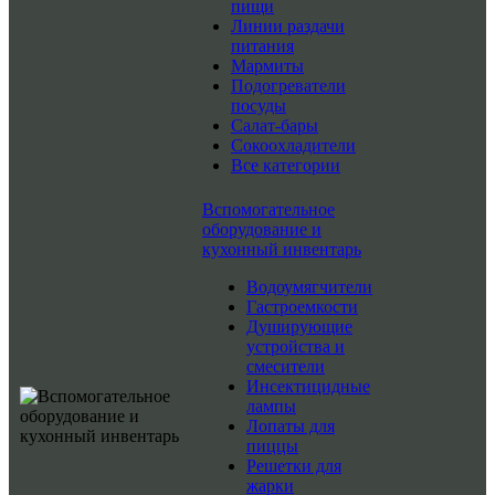
пищи
Линии раздачи
питания
Мармиты
Подогреватели
посуды
Салат-бары
Сокоохладители
Все категории
Вспомогательное
оборудование и
кухонный инвентарь
Водоумягчители
Гастроемкости
Душирующие
устройства и
смесители
Инсектицидные
лампы
Лопаты для
пиццы
Решетки для
жарки