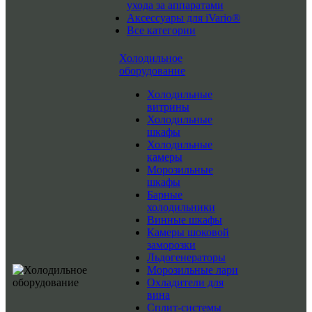
ухода за аппаратами
Аксессуары для iVario®
Все категории
Холодильное
оборудование
Холодильные
витрины
Холодильные
шкафы
Холодильные
камеры
Морозильные
шкафы
Барные
холодильники
Винные шкафы
Камеры шоковой
заморозки
Льдогенераторы
Морозильные лари
Охладители для
вина
Сплит-системы