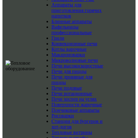
Аппараты для
приготовления горячих
напитков
Блинные аппараты
Вафельницы
профессиональные
Грили
Конвекционные печи
Котлы варочные
Макароноварки
Микроволновые печи
Печи высокоскоростные
Печи для пиццы
Печи дровяные для
пиццы
Печи подовые
Печи ротационные
Печи хоспер на углях
Поверхности жарочные
Пончиковые аппараты
Рисоварки
Станции для бургеров и
хот-догов
Тепловые витрины
Тепловые шкафы