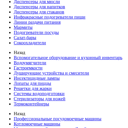
Диспенсеры для мюсли
Диспенсеры для напитков
Диспенсеры для стаканов
Инфракрасные подогреватели пищи
Линии раздачи питания
Мармиты
Подогреватели посуды
Салат-бары
Сокоохладители
Назад
Вспомогательное оборудование и кухонный инвентарь
Водоумягчители
Гастроемкости
Душирующие устройства и смесители
Инсектицидные лампы
Лопаты для пиццы
Решетки для жарки
Системы водоподготовки
Стерилизаторы для ножей
Термоконтейнеры
Назад
Профессиональные посудомоечные машины
Котломоечные машины