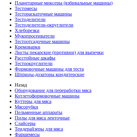
Планетарные миксеры (взбивальные машины)
Тестомесы
Тестораскаточные машины
Тестоделители
Тестоделители-округлители
Хлеборезки
Мукопросеиватели
Тестоотсадочные машины
Кремоварки
Листы пекарские (противни) для выпечки
Расстойные шкафы
Тестоокруглители
Формовочные машины для теста
Шприцы-дозаторы кондитерские
Назад
Оборудование для переработки мяса
Котлетоформовочные машины
Куттеры для мяса
Мясорубки
Пельменные аппараты
Пилы для мяса ленточные
Слайсеры
Тендерайзеры для мяса
Фаршемесы