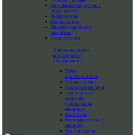
Термомиксеры (куттер с
подогревом)
Чебуречницы
Шашлычницы
Шкафы жарочные и
пекарские
Все категории
Хлебопекарное и
кондитерское
оборудование
Печи
конвекционные
Подовые печи
Ротационные печи
Планетарные
миксеры
(взбивальные
машины)
Тестомесы
Тестораскаточные
машины
Тестоделители