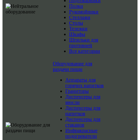
Подтоварники
Полки
Рукомойники
Стеллажи
Столы
Тележки
Шкафы
Шпильки для
противней
Все категории
Оборудование для
раздачи пищи
Аппараты для
горячих напитков
Граниторы
Диспенсеры для
мюсли
Диспенсеры для
напитков
Диспенсеры для
стаканов
Инфракрасные
подогреватели