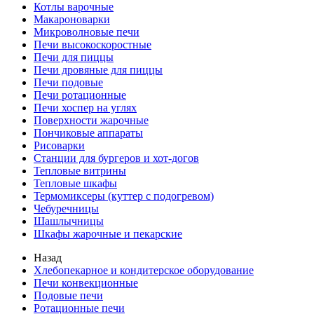
Котлы варочные
Макароноварки
Микроволновые печи
Печи высокоскоростные
Печи для пиццы
Печи дровяные для пиццы
Печи подовые
Печи ротационные
Печи хоспер на углях
Поверхности жарочные
Пончиковые аппараты
Рисоварки
Станции для бургеров и хот-догов
Тепловые витрины
Тепловые шкафы
Термомиксеры (куттер с подогревом)
Чебуречницы
Шашлычницы
Шкафы жарочные и пекарские
Назад
Хлебопекарное и кондитерское оборудование
Печи конвекционные
Подовые печи
Ротационные печи