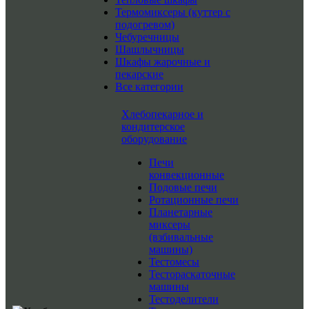
Термомиксеры (куттер с
подогревом)
Чебуречницы
Шашлычницы
Шкафы жарочные и
пекарские
Все категории
Хлебопекарное и
кондитерское
оборудование
Печи
конвекционные
Подовые печи
Ротационные печи
Планетарные
миксеры
(взбивальные
машины)
Тестомесы
Тестораскаточные
машины
Тестоделители