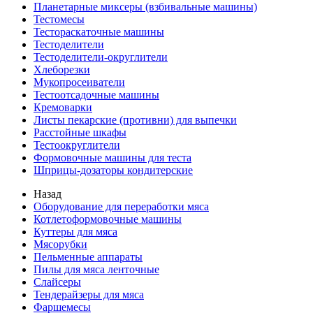
Планетарные миксеры (взбивальные машины)
Тестомесы
Тестораскаточные машины
Тестоделители
Тестоделители-округлители
Хлеборезки
Мукопросеиватели
Тестоотсадочные машины
Кремоварки
Листы пекарские (противни) для выпечки
Расстойные шкафы
Тестоокруглители
Формовочные машины для теста
Шприцы-дозаторы кондитерские
Назад
Оборудование для переработки мяса
Котлетоформовочные машины
Куттеры для мяса
Мясорубки
Пельменные аппараты
Пилы для мяса ленточные
Слайсеры
Тендерайзеры для мяса
Фаршемесы