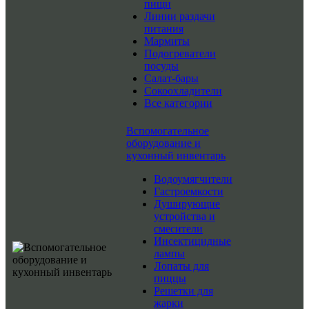
пищи
Линии раздачи
питания
Мармиты
Подогреватели
посуды
Салат-бары
Сокоохладители
Все категории
Вспомогательное
оборудование и
кухонный инвентарь
Водоумягчители
Гастроемкости
Душирующие
устройства и
смесители
Инсектицидные
лампы
Лопаты для
пиццы
Решетки для
жарки