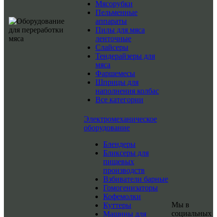
Мясорубки
Пельменные
аппараты
Пилы для мяса
ленточные
Слайсеры
Тендерайзеры для
мяса
Фаршемесы
Шприцы для
наполнения колбас
Все категории
Электромеханическое
оборудование
Блендеры
Бликсеры для
пищевых
производств
Взбиватели барные
Гомогенизаторы
Кофемолки
Мы в
Куттеры
социальных
Машины для