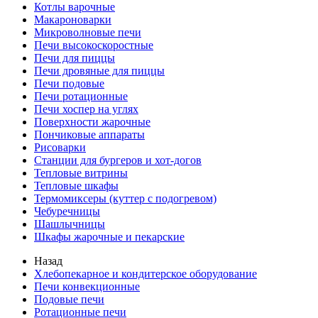
Котлы варочные
Макароноварки
Микроволновые печи
Печи высокоскоростные
Печи для пиццы
Печи дровяные для пиццы
Печи подовые
Печи ротационные
Печи хоспер на углях
Поверхности жарочные
Пончиковые аппараты
Рисоварки
Станции для бургеров и хот-догов
Тепловые витрины
Тепловые шкафы
Термомиксеры (куттер с подогревом)
Чебуречницы
Шашлычницы
Шкафы жарочные и пекарские
Назад
Хлебопекарное и кондитерское оборудование
Печи конвекционные
Подовые печи
Ротационные печи