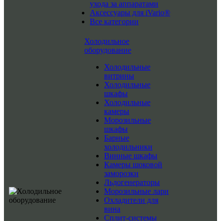
ухода за аппаратами
Аксессуары для iVario®
Все категории
Холодильное
оборудование
Холодильные
витрины
Холодильные
шкафы
Холодильные
камеры
Морозильные
шкафы
Барные
холодильники
Винные шкафы
Камеры шоковой
заморозки
Льдогенераторы
Морозильные лари
Охладители для
вина
Сплит-системы