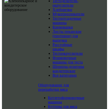
Тестоделители-
округлители
Хлеборезки
Мукопросеиватели
Тестоотсадочные
машины
Кремоварки
Листы пекарские
(противни) для
выпечки
Расстойные
шкафы
Тестоокруглители
Формовочные
машины для теста
Шприцы-дозаторы
кондитерские
Все категории
Оборудование для
переработки мяса
Котлетоформовочные
машины
Куттеры для мяса