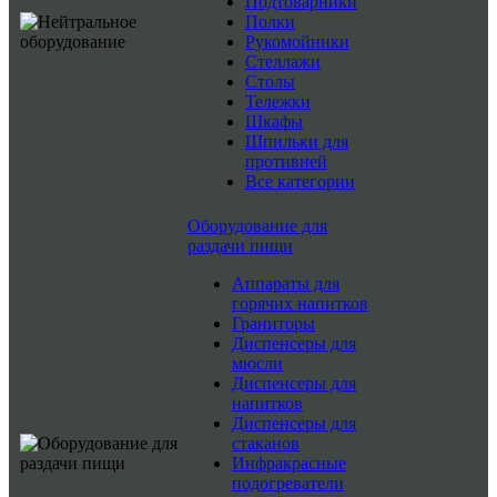
Подтоварники
Полки
Рукомойники
Стеллажи
Столы
Тележки
Шкафы
Шпильки для
противней
Все категории
Оборудование для
раздачи пищи
Аппараты для
горячих напитков
Граниторы
Диспенсеры для
мюсли
Диспенсеры для
напитков
Диспенсеры для
стаканов
Инфракрасные
подогреватели