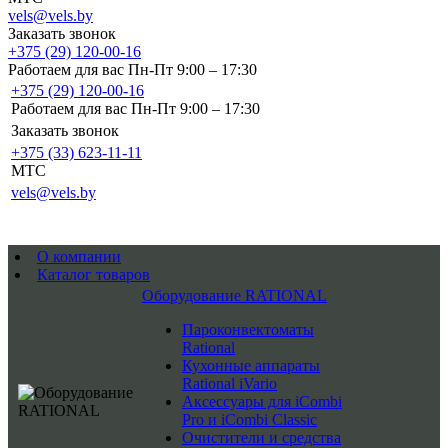
vels@vels.by
Заказать звонок
+375 (29) 120-00-16
Работаем для вас Пн-Пт 9:00 – 17:30
+375 (29) 120-00-16
Работаем для вас Пн-Пт 9:00 – 17:30
Заказать звонок
+375 (33) 623-11-11
MTC
vels@vels.by
О компании
Каталог товаров
Оборудование RATIONAL
Пароконвектоматы
Rational
Кухонные аппараты
Rational iVario
Аксессуары для iCombi
Pro и iCombi Classic
Очистители и средства