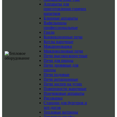
Аппараты для
приготовления горячих
напитков
Блинные аппараты
Вафельницы
профессиональные
Грили
Конвекционные печи
Котлы варочные
Макароноварки
Микроволновые печи
Печи высокоскоростные
Печи для пиццы
Печи дровяные для
пиццы
Печи подовые
Печи ротационные
Печи хоспер на углях
Поверхности жарочные
Пончиковые аппараты
Рисоварки
Станции для бургеров и
хот-догов
Тепловые витрины
Тепловые шкафы