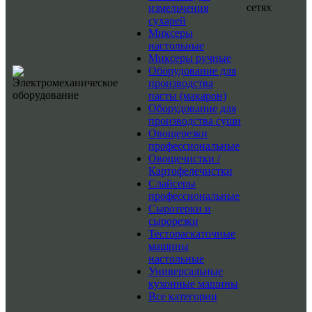
сетях
измельчения
сухарей
Миксеры
настольные
Миксеры ручные
Оборудование для
производства
пасты (макарон)
Оборудование для
производства суши
Овощерезки
профессиональные
Овощечистки /
Картофелечистки
Слайсеры
профессиональные
Сыротерки и
сырорезки
Тестораскаточные
машины
настольные
Универсальные
кухонные машины
Все категории