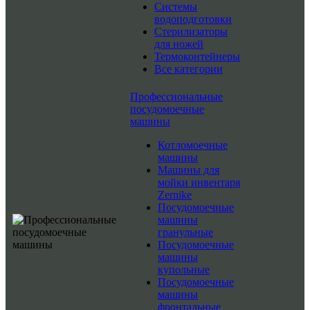
Системы
водоподготовки
Стерилизаторы
для ножей
Термоконтейнеры
Все категории
Профессиональные
посудомоечные
машины
Котломоечные
машины
Машины для
мойки инвентаря
Zernike
Посудомоечные
машины
гранульные
Посудомоечные
машины
купольные
Посудомоечные
машины
фронтальные