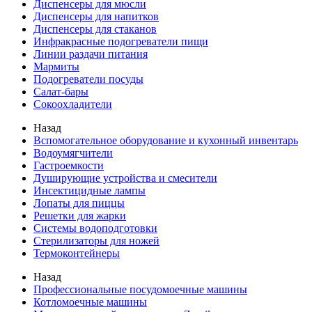
Диспенсеры для мюсли
Диспенсеры для напитков
Диспенсеры для стаканов
Инфракрасные подогреватели пищи
Линии раздачи питания
Мармиты
Подогреватели посуды
Салат-бары
Сокоохладители
Назад
Вспомогательное оборудование и кухонный инвентарь
Водоумягчители
Гастроемкости
Душирующие устройства и смесители
Инсектицидные лампы
Лопаты для пиццы
Решетки для жарки
Системы водоподготовки
Стерилизаторы для ножей
Термоконтейнеры
Назад
Профессиональные посудомоечные машины
Котломоечные машины