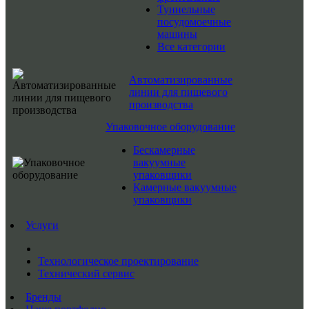
Туннельные
посудомоечные
машины
Все категории
Автоматизированные
линии для пищевого
производства
Упаковочное оборудование
Бескамерные
вакуумные
упаковщики
Камерные вакуумные
упаковщики
Услуги
Технологическое проектирование
Технический сервис
Бренды