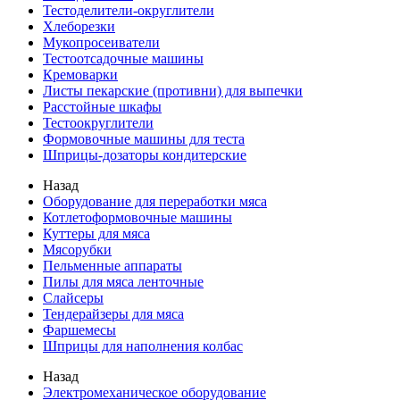
Тестоделители-округлители
Хлеборезки
Мукопросеиватели
Тестоотсадочные машины
Кремоварки
Листы пекарские (противни) для выпечки
Расстойные шкафы
Тестоокруглители
Формовочные машины для теста
Шприцы-дозаторы кондитерские
Назад
Оборудование для переработки мяса
Котлетоформовочные машины
Куттеры для мяса
Мясорубки
Пельменные аппараты
Пилы для мяса ленточные
Слайсеры
Тендерайзеры для мяса
Фаршемесы
Шприцы для наполнения колбас
Назад
Электромеханическое оборудование