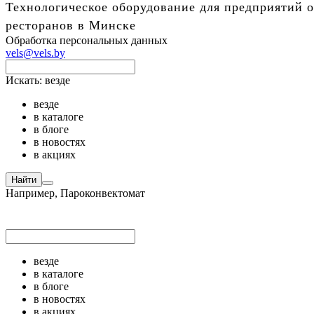
Технологическое оборудование для предприятий о
ресторанов в Минске
Обработка персональных данных
vels@vels.by
Искать:
везде
везде
в каталоге
в блоге
в новостях
в акциях
Найти
Например,
Пароконвектомат
везде
в каталоге
в блоге
в новостях
в акциях