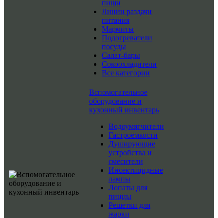
пищи
Линии раздачи
питания
Мармиты
Подогреватели
посуды
Салат-бары
Сокоохладители
Все категории
Вспомогательное
оборудование и
кухонный инвентарь
Водоумягчители
Гастроемкости
Душирующие
устройства и
смесители
Инсектицидные
лампы
Лопаты для
пиццы
Решетки для
жарки