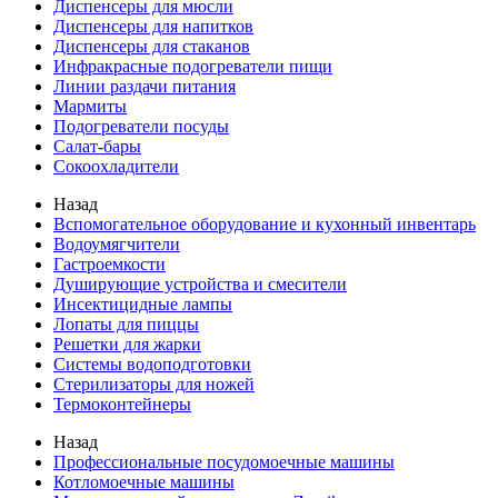
Диспенсеры для мюсли
Диспенсеры для напитков
Диспенсеры для стаканов
Инфракрасные подогреватели пищи
Линии раздачи питания
Мармиты
Подогреватели посуды
Салат-бары
Сокоохладители
Назад
Вспомогательное оборудование и кухонный инвентарь
Водоумягчители
Гастроемкости
Душирующие устройства и смесители
Инсектицидные лампы
Лопаты для пиццы
Решетки для жарки
Системы водоподготовки
Стерилизаторы для ножей
Термоконтейнеры
Назад
Профессиональные посудомоечные машины
Котломоечные машины