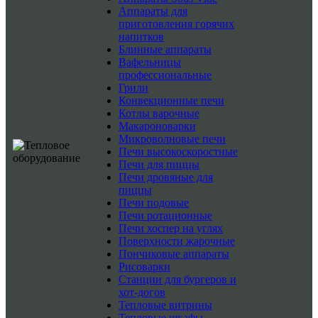
Аппараты для
приготовления горячих
напитков
Блинные аппараты
Вафельницы
профессиональные
Грили
Конвекционные печи
Котлы варочные
Макароноварки
Микроволновые печи
Печи высокоскоростные
Печи для пиццы
Печи дровяные для
пиццы
Печи подовые
Печи ротационные
Печи хоспер на углях
Поверхности жарочные
Пончиковые аппараты
Рисоварки
Станции для бургеров и
хот-догов
Тепловые витрины
Тепловые шкафы