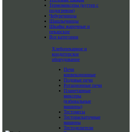
Термомиксеры (куттер с
подогревом)
Чебуречницы
Шашлычницы
Шкафы жарочные и
пекарские
Все категории
Хлебопекарное и
кондитерское
оборудование
Печи
конвекционные
Подовые печи
Ротационные печи
Планетарные
миксеры
(взбивальные
машины)
Тестомесы
Тестораскаточные
машины
Тестоделители