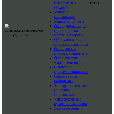
сетях
измельчения
сухарей
Миксеры
настольные
Миксеры ручные
Оборудование для
производства
пасты (макарон)
Оборудование для
производства суши
Овощерезки
профессиональные
Овощечистки /
Картофелечистки
Слайсеры
профессиональные
Сыротерки и
сырорезки
Тестораскаточные
машины
настольные
Универсальные
кухонные машины
Все категории