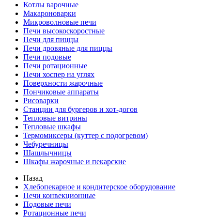
Котлы варочные
Макароноварки
Микроволновые печи
Печи высокоскоростные
Печи для пиццы
Печи дровяные для пиццы
Печи подовые
Печи ротационные
Печи хоспер на углях
Поверхности жарочные
Пончиковые аппараты
Рисоварки
Станции для бургеров и хот-догов
Тепловые витрины
Тепловые шкафы
Термомиксеры (куттер с подогревом)
Чебуречницы
Шашлычницы
Шкафы жарочные и пекарские
Назад
Хлебопекарное и кондитерское оборудование
Печи конвекционные
Подовые печи
Ротационные печи