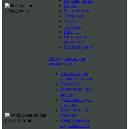
Подтоварники
Полки
Рукомойники
Стеллажи
Столы
Тележки
Шкафы
Шпильки для
противней
Все категории
Оборудование для
раздачи пищи
Аппараты для
горячих напитков
Граниторы
Диспенсеры для
мюсли
Диспенсеры для
напитков
Диспенсеры для
стаканов
Инфракрасные
подогреватели