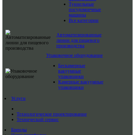
Туннельные
посудомоечные
машины
Все категории
Автоматизированные
линии для пищевого
производства
Упаковочное оборудование
Бескамерные
вакуумные
упаковщики
Камерные вакуумные
упаковщики
Услуги
Технологическое проектирование
Технический сервис
Бренды