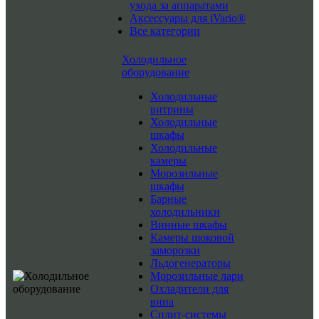
ухода за аппаратами
Аксессуары для iVario®
Все категории
Холодильное
оборудование
Холодильные
витрины
Холодильные
шкафы
Холодильные
камеры
Морозильные
шкафы
Барные
холодильники
Винные шкафы
Камеры шоковой
заморозки
Льдогенераторы
Морозильные лари
Охладители для
вина
Сплит-системы