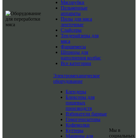
Мясорубки
Пельменные
аппараты
Пилы для мяса
ленточные
Слайсеры
Тендерайзеры для
мяса
Фаршемесы
Шприцы для
наполнения колбас
Все категории
Электромеханическое
оборудование
Блендеры
Бликсеры для
пищевых
производств
Взбиватели барные
Гомогенизаторы
Кофемолки
Мы в
Куттеры
социальных
Машины для