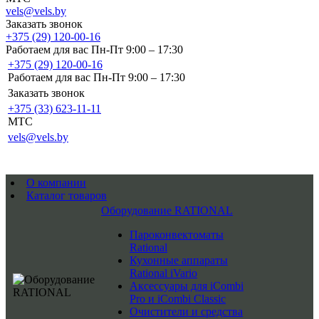
vels@vels.by
Заказать звонок
+375 (29) 120-00-16
Работаем для вас Пн-Пт 9:00 – 17:30
+375 (29) 120-00-16
Работаем для вас Пн-Пт 9:00 – 17:30
Заказать звонок
+375 (33) 623-11-11
MTC
vels@vels.by
О компании
Каталог товаров
Оборудование RATIONAL
Пароконвектоматы
Rational
Кухонные аппараты
Rational iVario
Аксессуары для iCombi
Pro и iCombi Classic
Очистители и средства