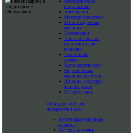
Тестоделители-
округлители
Хлеборезки
Мукопросеиватели
Тестоотсадочные
машины
Кремоварки
Листы пекарские
(противни) для
выпечки
Расстойные
шкафы
Тестоокруглители
Формовочные
машины для теста
Шприцы-дозаторы
кондитерские
Все категории
Оборудование для
переработки мяса
Котлетоформовочные
машины
Куттеры для мяса