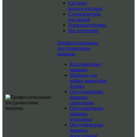
Системы
водоподготовки
Стерилизаторы
для ножей
Термоконтейнеры
Все категории
Профессиональные
посудомоечные
машины
Котломоечные
машины
Машины для
мойки инвентаря
Zernike
Посудомоечные
машины
гранульные
Посудомоечные
машины
купольные
Посудомоечные
машины
фронтальные