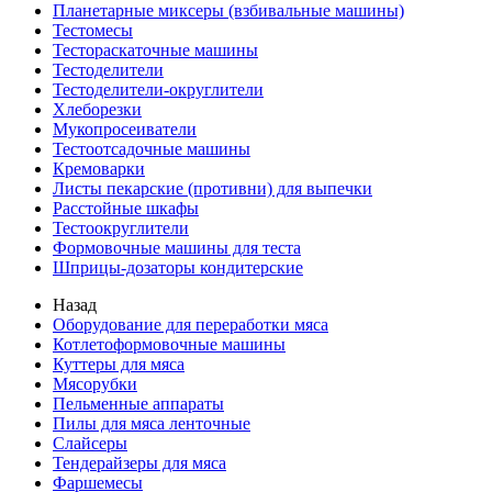
Планетарные миксеры (взбивальные машины)
Тестомесы
Тестораскаточные машины
Тестоделители
Тестоделители-округлители
Хлеборезки
Мукопросеиватели
Тестоотсадочные машины
Кремоварки
Листы пекарские (противни) для выпечки
Расстойные шкафы
Тестоокруглители
Формовочные машины для теста
Шприцы-дозаторы кондитерские
Назад
Оборудование для переработки мяса
Котлетоформовочные машины
Куттеры для мяса
Мясорубки
Пельменные аппараты
Пилы для мяса ленточные
Слайсеры
Тендерайзеры для мяса
Фаршемесы