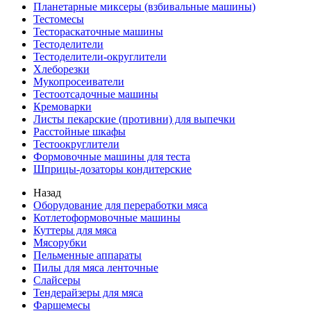
Планетарные миксеры (взбивальные машины)
Тестомесы
Тестораскаточные машины
Тестоделители
Тестоделители-округлители
Хлеборезки
Мукопросеиватели
Тестоотсадочные машины
Кремоварки
Листы пекарские (противни) для выпечки
Расстойные шкафы
Тестоокруглители
Формовочные машины для теста
Шприцы-дозаторы кондитерские
Назад
Оборудование для переработки мяса
Котлетоформовочные машины
Куттеры для мяса
Мясорубки
Пельменные аппараты
Пилы для мяса ленточные
Слайсеры
Тендерайзеры для мяса
Фаршемесы