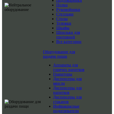
Подтоварники
Полки
Рукомойники
Стеллажи
Столы
Тележки
Шкафы
Шпильки для
противней
Все категории
Оборудование для
раздачи пищи
Аппараты для
горячих напитков
Граниторы
Диспенсеры для
мюсли
Диспенсеры для
напитков
Диспенсеры для
стаканов
Инфракрасные
подогреватели