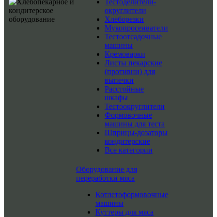
Тестоделители-
округлители
Хлеборезки
Мукопросеиватели
Тестоотсадочные
машины
Кремоварки
Листы пекарские
(противни) для
выпечки
Расстойные
шкафы
Тестоокруглители
Формовочные
машины для теста
Шприцы-дозаторы
кондитерские
Все категории
Оборудование для
переработки мяса
Котлетоформовочные
машины
Куттеры для мяса