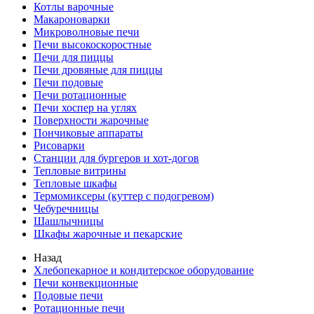
Котлы варочные
Макароноварки
Микроволновые печи
Печи высокоскоростные
Печи для пиццы
Печи дровяные для пиццы
Печи подовые
Печи ротационные
Печи хоспер на углях
Поверхности жарочные
Пончиковые аппараты
Рисоварки
Станции для бургеров и хот-догов
Тепловые витрины
Тепловые шкафы
Термомиксеры (куттер с подогревом)
Чебуречницы
Шашлычницы
Шкафы жарочные и пекарские
Назад
Хлебопекарное и кондитерское оборудование
Печи конвекционные
Подовые печи
Ротационные печи