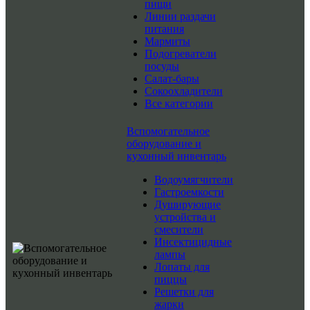
пищи
Линии раздачи
питания
Мармиты
Подогреватели
посуды
Салат-бары
Сокоохладители
Все категории
Вспомогательное
оборудование и
кухонный инвентарь
Водоумягчители
Гастроемкости
Душирующие
устройства и
смесители
Инсектицидные
лампы
Лопаты для
пиццы
Решетки для
жарки