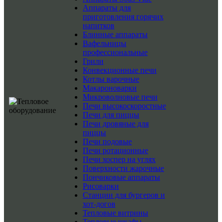
Аппараты для
приготовления горячих
напитков
Блинные аппараты
Вафельницы
профессиональные
Грили
Конвекционные печи
Котлы варочные
Макароноварки
Микроволновые печи
Печи высокоскоростные
Печи для пиццы
Печи дровяные для
пиццы
Печи подовые
Печи ротационные
Печи хоспер на углях
Поверхности жарочные
Пончиковые аппараты
Рисоварки
Станции для бургеров и
хот-догов
Тепловые витрины
Тепловые шкафы