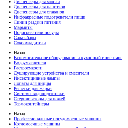
Диспенсеры для мюсли
Диспенсеры для напитков
Диспенсеры для стаканов
Инфракрасные подогреватели пищи
Линии раздачи питания
Мармиты
Подогреватели посуды
Салат-бары
Сокоохладители
Назад
Вспомогательное оборудование и кухонный инвентарь
Водоумягчители
Гастроемкости
Душирующие устройства и смесители
Инсектицидные лампы
Лопаты для пиццы
Решетки для жарки
Системы водоподготовки
Стерилизаторы для ножей
Термоконтейнеры
Назад
Профессиональные посудомоечные машины
Котломоечные машины