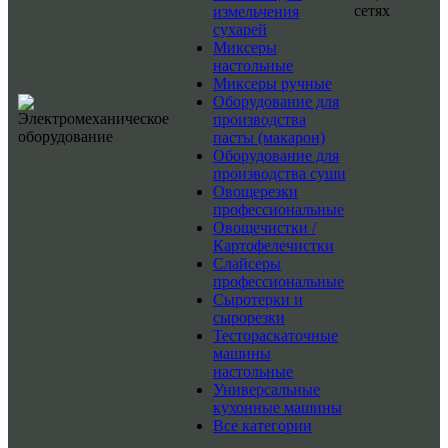
сетях
измельчения
сухарей
Миксеры
настольные
Миксеры ручные
Оборудование для
производства
пасты (макарон)
Оборудование для
производства суши
Овощерезки
профессиональные
Овощечистки /
Картофелечистки
Слайсеры
профессиональные
Сыротерки и
сырорезки
Тестораскаточные
машины
настольные
Универсальные
кухонные машины
Все категории