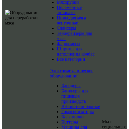
Мясорубки
Пельменные
аппараты
Пилы для мяса
ленточные
Слайсеры
Тендерайзеры для
мяса
Фаршемесы
Шприцы для
наполнения колбас
Все категории
Электромеханическое
оборудование
Блендеры
Бликсеры для
пищевых
производств
Взбиватели барные
Гомогенизаторы
Кофемолки
Мы в
Куттеры
социальных
Машины для