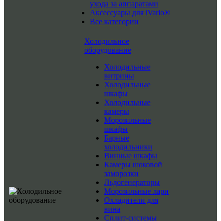
ухода за аппаратами
Аксессуары для iVario®
Все категории
Холодильное
оборудование
Холодильные
витрины
Холодильные
шкафы
Холодильные
камеры
Морозильные
шкафы
Барные
холодильники
Винные шкафы
Камеры шоковой
заморозки
Льдогенераторы
Морозильные лари
Охладители для
вина
Сплит-системы