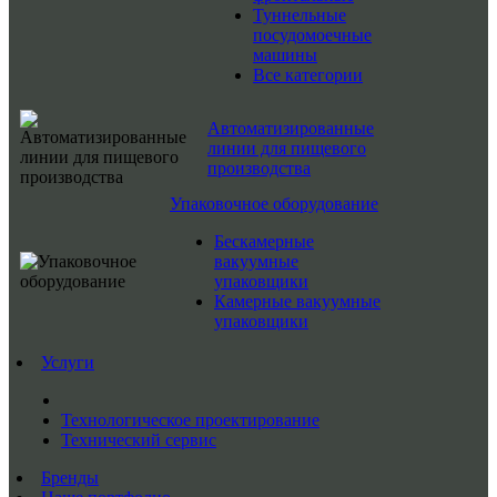
Туннельные
посудомоечные
машины
Все категории
Автоматизированные
линии для пищевого
производства
Упаковочное оборудование
Бескамерные
вакуумные
упаковщики
Камерные вакуумные
упаковщики
Услуги
Технологическое проектирование
Технический сервис
Бренды