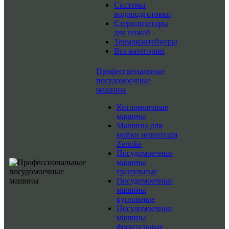
Системы
водоподготовки
Стерилизаторы
для ножей
Термоконтейнеры
Все категории
Профессиональные
посудомоечные
машины
Котломоечные
машины
Машины для
мойки инвентаря
Zernike
Посудомоечные
машины
гранульные
Посудомоечные
машины
купольные
Посудомоечные
машины
фронтальные