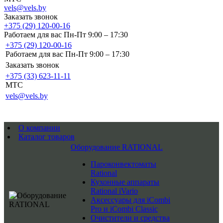
vels@vels.by
Заказать звонок
+375 (29) 120-00-16
Работаем для вас Пн-Пт 9:00 – 17:30
+375 (29) 120-00-16
Работаем для вас Пн-Пт 9:00 – 17:30
Заказать звонок
+375 (33) 623-11-11
MTC
vels@vels.by
О компании
Каталог товаров
Оборудование RATIONAL
Пароконвектоматы
Rational
Кухонные аппараты
Rational iVario
Аксессуары для iCombi
Pro и iCombi Classic
Очистители и средства