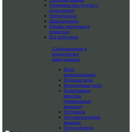
Термомиксеры (куттер с
подогревом)
Чебуречницы
Шашлычницы
Шкафы жарочные и
пекарские
Все категории
Хлебопекарное и
кондитерское
оборудование
Печи
конвекционные
Подовые печи
Ротационные печи
Планетарные
миксеры
(взбивальные
машины)
Тестомесы
Тестораскаточные
машины
Тестоделители