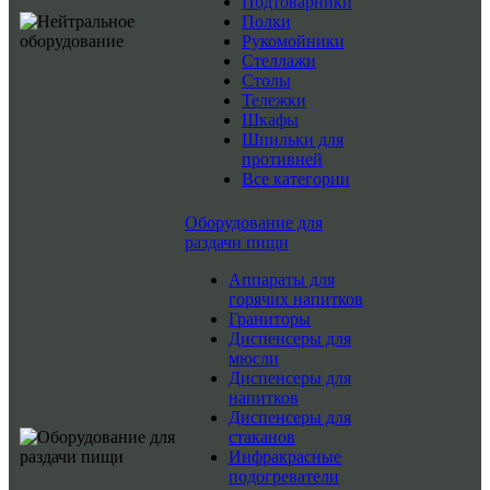
Подтоварники
Полки
Рукомойники
Стеллажи
Столы
Тележки
Шкафы
Шпильки для
противней
Все категории
Оборудование для
раздачи пищи
Аппараты для
горячих напитков
Граниторы
Диспенсеры для
мюсли
Диспенсеры для
напитков
Диспенсеры для
стаканов
Инфракрасные
подогреватели