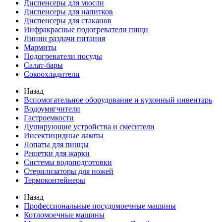
Диспенсеры для мюсли
Диспенсеры для напитков
Диспенсеры для стаканов
Инфракрасные подогреватели пищи
Линии раздачи питания
Мармиты
Подогреватели посуды
Салат-бары
Сокоохладители
Назад
Вспомогательное оборудование и кухонный инвентарь
Водоумягчители
Гастроемкости
Душирующие устройства и смесители
Инсектицидные лампы
Лопаты для пиццы
Решетки для жарки
Системы водоподготовки
Стерилизаторы для ножей
Термоконтейнеры
Назад
Профессиональные посудомоечные машины
Котломоечные машины