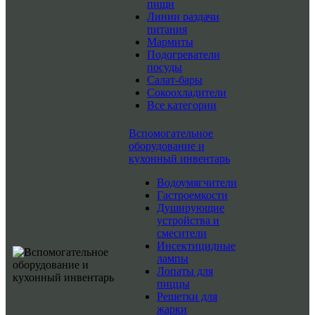
пищи
Линии раздачи
питания
Мармиты
Подогреватели
посуды
Салат-бары
Сокоохладители
Все категории
Вспомогательное
оборудование и
кухонный инвентарь
Водоумягчители
Гастроемкости
Душирующие
устройства и
смесители
Инсектицидные
лампы
Лопаты для
пиццы
Решетки для
жарки