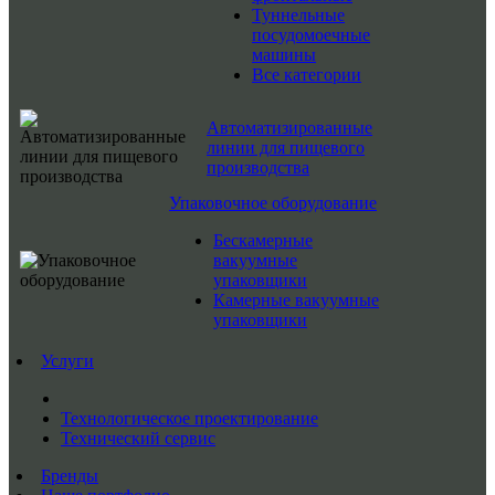
Туннельные
посудомоечные
машины
Все категории
Автоматизированные
линии для пищевого
производства
Упаковочное оборудование
Бескамерные
вакуумные
упаковщики
Камерные вакуумные
упаковщики
Услуги
Технологическое проектирование
Технический сервис
Бренды