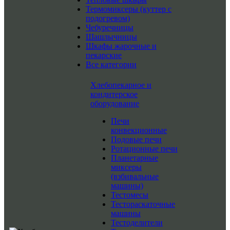
Термомиксеры (куттер с
подогревом)
Чебуречницы
Шашлычницы
Шкафы жарочные и
пекарские
Все категории
Хлебопекарное и
кондитерское
оборудование
Печи
конвекционные
Подовые печи
Ротационные печи
Планетарные
миксеры
(взбивальные
машины)
Тестомесы
Тестораскаточные
машины
Тестоделители