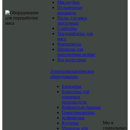
Мясорубки
Пельменные
аппараты
Пилы для мяса
ленточные
Слайсеры
Тендерайзеры для
мяса
Фаршемесы
Шприцы для
наполнения колбас
Все категории
Электромеханическое
оборудование
Блендеры
Бликсеры для
пищевых
производств
Взбиватели барные
Гомогенизаторы
Кофемолки
Мы в
Куттеры
социальных
Машины для