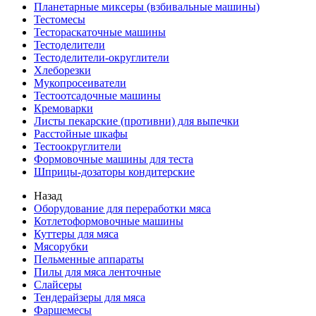
Планетарные миксеры (взбивальные машины)
Тестомесы
Тестораскаточные машины
Тестоделители
Тестоделители-округлители
Хлеборезки
Мукопросеиватели
Тестоотсадочные машины
Кремоварки
Листы пекарские (противни) для выпечки
Расстойные шкафы
Тестоокруглители
Формовочные машины для теста
Шприцы-дозаторы кондитерские
Назад
Оборудование для переработки мяса
Котлетоформовочные машины
Куттеры для мяса
Мясорубки
Пельменные аппараты
Пилы для мяса ленточные
Слайсеры
Тендерайзеры для мяса
Фаршемесы