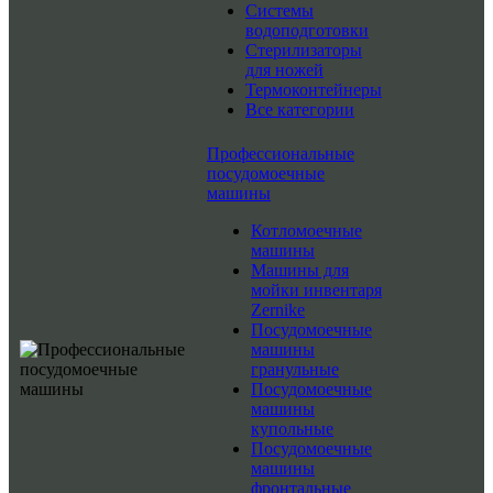
Системы
водоподготовки
Стерилизаторы
для ножей
Термоконтейнеры
Все категории
Профессиональные
посудомоечные
машины
Котломоечные
машины
Машины для
мойки инвентаря
Zernike
Посудомоечные
машины
гранульные
Посудомоечные
машины
купольные
Посудомоечные
машины
фронтальные