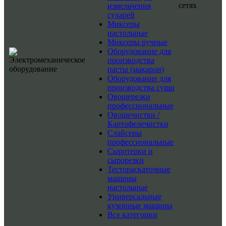
сетях
измельчения
сухарей
Миксеры
настольные
Миксеры ручные
Оборудование для
производства
пасты (макарон)
Оборудование для
производства суши
Овощерезки
профессиональные
Овощечистки /
Картофелечистки
Слайсеры
профессиональные
Сыротерки и
сырорезки
Тестораскаточные
машины
настольные
Универсальные
кухонные машины
Все категории