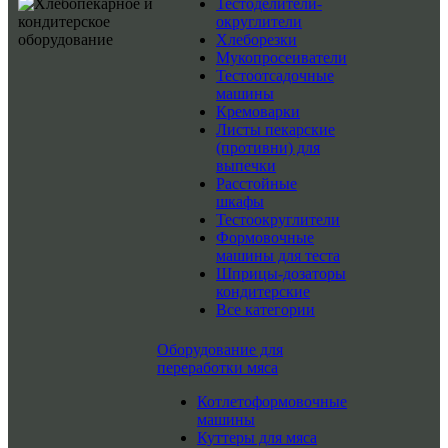
Тестоделители-
округлители
Хлеборезки
Мукопросеиватели
Тестоотсадочные
машины
Кремоварки
Листы пекарские
(противни) для
выпечки
Расстойные
шкафы
Тестоокруглители
Формовочные
машины для теста
Шприцы-дозаторы
кондитерские
Все категории
Оборудование для
переработки мяса
Котлетоформовочные
машины
Куттеры для мяса