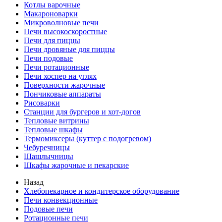
Котлы варочные
Макароноварки
Микроволновые печи
Печи высокоскоростные
Печи для пиццы
Печи дровяные для пиццы
Печи подовые
Печи ротационные
Печи хоспер на углях
Поверхности жарочные
Пончиковые аппараты
Рисоварки
Станции для бургеров и хот-догов
Тепловые витрины
Тепловые шкафы
Термомиксеры (куттер с подогревом)
Чебуречницы
Шашлычницы
Шкафы жарочные и пекарские
Назад
Хлебопекарное и кондитерское оборудование
Печи конвекционные
Подовые печи
Ротационные печи