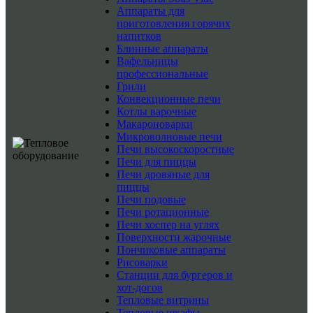
Аппараты для
приготовления горячих
напитков
Блинные аппараты
Вафельницы
профессиональные
Грили
Конвекционные печи
Котлы варочные
Макароноварки
Микроволновые печи
Печи высокоскоростные
Печи для пиццы
Печи дровяные для
пиццы
Печи подовые
Печи ротационные
Печи хоспер на углях
Поверхности жарочные
Пончиковые аппараты
Рисоварки
Станции для бургеров и
хот-догов
Тепловые витрины
Тепловые шкафы