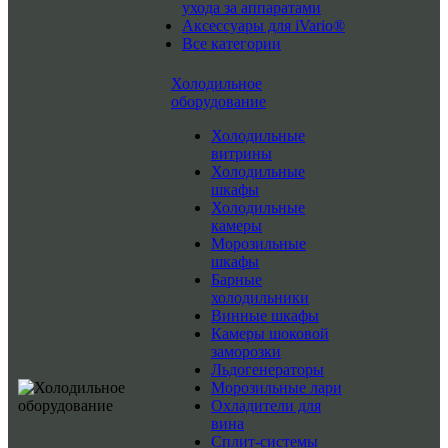
ухода за аппаратами
Аксессуары для iVario®
Все категории
Холодильное
оборудование
Холодильные
витрины
Холодильные
шкафы
Холодильные
камеры
Морозильные
шкафы
Барные
холодильники
Винные шкафы
Камеры шоковой
заморозки
Льдогенераторы
Морозильные лари
Охладители для
вина
Сплит-системы