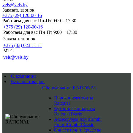
vels@vels.by
Заказать звонок
+375 (29) 120-00-16
Работаем для вас Пн-Пт 9:00 – 17:30
+375 (29) 120-00-16
Работаем для вас Пн-Пт 9:00 – 17:30
Заказать звонок
+375 (33) 623-11-11
MTC
vels@vels.by
О компании
Каталог товаров
Оборудование RATIONAL
Пароконвектоматы
Rational
Кухонные аппараты
Rational iVario
Аксессуары для iCombi
Pro и iCombi Classic
Очистители и средства