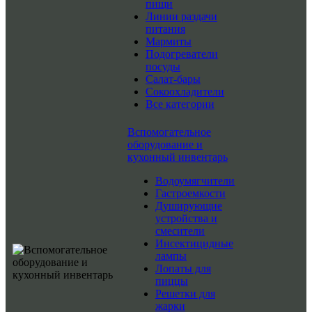
пищи
Линии раздачи
питания
Мармиты
Подогреватели
посуды
Салат-бары
Сокоохладители
Все категории
Вспомогательное
оборудование и
кухонный инвентарь
Водоумягчители
Гастроемкости
Душирующие
устройства и
смесители
Инсектицидные
лампы
Лопаты для
пиццы
Решетки для
жарки