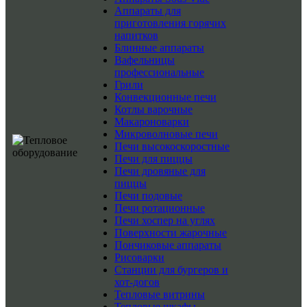
Аппараты для
приготовления горячих
напитков
Блинные аппараты
Вафельницы
профессиональные
Грили
Конвекционные печи
Котлы варочные
Макароноварки
Микроволновые печи
Печи высокоскоростные
Печи для пиццы
Печи дровяные для
пиццы
Печи подовые
Печи ротационные
Печи хоспер на углях
Поверхности жарочные
Пончиковые аппараты
Рисоварки
Станции для бургеров и
хот-догов
Тепловые витрины
Тепловые шкафы