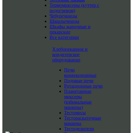
Термомиксеры (куттер с
подогревом)
Чебуречницы
Шашлычницы
Шкафы жарочные и
пекарские
Все категории
Хлебопекарное и
кондитерское
оборудование
Печи
конвекционные
Подовые печи
Ротационные печи
Планетарные
миксеры
(взбивальные
машины)
Тестомесы
Тестораскаточные
машины
Тестоделители