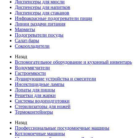
Диспенсеры для мюсли
Диспенсеры для напитков
Диспенсеры для стаканов
Инфракрасные подогреватели пищи
Линии раздачи питания
Мармиты
Подогреватели посуды
Салат-бары
Сокоохладители
Назад
Вспомогательное оборудование и кухонный инвентарь
Водоумягчители
Гастроемкости
Душирующие устройства и смесители
Инсектицидные лампы
Лопаты для пиццы
Решетки для жарки
Системы водоподготовки
Стерилизаторы для ножей
Термоконтейнеры
Назад
Профессиональные посудомоечные машины
Котломоечные машины