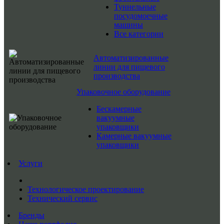
Туннельные
посудомоечные
машины
Все категории
Автоматизированные
линии для пищевого
производства
Упаковочное оборудование
Бескамерные
вакуумные
упаковщики
Камерные вакуумные
упаковщики
Услуги
Технологическое проектирование
Технический сервис
Бренды