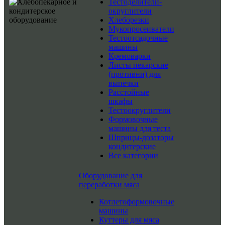
Тестоделители-
округлители
Хлеборезки
Мукопросеиватели
Тестоотсадочные
машины
Кремоварки
Листы пекарские
(противни) для
выпечки
Расстойные
шкафы
Тестоокруглители
Формовочные
машины для теста
Шприцы-дозаторы
кондитерские
Все категории
Оборудование для
переработки мяса
Котлетоформовочные
машины
Куттеры для мяса