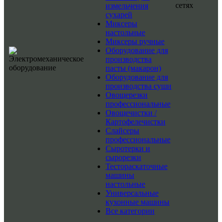
сетях
измельчения
сухарей
Миксеры
настольные
Миксеры ручные
Оборудование для
производства
пасты (макарон)
Оборудование для
производства суши
Овощерезки
профессиональные
Овощечистки /
Картофелечистки
Слайсеры
профессиональные
Сыротерки и
сырорезки
Тестораскаточные
машины
настольные
Универсальные
кухонные машины
Все категории