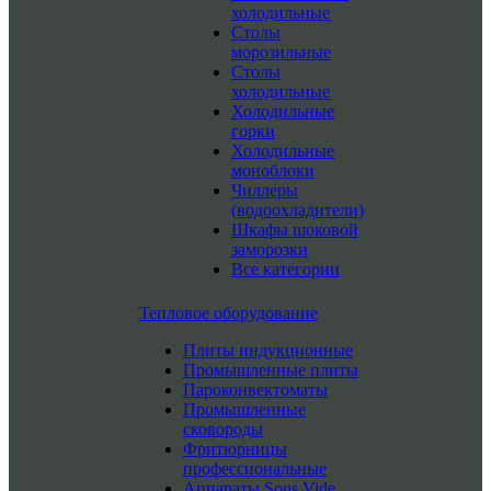
холодильные
Столы
морозильные
Столы
холодильные
Холодильные
горки
Холодильные
моноблоки
Чиллеры
(водоохладители)
Шкафы шоковой
заморозки
Все категории
Тепловое оборудование
Плиты индукционные
Промышленные плиты
Пароконвектоматы
Промышленные
сковороды
Фритюрницы
профессиональные
Аппараты Sous Vide