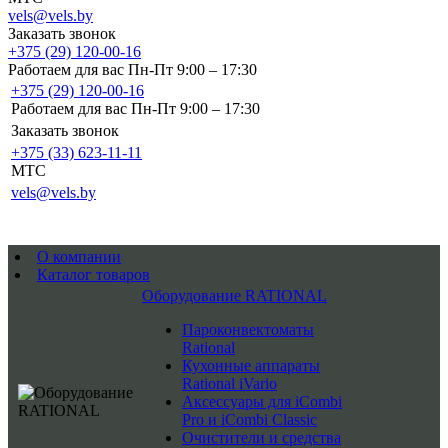
vels@vels.by
Заказать звонок
+375 (29) 120-00-16
Работаем для вас Пн-Пт 9:00 – 17:30
+375 (29) 120-00-16
Работаем для вас Пн-Пт 9:00 – 17:30
Заказать звонок
+375 (33) 623-11-11
MTC
vels@vels.by
О компании
Каталог товаров
Оборудование RATIONAL
Пароконвектоматы
Rational
Кухонные аппараты
Rational iVario
Аксессуары для iCombi
Pro и iCombi Classic
Очистители и средства