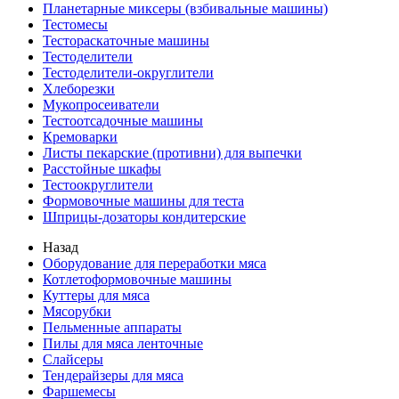
Планетарные миксеры (взбивальные машины)
Тестомесы
Тестораскаточные машины
Тестоделители
Тестоделители-округлители
Хлеборезки
Мукопросеиватели
Тестоотсадочные машины
Кремоварки
Листы пекарские (противни) для выпечки
Расстойные шкафы
Тестоокруглители
Формовочные машины для теста
Шприцы-дозаторы кондитерские
Назад
Оборудование для переработки мяса
Котлетоформовочные машины
Куттеры для мяса
Мясорубки
Пельменные аппараты
Пилы для мяса ленточные
Слайсеры
Тендерайзеры для мяса
Фаршемесы