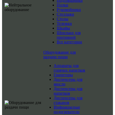
Подтоварники
Полки
Рукомойники
Стеллажи
Столы
Тележки
Шкафы
Шпильки для
противней
Все категории
Оборудование для
раздачи пищи
Аппараты для
горячих напитков
Граниторы
Диспенсеры для
мюсли
Диспенсеры для
напитков
Диспенсеры для
стаканов
Инфракрасные
подогреватели