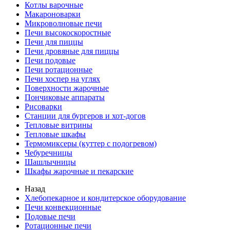
Котлы варочные
Макароноварки
Микроволновые печи
Печи высокоскоростные
Печи для пиццы
Печи дровяные для пиццы
Печи подовые
Печи ротационные
Печи хоспер на углях
Поверхности жарочные
Пончиковые аппараты
Рисоварки
Станции для бургеров и хот-догов
Тепловые витрины
Тепловые шкафы
Термомиксеры (куттер с подогревом)
Чебуречницы
Шашлычницы
Шкафы жарочные и пекарские
Назад
Хлебопекарное и кондитерское оборудование
Печи конвекционные
Подовые печи
Ротационные печи