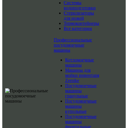
Системы
водоподготовки
Стерилизаторы
для ножей
Термоконтейнеры
Все категории
Профессиональные
посудомоечные
машины
Котломоечные
машины
Машины для
мойки инвентаря
Zernike
Посудомоечные
машины
гранульные
Посудомоечные
машины
купольные
Посудомоечные
машины
фронтальные