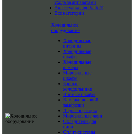
ухода за аппаратами
Аксессуары для iVario®
Все категории
Холодильное
оборудование
Холодильные
витрины
Холодильные
шкафы
Холодильные
камеры
Морозильные
шкафы
Барные
холодильники
Винные шкафы
Камеры шоковой
заморозки
Льдогенераторы
Морозильные лари
Охладители для
вина
Сплит-системы