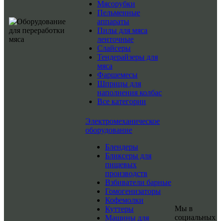
Мясорубки
Пельменные
аппараты
Пилы для мяса
ленточные
Слайсеры
Тендерайзеры для
мяса
Фаршемесы
Шприцы для
наполнения колбас
Все категории
Электромеханическое
оборудование
Блендеры
Бликсеры для
пищевых
производств
Взбиватели барные
Гомогенизаторы
Кофемолки
Мы в
Куттеры
социальных
Машины для