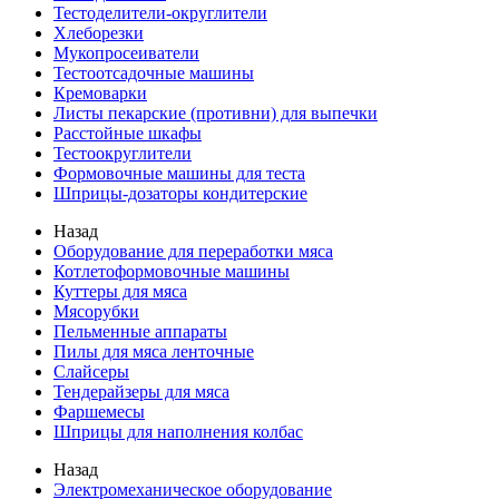
Тестоделители-округлители
Хлеборезки
Мукопросеиватели
Тестоотсадочные машины
Кремоварки
Листы пекарские (противни) для выпечки
Расстойные шкафы
Тестоокруглители
Формовочные машины для теста
Шприцы-дозаторы кондитерские
Назад
Оборудование для переработки мяса
Котлетоформовочные машины
Куттеры для мяса
Мясорубки
Пельменные аппараты
Пилы для мяса ленточные
Слайсеры
Тендерайзеры для мяса
Фаршемесы
Шприцы для наполнения колбас
Назад
Электромеханическое оборудование