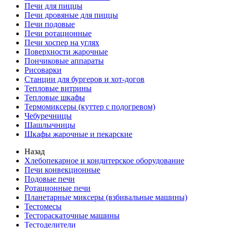
Печи для пиццы
Печи дровяные для пиццы
Печи подовые
Печи ротационные
Печи хоспер на углях
Поверхности жарочные
Пончиковые аппараты
Рисоварки
Станции для бургеров и хот-догов
Тепловые витрины
Тепловые шкафы
Термомиксеры (куттер с подогревом)
Чебуречницы
Шашлычницы
Шкафы жарочные и пекарские
Назад
Хлебопекарное и кондитерское оборудование
Печи конвекционные
Подовые печи
Ротационные печи
Планетарные миксеры (взбивальные машины)
Тестомесы
Тестораскаточные машины
Тестоделители