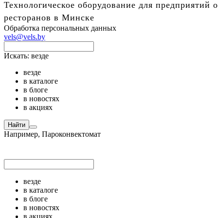
Технологическое оборудование для предприятий о
ресторанов в Минске
Обработка персональных данных
vels@vels.by
Искать:
везде
везде
в каталоге
в блоге
в новостях
в акциях
Найти
Например,
Пароконвектомат
везде
в каталоге
в блоге
в новостях
в акциях