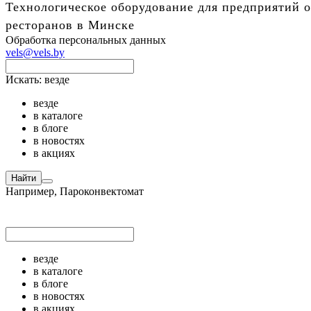
Технологическое оборудование для предприятий о
ресторанов в Минске
Обработка персональных данных
vels@vels.by
Искать:
везде
везде
в каталоге
в блоге
в новостях
в акциях
Найти
Например,
Пароконвектомат
везде
в каталоге
в блоге
в новостях
в акциях