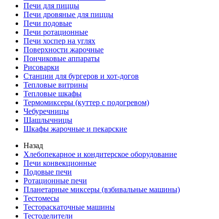
Печи для пиццы
Печи дровяные для пиццы
Печи подовые
Печи ротационные
Печи хоспер на углях
Поверхности жарочные
Пончиковые аппараты
Рисоварки
Станции для бургеров и хот-догов
Тепловые витрины
Тепловые шкафы
Термомиксеры (куттер с подогревом)
Чебуречницы
Шашлычницы
Шкафы жарочные и пекарские
Назад
Хлебопекарное и кондитерское оборудование
Печи конвекционные
Подовые печи
Ротационные печи
Планетарные миксеры (взбивальные машины)
Тестомесы
Тестораскаточные машины
Тестоделители