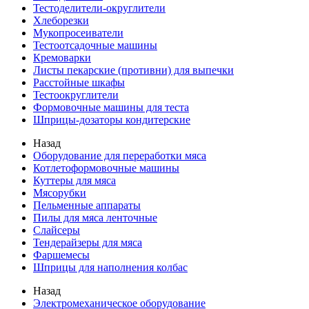
Тестоделители-округлители
Хлеборезки
Мукопросеиватели
Тестоотсадочные машины
Кремоварки
Листы пекарские (противни) для выпечки
Расстойные шкафы
Тестоокруглители
Формовочные машины для теста
Шприцы-дозаторы кондитерские
Назад
Оборудование для переработки мяса
Котлетоформовочные машины
Куттеры для мяса
Мясорубки
Пельменные аппараты
Пилы для мяса ленточные
Слайсеры
Тендерайзеры для мяса
Фаршемесы
Шприцы для наполнения колбас
Назад
Электромеханическое оборудование