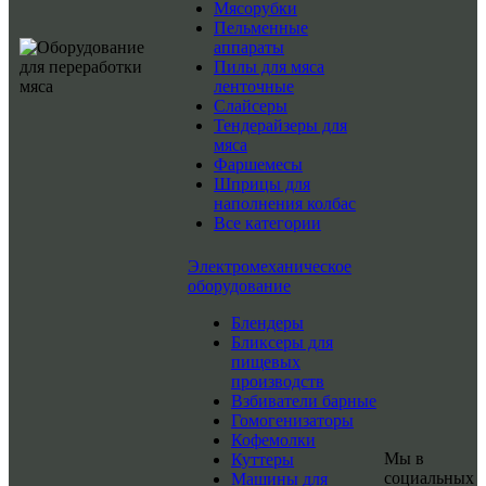
Мясорубки
Пельменные
аппараты
Пилы для мяса
ленточные
Слайсеры
Тендерайзеры для
мяса
Фаршемесы
Шприцы для
наполнения колбас
Все категории
Электромеханическое
оборудование
Блендеры
Бликсеры для
пищевых
производств
Взбиватели барные
Гомогенизаторы
Кофемолки
Мы в
Куттеры
социальных
Машины для