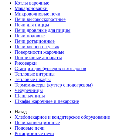
Котлы варочные
Макароноварки
Микроволновые печи
Печи высокоскоростные
Печи для пиццы
Печи дровяные для пиццы
Печи подовые
Печи ротационные
Печи хоспер на углях
Поверхности жарочные
Пончиковые аппараты
Рисоварки
Станции для бургеров и хот-догов
Тепловые витрины
Тепловые шкафы
Термомиксеры (куттер с подогревом)
Чебуречницы
Шашлычницы
Шкафы жарочные и пекарские
Назад
Хлебопекарное и кондитерское оборудование
Печи конвекционные
Подовые печи
Ротационные печи