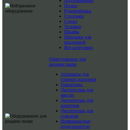
Подтоварники
Полки
Рукомойники
Стеллажи
Столы
Тележки
Шкафы
Шпильки для
противней
Все категории
Оборудование для
раздачи пищи
Аппараты для
горячих напитков
Граниторы
Диспенсеры для
мюсли
Диспенсеры для
напитков
Диспенсеры для
стаканов
Инфракрасные
подогреватели