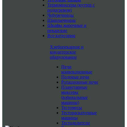
Термомиксеры (куттер с
подогревом)
Чебуречницы
Шашлычницы
Шкафы жарочные и
пекарские
Все категории
Хлебопекарное и
кондитерское
оборудование
Печи
конвекционные
Подовые печи
Ротационные печи
Планетарные
миксеры
(взбивальные
машины)
Тестомесы
Тестораскаточные
машины
Тестоделители