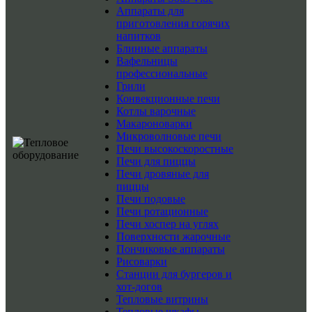
Аппараты для
приготовления горячих
напитков
Блинные аппараты
Вафельницы
профессиональные
Грили
Конвекционные печи
Котлы варочные
Макароноварки
Микроволновые печи
Печи высокоскоростные
Печи для пиццы
Печи дровяные для
пиццы
Печи подовые
Печи ротационные
Печи хоспер на углях
Поверхности жарочные
Пончиковые аппараты
Рисоварки
Станции для бургеров и
хот-догов
Тепловые витрины
Тепловые шкафы