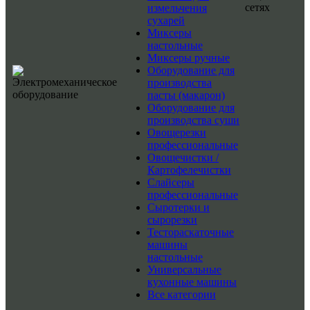
сетях
измельчения
сухарей
Миксеры
настольные
Миксеры ручные
Оборудование для
производства
пасты (макарон)
Оборудование для
производства суши
Овощерезки
профессиональные
Овощечистки /
Картофелечистки
Слайсеры
профессиональные
Сыротерки и
сырорезки
Тестораскаточные
машины
настольные
Универсальные
кухонные машины
Все категории