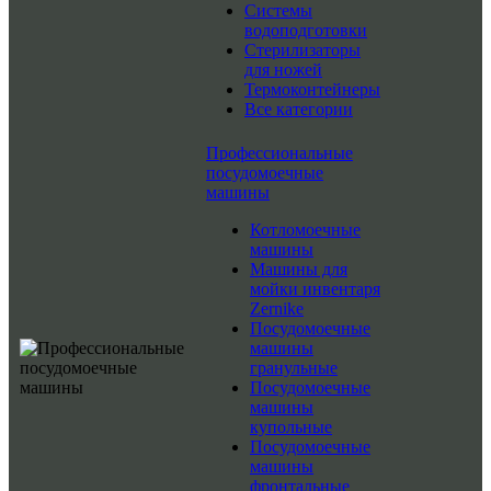
Системы
водоподготовки
Стерилизаторы
для ножей
Термоконтейнеры
Все категории
Профессиональные
посудомоечные
машины
Котломоечные
машины
Машины для
мойки инвентаря
Zernike
Посудомоечные
машины
гранульные
Посудомоечные
машины
купольные
Посудомоечные
машины
фронтальные