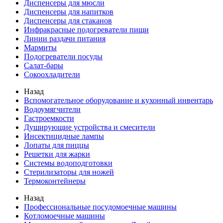
Диспенсеры для мюсли
Диспенсеры для напитков
Диспенсеры для стаканов
Инфракрасные подогреватели пищи
Линии раздачи питания
Мармиты
Подогреватели посуды
Салат-бары
Сокоохладители
Назад
Вспомогательное оборудование и кухонный инвентарь
Водоумягчители
Гастроемкости
Душирующие устройства и смесители
Инсектицидные лампы
Лопаты для пиццы
Решетки для жарки
Системы водоподготовки
Стерилизаторы для ножей
Термоконтейнеры
Назад
Профессиональные посудомоечные машины
Котломоечные машины