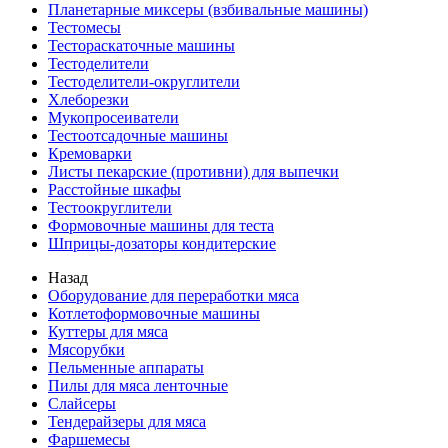
Планетарные миксеры (взбивальные машины)
Тестомесы
Тестораскаточные машины
Тестоделители
Тестоделители-округлители
Хлеборезки
Мукопросеиватели
Тестоотсадочные машины
Кремоварки
Листы пекарские (противни) для выпечки
Расстойные шкафы
Тестоокруглители
Формовочные машины для теста
Шприцы-дозаторы кондитерские
Назад
Оборудование для переработки мяса
Котлетоформовочные машины
Куттеры для мяса
Мясорубки
Пельменные аппараты
Пилы для мяса ленточные
Слайсеры
Тендерайзеры для мяса
Фаршемесы