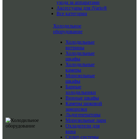
ухода за аппаратами
Аксессуары для iVario®
Все категории
Холодильное
оборудование
Холодильные
витрины
Холодильные
шкафы
Холодильные
камеры
Морозильные
шкафы
Барные
холодильники
Винные шкафы
Камеры шоковой
заморозки
Льдогенераторы
Морозильные лари
Охладители для
вина
Сплит-системы