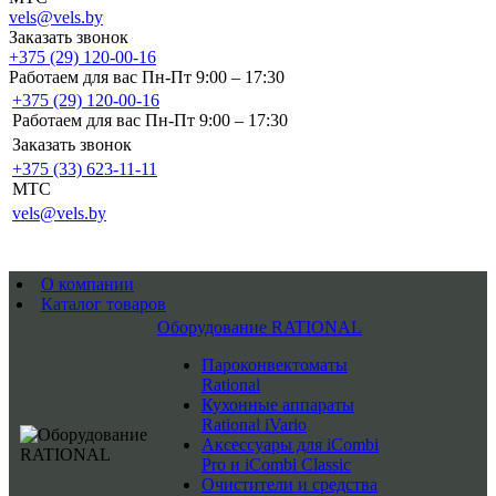
vels@vels.by
Заказать звонок
+375 (29) 120-00-16
Работаем для вас Пн-Пт 9:00 – 17:30
+375 (29) 120-00-16
Работаем для вас Пн-Пт 9:00 – 17:30
Заказать звонок
+375 (33) 623-11-11
MTC
vels@vels.by
О компании
Каталог товаров
Оборудование RATIONAL
Пароконвектоматы
Rational
Кухонные аппараты
Rational iVario
Аксессуары для iCombi
Pro и iCombi Classic
Очистители и средства