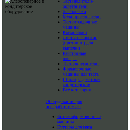
Тестоделители-
округлители
Хлеборезки
Мукопросеиватели
Тестоотсадочные
машины
Кремоварки
Листы пекарские
(противни) для
выпечки
Расстойные
шкафы
Тестоокруглители
Формовочные
машины для теста
Шприцы-дозаторы
кондитерские
Все категории
Оборудование для
переработки мяса
Котлетоформовочные
машины
Куттеры для мяса