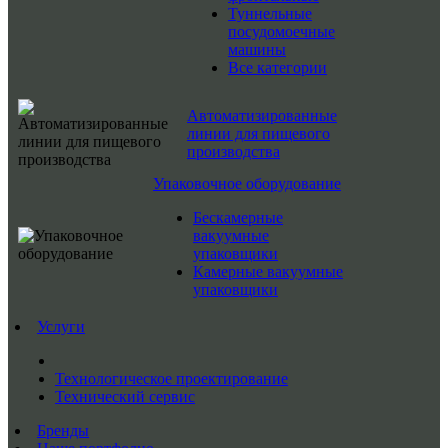
Туннельные
посудомоечные
машины
Все категории
Автоматизированные
линии для пищевого
производства
Упаковочное оборудование
Бескамерные
вакуумные
упаковщики
Камерные вакуумные
упаковщики
Услуги
Технологическое проектирование
Технический сервис
Бренды