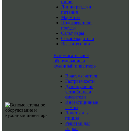
пищи
Линии раздачи
питания
Мармиты
Подогреватели
посуды
Салат-бары
Сокоохладители
Все категории
Вспомогательное
оборудование и
кухонный инвентарь
Водоумягчители
Гастроемкости
Душирующие
устройства и
смесители
Инсектицидные
лампы
Лопаты для
пиццы
Решетки для
жарки