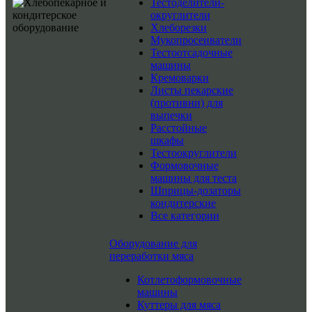
Тестоделители-
округлители
Хлеборезки
Мукопросеиватели
Тестоотсадочные
машины
Кремоварки
Листы пекарские
(противни) для
выпечки
Расстойные
шкафы
Тестоокруглители
Формовочные
машины для теста
Шприцы-дозаторы
кондитерские
Все категории
Оборудование для
переработки мяса
Котлетоформовочные
машины
Куттеры для мяса