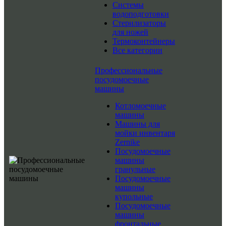
Системы
водоподготовки
Стерилизаторы
для ножей
Термоконтейнеры
Все категории
Профессиональные
посудомоечные
машины
Котломоечные
машины
Машины для
мойки инвентаря
Zernike
Посудомоечные
машины
гранульные
Посудомоечные
машины
купольные
Посудомоечные
машины
фронтальные