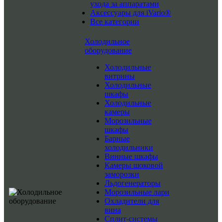
ухода за аппаратами
Аксессуары для iVario®
Все категории
Холодильное
оборудование
Холодильные
витрины
Холодильные
шкафы
Холодильные
камеры
Морозильные
шкафы
Барные
холодильники
Винные шкафы
Камеры шоковой
заморозки
Льдогенераторы
Морозильные лари
Охладители для
вина
Сплит-системы