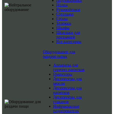
Подтоварники
Полки
Рукомойники
Стеллажи
Столы
Тележки
Шкафы
Шпильки для
противней
Все категории
Оборудование для
раздачи пищи
Аппараты для
горячих напитков
Граниторы
Диспенсеры для
мюсли
Диспенсеры для
напитков
Диспенсеры для
стаканов
Инфракрасные
подогреватели