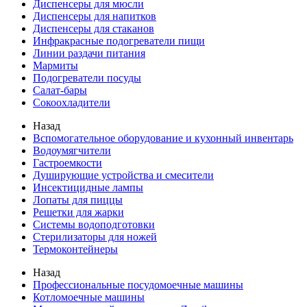
Диспенсеры для мюсли
Диспенсеры для напитков
Диспенсеры для стаканов
Инфракрасные подогреватели пищи
Линии раздачи питания
Мармиты
Подогреватели посуды
Салат-бары
Сокоохладители
Назад
Вспомогательное оборудование и кухонный инвентарь
Водоумягчители
Гастроемкости
Душирующие устройства и смесители
Инсектицидные лампы
Лопаты для пиццы
Решетки для жарки
Системы водоподготовки
Стерилизаторы для ножей
Термоконтейнеры
Назад
Профессиональные посудомоечные машины
Котломоечные машины