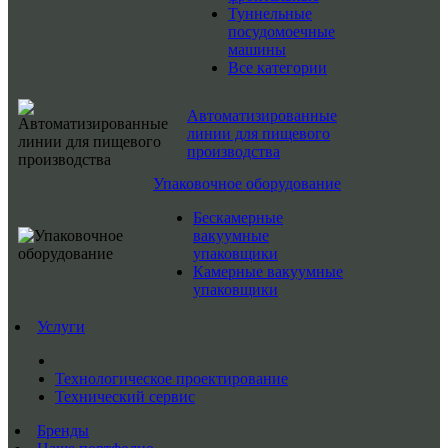
Туннельные
посудомоечные
машины
Все категории
Автоматизированные
линии для пищевого
производства
Упаковочное оборудование
Бескамерные
вакуумные
упаковщики
Камерные вакуумные
упаковщики
Услуги
Технологическое проектирование
Технический сервис
Бренды