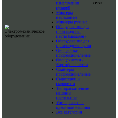
сетях
измельчения
сухарей
Миксеры
настольные
Миксеры ручные
Оборудование для
производства
пасты (макарон)
Оборудование для
производства суши
Овощерезки
профессиональные
Овощечистки /
Картофелечистки
Слайсеры
профессиональные
Сыротерки и
сырорезки
Тестораскаточные
машины
настольные
Универсальные
кухонные машины
Все категории