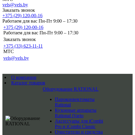
vels@vels.by
Заказать звонок
+375 (29) 120-00-16
Работаем для вас Пн-Пт 9:00 – 17:30
+375 (29) 120-00-16
Работаем для вас Пн-Пт 9:00 – 17:30
Заказать звонок
+375 (33) 623-11-11
MTC
vels@vels.by
О компании
Каталог товаров
Оборудование RATIONAL
Пароконвектоматы
Rational
Кухонные аппараты
Rational iVario
Аксессуары для iCombi
Pro и iCombi Classic
Очистители и средства