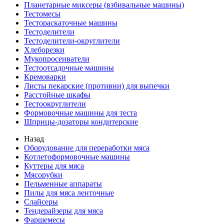
Планетарные миксеры (взбивальные машины)
Тестомесы
Тестораскаточные машины
Тестоделители
Тестоделители-округлители
Хлеборезки
Мукопросеиватели
Тестоотсадочные машины
Кремоварки
Листы пекарские (противни) для выпечки
Расстойные шкафы
Тестоокруглители
Формовочные машины для теста
Шприцы-дозаторы кондитерские
Назад
Оборудование для переработки мяса
Котлетоформовочные машины
Куттеры для мяса
Мясорубки
Пельменные аппараты
Пилы для мяса ленточные
Слайсеры
Тендерайзеры для мяса
Фаршемесы