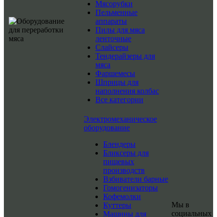
Мясорубки
Пельменные
аппараты
Пилы для мяса
ленточные
Слайсеры
Тендерайзеры для
мяса
Фаршемесы
Шприцы для
наполнения колбас
Все категории
Электромеханическое
оборудование
Блендеры
Бликсеры для
пищевых
производств
Взбиватели барные
Гомогенизаторы
Кофемолки
Мы в
Куттеры
социальных
Машины для