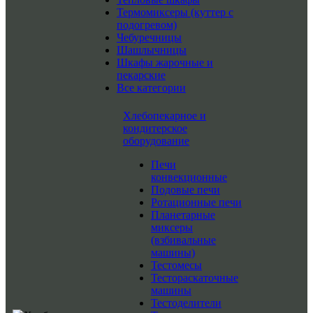
Термомиксеры (куттер с
подогревом)
Чебуречницы
Шашлычницы
Шкафы жарочные и
пекарские
Все категории
Хлебопекарное и
кондитерское
оборудование
Печи
конвекционные
Подовые печи
Ротационные печи
Планетарные
миксеры
(взбивальные
машины)
Тестомесы
Тестораскаточные
машины
Тестоделители