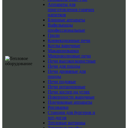
Аппараты для
приготовления горячих
напитков
Блинные аппараты
Вафельницы
профессиональные
Грили
Конвекционные печи
Котлы варочные
Макароноварки
Микроволновые печи
Печи высокоскоростные
Печи для пиццы
Печи дровяные для
пиццы
Печи подовые
Печи ротационные
Печи хоспер на углях
Поверхности жарочные
Пончиковые аппараты
Рисоварки
Станции для бургеров и
хот-догов
Тепловые витрины
Тепловые шкафы