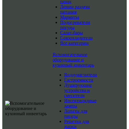
пищи
Линии раздачи
питания
Мармиты
Подогреватели
посуды
Салат-бары
Сокоохладители
Все категории
Вспомогательное
оборудование и
кухонный инвентарь
Водоумягчители
Гастроемкости
Душирующие
устройства и
смесители
Инсектицидные
лампы
Лопаты для
пиццы
Решетки для
жарки