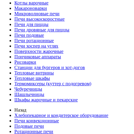
Котлы варочные
Макароноварки
Микроволновые печи
Печи высокоскоростные
Печи для пиццы
Печи дровяные для пиццы
Печи подовые
Печи ротационные
Печи хоспер на углях
Поверхности жарочные
Пончиковые аппараты
Рисоварки
Станции для бургеров и хот-догов
Тепловые витрины
Тепловые шкафы
Термомиксеры (куттер с подогревом)
Чебуречницы
Шашлычницы
Шкафы жарочные и пекарские
Назад
Хлебопекарное и кондитерское оборудование
Печи конвекционные
Подовые печи
Ротационные печи