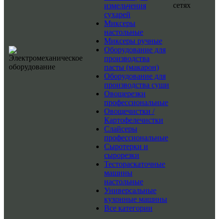
сетях
измельчения
сухарей
Миксеры
настольные
Миксеры ручные
Оборудование для
производства
пасты (макарон)
Оборудование для
производства суши
Овощерезки
профессиональные
Овощечистки /
Картофелечистки
Слайсеры
профессиональные
Сыротерки и
сырорезки
Тестораскаточные
машины
настольные
Универсальные
кухонные машины
Все категории