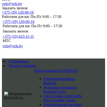
vels@vels.by
Заказать звонок
+375 (29) 120-00-16
Работаем для вас Пн-Пт 9:00 – 17:30
+375 (29) 120-00-16
Работаем для вас Пн-Пт 9:00 – 17:30
Заказать звонок
+375 (33) 623-11-11
MTC
vels@vels.by
О компании
Каталог товаров
Оборудование RATIONAL
Пароконвектоматы
Rational
Кухонные аппараты
Rational iVario
Аксессуары для iCombi
Pro и iCombi Classic
Очистители и средства