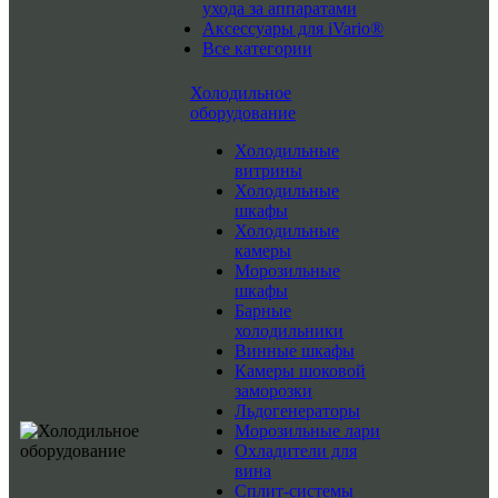
ухода за аппаратами
Аксессуары для iVario®
Все категории
Холодильное
оборудование
Холодильные
витрины
Холодильные
шкафы
Холодильные
камеры
Морозильные
шкафы
Барные
холодильники
Винные шкафы
Камеры шоковой
заморозки
Льдогенераторы
Морозильные лари
Охладители для
вина
Сплит-системы