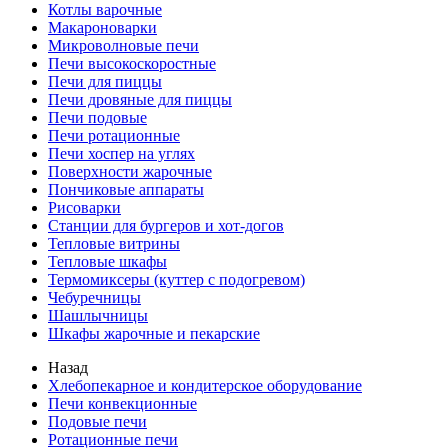
Котлы варочные
Макароноварки
Микроволновые печи
Печи высокоскоростные
Печи для пиццы
Печи дровяные для пиццы
Печи подовые
Печи ротационные
Печи хоспер на углях
Поверхности жарочные
Пончиковые аппараты
Рисоварки
Станции для бургеров и хот-догов
Тепловые витрины
Тепловые шкафы
Термомиксеры (куттер с подогревом)
Чебуречницы
Шашлычницы
Шкафы жарочные и пекарские
Назад
Хлебопекарное и кондитерское оборудование
Печи конвекционные
Подовые печи
Ротационные печи