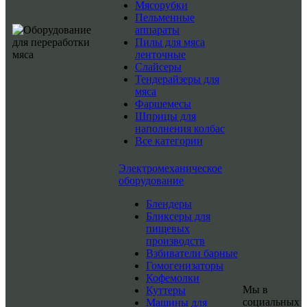
Мясорубки
Пельменные
аппараты
Пилы для мяса
ленточные
Слайсеры
Тендерайзеры для
мяса
Фаршемесы
Шприцы для
наполнения колбас
Все категории
Электромеханическое
оборудование
Блендеры
Бликсеры для
пищевых
производств
Взбиватели барные
Гомогенизаторы
Кофемолки
Мы в
Куттеры
социальных
Машины для