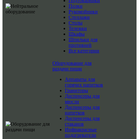
Подтоварники
Полки
Рукомойники
Стеллажи
Столы
Тележки
Шкафы
Шпильки для
противней
Все категории
Оборудование для
раздачи пищи
Аппараты для
горячих напитков
Граниторы
Диспенсеры для
мюсли
Диспенсеры для
напитков
Диспенсеры для
стаканов
Инфракрасные
подогреватели