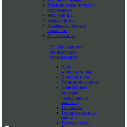
Термомиксеры (куттер с
подогревом)
Чебуречницы
Шашлычницы
Шкафы жарочные и
пекарские
Все категории
Хлебопекарное и
кондитерское
оборудование
Печи
конвекционные
Подовые печи
Ротационные печи
Планетарные
миксеры
(взбивальные
машины)
Тестомесы
Тестораскаточные
машины
Тестоделители