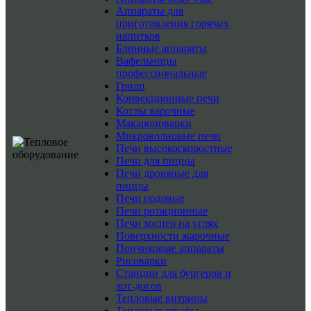
Аппараты для
приготовления горячих
напитков
Блинные аппараты
Вафельницы
профессиональные
Грили
Конвекционные печи
Котлы варочные
Макароноварки
Микроволновые печи
Печи высокоскоростные
Печи для пиццы
Печи дровяные для
пиццы
Печи подовые
Печи ротационные
Печи хоспер на углях
Поверхности жарочные
Пончиковые аппараты
Рисоварки
Станции для бургеров и
хот-догов
Тепловые витрины
Тепловые шкафы