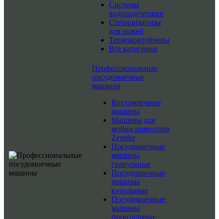
Системы
водоподготовки
Стерилизаторы
для ножей
Термоконтейнеры
Все категории
Профессиональные
посудомоечные
машины
Котломоечные
машины
Машины для
мойки инвентаря
Zernike
Посудомоечные
машины
гранульные
Посудомоечные
машины
купольные
Посудомоечные
машины
фронтальные