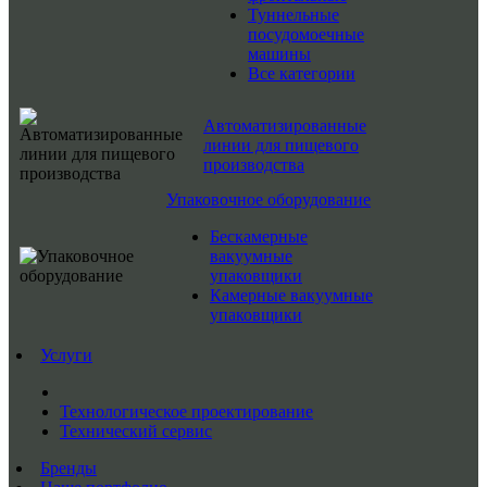
Туннельные
посудомоечные
машины
Все категории
Автоматизированные
линии для пищевого
производства
Упаковочное оборудование
Бескамерные
вакуумные
упаковщики
Камерные вакуумные
упаковщики
Услуги
Технологическое проектирование
Технический сервис
Бренды