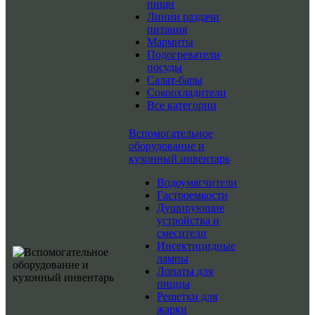
пищи
Линии раздачи
питания
Мармиты
Подогреватели
посуды
Салат-бары
Сокоохладители
Все категории
Вспомогательное
оборудование и
кухонный инвентарь
Водоумягчители
Гастроемкости
Душирующие
устройства и
смесители
Инсектицидные
лампы
Лопаты для
пиццы
Решетки для
жарки