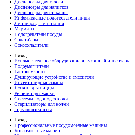
Диспенсеры для мюсли
Диспенсеры для напитков
Диспенсеры для стаканов
Инфракрасные подогреватели пищи
Линии раздачи питания
Мармиты
Подогреватели посуды
Салат-бары
Сокоохладители
Назад
Вспомогательное оборудование и кухонный инвентарь
Водоумягчители
Гастроемкости
Душирующие устройства и смесители
Инсектицидные лампы
Лопаты для пиццы
Решетки для жарки
Системы водоподготовки
Стерилизаторы для ножей
Термоконтейнеры
Назад
Профессиональные посудомоечные машины
Котломоечные машины