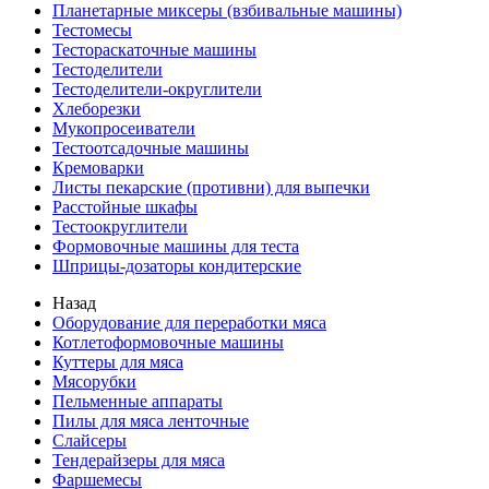
Планетарные миксеры (взбивальные машины)
Тестомесы
Тестораскаточные машины
Тестоделители
Тестоделители-округлители
Хлеборезки
Мукопросеиватели
Тестоотсадочные машины
Кремоварки
Листы пекарские (противни) для выпечки
Расстойные шкафы
Тестоокруглители
Формовочные машины для теста
Шприцы-дозаторы кондитерские
Назад
Оборудование для переработки мяса
Котлетоформовочные машины
Куттеры для мяса
Мясорубки
Пельменные аппараты
Пилы для мяса ленточные
Слайсеры
Тендерайзеры для мяса
Фаршемесы