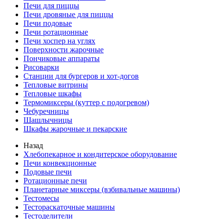
Печи для пиццы
Печи дровяные для пиццы
Печи подовые
Печи ротационные
Печи хоспер на углях
Поверхности жарочные
Пончиковые аппараты
Рисоварки
Станции для бургеров и хот-догов
Тепловые витрины
Тепловые шкафы
Термомиксеры (куттер с подогревом)
Чебуречницы
Шашлычницы
Шкафы жарочные и пекарские
Назад
Хлебопекарное и кондитерское оборудование
Печи конвекционные
Подовые печи
Ротационные печи
Планетарные миксеры (взбивальные машины)
Тестомесы
Тестораскаточные машины
Тестоделители