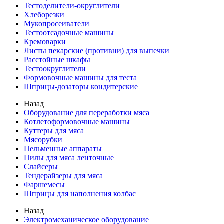
Тестоделители-округлители
Хлеборезки
Мукопросеиватели
Тестоотсадочные машины
Кремоварки
Листы пекарские (противни) для выпечки
Расстойные шкафы
Тестоокруглители
Формовочные машины для теста
Шприцы-дозаторы кондитерские
Назад
Оборудование для переработки мяса
Котлетоформовочные машины
Куттеры для мяса
Мясорубки
Пельменные аппараты
Пилы для мяса ленточные
Слайсеры
Тендерайзеры для мяса
Фаршемесы
Шприцы для наполнения колбас
Назад
Электромеханическое оборудование