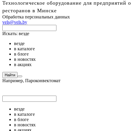
Технологическое оборудование для предприятий о
ресторанов в Минске
Обработка персональных данных
vels@vels.by
Искать:
везде
везде
в каталоге
в блоге
в новостях
в акциях
Найти
Например,
Пароконвектомат
везде
в каталоге
в блоге
в новостях
в акциях