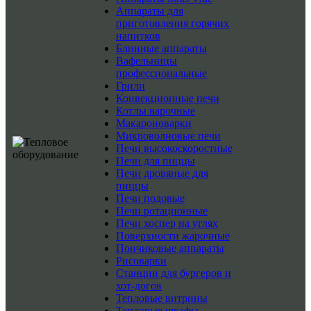
Аппараты для
приготовления горячих
напитков
Блинные аппараты
Вафельницы
профессиональные
Грили
Конвекционные печи
Котлы варочные
Макароноварки
Микроволновые печи
Печи высокоскоростные
Печи для пиццы
Печи дровяные для
пиццы
Печи подовые
Печи ротационные
Печи хоспер на углях
Поверхности жарочные
Пончиковые аппараты
Рисоварки
Станции для бургеров и
хот-догов
Тепловые витрины
Тепловые шкафы