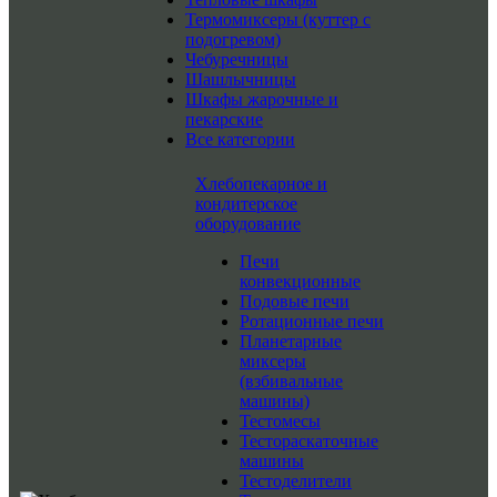
Термомиксеры (куттер с
подогревом)
Чебуречницы
Шашлычницы
Шкафы жарочные и
пекарские
Все категории
Хлебопекарное и
кондитерское
оборудование
Печи
конвекционные
Подовые печи
Ротационные печи
Планетарные
миксеры
(взбивальные
машины)
Тестомесы
Тестораскаточные
машины
Тестоделители