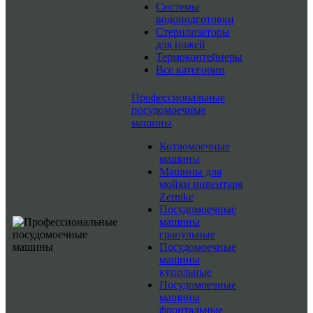
Системы
водоподготовки
Стерилизаторы
для ножей
Термоконтейнеры
Все категории
Профессиональные
посудомоечные
машины
Котломоечные
машины
Машины для
мойки инвентаря
Zernike
Посудомоечные
машины
гранульные
Посудомоечные
машины
купольные
Посудомоечные
машины
фронтальные