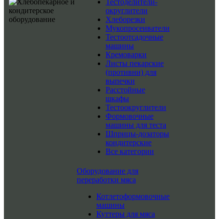
Тестоделители-
округлители
Хлеборезки
Мукопросеиватели
Тестоотсадочные
машины
Кремоварки
Листы пекарские
(противни) для
выпечки
Расстойные
шкафы
Тестоокруглители
Формовочные
машины для теста
Шприцы-дозаторы
кондитерские
Все категории
Оборудование для
переработки мяса
Котлетоформовочные
машины
Куттеры для мяса