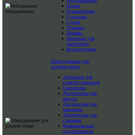
Подтоварники
Полки
Рукомойники
Стеллажи
Столы
Тележки
Шкафы
Шпильки для
противней
Все категории
Оборудование для
раздачи пищи
Аппараты для
горячих напитков
Граниторы
Диспенсеры для
мюсли
Диспенсеры для
напитков
Диспенсеры для
стаканов
Инфракрасные
подогреватели