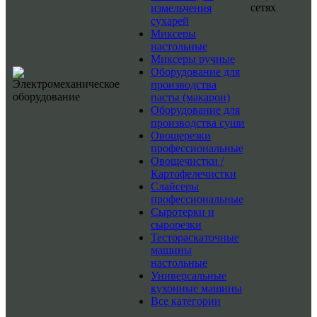
сетях
измельчения
сухарей
Миксеры
настольные
Миксеры ручные
Оборудование для
производства
пасты (макарон)
Оборудование для
производства суши
Овощерезки
профессиональные
Овощечистки /
Картофелечистки
Слайсеры
профессиональные
Сыротерки и
сырорезки
Тестораскаточные
машины
настольные
Универсальные
кухонные машины
Все категории