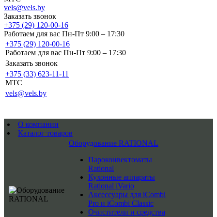
vels@vels.by
Заказать звонок
+375 (29) 120-00-16
Работаем для вас Пн-Пт 9:00 – 17:30
+375 (29) 120-00-16
Работаем для вас Пн-Пт 9:00 – 17:30
Заказать звонок
+375 (33) 623-11-11
MTC
vels@vels.by
О компании
Каталог товаров
Оборудование RATIONAL
Пароконвектоматы
Rational
Кухонные аппараты
Rational iVario
Аксессуары для iCombi
Pro и iCombi Classic
Очистители и средства