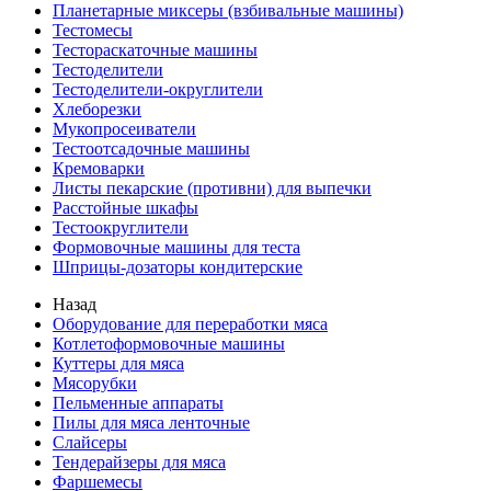
Планетарные миксеры (взбивальные машины)
Тестомесы
Тестораскаточные машины
Тестоделители
Тестоделители-округлители
Хлеборезки
Мукопросеиватели
Тестоотсадочные машины
Кремоварки
Листы пекарские (противни) для выпечки
Расстойные шкафы
Тестоокруглители
Формовочные машины для теста
Шприцы-дозаторы кондитерские
Назад
Оборудование для переработки мяса
Котлетоформовочные машины
Куттеры для мяса
Мясорубки
Пельменные аппараты
Пилы для мяса ленточные
Слайсеры
Тендерайзеры для мяса
Фаршемесы