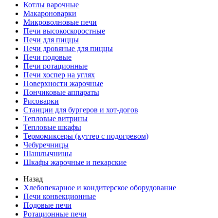
Котлы варочные
Макароноварки
Микроволновые печи
Печи высокоскоростные
Печи для пиццы
Печи дровяные для пиццы
Печи подовые
Печи ротационные
Печи хоспер на углях
Поверхности жарочные
Пончиковые аппараты
Рисоварки
Станции для бургеров и хот-догов
Тепловые витрины
Тепловые шкафы
Термомиксеры (куттер с подогревом)
Чебуречницы
Шашлычницы
Шкафы жарочные и пекарские
Назад
Хлебопекарное и кондитерское оборудование
Печи конвекционные
Подовые печи
Ротационные печи