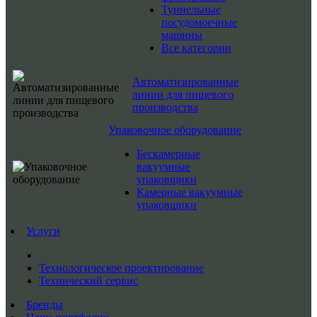
Туннельные
посудомоечные
машины
Все категории
Автоматизированные
линии для пищевого
производства
Упаковочное оборудование
Бескамерные
вакуумные
упаковщики
Камерные вакуумные
упаковщики
Услуги
Технологическое проектирование
Технический сервис
Бренды