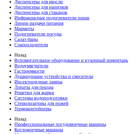
Диспенсеры для мюсли
Диспенсеры для напитков
Диспенсеры для стаканов
Инфракрасные подогреватели пищи
Линии раздачи питания
Мармиты
Подогреватели посуды
Салат-бары
Сокоохладители
Назад
Вспомогательное оборудование и кухонный инвентарь
Водоумягчители
Гастроемкости
Душирующие устройства и смесители
Инсектицидные лампы
Лопаты для пиццы
Решетки для жарки
Системы водоподготовки
Стерилизаторы для ножей
Термоконтейнеры
Назад
Профессиональные посудомоечные машины
Котломоечные машины