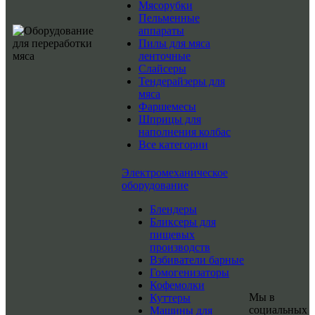
Мясорубки
Пельменные
аппараты
Пилы для мяса
ленточные
Слайсеры
Тендерайзеры для
мяса
Фаршемесы
Шприцы для
наполнения колбас
Все категории
Электромеханическое
оборудование
Блендеры
Бликсеры для
пищевых
производств
Взбиватели барные
Гомогенизаторы
Кофемолки
Мы в
Куттеры
социальных
Машины для