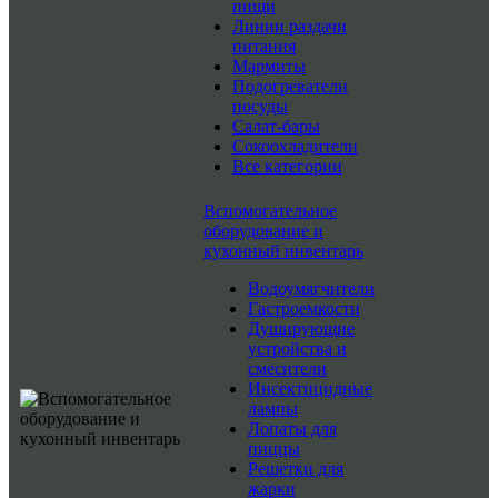
пищи
Линии раздачи
питания
Мармиты
Подогреватели
посуды
Салат-бары
Сокоохладители
Все категории
Вспомогательное
оборудование и
кухонный инвентарь
Водоумягчители
Гастроемкости
Душирующие
устройства и
смесители
Инсектицидные
лампы
Лопаты для
пиццы
Решетки для
жарки