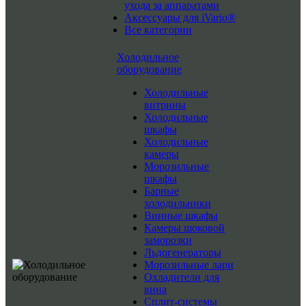
ухода за аппаратами
Аксессуары для iVario®
Все категории
Холодильное
оборудование
Холодильные
витрины
Холодильные
шкафы
Холодильные
камеры
Морозильные
шкафы
Барные
холодильники
Винные шкафы
Камеры шоковой
заморозки
Льдогенераторы
Морозильные лари
Охладители для
вина
Сплит-системы