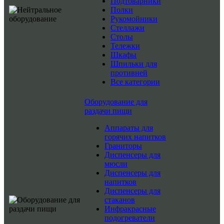
Подтоварники
Полки
Рукомойники
Стеллажи
Столы
Тележки
Шкафы
Шпильки для
противней
Все категории
Оборудование для
раздачи пищи
Аппараты для
горячих напитков
Граниторы
Диспенсеры для
мюсли
Диспенсеры для
напитков
Диспенсеры для
стаканов
Инфракрасные
подогреватели