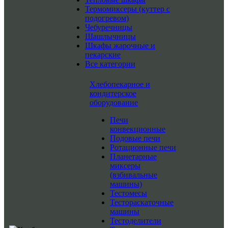
Термомиксеры (куттер с
подогревом)
Чебуречницы
Шашлычницы
Шкафы жарочные и
пекарские
Все категории
Хлебопекарное и
кондитерское
оборудование
Печи
конвекционные
Подовые печи
Ротационные печи
Планетарные
миксеры
(взбивальные
машины)
Тестомесы
Тестораскаточные
машины
Тестоделители