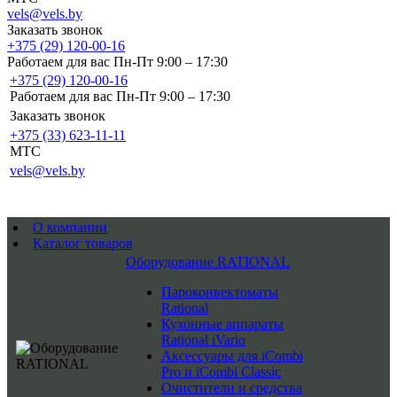
vels@vels.by
Заказать звонок
+375 (29) 120-00-16
Работаем для вас Пн-Пт 9:00 – 17:30
+375 (29) 120-00-16
Работаем для вас Пн-Пт 9:00 – 17:30
Заказать звонок
+375 (33) 623-11-11
MTC
vels@vels.by
О компании
Каталог товаров
Оборудование RATIONAL
Пароконвектоматы
Rational
Кухонные аппараты
Rational iVario
Аксессуары для iCombi
Pro и iCombi Classic
Очистители и средства