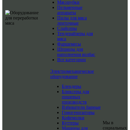
Мясорубки
Пельменные
аппараты
Пилы для мяса
ленточные
Слайсеры
Тендерайзеры для
мяса
Фаршемесы
Шприцы для
наполнения колбас
Все категории
Электромеханическое
оборудование
Блендеры
Бликсеры для
пищевых
производств
Взбиватели барные
Гомогенизаторы
Кофемолки
Мы в
Куттеры
социальных
Машины для