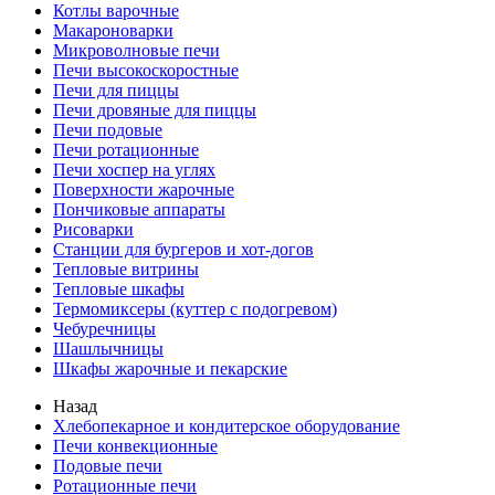
Котлы варочные
Макароноварки
Микроволновые печи
Печи высокоскоростные
Печи для пиццы
Печи дровяные для пиццы
Печи подовые
Печи ротационные
Печи хоспер на углях
Поверхности жарочные
Пончиковые аппараты
Рисоварки
Станции для бургеров и хот-догов
Тепловые витрины
Тепловые шкафы
Термомиксеры (куттер с подогревом)
Чебуречницы
Шашлычницы
Шкафы жарочные и пекарские
Назад
Хлебопекарное и кондитерское оборудование
Печи конвекционные
Подовые печи
Ротационные печи