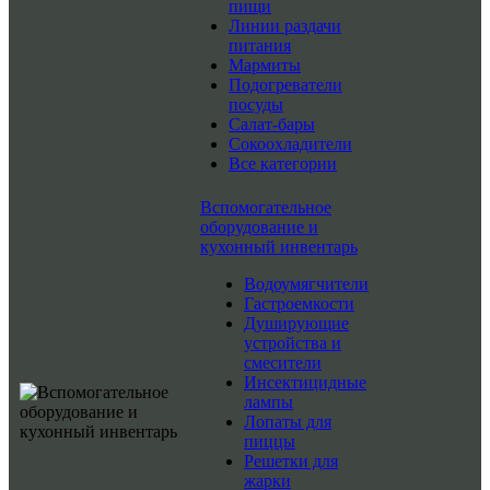
пищи
Линии раздачи
питания
Мармиты
Подогреватели
посуды
Салат-бары
Сокоохладители
Все категории
Вспомогательное
оборудование и
кухонный инвентарь
Водоумягчители
Гастроемкости
Душирующие
устройства и
смесители
Инсектицидные
лампы
Лопаты для
пиццы
Решетки для
жарки