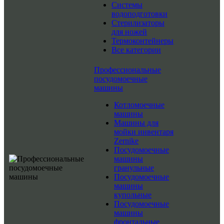
Системы
водоподготовки
Стерилизаторы
для ножей
Термоконтейнеры
Все категории
Профессиональные
посудомоечные
машины
Котломоечные
машины
Машины для
мойки инвентаря
Zernike
Посудомоечные
машины
гранульные
Посудомоечные
машины
купольные
Посудомоечные
машины
фронтальные