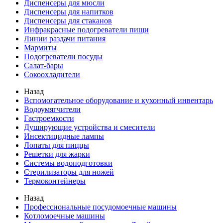
Диспенсеры для мюсли
Диспенсеры для напитков
Диспенсеры для стаканов
Инфракрасные подогреватели пищи
Линии раздачи питания
Мармиты
Подогреватели посуды
Салат-бары
Сокоохладители
Назад
Вспомогательное оборудование и кухонный инвентарь
Водоумягчители
Гастроемкости
Душирующие устройства и смесители
Инсектицидные лампы
Лопаты для пиццы
Решетки для жарки
Системы водоподготовки
Стерилизаторы для ножей
Термоконтейнеры
Назад
Профессиональные посудомоечные машины
Котломоечные машины