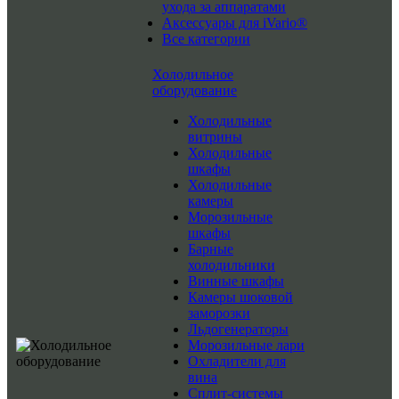
ухода за аппаратами
Аксессуары для iVario®
Все категории
Холодильное
оборудование
Холодильные
витрины
Холодильные
шкафы
Холодильные
камеры
Морозильные
шкафы
Барные
холодильники
Винные шкафы
Камеры шоковой
заморозки
Льдогенераторы
Морозильные лари
Охладители для
вина
Сплит-системы