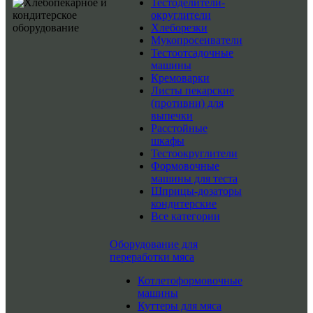
Тестоделители-
округлители
Хлеборезки
Мукопросеиватели
Тестоотсадочные
машины
Кремоварки
Листы пекарские
(противни) для
выпечки
Расстойные
шкафы
Тестоокруглители
Формовочные
машины для теста
Шприцы-дозаторы
кондитерские
Все категории
Оборудование для
переработки мяса
Котлетоформовочные
машины
Куттеры для мяса