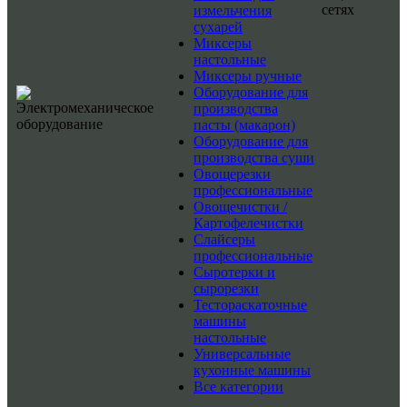
сетях
измельчения
сухарей
Миксеры
настольные
Миксеры ручные
Оборудование для
производства
пасты (макарон)
Оборудование для
производства суши
Овощерезки
профессиональные
Овощечистки /
Картофелечистки
Слайсеры
профессиональные
Сыротерки и
сырорезки
Тестораскаточные
машины
настольные
Универсальные
кухонные машины
Все категории