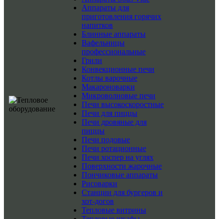
Аппараты для
приготовления горячих
напитков
Блинные аппараты
Вафельницы
профессиональные
Грили
Конвекционные печи
Котлы варочные
Макароноварки
Микроволновые печи
Печи высокоскоростные
Печи для пиццы
Печи дровяные для
пиццы
Печи подовые
Печи ротационные
Печи хоспер на углях
Поверхности жарочные
Пончиковые аппараты
Рисоварки
Станции для бургеров и
хот-догов
Тепловые витрины
Тепловые шкафы