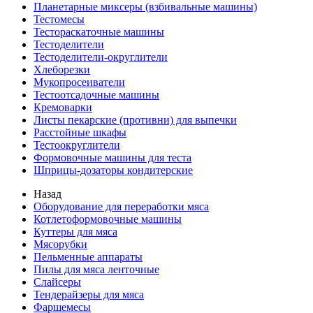
Планетарные миксеры (взбивальные машины)
Тестомесы
Тестораскаточные машины
Тестоделители
Тестоделители-округлители
Хлеборезки
Мукопросеиватели
Тестоотсадочные машины
Кремоварки
Листы пекарские (противни) для выпечки
Расстойные шкафы
Тестоокруглители
Формовочные машины для теста
Шприцы-дозаторы кондитерские
Назад
Оборудование для переработки мяса
Котлетоформовочные машины
Куттеры для мяса
Мясорубки
Пельменные аппараты
Пилы для мяса ленточные
Слайсеры
Тендерайзеры для мяса
Фаршемесы