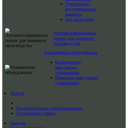
Туннельные
посудомоечные
машины
Все категории
Автоматизированные
линии для пищевого
производства
Упаковочное оборудование
Бескамерные
вакуумные
упаковщики
Камерные вакуумные
упаковщики
Услуги
Технологическое проектирование
Технический сервис
Бренды