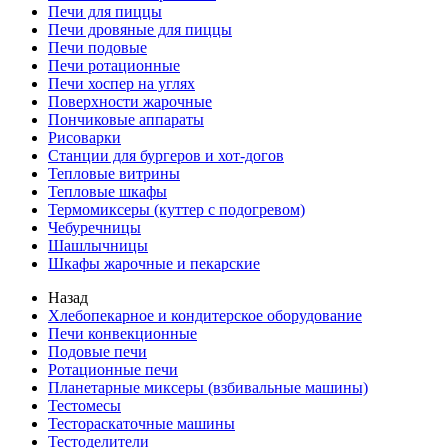
Печи для пиццы
Печи дровяные для пиццы
Печи подовые
Печи ротационные
Печи хоспер на углях
Поверхности жарочные
Пончиковые аппараты
Рисоварки
Станции для бургеров и хот-догов
Тепловые витрины
Тепловые шкафы
Термомиксеры (куттер с подогревом)
Чебуречницы
Шашлычницы
Шкафы жарочные и пекарские
Назад
Хлебопекарное и кондитерское оборудование
Печи конвекционные
Подовые печи
Ротационные печи
Планетарные миксеры (взбивальные машины)
Тестомесы
Тестораскаточные машины
Тестоделители