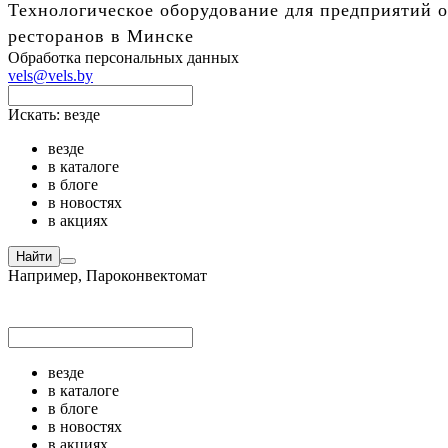
Технологическое оборудование для предприятий о
ресторанов в Минске
Обработка персональных данных
vels@vels.by
Искать:
везде
везде
в каталоге
в блоге
в новостях
в акциях
Найти
Например,
Пароконвектомат
везде
в каталоге
в блоге
в новостях
в акциях