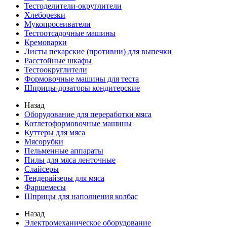
Тестоделители-округлители
Хлеборезки
Мукопросеиватели
Тестоотсадочные машины
Кремоварки
Листы пекарские (противни) для выпечки
Расстойные шкафы
Тестоокруглители
Формовочные машины для теста
Шприцы-дозаторы кондитерские
Назад
Оборудование для переработки мяса
Котлетоформовочные машины
Куттеры для мяса
Мясорубки
Пельменные аппараты
Пилы для мяса ленточные
Слайсеры
Тендерайзеры для мяса
Фаршемесы
Шприцы для наполнения колбас
Назад
Электромеханическое оборудование