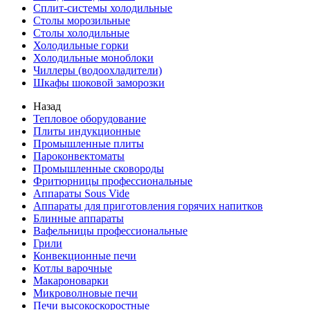
Сплит-системы холодильные
Столы морозильные
Столы холодильные
Холодильные горки
Холодильные моноблоки
Чиллеры (водоохладители)
Шкафы шоковой заморозки
Назад
Тепловое оборудование
Плиты индукционные
Промышленные плиты
Пароконвектоматы
Промышленные сковороды
Фритюрницы профессиональные
Аппараты Sous Vide
Аппараты для приготовления горячих напитков
Блинные аппараты
Вафельницы профессиональные
Грили
Конвекционные печи
Котлы варочные
Макароноварки
Микроволновые печи
Печи высокоскоростные