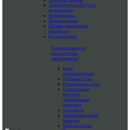
Термомиксеры (куттер с
подогревом)
Чебуречницы
Шашлычницы
Шкафы жарочные и
пекарские
Все категории
Хлебопекарное и
кондитерское
оборудование
Печи
конвекционные
Подовые печи
Ротационные печи
Планетарные
миксеры
(взбивальные
машины)
Тестомесы
Тестораскаточные
машины
Тестоделители