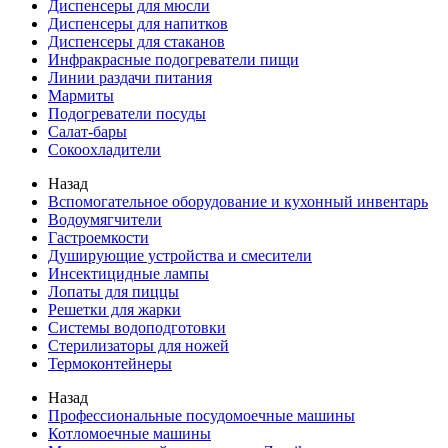
Диспенсеры для мюсли
Диспенсеры для напитков
Диспенсеры для стаканов
Инфракрасные подогреватели пищи
Линии раздачи питания
Мармиты
Подогреватели посуды
Салат-бары
Сокоохладители
Назад
Вспомогательное оборудование и кухонный инвентарь
Водоумягчители
Гастроемкости
Душирующие устройства и смесители
Инсектицидные лампы
Лопаты для пиццы
Решетки для жарки
Системы водоподготовки
Стерилизаторы для ножей
Термоконтейнеры
Назад
Профессиональные посудомоечные машины
Котломоечные машины