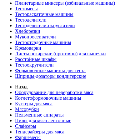
Планетарные миксеры (взбивальные машины)
Тестомесы
Тестораскаточные машины
Тестоделители
Тестоделители-округлители
Хлеборезки
Мукопросеиватели
Тестоотсадочные машины
Кремоварки
Листы пекарские (противни) для выпечки
Расстойные шкафы
Тестоокруглители
Формовочные машины для теста
Шприцы-дозаторы кондитерские
Назад
Оборудование для переработки мяса
Котлетоформовочные машины
Куттеры для мяса
Мясорубки
Пельменные аппараты
Пилы для мяса ленточные
Слайсеры
Тендерайзеры для мяса
Фаршемесы