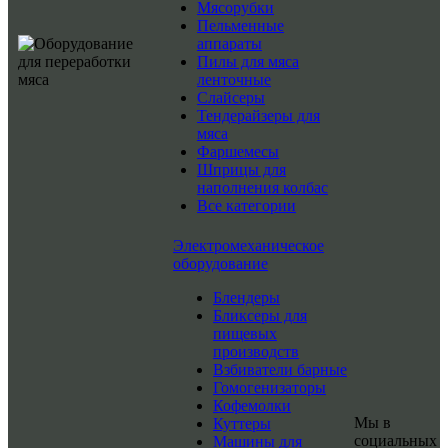
Мясорубки
Пельменные
аппараты
Пилы для мяса
ленточные
Слайсеры
Тендерайзеры для
мяса
Фаршемесы
Шприцы для
наполнения колбас
Все категории
Электромеханическое
оборудование
Блендеры
Бликсеры для
пищевых
производств
Взбиватели барные
Гомогенизаторы
Кофемолки
Мы в
Куттеры
социальных
Машины для