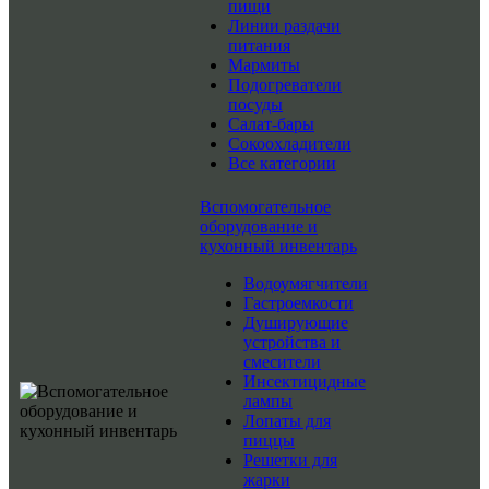
пищи
Линии раздачи
питания
Мармиты
Подогреватели
посуды
Салат-бары
Сокоохладители
Все категории
Вспомогательное
оборудование и
кухонный инвентарь
Водоумягчители
Гастроемкости
Душирующие
устройства и
смесители
Инсектицидные
лампы
Лопаты для
пиццы
Решетки для
жарки