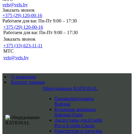
vels@vels.by
Заказать звонок
+375 (29) 120-00-16
Работаем для вас Пн-Пт 9:00 – 17:30
+375 (29) 120-00-16
Работаем для вас Пн-Пт 9:00 – 17:30
Заказать звонок
+375 (33) 623-11-11
MTC
vels@vels.by
О компании
Каталог товаров
Оборудование RATIONAL
Пароконвектоматы
Rational
Кухонные аппараты
Rational iVario
Аксессуары для iCombi
Pro и iCombi Classic
Очистители и средства