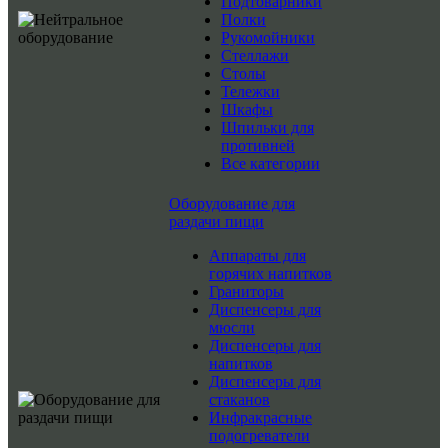
Подтоварники
Полки
Рукомойники
Стеллажи
Столы
Тележки
Шкафы
Шпильки для
противней
Все категории
Оборудование для
раздачи пищи
Аппараты для
горячих напитков
Граниторы
Диспенсеры для
мюсли
Диспенсеры для
напитков
Диспенсеры для
стаканов
Инфракрасные
подогреватели