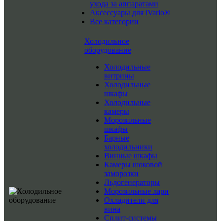
ухода за аппаратами
Аксессуары для iVario®
Все категории
Холодильное
оборудование
Холодильные
витрины
Холодильные
шкафы
Холодильные
камеры
Морозильные
шкафы
Барные
холодильники
Винные шкафы
Камеры шоковой
заморозки
Льдогенераторы
Морозильные лари
Охладители для
вина
Сплит-системы