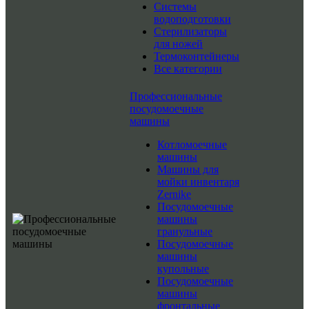
Системы
водоподготовки
Стерилизаторы
для ножей
Термоконтейнеры
Все категории
Профессиональные
посудомоечные
машины
Котломоечные
машины
Машины для
мойки инвентаря
Zernike
Посудомоечные
машины
гранульные
Посудомоечные
машины
купольные
Посудомоечные
машины
фронтальные