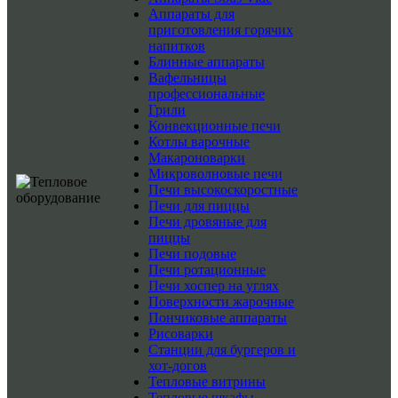
Аппараты для
приготовления горячих
напитков
Блинные аппараты
Вафельницы
профессиональные
Грили
Конвекционные печи
Котлы варочные
Макароноварки
Микроволновые печи
Печи высокоскоростные
Печи для пиццы
Печи дровяные для
пиццы
Печи подовые
Печи ротационные
Печи хоспер на углях
Поверхности жарочные
Пончиковые аппараты
Рисоварки
Станции для бургеров и
хот-догов
Тепловые витрины
Тепловые шкафы