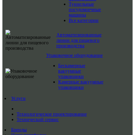
Туннельные
посудомоечные
машины
Все категории
Автоматизированные
линии для пищевого
производства
Упаковочное оборудование
Бескамерные
вакуумные
упаковщики
Камерные вакуумные
упаковщики
Услуги
Технологическое проектирование
Технический сервис
Бренды