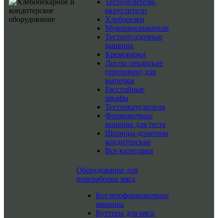
Тестоделители-
округлители
Хлеборезки
Мукопросеиватели
Тестоотсадочные
машины
Кремоварки
Листы пекарские
(противни) для
выпечки
Расстойные
шкафы
Тестоокруглители
Формовочные
машины для теста
Шприцы-дозаторы
кондитерские
Все категории
Оборудование для
переработки мяса
Котлетоформовочные
машины
Куттеры для мяса