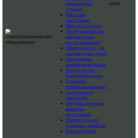
сетях
измельчения
сухарей
Миксеры
настольные
Миксеры ручные
Оборудование для
производства
пасты (макарон)
Оборудование для
производства суши
Овощерезки
профессиональные
Овощечистки /
Картофелечистки
Слайсеры
профессиональные
Сыротерки и
сырорезки
Тестораскаточные
машины
настольные
Универсальные
кухонные машины
Все категории