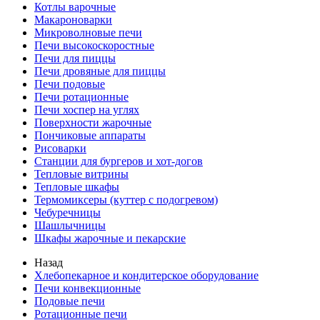
Котлы варочные
Макароноварки
Микроволновые печи
Печи высокоскоростные
Печи для пиццы
Печи дровяные для пиццы
Печи подовые
Печи ротационные
Печи хоспер на углях
Поверхности жарочные
Пончиковые аппараты
Рисоварки
Станции для бургеров и хот-догов
Тепловые витрины
Тепловые шкафы
Термомиксеры (куттер с подогревом)
Чебуречницы
Шашлычницы
Шкафы жарочные и пекарские
Назад
Хлебопекарное и кондитерское оборудование
Печи конвекционные
Подовые печи
Ротационные печи