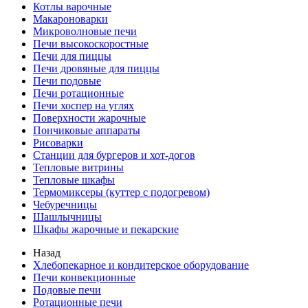
Котлы варочные
Макароноварки
Микроволновые печи
Печи высокоскоростные
Печи для пиццы
Печи дровяные для пиццы
Печи подовые
Печи ротационные
Печи хоспер на углях
Поверхности жарочные
Пончиковые аппараты
Рисоварки
Станции для бургеров и хот-догов
Тепловые витрины
Тепловые шкафы
Термомиксеры (куттер с подогревом)
Чебуречницы
Шашлычницы
Шкафы жарочные и пекарские
Назад
Хлебопекарное и кондитерское оборудование
Печи конвекционные
Подовые печи
Ротационные печи