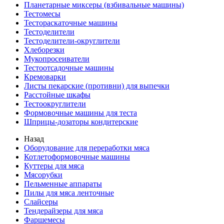
Планетарные миксеры (взбивальные машины)
Тестомесы
Тестораскаточные машины
Тестоделители
Тестоделители-округлители
Хлеборезки
Мукопросеиватели
Тестоотсадочные машины
Кремоварки
Листы пекарские (противни) для выпечки
Расстойные шкафы
Тестоокруглители
Формовочные машины для теста
Шприцы-дозаторы кондитерские
Назад
Оборудование для переработки мяса
Котлетоформовочные машины
Куттеры для мяса
Мясорубки
Пельменные аппараты
Пилы для мяса ленточные
Слайсеры
Тендерайзеры для мяса
Фаршемесы