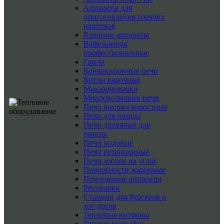
Аппараты для
приготовления горячих
напитков
Блинные аппараты
Вафельницы
профессиональные
Грили
Конвекционные печи
Котлы варочные
Макароноварки
Микроволновые печи
Печи высокоскоростные
Печи для пиццы
Печи дровяные для
пиццы
Печи подовые
Печи ротационные
Печи хоспер на углях
Поверхности жарочные
Пончиковые аппараты
Рисоварки
Станции для бургеров и
хот-догов
Тепловые витрины
Тепловые шкафы