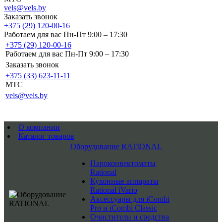
vels@vels.by
Заказать звонок
+375 (29) 120-00-16
Работаем для вас Пн-Пт 9:00 – 17:30
+375 (29) 120-00-16
Работаем для вас Пн-Пт 9:00 – 17:30
Заказать звонок
+375 (33) 623-11-11
MTC
vels@vels.by
О компании
Каталог товаров
Оборудование RATIONAL
Пароконвектоматы
Rational
Кухонные аппараты
Rational iVario
Аксессуары для iCombi
Pro и iCombi Classic
Очистители и средства