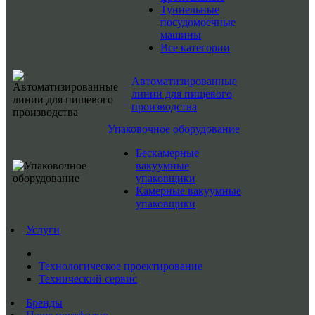
Туннельные
посудомоечные
машины
Все категории
Автоматизированные
линии для пищевого
производства
Упаковочное оборудование
Бескамерные
вакуумные
упаковщики
Камерные вакуумные
упаковщики
Услуги
Технологическое проектирование
Технический сервис
Бренды