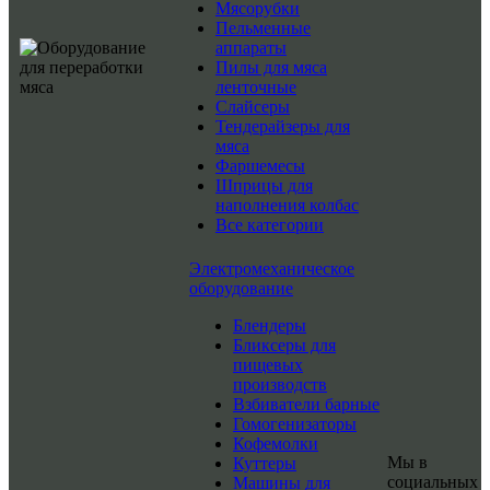
Мясорубки
Пельменные
аппараты
Пилы для мяса
ленточные
Слайсеры
Тендерайзеры для
мяса
Фаршемесы
Шприцы для
наполнения колбас
Все категории
Электромеханическое
оборудование
Блендеры
Бликсеры для
пищевых
производств
Взбиватели барные
Гомогенизаторы
Кофемолки
Мы в
Куттеры
социальных
Машины для