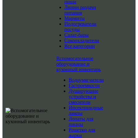
пищи
Линии раздачи
питания
Мармиты
Подогреватели
посуды
Салат-бары
Сокоохладители
Все категории
Вспомогательное
оборудование и
кухонный инвентарь
Водоумягчители
Гастроемкости
Душирующие
устройства и
смесители
Инсектицидные
лампы
Лопаты для
пиццы
Решетки для
жарки