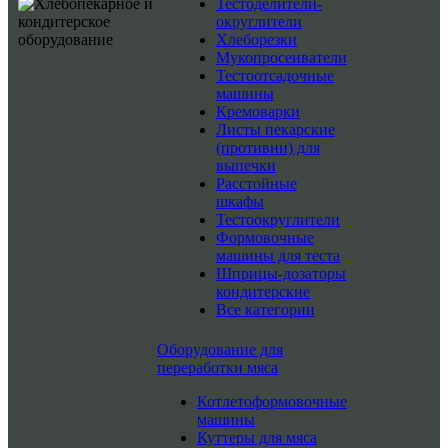
Тестоделители-
округлители
Хлеборезки
Мукопросеиватели
Тестоотсадочные
машины
Кремоварки
Листы пекарские
(противни) для
выпечки
Расстойные
шкафы
Тестоокруглители
Формовочные
машины для теста
Шприцы-дозаторы
кондитерские
Все категории
Оборудование для
переработки мяса
Котлетоформовочные
машины
Куттеры для мяса