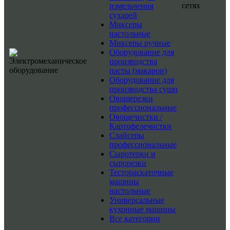
сетях
измельчения
сухарей
Миксеры
настольные
Миксеры ручные
Оборудование для
производства
пасты (макарон)
Оборудование для
производства суши
Овощерезки
профессиональные
Овощечистки /
Картофелечистки
Слайсеры
профессиональные
Сыротерки и
сырорезки
Тестораскаточные
машины
настольные
Универсальные
кухонные машины
Все категории