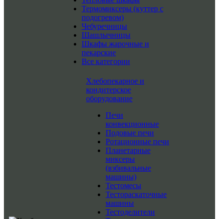
Термомиксеры (куттер с
подогревом)
Чебуречницы
Шашлычницы
Шкафы жарочные и
пекарские
Все категории
Хлебопекарное и
кондитерское
оборудование
Печи
конвекционные
Подовые печи
Ротационные печи
Планетарные
миксеры
(взбивальные
машины)
Тестомесы
Тестораскаточные
машины
Тестоделители