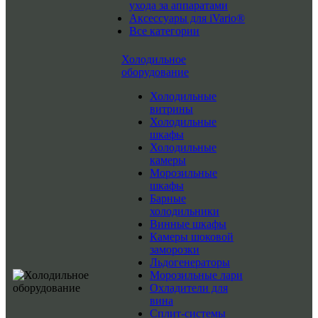
ухода за аппаратами
Аксессуары для iVario®
Все категории
Холодильное
оборудование
Холодильные
витрины
Холодильные
шкафы
Холодильные
камеры
Морозильные
шкафы
Барные
холодильники
Винные шкафы
Камеры шоковой
заморозки
Льдогенераторы
Морозильные лари
Охладители для
вина
Сплит-системы