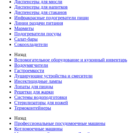
Диспенсеры для мюсли
Диспенсеры для напитков
Диспенсеры для стаканов
Инфракрасные подогреватели пищи
Линии раздачи питания
Мармиты
Подогреватели посуды
Салат-бары
Сокоохладители
Назад
Вспомогательное оборудование и кухонный инвентарь
Водоумягчители
Гастроемкости
Душирующие устройства и смесители
Инсектицидные лампы
Лопаты для пиццы
Решетки для жарки
Системы водоподготовки
Стерилизаторы для ножей
Термоконтейнеры
Назад
Профессиональные посудомоечные машины
Котломоечные машины