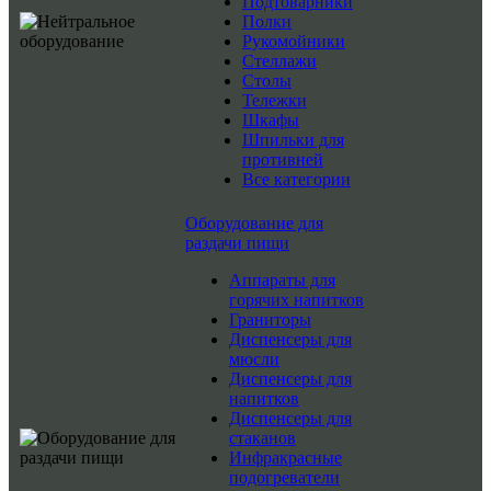
Подтоварники
Полки
Рукомойники
Стеллажи
Столы
Тележки
Шкафы
Шпильки для
противней
Все категории
Оборудование для
раздачи пищи
Аппараты для
горячих напитков
Граниторы
Диспенсеры для
мюсли
Диспенсеры для
напитков
Диспенсеры для
стаканов
Инфракрасные
подогреватели