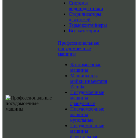
Системы
водоподготовки
Стерилизаторы
для ножей
Термоконтейнеры
Все категории
Профессиональные
посудомоечные
машины
Котломоечные
машины
Машины для
мойки инвентаря
Zernike
Посудомоечные
машины
гранульные
Посудомоечные
машины
купольные
Посудомоечные
машины
фронтальные