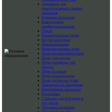
Аппараты для
приготовления горячих
напитков
Блинные аппараты
Вафельницы
профессиональные
Грили
Конвекционные печи
Котлы варочные
Макароноварки
Микроволновые печи
Печи высокоскоростные
Печи для пиццы
Печи дровяные для
пиццы
Печи подовые
Печи ротационные
Печи хоспер на углях
Поверхности жарочные
Пончиковые аппараты
Рисоварки
Станции для бургеров и
хот-догов
Тепловые витрины
Тепловые шкафы