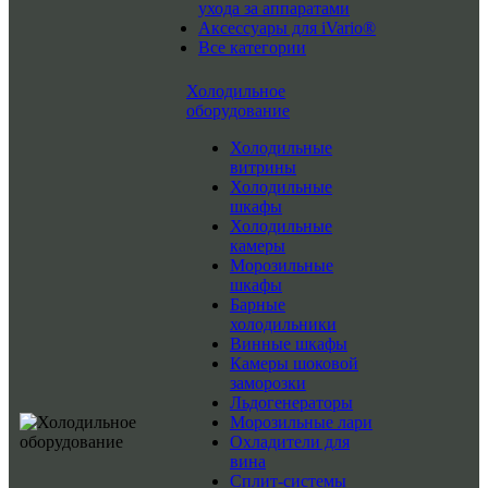
ухода за аппаратами
Аксессуары для iVario®
Все категории
Холодильное
оборудование
Холодильные
витрины
Холодильные
шкафы
Холодильные
камеры
Морозильные
шкафы
Барные
холодильники
Винные шкафы
Камеры шоковой
заморозки
Льдогенераторы
Морозильные лари
Охладители для
вина
Сплит-системы