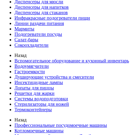
Диспенсеры для мюсли
Диспенсеры для напитков
Диспенсеры для стаканов
Инфракрасные подогреватели пищи
Линии раздачи питания
Мармиты
Подогреватели посуды
Салат-бары
Сокоохладители
Назад
Вспомогательное оборудование и кухонный инвентарь
Водоумягчители
Гастроемкости
Душирующие устройства и смесители
Инсектицидные лампы
Лопаты для пиццы
Решетки для жарки
Системы водоподготовки
Стерилизаторы для ножей
Термоконтейнеры
Назад
Профессиональные посудомоечные машины
Котломоечные машины