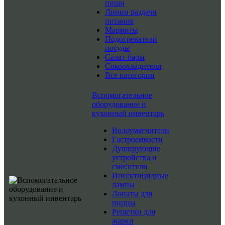
пищи
Линии раздачи
питания
Мармиты
Подогреватели
посуды
Салат-бары
Сокоохладители
Все категории
Вспомогательное
оборудование и
кухонный инвентарь
Водоумягчители
Гастроемкости
Душирующие
устройства и
смесители
Инсектицидные
лампы
Лопаты для
пиццы
Решетки для
жарки