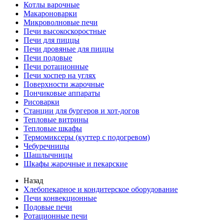
Котлы варочные
Макароноварки
Микроволновые печи
Печи высокоскоростные
Печи для пиццы
Печи дровяные для пиццы
Печи подовые
Печи ротационные
Печи хоспер на углях
Поверхности жарочные
Пончиковые аппараты
Рисоварки
Станции для бургеров и хот-догов
Тепловые витрины
Тепловые шкафы
Термомиксеры (куттер с подогревом)
Чебуречницы
Шашлычницы
Шкафы жарочные и пекарские
Назад
Хлебопекарное и кондитерское оборудование
Печи конвекционные
Подовые печи
Ротационные печи