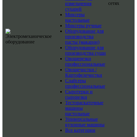
сетях
измельчения
сухарей
Миксеры
настольные
Миксеры ручные
Оборудование для
производства
пасты (макарон)
Оборудование для
производства суши
Овощерезки
профессиональные
Овощечистки /
Картофелечистки
Слайсеры
профессиональные
Сыротерки и
сырорезки
Тестораскаточные
машины
настольные
Универсальные
кухонные машины
Все категории