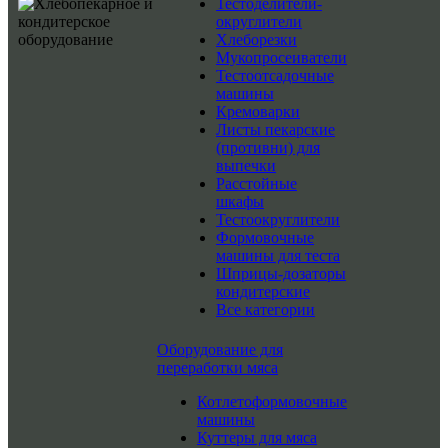
Тестоделители-
округлители
Хлеборезки
Мукопросеиватели
Тестоотсадочные
машины
Кремоварки
Листы пекарские
(противни) для
выпечки
Расстойные
шкафы
Тестоокруглители
Формовочные
машины для теста
Шприцы-дозаторы
кондитерские
Все категории
Оборудование для
переработки мяса
Котлетоформовочные
машины
Куттеры для мяса