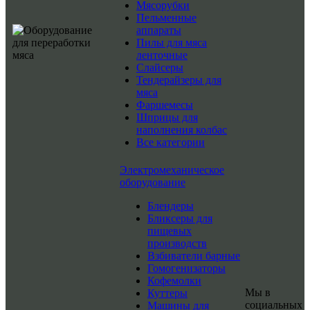
Мясорубки
Пельменные
аппараты
Пилы для мяса
ленточные
Слайсеры
Тендерайзеры для
мяса
Фаршемесы
Шприцы для
наполнения колбас
Все категории
Электромеханическое
оборудование
Блендеры
Бликсеры для
пищевых
производств
Взбиватели барные
Гомогенизаторы
Кофемолки
Мы в
Куттеры
социальных
Машины для