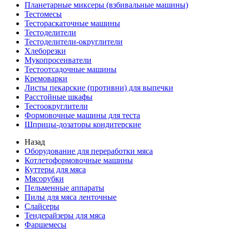
Планетарные миксеры (взбивальные машины)
Тестомесы
Тестораскаточные машины
Тестоделители
Тестоделители-округлители
Хлеборезки
Мукопросеиватели
Тестоотсадочные машины
Кремоварки
Листы пекарские (противни) для выпечки
Расстойные шкафы
Тестоокруглители
Формовочные машины для теста
Шприцы-дозаторы кондитерские
Назад
Оборудование для переработки мяса
Котлетоформовочные машины
Куттеры для мяса
Мясорубки
Пельменные аппараты
Пилы для мяса ленточные
Слайсеры
Тендерайзеры для мяса
Фаршемесы