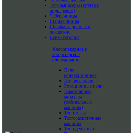
Термомиксеры (куттер с
подогревом)
Чебуречницы
Шашлычницы
Шкафы жарочные и
пекарские
Все категории
Хлебопекарное и
кондитерское
оборудование
Печи
конвекционные
Подовые печи
Ротационные печи
Планетарные
миксеры
(взбивальные
машины)
Тестомесы
Тестораскаточные
машины
Тестоделители