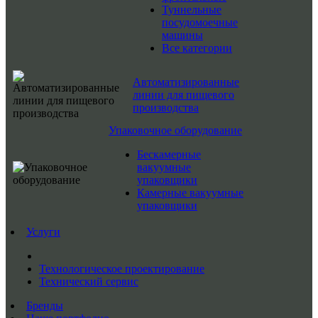
Туннельные
посудомоечные
машины
Все категории
Автоматизированные
линии для пищевого
производства
Упаковочное оборудование
Бескамерные
вакуумные
упаковщики
Камерные вакуумные
упаковщики
Услуги
Технологическое проектирование
Технический сервис
Бренды