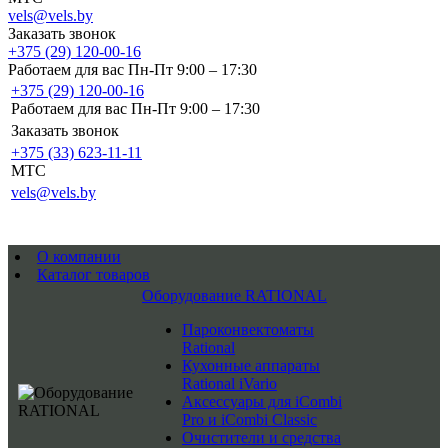
vels@vels.by
Заказать звонок
+375 (29) 120-00-16
Работаем для вас Пн-Пт 9:00 – 17:30
+375 (29) 120-00-16
Работаем для вас Пн-Пт 9:00 – 17:30
Заказать звонок
+375 (33) 623-11-11
MTC
vels@vels.by
О компании
Каталог товаров
Оборудование RATIONAL
Пароконвектоматы
Rational
Кухонные аппараты
Rational iVario
Аксессуары для iCombi
Pro и iCombi Classic
Очистители и средства