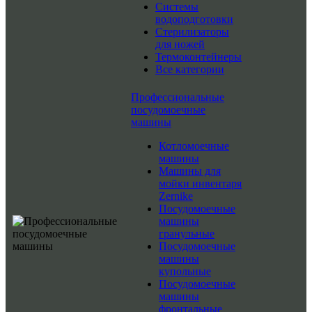
Системы
водоподготовки
Стерилизаторы
для ножей
Термоконтейнеры
Все категории
Профессиональные
посудомоечные
машины
Котломоечные
машины
Машины для
мойки инвентаря
Zernike
Посудомоечные
машины
гранульные
Посудомоечные
машины
купольные
Посудомоечные
машины
фронтальные