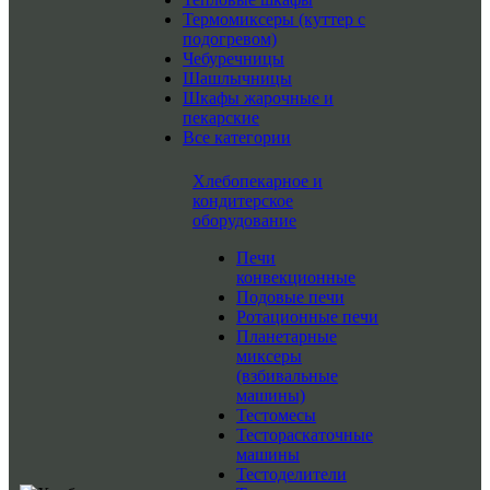
Термомиксеры (куттер с
подогревом)
Чебуречницы
Шашлычницы
Шкафы жарочные и
пекарские
Все категории
Хлебопекарное и
кондитерское
оборудование
Печи
конвекционные
Подовые печи
Ротационные печи
Планетарные
миксеры
(взбивальные
машины)
Тестомесы
Тестораскаточные
машины
Тестоделители