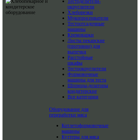
Тестоделители-
округлители
Хлеборезки
Мукопросеиватели
Тестоотсадочные
машины
Кремоварки
Листы пекарские
(противни) для
выпечки
Расстойные
шкафы
Тестоокруглители
Формовочные
машины для теста
Шприцы-дозаторы
кондитерские
Все категории
Оборудование для
переработки мяса
Котлетоформовочные
машины
Куттеры для мяса