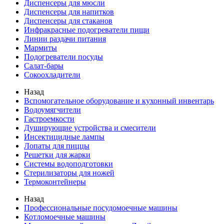
Диспенсеры для мюсли
Диспенсеры для напитков
Диспенсеры для стаканов
Инфракрасные подогреватели пищи
Линии раздачи питания
Мармиты
Подогреватели посуды
Салат-бары
Сокоохладители
Назад
Вспомогательное оборудование и кухонный инвентарь
Водоумягчители
Гастроемкости
Душирующие устройства и смесители
Инсектицидные лампы
Лопаты для пиццы
Решетки для жарки
Системы водоподготовки
Стерилизаторы для ножей
Термоконтейнеры
Назад
Профессиональные посудомоечные машины
Котломоечные машины