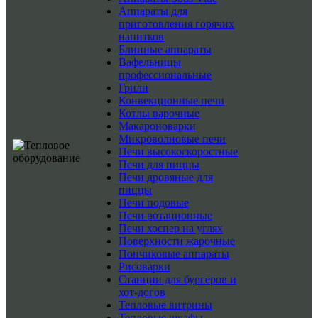
Аппараты для
приготовления горячих
напитков
Блинные аппараты
Вафельницы
профессиональные
Грили
Конвекционные печи
Котлы варочные
Макароноварки
Микроволновые печи
Печи высокоскоростные
Печи для пиццы
Печи дровяные для
пиццы
Печи подовые
Печи ротационные
Печи хоспер на углях
Поверхности жарочные
Пончиковые аппараты
Рисоварки
Станции для бургеров и
хот-догов
Тепловые витрины
Тепловые шкафы