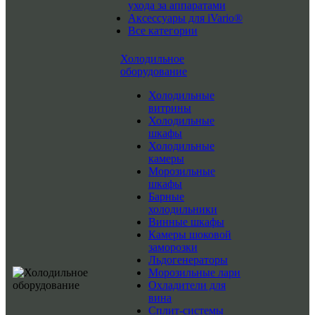
ухода за аппаратами
Аксессуары для iVario®
Все категории
Холодильное
оборудование
Холодильные
витрины
Холодильные
шкафы
Холодильные
камеры
Морозильные
шкафы
Барные
холодильники
Винные шкафы
Камеры шоковой
заморозки
Льдогенераторы
Морозильные лари
Охладители для
вина
Сплит-системы