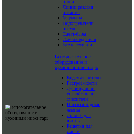
пищи
Линии раздачи
питания
Мармиты
Подогреватели
посуды
Салат-бары
Сокоохладители
Все категории
Вспомогательное
оборудование и
кухонный инвентарь
Водоумягчители
Гастроемкости
Душирующие
устройства и
смесители
Инсектицидные
лампы
Лопаты для
пиццы
Решетки для
жарки