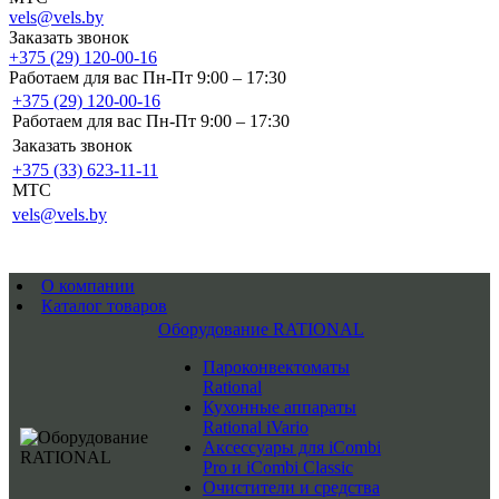
vels@vels.by
Заказать звонок
+375 (29) 120-00-16
Работаем для вас Пн-Пт 9:00 – 17:30
+375 (29) 120-00-16
Работаем для вас Пн-Пт 9:00 – 17:30
Заказать звонок
+375 (33) 623-11-11
MTC
vels@vels.by
О компании
Каталог товаров
Оборудование RATIONAL
Пароконвектоматы
Rational
Кухонные аппараты
Rational iVario
Аксессуары для iCombi
Pro и iCombi Classic
Очистители и средства