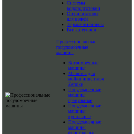
Системы
водоподготовки
Стерилизаторы
для ножей
Термоконтейнеры
Все категории
Профессиональные
посудомоечные
машины
Котломоечные
машины
Машины для
мойки инвентаря
Zernike
Посудомоечные
машины
гранульные
Посудомоечные
машины
купольные
Посудомоечные
машины
фронтальные