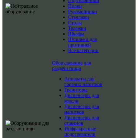
Подтоварники
Полки
Рукомойники
Стеллажи
Столы
Тележки
Шкафы
Шпильки для
противней
Все категории
Оборудование для
раздачи пищи
Аппараты для
горячих напитков
Граниторы
Диспенсеры для
мюсли
Диспенсеры для
напитков
Диспенсеры для
стаканов
Инфракрасные
подогреватели