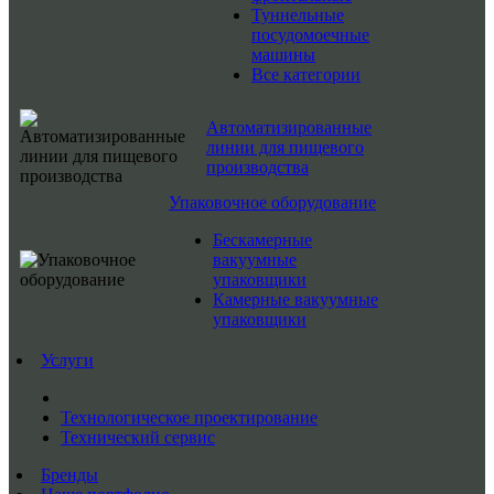
Туннельные
посудомоечные
машины
Все категории
Автоматизированные
линии для пищевого
производства
Упаковочное оборудование
Бескамерные
вакуумные
упаковщики
Камерные вакуумные
упаковщики
Услуги
Технологическое проектирование
Технический сервис
Бренды