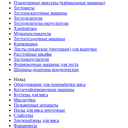
Планетарные миксеры (взбивальные машины)
Тестомесы
Тестораскаточные машины
Тестоделители
Тестоделители-округлители
Хлеборезки
Мукопросеиватели
Тестоотсадочные машины
Кремоварки
Листы пекарские (противни) для выпечки
Расстойные шкафы
Тестоокруглители
Формовочные машины для теста
Шприцы-дозаторы кондитерские
Назад
Оборудование для переработки мяса
Котлетоформовочные машины
Куттеры для мяса
Мясорубки
Пельменные аппараты
Пилы для мяса ленточные
Слайсеры
Тендерайзеры для мяса
Фаршемесы