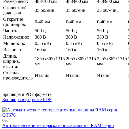
Размер лент:
488/700 мм
488/800 мм
488/900 мм
Скоростной
35 об/мин.
35 об/мин.
35 об/мин.
диапазон:
Открытие
0-40 мм
0-40 мм
0-40 мм
цилиндров:
Частота:
50 Гц
50 Гц
50 Гц
Напряжение:
380 В
380 В
380 В
Мощность:
0.55 кВт
0.55 кВт
0.55 кВт
Вес нетто:
160 кг
160 кг
160 кг
Длина,
1855х865х1315
2055х865х1315
2255х865х1315
ширина,
мм
мм
мм
высота:
Страна-
Италия
Италия
Италия
производитель:
Брошюра в PDF формате
Брошюра в формате PDF
0%
Автоматические тестораскаточные машины RAM серии