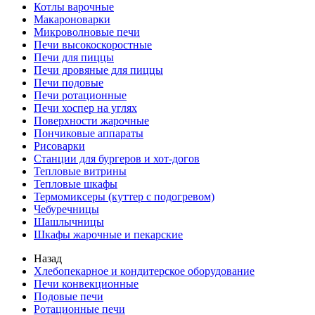
Котлы варочные
Макароноварки
Микроволновые печи
Печи высокоскоростные
Печи для пиццы
Печи дровяные для пиццы
Печи подовые
Печи ротационные
Печи хоспер на углях
Поверхности жарочные
Пончиковые аппараты
Рисоварки
Станции для бургеров и хот-догов
Тепловые витрины
Тепловые шкафы
Термомиксеры (куттер с подогревом)
Чебуречницы
Шашлычницы
Шкафы жарочные и пекарские
Назад
Хлебопекарное и кондитерское оборудование
Печи конвекционные
Подовые печи
Ротационные печи