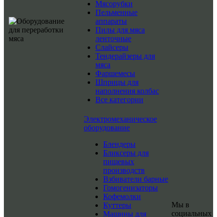
Мясорубки
Пельменные
аппараты
Пилы для мяса
ленточные
Слайсеры
Тендерайзеры для
мяса
Фаршемесы
Шприцы для
наполнения колбас
Все категории
Электромеханическое
оборудование
Блендеры
Бликсеры для
пищевых
производств
Взбиватели барные
Гомогенизаторы
Кофемолки
Мы в
Куттеры
социальных
Машины для