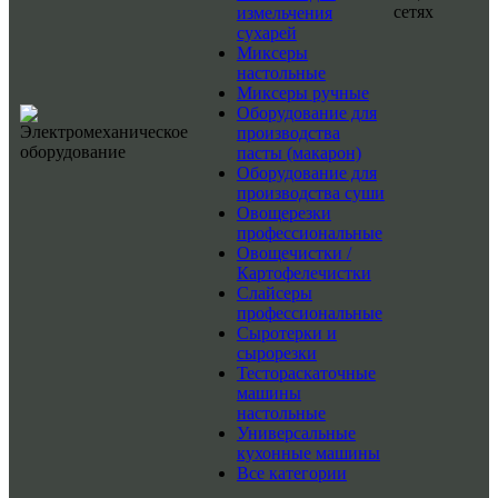
сетях
измельчения
сухарей
Миксеры
настольные
Миксеры ручные
Оборудование для
производства
пасты (макарон)
Оборудование для
производства суши
Овощерезки
профессиональные
Овощечистки /
Картофелечистки
Слайсеры
профессиональные
Сыротерки и
сырорезки
Тестораскаточные
машины
настольные
Универсальные
кухонные машины
Все категории