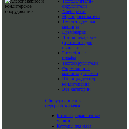
Тестоделители-
округлители
Хлеборезки
Мукопросеиватели
Тестоотсадочные
машины
Кремоварки
Листы пекарские
(противни) для
выпечки
Расстойные
шкафы
Тестоокруглители
Формовочные
машины для теста
Шприцы-дозаторы
кондитерские
Все категории
Оборудование для
переработки мяса
Котлетоформовочные
машины
Куттеры для мяса