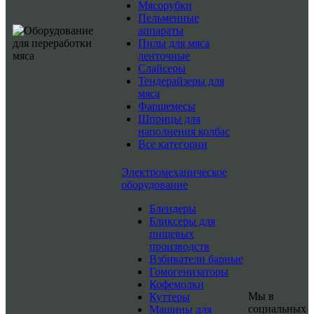
Мясорубки
Пельменные
аппараты
Пилы для мяса
ленточные
Слайсеры
Тендерайзеры для
мяса
Фаршемесы
Шприцы для
наполнения колбас
Все категории
Электромеханическое
оборудование
Блендеры
Бликсеры для
пищевых
производств
Взбиватели барные
Гомогенизаторы
Кофемолки
Мы в
Куттеры
социальных
Машины для