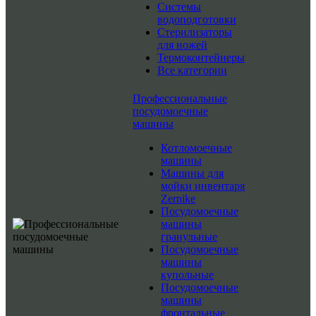
Системы
водоподготовки
Стерилизаторы
для ножей
Термоконтейнеры
Все категории
Профессиональные
посудомоечные
машины
Котломоечные
машины
Машины для
мойки инвентаря
Zernike
Посудомоечные
машины
гранульные
Посудомоечные
машины
купольные
Посудомоечные
машины
фронтальные