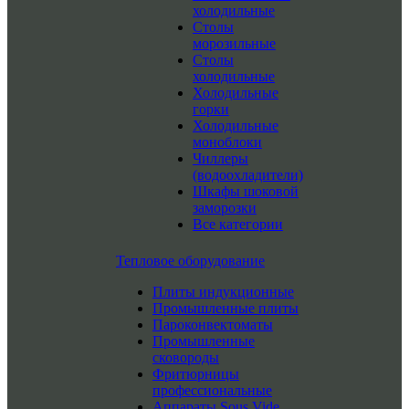
холодильные
Столы
морозильные
Столы
холодильные
Холодильные
горки
Холодильные
моноблоки
Чиллеры
(водоохладители)
Шкафы шоковой
заморозки
Все категории
Тепловое оборудование
Плиты индукционные
Промышленные плиты
Пароконвектоматы
Промышленные
сковороды
Фритюрницы
профессиональные
Аппараты Sous Vide