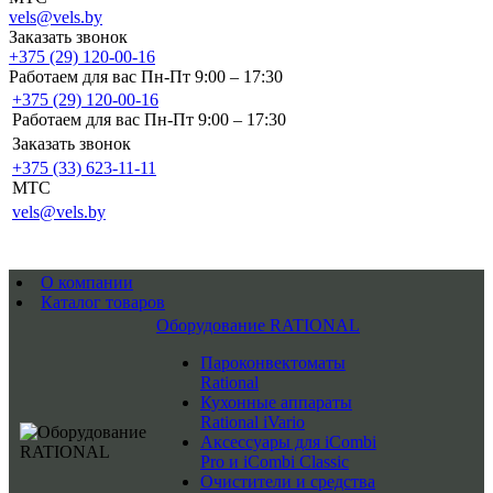
vels@vels.by
Заказать звонок
+375 (29) 120-00-16
Работаем для вас Пн-Пт 9:00 – 17:30
+375 (29) 120-00-16
Работаем для вас Пн-Пт 9:00 – 17:30
Заказать звонок
+375 (33) 623-11-11
MTC
vels@vels.by
О компании
Каталог товаров
Оборудование RATIONAL
Пароконвектоматы
Rational
Кухонные аппараты
Rational iVario
Аксессуары для iCombi
Pro и iCombi Classic
Очистители и средства