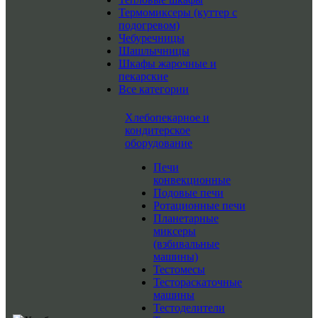
Термомиксеры (куттер с
подогревом)
Чебуречницы
Шашлычницы
Шкафы жарочные и
пекарские
Все категории
Хлебопекарное и
кондитерское
оборудование
Печи
конвекционные
Подовые печи
Ротационные печи
Планетарные
миксеры
(взбивальные
машины)
Тестомесы
Тестораскаточные
машины
Тестоделители