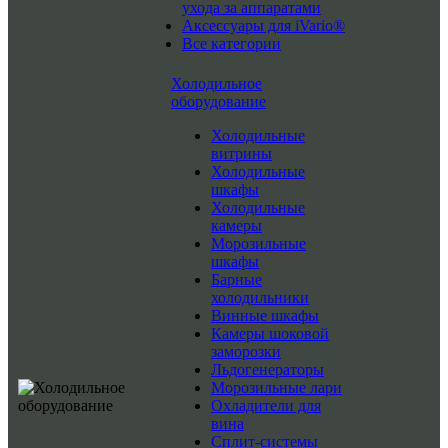
ухода за аппаратами
Аксессуары для iVario®
Все категории
Холодильное
оборудование
Холодильные
витрины
Холодильные
шкафы
Холодильные
камеры
Морозильные
шкафы
Барные
холодильники
Винные шкафы
Камеры шоковой
заморозки
Льдогенераторы
Морозильные лари
Охладители для
вина
Сплит-системы