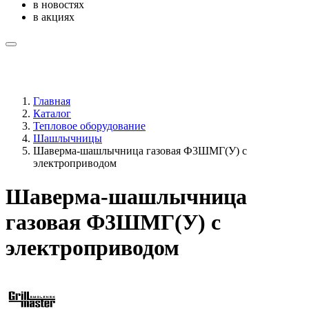
в новостях
в акциях
Главная
Каталог
Тепловое оборудование
Шашлычницы
Шаверма-шашлычница газовая Ф3ШМГ(У) с
электроприводом
Шаверма-шашлычница
газовая Ф3ШМГ(У) с
электроприводом