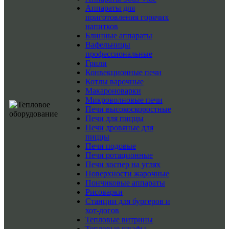
Аппараты для
приготовления горячих
напитков
Блинные аппараты
Вафельницы
профессиональные
Грили
Конвекционные печи
Котлы варочные
Макароноварки
Микроволновые печи
Печи высокоскоростные
Печи для пиццы
Печи дровяные для
пиццы
Печи подовые
Печи ротационные
Печи хоспер на углях
Поверхности жарочные
Пончиковые аппараты
Рисоварки
Станции для бургеров и
хот-догов
Тепловые витрины
Тепловые шкафы