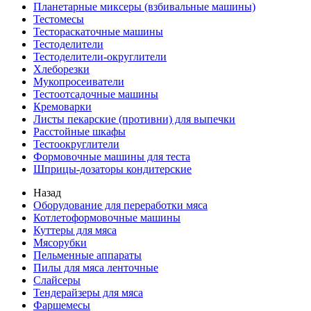
Планетарные миксеры (взбивальные машины)
Тестомесы
Тестораскаточные машины
Тестоделители
Тестоделители-округлители
Хлеборезки
Мукопросеиватели
Тестоотсадочные машины
Кремоварки
Листы пекарские (противни) для выпечки
Расстойные шкафы
Тестоокруглители
Формовочные машины для теста
Шприцы-дозаторы кондитерские
Назад
Оборудование для переработки мяса
Котлетоформовочные машины
Куттеры для мяса
Мясорубки
Пельменные аппараты
Пилы для мяса ленточные
Слайсеры
Тендерайзеры для мяса
Фаршемесы