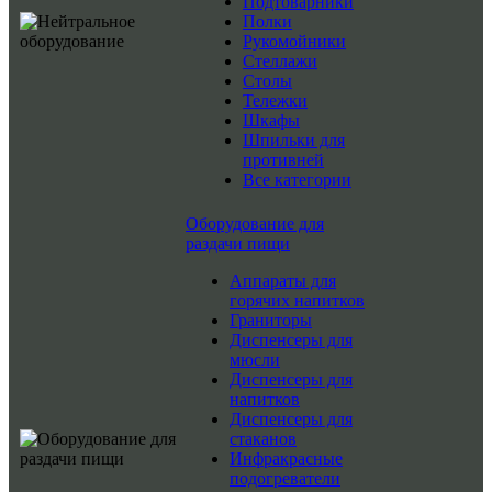
Подтоварники
Полки
Рукомойники
Стеллажи
Столы
Тележки
Шкафы
Шпильки для
противней
Все категории
Оборудование для
раздачи пищи
Аппараты для
горячих напитков
Граниторы
Диспенсеры для
мюсли
Диспенсеры для
напитков
Диспенсеры для
стаканов
Инфракрасные
подогреватели