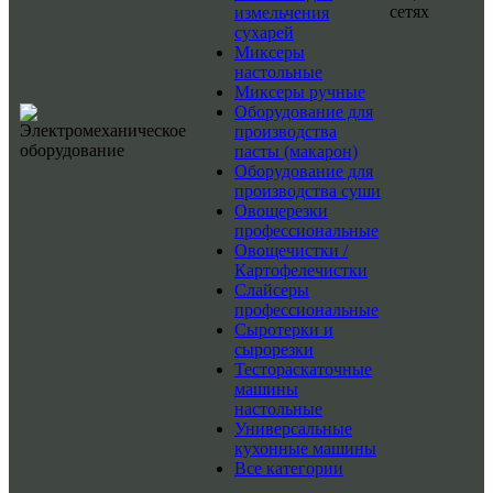
сетях
измельчения
сухарей
Миксеры
настольные
Миксеры ручные
Оборудование для
производства
пасты (макарон)
Оборудование для
производства суши
Овощерезки
профессиональные
Овощечистки /
Картофелечистки
Слайсеры
профессиональные
Сыротерки и
сырорезки
Тестораскаточные
машины
настольные
Универсальные
кухонные машины
Все категории