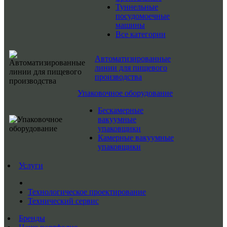
Туннельные
посудомоечные
машины
Все категории
Автоматизированные
линии для пищевого
производства
Упаковочное оборудование
Бескамерные
вакуумные
упаковщики
Камерные вакуумные
упаковщики
Услуги
Технологическое проектирование
Технический сервис
Бренды