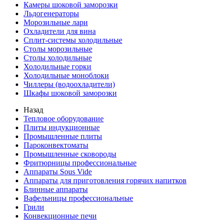
Камеры шоковой заморозки
Льдогенераторы
Морозильные лари
Охладители для вина
Сплит-системы холодильные
Столы морозильные
Столы холодильные
Холодильные горки
Холодильные моноблоки
Чиллеры (водоохладители)
Шкафы шоковой заморозки
Назад
Тепловое оборудование
Плиты индукционные
Промышленные плиты
Пароконвектоматы
Промышленные сковороды
Фритюрницы профессиональные
Аппараты Sous Vide
Аппараты для приготовления горячих напитков
Блинные аппараты
Вафельницы профессиональные
Грили
Конвекционные печи