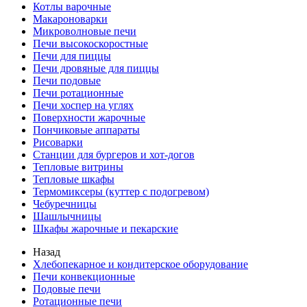
Котлы варочные
Макароноварки
Микроволновые печи
Печи высокоскоростные
Печи для пиццы
Печи дровяные для пиццы
Печи подовые
Печи ротационные
Печи хоспер на углях
Поверхности жарочные
Пончиковые аппараты
Рисоварки
Станции для бургеров и хот-догов
Тепловые витрины
Тепловые шкафы
Термомиксеры (куттер с подогревом)
Чебуречницы
Шашлычницы
Шкафы жарочные и пекарские
Назад
Хлебопекарное и кондитерское оборудование
Печи конвекционные
Подовые печи
Ротационные печи