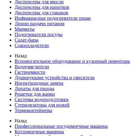
Диспенсеры для мюсли
Диспенсеры для напитков
Диспенсеры для стаканов
Инфракрасные подогреватели пищи
Линии раздачи питания
Мармиты
Подогреватели посуды
Салат-бары
Сокоохладители
Назад
Вспомогательное оборудование и кухонный инвентарь
Водоумягчители
Гастроемкости
Душирующие устройства и смесители
Инсектицидные лампы
Лопаты для пиццы
Решетки для жарки
Системы водоподготовки
Стерилизаторы для ножей
Термоконтейнеры
Назад
Профессиональные посудомоечные машины
Котломоечные машины