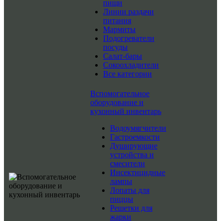
пищи
Линии раздачи
питания
Мармиты
Подогреватели
посуды
Салат-бары
Сокоохладители
Все категории
Вспомогательное
оборудование и
кухонный инвентарь
Водоумягчители
Гастроемкости
Душирующие
устройства и
смесители
Инсектицидные
лампы
Лопаты для
пиццы
Решетки для
жарки